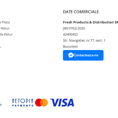
DATE COMERCIALE
 Plata
Fresh Products & Distribution S
e Retur
J40/3762/2020
de Retur
42400452
Str. Navigatiei, nr.77, sect. 1
L
Bucuresti
Contacteaza-ne
a