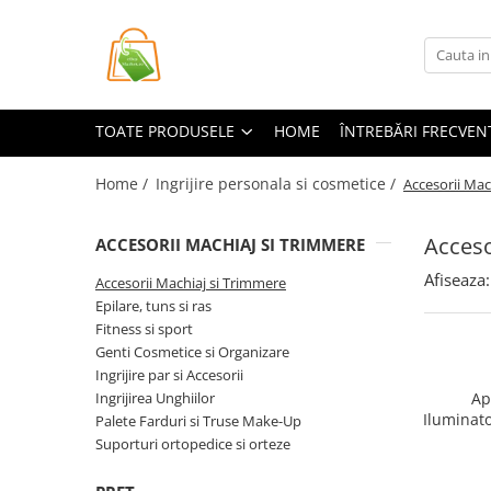
Toate Produsele
Casa si Bricolaj
TOATE PRODUSELE
HOME
ÎNTREBĂRI FRECVEN
Accesorii Birou si Consumabile
Articole pentru Animale
Home /
Ingrijire personala si cosmetice /
Accesorii Mac
Articole pentru baie
Acceso
ACCESORII MACHIAJ SI TRIMMERE
Articole pentru Bucatarie
Afiseaza:
Accesorii Bucătărie
Accesorii Machiaj si Trimmere
Epilare, tuns si ras
Dozatoare Condimente
Fitness si sport
Forme cuburi de gheata
Genti Cosmetice si Organizare
Genti Termoizolante Mancare
Ingrijire par si Accesorii
Organizatoare si Depozitare
Ingrijirea Unghiilor
Ap
Bucatarie
Iluminato
Palete Farduri si Truse Make-Up
Pufos, Ke
Suporturi ortopedice si orteze
Organizatoare si Depozitare
9.
Bucatarie