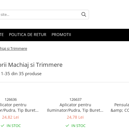
TE
POLITICA DE RETUR
PROMOTII
hiaj si Trimmere
rii Machiaj si Trimmere
1-
35
din
35
produse
126636
126637
licator pentru
Aplicator pentru
Pensula
r/Pudra, Tip Buretel
Iluminator/Pudra, Tip Buretel
&amp; COC
vin &amp; Coco, 9.6 x
Pufos, Kevin &amp; Coco, 9.6 x
24,82 Lei
24,78 Lei
6 x 7.2cm, Roz
9.6 x 7.2cm, Mov
IN STOC
IN STOC