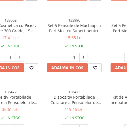
133562
133996
osmetica cu Picior,
Set 5 Pensule de Machiaj cu
Set 5 P
re 360 Grade, 15 cm
Peri Moi, cu Suport pentru
Peri Mo
u, Suport Bijuterii
Depozitare si Oglinda, Roz
Depozitar
17,41 Lei
15,65 Lei
+ Brate, Model cu
IN STOC
IN STOC
 30 x 16.5 x 15 cm,
Alb/Negru
A IN COS
ADAUGA IN COS
ADAU
136472
136473
zitiv Portabilade
Dispozitiv Portabilade
Kit de 
re a Pensulelor de
Curatare a Pensulelor de
Incepator
, pentru Pensule de
Machiaj, cu Functie de Uscare,
4 Produs
36,61 Lei
119,15 Lei
te Dimensiuni, 5V,
5V, 850RPM, Cablu 1.2 m, 17.3
Neg
IN STOC
IN STOC
Vibratii Sonice, USB
x 12.1 x 17.5 cm, Alb
C, 9x9x16 cm, Roz