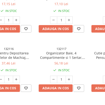
Marimea 5
Umeda sau Uscata, 5.5 x 5.5 x
cm,
17,15 Lei
17,10 Lei
1.3 cm, Powder Puff,
IN STOC
IN STOC
Multicolor
A IN COS
ADAUGA IN COS
ADAU
132116
132117
pentru Depozitarea
Organizator Baie, 4
Cutie 
lelor de Machiaj,
Compartimente si 1 Sertar,
Pensu
, Plastic, 36 cm x 13
Rotire 360 Grade, din PP+PET,
Rotativa
37,46 Lei
56,18 Lei
cm, Bej
27.5 x 16 x 11 cm, Alb/Negru
IN STOC
IN STOC
A IN COS
ADAUGA IN COS
ADAU