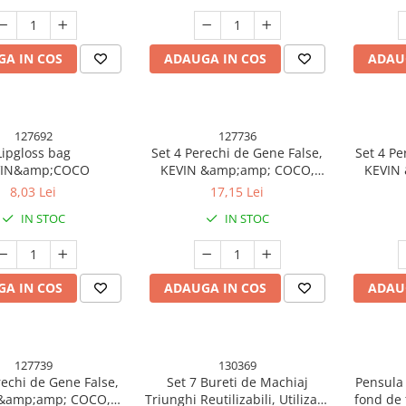
A IN COS
ADAUGA IN COS
ADAU
127692
127736
Lipgloss bag
Set 4 Perechi de Gene False,
Set 4 Pe
VIN&amp;COCO
KEVIN &amp;amp; COCO,
KEVIN
Marimea 2
8,03 Lei
17,15 Lei
IN STOC
IN STOC
A IN COS
ADAUGA IN COS
ADAU
127739
130369
rechi de Gene False,
Set 7 Bureti de Machiaj
Pensula 
 &amp;amp; COCO,
Triunghi Reutilizabili, Utilizare
fond de 