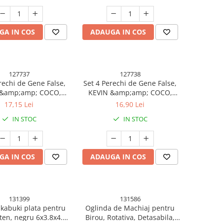
GA IN COS
ADAUGA IN COS
127737
127738
rechi de Gene False,
Set 4 Perechi de Gene False,
 &amp;amp; COCO,
KEVIN &amp;amp; COCO,
Marimea 3
Marimea 4
17,15 Lei
16,90 Lei
IN STOC
IN STOC
GA IN COS
ADAUGA IN COS
131399
131586
kabuki plata pentru
Oglinda de Machiaj pentru
ten, negru 6x3.8x4.2
Birou, Rotativa, Detasabila,