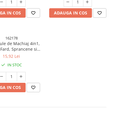
GA IN COS
ADAUGA IN COS
162178
ule de Machiaj 4in1,
Fard, Sprancene si
16 cm, din Plastic,
15,92 Lei
Negru
IN STOC
GA IN COS