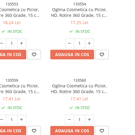
133553
133554
Cosmetica cu Picior,
Oglina Cosmetica cu Picior,
re 360 Grade, 15 cm
HD, Rotire 360 Grade, 15 cm
u, Suport Bijuterii
Diametru, Suport Bijuterii
18,24 Lei
17,25 Lei
+ Brate, Model cu
Baza Rotunda + 2 Brate,
IN STOC
IN STOC
0 x 16.5 x 15 cm, Roz
Model cu Urechi, 31 x 14.5 x
15 cm, din Plastic,
Albastru/Galben
GA IN COS
ADAUGA IN COS
133559
133560
Cosmetica cu Picior,
Oglina Cosmetica cu Picior,
re 360 Grade, 15 cm
HD, Rotire 360 Grade, 15 cm
u, Suport Bijuterii
Diametru, Suport Bijuterii
17,41 Lei
17,41 Lei
otunda + 2 Brate,
Baza Rotunda + 2 Brate,
IN STOC
IN STOC
 Urechi, 31 x 14.5 x
Model cu Urechi, 31 x 14.5 x
din Plastic, Roz/Alb
15 cm, din Plastic, Alb
GA IN COS
ADAUGA IN COS