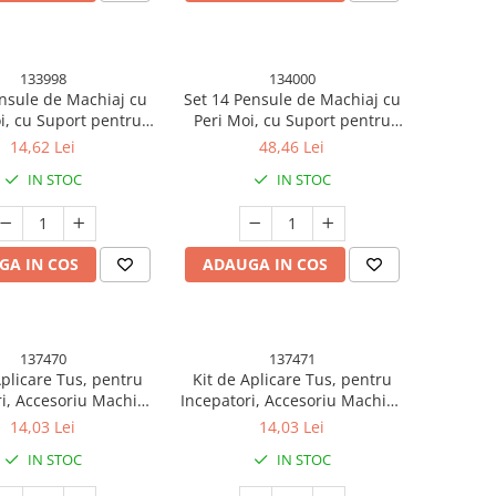
133998
134000
ensule de Machiaj cu
Set 14 Pensule de Machiaj cu
i, cu Suport pentru
Peri Moi, cu Suport pentru
e si Oglinda, Roz Pal
Depozitare, Bej
14,62 Lei
48,46 Lei
IN STOC
IN STOC
GA IN COS
ADAUGA IN COS
137470
137471
Aplicare Tus, pentru
Kit de Aplicare Tus, pentru
i, Accesoriu Machiaj,
Incepatori, Accesoriu Machiaj,
e, Tus Impermeabil,
4 Produse, Tus Impermeabil,
14,03 Lei
14,03 Lei
ru, Cutie Mint
Negru, Cutie Roz
IN STOC
IN STOC