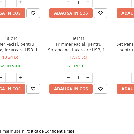
A IN COS
ADAUGA IN COS
ADAU
161210
161211
er Facial, pentru
Trimmer Facial, pentru
Set Pens
, Incarcare USB, 1.5
Sprancene, Incarcare USB, 1.5
pentru 
, din ABS, Sampanie
x 13 cm, din ABS, Roz Auriu
Buze, 
18,24 Lei
17,76 Lei
IN STOC
IN STOC
A IN COS
ADAUGA IN COS
ADAU
la mai multe in
Politica de Confidentialitate