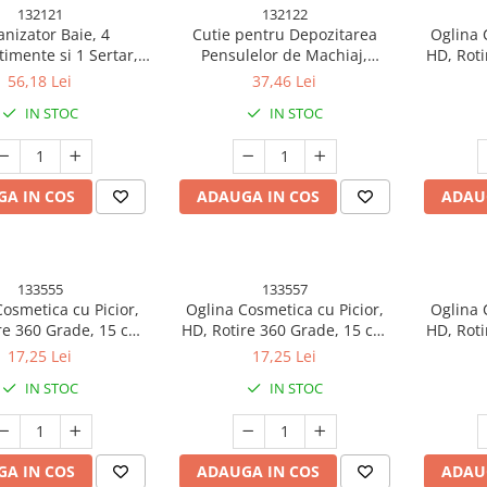
132121
132122
nizator Baie, 4
Cutie pentru Depozitarea
Oglina 
imente si 1 Sertar,
Pensulelor de Machiaj,
HD, Roti
0 Grade, din PP+PET,
Rotativa, Plastic, 36 cm x 13
Diametr
56,18 Lei
37,46 Lei
16 x 11 cm, Albastru
cm, Verde
Baza 
IN STOC
IN STOC
Urechi, 3
A IN COS
ADAUGA IN COS
ADAU
133555
133557
osmetica cu Picior,
Oglina Cosmetica cu Picior,
Oglina 
re 360 Grade, 15 cm
HD, Rotire 360 Grade, 15 cm
HD, Roti
u, Suport Bijuterii
Diametru, Suport Bijuterii
Diametr
17,25 Lei
17,25 Lei
otunda + 2 Brate,
Baza Rotunda + 2 Brate,
Baza R
IN STOC
IN STOC
 Urechi, 31 x 14.5 x
Model cu Urechi, 31 x 14.5 x
Model cu
cm, din Plastic,
15 cm, din Plastic, Roz/Galben
15 cm, 
tocaliu/Galben
A IN COS
ADAUGA IN COS
ADAU