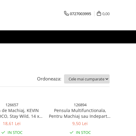
0727003995
0,00
Ordoneaza:
126657
126894
 de Machiaj, KEVIN
Pensula Multifunctionala,
O, Stay Wild, 14 x 4
Pentru Machiaj sau Indepartat
x 1.5 cm, Roz
Praful din Masina, Par
18,61 Lei
9,50 Lei
Sintetic, cu Capac de
IN STOC
IN STOC
Protectie, Negru