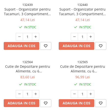
132439
132440
Suport - Organizator pentru
Suport - Organizator pentru
Tacamuri, 3 Compartimente,
Tacamuri, 3 Compartimente,
Suport pentru Cosmetica,
Suport pentru Cosmetica,
47,14 Lei
47,14 Lei
Ustensile, Material PP Durabil,
Ustensile, Material PP Durabil,
IN STOC
IN STOC
33 x 16 x 15 cm Gri
33 x 16 x 15 cm Alb
ADAUGA IN COS
ADAUGA IN COS
132564
132565
Cutie de Depozitare pentru
Cutie de Depozitare pentru
Alimente, cu 6
Alimente, cu 6
Compartimente, pentru
Compartimente, pentru
83,60 Lei
96,99 Lei
Condimente, Fructe, Legume,
Condimente, Fructe, Legume,
IN STOC
IN STOC
cu Manere de Prindere,
cu Manere de Prindere,
Rotativa 360 de Grade,
Rotativa 360 de Grade,
Inchidere Ermetica, 32x8 cm,
Inchidere Ermetica, 32x10 cm,
Alba
Alba
ADAUGA IN COS
ADAUGA IN COS