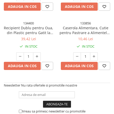
ADAUGA IN COS
ADAUGA IN COS
134400
133856
Recipient Dublu pentru Oua,
Caserola Alimentara, Cutie
din Plastic pentru Gatit la
pentru Pastrare a Alimentelor,
Microunde, 22 x 11.8 x 8 cm,
Cutie Depozitare pentru
39,42 Lei
10,46 Lei
Portocaliu
Frigider, Sigilata
IN STOC
IN STOC
Dreptunghiulara, din Plastic,
12 x 12 x 4.5 cm, 350ml,
Transparent
ADAUGA IN COS
ADAUGA IN COS
Newsletter
Nu rata ofertele si promotiile noastre
Vreau sa primesc newsletter cu promotiile