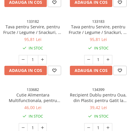
ADAUGA IN COS
ADAUGA IN COS
133182
133183
Tava pentru Servire, pentru
Tava pentru Servire, pentru
Fructe / Legume / Snackuri, cu
Fructe / Legume / Snackuri, cu
Sertare, Deschidere Rotativa,
Sertare, Deschidere Rotativa,
95,81 Lei
95,81 Lei
pe 2 Straturi, in Forma de
pe 2 Straturi, in Forma de
IN STOC
IN STOC
Floare, 26 x 26 x 11.5 cm
Floare, 26 x 26 x 11.5 cm Roz
Albastru
ADAUGA IN COS
ADAUGA IN COS
133682
134399
Cutie Alimentara
Recipient Dublu pentru Oua,
Multifunctionala, pentru
din Plastic pentru Gatit la
Condimente, Gustari,
Microunde, 22 x 11.8 x 8 cm,
46,00 Lei
39,42 Lei
Inchidere Etans, cu Capac si
Albastru
IN STOC
IN STOC
Maner, 4 Compartimente, 25 x
8 x 18 cm, Alb