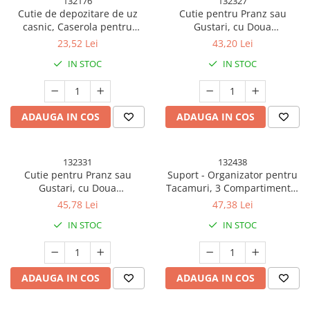
132176
132327
Cutie de depozitare de uz
Cutie pentru Pranz sau
casnic, Caserola pentru
Gustari, cu Doua
Frigider, Rezistenta la
Compartimente, pentru Copii
23,52 Lei
43,20 Lei
umiditate, Rezervor Sigilat
si Adulti, Etansare, PP, Perfect
IN STOC
IN STOC
pentru Depozitare
pentru Scoala si Birou, 1000
Alimentara, 24.5 x 18.5 x
mL, 22.5x14.5x8 cm, Roz
3.5cm, Alb Transparent
ADAUGA IN COS
ADAUGA IN COS
132331
132438
Cutie pentru Pranz sau
Suport - Organizator pentru
Gustari, cu Doua
Tacamuri, 3 Compartimente,
Compartimente, Model
Suport pentru Cosmetica,
45,78 Lei
47,38 Lei
Iepuras, pentru Copii si
Ustensile, Material PP Durabil,
IN STOC
IN STOC
Adulti, Etansare, PP, Perfect
33 x 16 x 15 cm Verde
pentru Scoala si Birou, 1000
mL, 22x17.8x8 cm, Roz
ADAUGA IN COS
ADAUGA IN COS