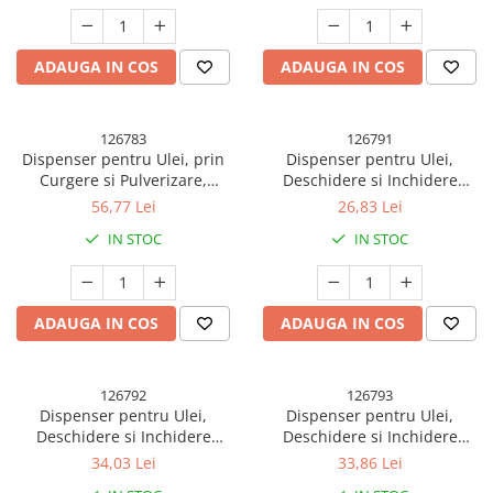
ADAUGA IN COS
ADAUGA IN COS
126783
126791
Dispenser pentru Ulei, prin
Dispenser pentru Ulei,
Curgere si Pulverizare,
Deschidere si Inchidere
Deschidere si Inchidere
Automata a Rezervorul, cu
56,77 Lei
26,83 Lei
Automata a Rezervorul,
Inductie Gravitationala, 500
IN STOC
IN STOC
550mL, 11.4x7.8x22.8cm, Gri
ml, 26.1x6.2x6.2cm, Gri
ADAUGA IN COS
ADAUGA IN COS
126792
126793
Dispenser pentru Ulei,
Dispenser pentru Ulei,
Deschidere si Inchidere
Deschidere si Inchidere
Automata a Rezervorul, cu
Automata a Rezervorul, cu
34,03 Lei
33,86 Lei
Inductie Gravitationala, 500
Inductie Gravitationala, 500