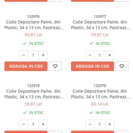
132976
132977
Cutie Depozitare Paine, din
Cutie Depozitare Paine, din
Plastic, 34 x 13 cm, Pastreaza
Plastic, 34 x 13 cm, Pastreaza
Prospetimea, Capac Verde
Prospetimea, Capac Rosu
59,87 Lei
59,87 Lei
IN STOC
IN STOC
ADAUGA IN COS
ADAUGA IN COS
132978
132979
Cutie Depozitare Paine, din
Cutie Depozitare Paine, din
Plastic, 34 x 13 cm, Pastreaza
Plastic, 34 x 13 cm, Pastreaza
Prospetimea, Capac Alb
Prospetimea, Capac Negru
59,87 Lei
60,14 Lei
IN STOC
IN STOC