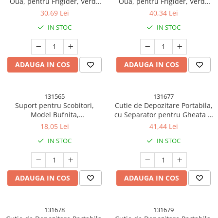
Oua, pentru Frigider, Verde
Oua, pentru Frigider, Verde
transparent, Capacitate 20
transparent, Capacitate 30
30,69 Lei
40,34 Lei
oua, Doua straturi, cu Data de
oua, Trei straturi, cu Data de
IN STOC
IN STOC
Expirare, 25.5x10x17 cm
Expirare, 25.5x10x23 cm
ADAUGA IN COS
ADAUGA IN COS
131565
131677
Suport pentru Scobitori,
Cutie de Depozitare Portabila,
Model Bufnita,
cu Separator pentru Gheata si
Multifunctional, 8.3x7.8 cm,
Scurgere, Mentine Rece,
18,05 Lei
41,44 Lei
Portocaliu
Caserola Pranz, 25x16.5x11.5
IN STOC
IN STOC
cm, Gri/Transparent
ADAUGA IN COS
ADAUGA IN COS
131678
131679