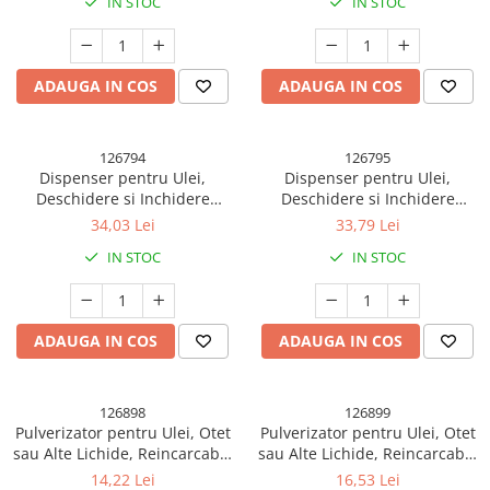
IN STOC
IN STOC
ml, 29.5x6x6 cm, Alb
ml, 29.5x6x6 cm, Galben
ADAUGA IN COS
ADAUGA IN COS
126794
126795
Dispenser pentru Ulei,
Dispenser pentru Ulei,
Deschidere si Inchidere
Deschidere si Inchidere
Automata a Rezervorul, cu
Automata a Rezervorul, cu
34,03 Lei
33,79 Lei
Inductie Gravitationala, 500
Inductie Gravitationala, 500
IN STOC
IN STOC
ml, 29.5x6x6 cm, Albastru
ml, 29.5x6x6 cm, Gri
ADAUGA IN COS
ADAUGA IN COS
126898
126899
Pulverizator pentru Ulei, Otet
Pulverizator pentru Ulei, Otet
sau Alte Lichide, Reincarcabil,
sau Alte Lichide, Reincarcabil,
Multifunctionale, Capacitatea
Multifunctionale, Capacitatea
14,22 Lei
16,53 Lei