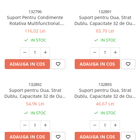
132796
132891
Suport Pentru Condimente
Suport pentru Oua, Strat
Rotativa Multifunctional,
Dublu, Capacitate 32 de Oua,
Pivotant 360°, Portabila Usor
23.5x21.5 cm, din Plastic, Gri
116,02 Lei
65,70 Lei
de Montat, 34x23 cm,
IN STOC
IN STOC
ABS/Sticla, Negru
ADAUGA IN COS
ADAUGA IN COS
132892
132893
Suport pentru Oua, Strat
Suport pentru Oua, Strat
Dublu, Capacitate 32 de Oua,
Dublu, Capacitate 32 de Oua,
23.5x21.5 cm, din Plastic, Alb
23.5x21.5 cm, din Plastic,
54,96 Lei
46,67 Lei
Portocaliu
IN STOC
IN STOC
ADAUGA IN COS
ADAUGA IN COS