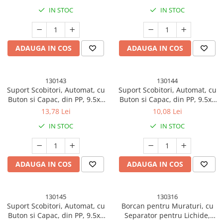
200 ml, Material Plastic,
200 ml, Material Plastic,
IN STOC
IN STOC
Culoare Alb
Culoare Negru
ADAUGA IN COS
ADAUGA IN COS
130143
130144
Suport Scobitori, Automat, cu
Suport Scobitori, Automat, cu
Buton si Capac, din PP, 9.5x6
Buton si Capac, din PP, 9.5x6
cm, Roz
cm, Gri
13,78 Lei
10,08 Lei
IN STOC
IN STOC
ADAUGA IN COS
ADAUGA IN COS
130145
130316
Suport Scobitori, Automat, cu
Borcan pentru Muraturi, cu
Buton si Capac, din PP, 9.5x6
Separator pentru Lichide,