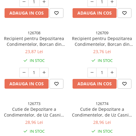
Articole pentru Iluminat
ADAUGA IN COS
ADAUGA IN COS
Corpuri de iluminat
Lampi de veghe
Articole si, Echipamente pentru
126708
126709
Recipient pentru Depozitarea
Recipient pentru Depozitarea
Transport şi Ridicat
Condimentelor, Borcan din
Condimentelor, Borcan din
Pelerine, Umbrele si Accesorii
Sticla, Capac si Lingura
Sticla, Capac si Lingura
23,87 Lei
23,76 Lei
Incorporate, Uz Casnic, 300
Incorporate, Uz Casnic, 300
Videoproiectoare
IN STOC
IN STOC
ml, 7.1x7.1x14.8 cm,
ml, 7.1x7.1x14.8 cm, Verde
Portocaliu
ADAUGA IN COS
ADAUGA IN COS
126773
126774
Cutie de Depozitare a
Cutie de Depozitare a
Condimentelor, de Uz Casnic,
Condimentelor, de Uz Casnic,
cu Maner Stabil, cu Capac, 4
cu Maner Stabil, cu Capac, 4
28,96 Lei
28,96 Lei
Compartimente Principale, 21
Compartimente Principale, 21
IN STOC
IN STOC
x 14 x 10 cm, Crem
x 14 x 10 cm, Verde