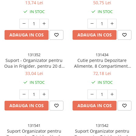
cm, Albastru
Ermetic, Termorezistent, Tip
13,74 Lei
50,75 Lei
Clepsidra, 2 Furculite Incluse,
IN STOC
IN STOC
ABS, Alb, 18x9x9 cm
ADAUGA IN COS
ADAUGA IN COS
131352
131434
Suport - Organizator pentru
Cutie pentru Depozitare
Oua in Frigider, pentru 20 de
Alimente, 8 Compartimente
oua in 2 Straturi, din Plastic
cu Capac, Material PET+PP, 29
33,04 Lei
72,18 Lei
25.5 x 10 x 17 cm, Verde
x 20 x 9 cm, Alb/Transparent
IN STOC
IN STOC
Transparent
ADAUGA IN COS
ADAUGA IN COS
131541
131542
Suport Organizator pentru
Suport Organizator pentru