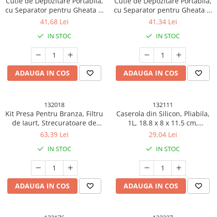
Cutie de Depozitare Portabila,
Cutie de Depozitare Portabila,
cu Separator pentru Gheata si
cu Separator pentru Gheata si
Scurgere, Mentine Rece,
Scurgere, Mentine Rece,
41,68 Lei
41,34 Lei
Caserola Pranz, 25x16.5x11.5
Caserola Pranz, 25x16.5x11.5
IN STOC
IN STOC
cm, Crem/Transparent
cm, Verde/Transparent
ADAUGA IN COS
ADAUGA IN COS
132018
132111
Kit Presa Pentru Branza, Filtru
Caserola din Silicon, Pliabila,
de Iaurt, Strecuratoare de
1L, 18.8 x 8 x 11.5 cm,
Iaurt Grecesc, Filtru de lapte,
Rezistenta Temperaturi
63,39 Lei
29,04 Lei
18x9.7x13 cm, Lingura Verde
Extreme, Verde
IN STOC
IN STOC
20x1.6 cm, Alb
ADAUGA IN COS
ADAUGA IN COS