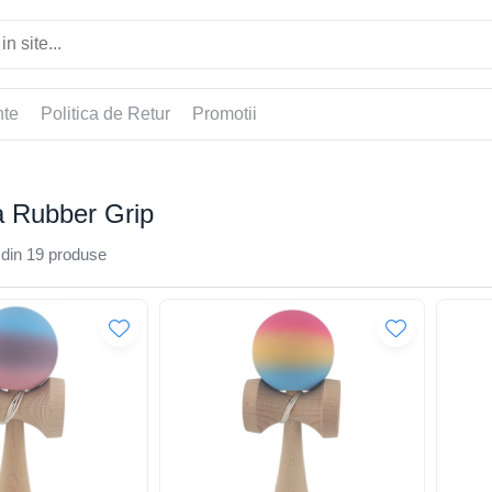
nte
Politica de Retur
Promotii
 Rubber Grip
din
19
produse