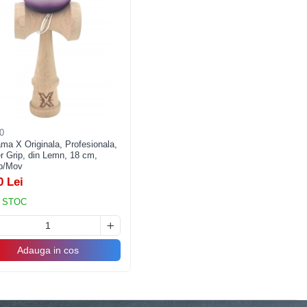
0
ma X Originala, Profesionala,
r Grip, din Lemn, 18 cm,
lb/Mov
0 Lei
 STOC
Adauga in cos