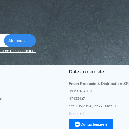
tica de Confidentialitate
Date comerciale
Fresh Products & Distribution SR
J40/3762/2020
ur
42400452
Str. Navigatiei, nr.77, sect. 1
Bucuresti
Contacteaza-ne