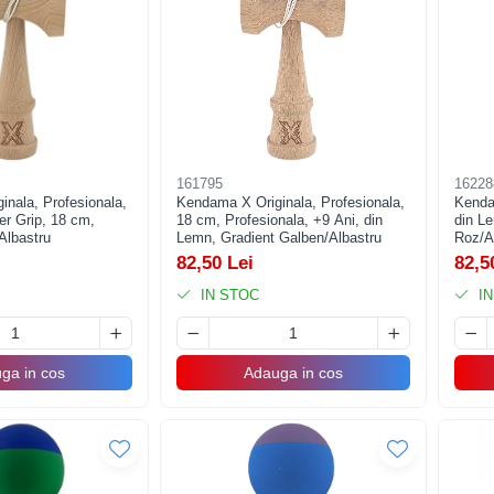
161795
16228
nala, Profesionala,
Kendama X Originala, Profesionala,
Kenda
er Grip, 18 cm,
18 cm, Profesionala, +9 Ani, din
din L
Albastru
Lemn, Gradient Galben/Albastru
Roz/A
82,50 Lei
82,5
IN STOC
IN
ga in cos
Adauga in cos