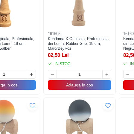
161605
16160
nala, Profesionala,
Kendama X Originala, Profesionala,
Kenda
in Lemn, 18 cm,
din Lemn, Rubber Grip, 18 cm,
din L
/Galben
Maro/Bej/Roz
Negru
82,50 Lei
82,5
IN STOC
IN
ga in cos
Adauga in cos