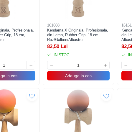
161608
16161
nala, Profesionala,
Kendama X Originala, Profesionala,
Kenda
er Grip, 18 cm,
din Lemn, Rubber Grip, 18 cm,
din L
ru
Roz/Galben/Albastru
Albast
82,50 Lei
82,5
IN STOC
IN
ga in cos
Adauga in cos