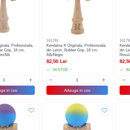
161791
16179
nala, Profesionala,
Kendama X Originala, Profesionala,
Kenda
er Grip, 18 cm,
din Lemn, Rubber Grip, 18 cm,
din L
en/Alb
Alb/Negru
Rosu/
82,50 Lei
82,5
IN STOC
IN
ga in cos
Adauga in cos