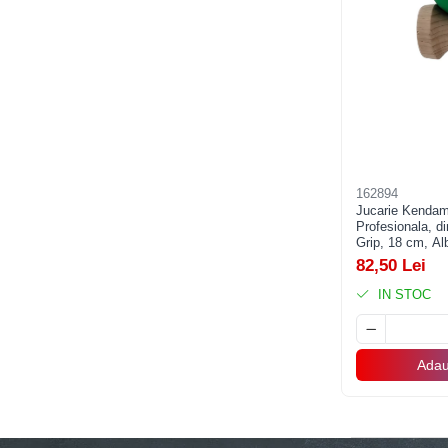
Banda adeziva
Confetti
Costume si Deghizare
Fete Masa si Perdele Franjurate
Lumanari si Toppere
Pompe Baloane
162894
Jucarie Kendam
Seturi si Arcade Baloane
Profesionala, d
Grip, 18 cm, Al
Tematica Nunta
82,50 Lei
Craciun
IN STOC
Articole Craciun Bucatarie
Brazi Craciun
Costume Craciun
Adau
Covorase Brad
Decoratiune Muzicala Craciun