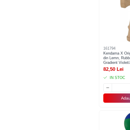
Accesorii Baloane
Accesorii Petrecere
Articole Petrecere
Articole Servire Masa
Baloane Folie
161794
Baloane Coronita
Kendama X Origi
Baloane cu Suport
din Lemn, Rubb
Gradient Violet/
Baloane Tip Bratara
82,50 Lei
Cifre
IN STOC
Figurine si Baloane 3D
Litere
Seturi Baloane Folie
Adau
Tematica Fata/Baiat
Baloane Latex
Baloane si Accesorii Absolvire
Baloane si Accesorii Halloween