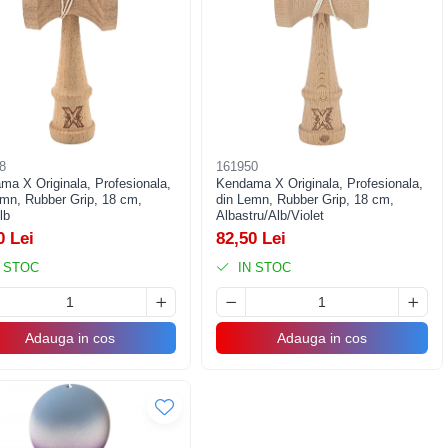
8
161950
ma X Originala, Profesionala,
Kendama X Originala, Profesionala,
emn, Rubber Grip, 18 cm,
din Lemn, Rubber Grip, 18 cm,
lb
Albastru/Alb/Violet
0 Lei
82,50 Lei
 STOC
IN STOC
Adauga in cos
Adauga in cos