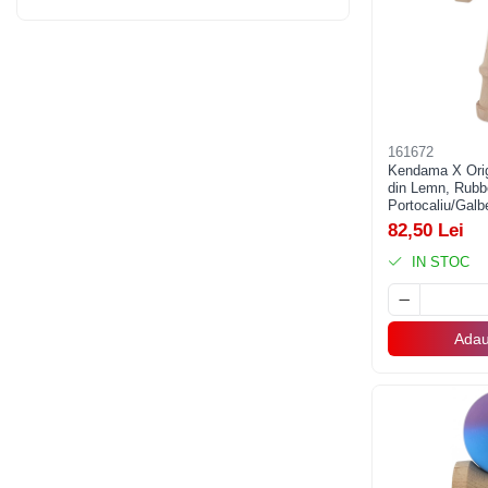
Violet
(1)
Pistoale cu apa
Mov Albastru
(1)
Articole pentru Copii
Articole Diverse copii
Articole diverse pentru copii
Covorase de joaca
161672
Kendama X Origi
Genti, Portofele, Penare
din Lemn, Rubb
Portocaliu/Galb
Ingrijire Unghii
82,50 Lei
Jucarii Creative
IN STOC
Jucarii pentru copii
Jucarii si Jocuri
Adau
Jucarii si Jocuri
Markere si Set Desen
Markere si Set Desen
Scaune de masa bebe
Articole Petrecere