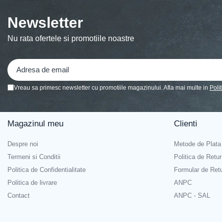
Decoratiuni Brad
Newsletter
Decoratiuni Craciun
Decoratiuni Luminoase
Nu rata ofertele si promotiile noastre
Figurine Decorative Craciun
Fundite Brad
Ghirlanda Decorativa
Vreau sa primesc newsletter cu promotiile magazinului. Afla mai multe in
Poli
Globuri Brad
Iluminat Festiv
Magazinul meu
Clienti
Instalatii de Craciun
Liniar / Sir
Despre noi
Metode de Plata
Termeni si Conditii
Politica de Retur
Ornamente Brad
Politica de Confidentialitate
Formular de Ret
Suport Decorativ Lumanare
Politica de livrare
ANPC
Ingrijire personala si cosmetice
Contact
ANPC - SAL
Accesorii Machiaj si Trimmere
Epilare, tuns si ras