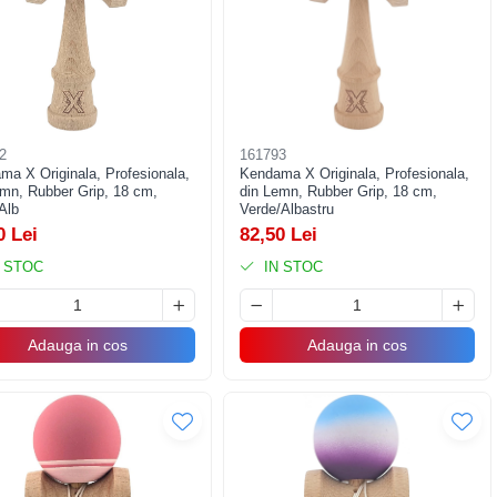
2
161793
ma X Originala, Profesionala,
Kendama X Originala, Profesionala,
emn, Rubber Grip, 18 cm,
din Lemn, Rubber Grip, 18 cm,
Alb
Verde/Albastru
0 Lei
82,50 Lei
 STOC
IN STOC
Adauga in cos
Adauga in cos