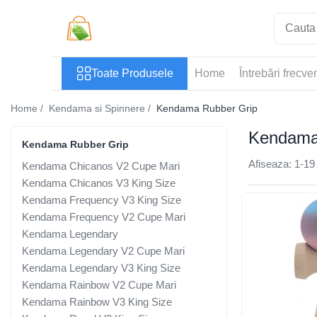
Toate Produsele
Toate Produsele
Home
Întrebări frecve
Casa si Bricolaj
Accesorii Birou si Consumabile
Home /
Kendama si Spinnere /
Kendama Rubber Grip
Articole pentru Animale
Kendama
Articole pentru baie
Kendama Rubber Grip
Articole pentru Bucatarie
Afiseaza:
1-
19
Kendama Chicanos V2 Cupe Mari
Accesorii Bucătărie
Kendama Chicanos V3 King Size
Kendama Frequency V3 King Size
Dozatoare Condimente
Kendama Frequency V2 Cupe Mari
Forme cuburi de gheata
Kendama Legendary
Genti Termoizolante Mancare
Kendama Legendary V2 Cupe Mari
Organizatoare si Depozitare
Kendama Legendary V3 King Size
Bucatarie
Kendama Rainbow V2 Cupe Mari
Organizatoare si Depozitare
Kendama Rainbow V3 King Size
Bucatarie