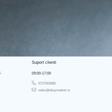
Suport clienti
L
09:00-17:00
0727003995
sales@ebuymarket.ro