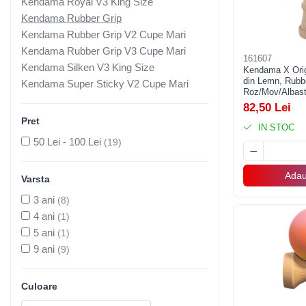
Kendama Royal V3 King Size
Pahare, Sticle si Cani
Kendama Rubber Grip
Ustensile pentru Bucătărie
Kendama Rubber Grip V2 Cupe Mari
Ustensile pentru Bucătărie
Kendama Rubber Grip V3 Cupe Mari
Veselă pentru Masă
161607
Kendama Silken V3 King Size
Kendama X Origi
Articole pentru Casa si Curatenie
din Lemn, Rubb
Kendama Super Sticky V2 Cupe Mari
Roz/Mov/Albast
Accesorii Ingrijire Casa
82,50 Lei
Cutii depozitare
Pret
IN STOC
Diverse Casa
50 Lei - 100 Lei
(19)
Incalzire si climatizare
Lumanari
Adau
Varsta
Maturi, Perii, Mopuri si Galeti
3 ani
(8)
Perne Voiaj, Paturi si Textile
4 ani
(1)
Produse ingrijire incaltaminte
5 ani
(1)
Radiatoare si Seminee electrice
9 ani
(9)
Steaguri
Tapet 3D Autoadeziv
Culoare
Umidificatoare