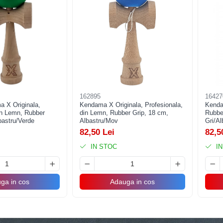
162895
16427
a X Originala,
Kendama X Originala, Profesionala,
Kenda
in Lemn, Rubber
din Lemn, Rubber Grip, 18 cm,
Rubbe
bastru/Verde
Albastru/Mov
Gri/A
82,50 Lei
82,5
IN STOC
IN
ga in cos
Adauga in cos