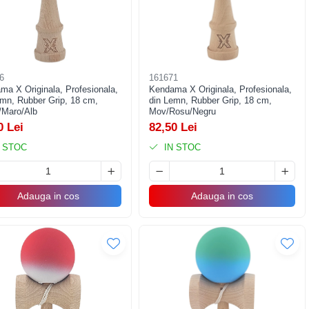
6
161671
ma X Originala, Profesionala,
Kendama X Originala, Profesionala,
emn, Rubber Grip, 18 cm,
din Lemn, Rubber Grip, 18 cm,
/Maro/Alb
Mov/Rosu/Negru
0 Lei
82,50 Lei
 STOC
IN STOC
Adauga in cos
Adauga in cos