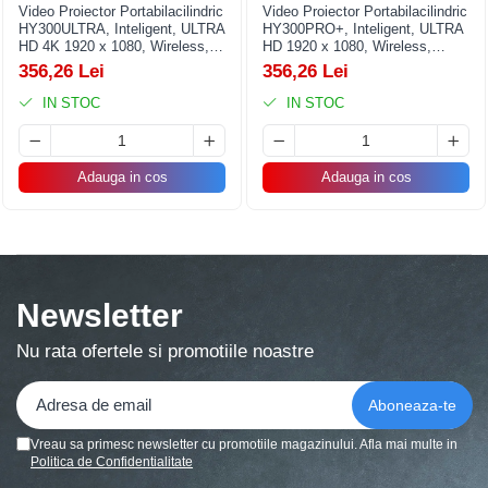
Video Proiector Portabilacilindric
Video Proiector Portabilacilindric
Articole pentru Iluminat
HY300ULTRA, Inteligent, ULTRA
HY300PRO+, Inteligent, ULTRA
HD 4K 1920 x 1080, Wireless,
HD 1920 x 1080, Wireless,
Corpuri de iluminat
Compatibil cu Android/iOS, DC,
Compatibil cu Android/iOS, 13 x
356,26 Lei
356,26 Lei
17 x 11 x 9.5 cm, Alb
11 x 9 cm, Alb
Lampi de veghe
IN STOC
IN STOC
Articole si, Echipamente pentru
Transport şi Ridicat
Pelerine, Umbrele si Accesorii
Adauga in cos
Adauga in cos
Videoproiectoare
Newsletter
Nu rata ofertele si promotiile noastre
Vreau sa primesc newsletter cu promotiile magazinului. Afla mai multe in
Politica de Confidentialitate