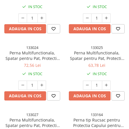
pentru Dormit in Aer Liber,
40 cm, din Latex, Model
IN STOC
IN STOC
Geanta si Perna Incluse, Gri
Capybara cu Mar in Cap, Roz
ADAUGA IN COS
ADAUGA IN COS
133024
133025
Perna Multifunctionala,
Perna Multifunctionala,
Spatar pentru Pat, Protectie
Spatar pentru Pat, Protectie
Lombara, Marime Medie, 60 x
Lombara, Marime Medie, 60 x
72,56 Lei
63,78 Lei
40 cm, din Latex, Model
40 cm, din Latex, Model
IN STOC
IN STOC
Iepuras, Roz pudrat
Dinozaur, Verde
ADAUGA IN COS
ADAUGA IN COS
133027
133164
Perna Multifunctionala,
Perna tip Rucsac pentru
Spatar pentru Pat, Protectie
Protectia Capului pentru