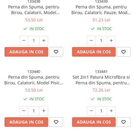
133438
133439
Perna din Spuma, pentru
Perna din Spuma, pentru
Birou, Calatorii, Model
Birou, Calatorii, Pauze, Model
Capybara, Lavabila,
Elefant, Microfibra, 30x35x30
53,50 Lei
51,23 Lei
Umplutura de Bumbac, Spatiu
cm, Albastru
IN STOC
IN STOC
Cap in Forma de 8, 30x35x30
cm, Portocaliu
ADAUGA IN COS
ADAUGA IN COS
133440
133441
Perna din Spuma, pentru
Set 2in1 Patura Microfibra si
Birou, Calatorii, Model Pisica,
Perna din Spuma, pentru
Lavabila, Umplutura de
Birou, Calatorii, Pauze, Model
53,50 Lei
72,26 Lei
Bumbac, Spatiu Cap in Forma
Paine, Microfibra, 1x1.7 m,
IN STOC
IN STOC
de 8, 30x35x30 cm, Gri
30x35x30 cm, Maro
ADAUGA IN COS
ADAUGA IN COS