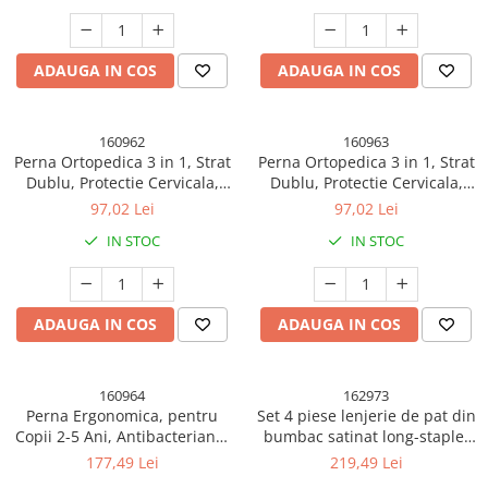
Birou, Masina, Sistem
Birou, Masina, Sistem
Prindere Capse, Multicolor
Prindere Capse, Roz-Alb
ADAUGA IN COS
ADAUGA IN COS
160962
160963
Perna Ortopedica 3 in 1, Strat
Perna Ortopedica 3 in 1, Strat
Dublu, Protectie Cervicala,
Dublu, Protectie Cervicala,
pentru Adulti, 45 x 70 cm, Alb
pentru Adulti, 45 x 70 cm, Gri
97,02 Lei
97,02 Lei
IN STOC
IN STOC
ADAUGA IN COS
ADAUGA IN COS
160964
162973
Perna Ergonomica, pentru
Set 4 piese lenjerie de pat din
Copii 2-5 Ani, Antibacteriana,
bumbac satinat long-staple,
5D, Revenire Lenta, 38 x 67 x
jacquard, premium
177,49 Lei
219,49 Lei
4/6 cm, Albastru