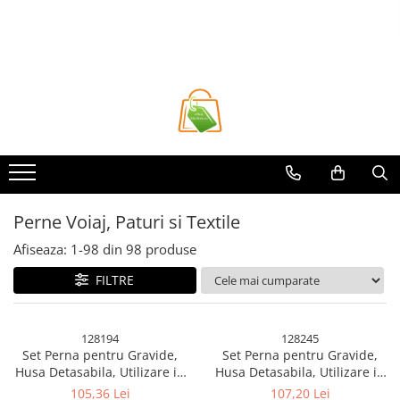
Toate Produsele
Casa si Bricolaj
Accesorii Birou si Consumabile
Articole pentru Animale
Articole pentru baie
Articole pentru Bucatarie
Perne Voiaj, Paturi si Textile
Accesorii Bucătărie
Afiseaza:
1-
98
din
98
produse
Dozatoare Condimente
Forme cuburi de gheata
FILTRE
Genti Termoizolante Mancare
Organizatoare si Depozitare
128194
128245
Bucatarie
Set Perna pentru Gravide,
Set Perna pentru Gravide,
Organizatoare si Depozitare
Husa Detasabila, Utilizare in
Husa Detasabila, Utilizare in
Bucatarie
Forma H si U, Reglabila,
Forma H si U, Reglabila,
105,36 Lei
107,20 Lei