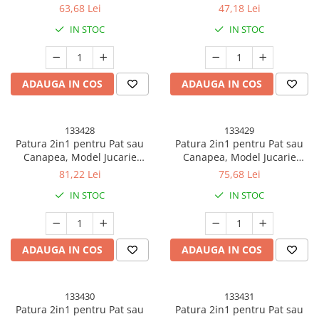
Lombara, Marime Medie, 60 x
Bebelusi, Tetiera tip Fluturas,
63,68 Lei
47,18 Lei
40 cm, din Latex, Model
din Plus, 33 x 6 x 19 cm, 180 g,
IN STOC
IN STOC
Burger, Maro
Roz Mov
ADAUGA IN COS
ADAUGA IN COS
133428
133429
Patura 2in1 pentru Pat sau
Patura 2in1 pentru Pat sau
Canapea, Model Jucarie
Canapea, Model Jucarie
Vacuta cu Spatiu de
Unicorn cu Spatiu de
81,22 Lei
75,68 Lei
Depozitare Patura, Microfibra,
Depozitare Patura, Microfibra,
IN STOC
IN STOC
1x1.7 m, Gri
1x1.7 m, Roz
ADAUGA IN COS
ADAUGA IN COS
133430
133431
Patura 2in1 pentru Pat sau
Patura 2in1 pentru Pat sau