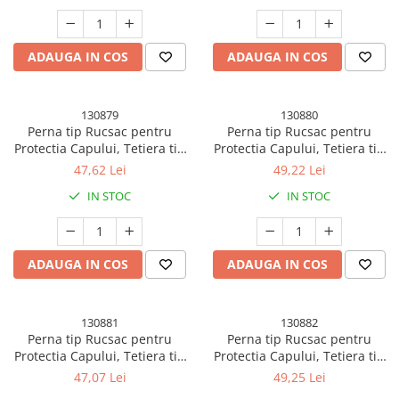
ADAUGA IN COS
ADAUGA IN COS
130879
130880
Perna tip Rucsac pentru
Perna tip Rucsac pentru
Protectia Capului, Tetiera tip
Protectia Capului, Tetiera tip
Unicorn, pentru Bebelusi,
Girafa, pentru Bebelusi,
47,62 Lei
49,22 Lei
33x6x19 cm, 180 g, Roz
33x6x19 cm, 180 g, Galben
IN STOC
IN STOC
ADAUGA IN COS
ADAUGA IN COS
130881
130882
Perna tip Rucsac pentru
Perna tip Rucsac pentru
Protectia Capului, Tetiera tip
Protectia Capului, Tetiera tip
Insecta, pentru Bebelusi,
Raton, pentru Bebelusi,
47,07 Lei
49,25 Lei
33x6x19 cm, 180 g, Roz
33x6x19 cm, 180 g, Turcoaz