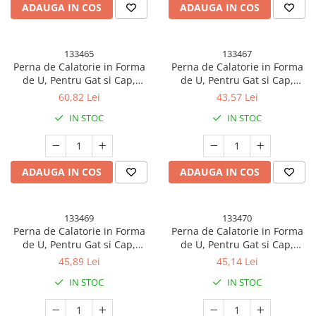
ADAUGA IN COS
ADAUGA IN COS
133465
133467
Perna de Calatorie in Forma
Perna de Calatorie in Forma
de U, Pentru Gat si Cap,
de U, Pentru Gat si Cap,
Umplutura din Spuma cu
Umplutura din Spuma cu
60,82 Lei
43,57 Lei
Memorie, 30x30 cm, Sistem
Memorie, 30x30 cm, Model
IN STOC
IN STOC
Prindere Capse, Cutie de
Rechin, Accesoriu de Voiaj,
Depozitare, Roz
Birou, Masina, Sistem
Prindere Capse, Albastru
ADAUGA IN COS
ADAUGA IN COS
133469
133470
Perna de Calatorie in Forma
Perna de Calatorie in Forma
de U, Pentru Gat si Cap,
de U, Pentru Gat si Cap,
Umplutura din Spuma cu
Umplutura din Spuma cu
45,89 Lei
45,14 Lei
Memorie, 30x30 cm, Model
Memorie, 30x30 cm, Model
IN STOC
IN STOC
Leu, Accesoriu de Voiaj, Birou,
Avocado, Accesoriu de Voiaj,
Masina, Sistem Prindere
Birou, Masina, Sistem
Capse, Maro
Prindere Capse, Verde