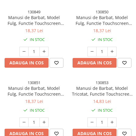
Epilare, tuns si ras
130849
130850
Fitness si sport
Manusi de Barbat, Model
Manusi de Barbat, Model
Genti Cosmetice si Organizare
Fulg, Functie Touchscreen
Fulg, Functie Touchscreen
(ecran tactil), Material Acril
(ecran tactil), Material Acril
18,37 Lei
18,37 Lei
Ingrijire par si Accesorii
Tricotat, Manseta Elastica,
Tricotat, Manseta Elastica,
IN STOC
IN STOC
Interior Catifelat, Marime
Interior Catifelat, Marime
Perii Electrice
Universala, Negru
Universala, Gri
Placi de indreptat parul
Ingrijirea Unghiilor
ADAUGA IN COS
ADAUGA IN COS
Palete Farduri si Truse Make-Up
Suporturi ortopedice si orteze
130851
130853
Kendama si Spinnere
Manusi de Barbat, Model
Manusi de Barbat, Model
Kendama Chicanos V2 Cupe Mari
Fulg, Functie Touchscreen
Tricotat, Functie Touchscreen
(ecran tactil), Material Acril
(ecran tactil), Material Acril,
18,37 Lei
14,83 Lei
Kendama Chicanos V3 King Size
Tricotat, Manseta Elastica,
Manseta Elastica, Interior
IN STOC
IN STOC
Interior Catifelat, Marime
Catifelat, Marime Universala,
Kendama Frequency V3 King Size
Universala, Albastru Marin
Gri
Kendama Legendary
Kendama Legendary V2 Cupe Mari
ADAUGA IN COS
ADAUGA IN COS