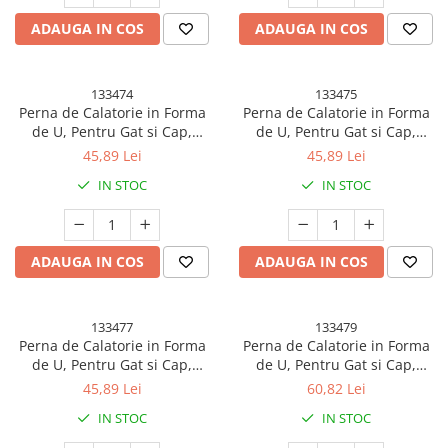
ADAUGA IN COS
ADAUGA IN COS
133474
133475
Perna de Calatorie in Forma
Perna de Calatorie in Forma
de U, Pentru Gat si Cap,
de U, Pentru Gat si Cap,
Umplutura din Spuma cu
Umplutura din Spuma cu
45,89 Lei
45,89 Lei
Memorie, 30x30 cm, Model
Memorie, 30x30 cm, Model
IN STOC
IN STOC
Elefant, Accesoriu de Voiaj,
Pisica, Accesoriu de Voiaj,
Birou, Masina, Sistem
Birou, Masina, Sistem
Prindere Capse, Albastru
Prindere Capse, Gri
ADAUGA IN COS
ADAUGA IN COS
133477
133479
Perna de Calatorie in Forma
Perna de Calatorie in Forma
de U, Pentru Gat si Cap,
de U, Pentru Gat si Cap,
Umplutura din Spuma cu
Umplutura din Spuma cu
45,89 Lei
60,82 Lei
Memorie, 30x30 cm, Model
Memorie, 30x30 cm, Sistem
IN STOC
IN STOC
Burger, Accesoriu de Voiaj,
Prindere Capse, Cutie de
Birou, Masina, Sistem
Depozitare, Albastru Marin