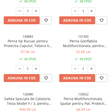
IN STOC
IN STOC
ADAUGA IN COS
ADAUGA IN COS
130883
131350
Perna tip Rucsac pentru
Perna Gonflabila
Protectia Capului, Tetiera tip
Multifunctionala, pentru
Tigru, pentru Bebelusi,
Picioare, Cap, 3 Straturi,
47,06 Lei
52,86 Lei
33x6x19 cm, 180 g, Crem
Inaltime Reglabila, 17.8 x 25.4
IN STOC
IN STOC
x 42.9 cm, Gri Inchis
ADAUGA IN COS
ADAUGA IN COS
132980
133022
Saltea Speciala de Calatorie,
Perna Multifunctionala,
Tesla Model Y / 3, pentru
Spatar pentru Pat, Protectie
Camping, Portbagaj, Spate,
Lombara, Marime Medie, 60 x
890,99 Lei
68,99 Lei