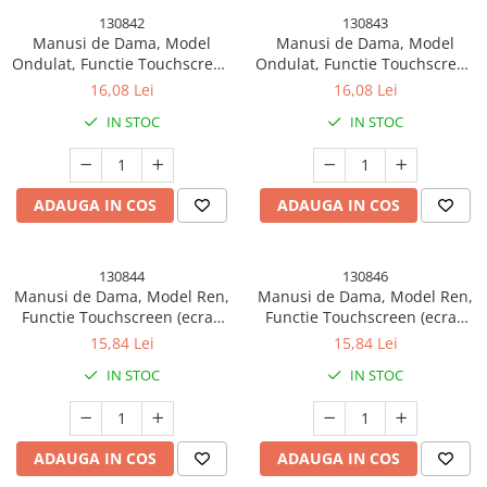
Decoratiune Muzicala Craciun
130842
130843
Decoratiuni Brad
Manusi de Dama, Model
Manusi de Dama, Model
Ondulat, Functie Touchscreen
Ondulat, Functie Touchscreen
Decoratiuni Craciun
(ecran tactil), Material Acril
(ecran tactil), Material Acril
16,08 Lei
16,08 Lei
Decoratiuni Luminoase
Tricotat, Manseta Elastica,
Tricotat, Manseta Elastica,
IN STOC
IN STOC
Interior Catifelat, Marime
Interior Catifelat, Marime
Figurine Decorative Craciun
Universala, Galben/Roz
Universala,
Portocaliu/Albastru
Fundite Brad
Ghirlanda Decorativa
ADAUGA IN COS
ADAUGA IN COS
Globuri Brad
Iluminat Festiv
130844
130846
Manusi de Dama, Model Ren,
Manusi de Dama, Model Ren,
Instalatii de Craciun
Functie Touchscreen (ecran
Functie Touchscreen (ecran
tactil), Material Acril Tricotat,
tactil), Material Acril Tricotat,
Liniar / Sir
15,84 Lei
15,84 Lei
Manseta Elastica, Interior
Manseta Elastica, Interior
Ornamente Brad
IN STOC
IN STOC
Catifelat, Marime Universala,
Catifelat, Marime Universala,
Kaki
Roz
Suport Decorativ Lumanare
Ingrijire personala si cosmetice
ADAUGA IN COS
ADAUGA IN COS
Accesorii Machiaj si Trimmere