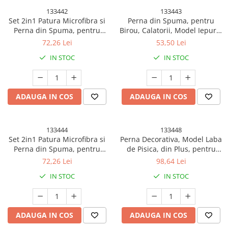
133442
133443
Set 2in1 Patura Microfibra si
Perna din Spuma, pentru
Perna din Spuma, pentru
Birou, Calatorii, Model Iepure,
Birou, Calatorii, Pauze, Model
Lavabila, Umplutura de
72,26 Lei
53,50 Lei
Dinozaur, Microfibra, 1x1.7 m,
Bumbac, Spatiu Cap in Forma
IN STOC
IN STOC
30x35x30 cm, Verde
de 8, 30x35x30 cm, Roz
ADAUGA IN COS
ADAUGA IN COS
133444
133448
Set 2in1 Patura Microfibra si
Perna Decorativa, Model Laba
Perna din Spuma, pentru
de Pisica, din Plus, pentru
Birou, Calatorii, Pauze, Model
Scaun/Canapea/Podea, 80 x
72,26 Lei
98,64 Lei
Elefant, Microfibra, 1x1.7 m,
70 cm, Albastru Deschis
IN STOC
IN STOC
30x35x30 cm, Albastru
ADAUGA IN COS
ADAUGA IN COS