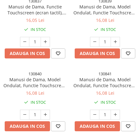
130837
130839
Baloane si Accesorii Halloween
Manusi de Dama, Functie
Manusi de Dama, Model
Touchscreen (ecran tactil),
Ondulat, Functie Touchscreen
Banda adeziva
Material Acril Tricotat,
(ecran tactil), Material Acril
16,05 Lei
16,08 Lei
Manseta Elastica, Interior
Tricotat, Manseta Elastica,
Confetti
IN STOC
IN STOC
Catifelat, Marime Universala,
Interior Catifelat, Marime
Costume si Deghizare
Maro
Universala, Negru/Gri
Fete Masa si Perdele Franjurate
ADAUGA IN COS
ADAUGA IN COS
Lumanari si Toppere
Pompe Baloane
130840
130841
Seturi si Arcade Baloane
Manusi de Dama, Model
Manusi de Dama, Model
Tematica Nunta
Ondulat, Functie Touchscreen
Ondulat, Functie Touchscreen
(ecran tactil), Material Acril
(ecran tactil), Material Acril
16,08 Lei
16,08 Lei
Craciun
Tricotat, Manseta Elastica,
Tricotat, Manseta Elastica,
Articole Craciun Bucatarie
IN STOC
IN STOC
Interior Catifelat, Marime
Interior Catifelat, Marime
Universala, Gri/Alb
Universala, Roz/Gri
Brazi Craciun
Costume Craciun
ADAUGA IN COS
ADAUGA IN COS
Covorase Brad