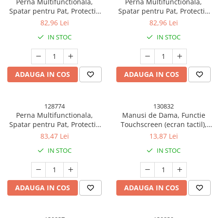
Perna Multifunctionala,
Perna Multifunctionala,
Articole Petrecere
Spatar pentru Pat, Protectie
Spatar pentru Pat, Protectie
Lombara, Marime Medie, 60 x
Lombara, Marime Medie, 60 x
Accesorii Baloane
82,96 Lei
82,96 Lei
40 cm, din Latex, Model
40 cm, din Latex, Model
Accesorii Petrecere
IN STOC
IN STOC
Elefant, Albastru
Iepure, Roz
Articole Petrecere
Articole Servire Masa
ADAUGA IN COS
ADAUGA IN COS
Baloane Folie
Baloane Coronita
128774
130832
Baloane cu Suport
Perna Multifunctionala,
Manusi de Dama, Functie
Baloane Tip Bratara
Spatar pentru Pat, Protectie
Touchscreen (ecran tactil),
Lombara, Marime Medie, 60 x
Material Acril Tricotat,
Cifre
83,47 Lei
13,87 Lei
40 cm, din Latex, Model Pui,
Manseta Elastica, Interior
Figurine si Baloane 3D
IN STOC
IN STOC
Portocaliu
Catifelat, Marime Universala,
Litere
Alb
Seturi Baloane Folie
Tematica Fata/Baiat
ADAUGA IN COS
ADAUGA IN COS
Baloane Latex
Baloane si Accesorii Absolvire