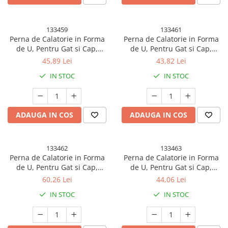
133459
133461
Perna de Calatorie in Forma
Perna de Calatorie in Forma
de U, Pentru Gat si Cap,
de U, Pentru Gat si Cap,
Umplutura din Spuma cu
Umplutura din Spuma cu
45,89 Lei
43,82 Lei
Memorie, 30x30 cm, Model
Memorie, 30x30 cm, Model
IN STOC
IN STOC
Husky, Accesoriu de Voiaj,
Purcelus, Accesoriu de Voiaj,
Birou, Masina, Sistem
Birou, Masina, Sistem
Prindere Capse, Gri
Prindere Capse, Alb-Roz
ADAUGA IN COS
ADAUGA IN COS
133462
133463
Perna de Calatorie in Forma
Perna de Calatorie in Forma
de U, Pentru Gat si Cap,
de U, Pentru Gat si Cap,
Umplutura din Spuma cu
Umplutura din Spuma cu
60,26 Lei
44,06 Lei
Memorie, 30x30 cm, Sistem
Memorie, 30x30 cm, Model
IN STOC
IN STOC
Prindere Capse, Cutie de
Capybara, Accesoriu de Voiaj,
Depozitare, Bleu
Birou, Masina, Sistem
Prindere Capse, Maro