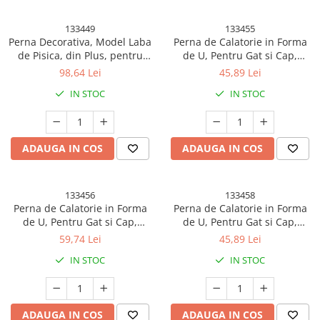
133449
133455
Perna Decorativa, Model Laba
Perna de Calatorie in Forma
de Pisica, din Plus, pentru
de U, Pentru Gat si Cap,
Scaun/Canapea/Podea, 80 x
Umplutura din Spuma cu
98,64 Lei
45,89 Lei
70 cm, Roz
Memorie, 30x30 cm, Model
IN STOC
IN STOC
Pinguin, Accesoriu de Voiaj,
Birou, Masina, Sistem
Prindere Capse, Verde
ADAUGA IN COS
ADAUGA IN COS
133456
133458
Perna de Calatorie in Forma
Perna de Calatorie in Forma
de U, Pentru Gat si Cap,
de U, Pentru Gat si Cap,
Umplutura din Spuma cu
Umplutura din Spuma cu
59,74 Lei
45,89 Lei
Memorie, 30x30 cm, Sistem
Memorie, 30x30 cm, Model
IN STOC
IN STOC
Prindere Capse, Cutie de
Dinozaur, Accesoriu de Voiaj,
Depozitare, Gri
Birou, Masina, Sistem
Prindere Capse, Verde
ADAUGA IN COS
ADAUGA IN COS