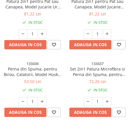
Patura 2in1 pentru Pat sau
Patura 2in1 pentru Pat sau
Canapea, Model Jucarie Urs
Canapea, Model Jucarie
cu Spatiu de Depozitare
Crocodil cu Spatiu de
81,22 Lei
81,22 Lei
Patura, Microfibra, 1x1.7 m,
Depozitare Patura, Microfibra,
IN STOC
IN STOC
Maro
1x1.7 m, Verde
ADAUGA IN COS
ADAUGA IN COS
133436
133437
Perna din Spuma, pentru
Set 2in1 Patura Microfibra si
Birou, Calatorii, Model Husky,
Perna din Spuma, pentru
Lavabila, Umplutura de
Birou, Calatorii, Pauze, Model
53,50 Lei
72,26 Lei
Bumbac, Spatiu Cap in Forma
Iepuras, Microfibra, 1x1.7 m,
IN STOC
IN STOC
de 8, 30x35x30 cm, Gri
30x35x30 cm, Roz
ADAUGA IN COS
ADAUGA IN COS