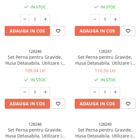
Pahare, Sticle si Cani
Latime Ajustabila, Proactive,
Latime Ajustabila, Proactive,
IN STOC
IN STOC
Verde
Gri
Ustensile pentru Bucătărie
Ustensile pentru Bucătărie
Veselă pentru Masă
ADAUGA IN COS
ADAUGA IN COS
Articole pentru Casa si Curatenie
Accesorii Ingrijire Casa
128246
128247
Cutii depozitare
Set Perna pentru Gravide,
Set Perna pentru Gravide,
Diverse Casa
Husa Detasabila, Utilizare in
Husa Detasabila, Utilizare in
Incalzire si climatizare
Forma H si U, Reglabila,
Forma H si U, Reglabila,
109,04 Lei
110,50 Lei
Latime Ajustabila, Proactive,
Latime Ajustabila, Proactive,
Lumanari
IN STOC
IN STOC
Crem
Roz
Maturi, Perii, Mopuri si Galeti
Perne Voiaj, Paturi si Textile
Produse Curatenie
ADAUGA IN COS
ADAUGA IN COS
Produse ingrijire incaltaminte
Radiatoare si Seminee electrice
128248
128249
Steaguri
Set Perna pentru Gravide,
Set Perna pentru Gravide,
Tapet 3D Autoadeziv
Husa Detasabila, Utilizare in
Husa Detasabila, Utilizare in