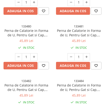
Prindere Capse, Alb
ADAUGA IN COS
ADAUGA IN COS
133480
133481
Perna de Calatorie in Forma
Perna de Calatorie in Forma
de U, Pentru Gat si Cap,
de U, Pentru Gat si Cap,
Umplutura din Spuma cu
Umplutura din Spuma cu
45,89 Lei
45,89 Lei
Memorie, 30x30 cm, Model
Memorie, 30x30 cm, Model
IN STOC
IN STOC
Unicorn, Accesoriu de Voiaj,
Iepuras, Accesoriu de Voiaj,
Birou, Masina, Sistem
Birou, Masina, Sistem
Prindere Capse, Roz
Prindere Capse, Roz
ADAUGA IN COS
ADAUGA IN COS
133482
133484
Perna de Calatorie in Forma
Perna de Calatorie in Forma
de U, Pentru Gat si Cap,
de U, Pentru Gat si Cap,
Umplutura din Spuma cu
Umplutura din Spuma cu
45,89 Lei
45,89 Lei
Memorie, 30x30 cm, Model
Memorie, 30x30 cm, Model
IN STOC
IN STOC
Unicorn, Accesoriu de Voiaj,
Iepuras, Accesoriu de Voiaj,