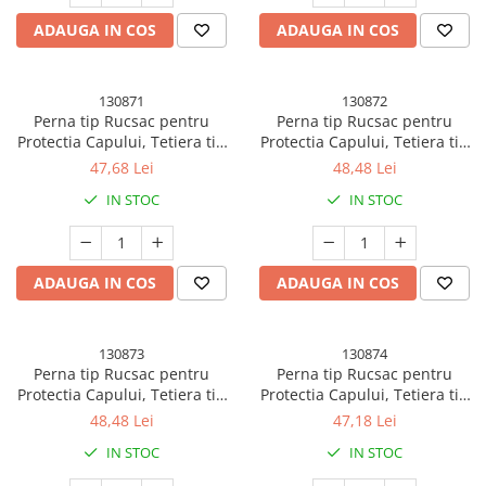
ADAUGA IN COS
ADAUGA IN COS
130871
130872
Perna tip Rucsac pentru
Perna tip Rucsac pentru
Protectia Capului, Tetiera tip
Protectia Capului, Tetiera tip
Tigru, pentru Bebelusi,
Broscuta, pentru Bebelusi,
47,68 Lei
48,48 Lei
33x6x19 cm, 180 g, Maro
33x6x19 cm, 180 g, Verde
IN STOC
IN STOC
ADAUGA IN COS
ADAUGA IN COS
130873
130874
Perna tip Rucsac pentru
Perna tip Rucsac pentru
Protectia Capului, Tetiera tip
Protectia Capului, Tetiera tip
Bufnita, pentru Bebelusi,
Bufnita, Design tip Plasa,
48,48 Lei
47,18 Lei
33x6x19 cm, 180 g, Verde
pentru Bebelusi, 33x6x19 cm,
IN STOC
IN STOC
180 g, Albastru