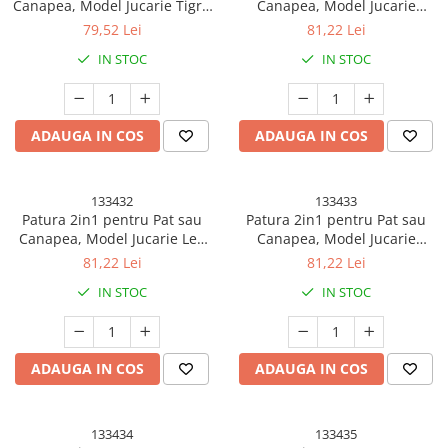
Canapea, Model Jucarie Tigru
Canapea, Model Jucarie
cu Spatiu de Depozitare
Avocado cu Spatiu de
79,52 Lei
81,22 Lei
Patura, Microfibra, 1x1.7 m,
Depozitare Patura, Microfibra,
IN STOC
IN STOC
Portocaliu
1x1.7 m, Verde
ADAUGA IN COS
ADAUGA IN COS
133432
133433
Patura 2in1 pentru Pat sau
Patura 2in1 pentru Pat sau
Canapea, Model Jucarie Leu
Canapea, Model Jucarie
cu Spatiu de Depozitare
Dinozaur cu Spatiu de
81,22 Lei
81,22 Lei
Patura, Microfibra, 1x1.7 m,
Depozitare Patura, Microfibra,
IN STOC
IN STOC
Maro
1x1.7 m, Verde
ADAUGA IN COS
ADAUGA IN COS
133434
133435