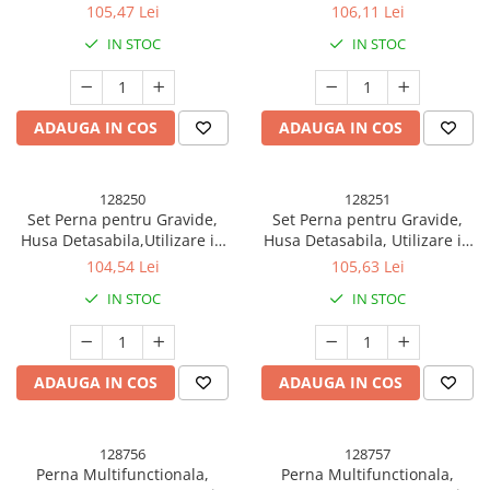
Umidificatoare
Forma H si U, Reglabila,
Forma H si U, Reglabila,
105,47 Lei
106,11 Lei
Latime Ajustabila, Proactive,
Latime Ajustabila, Proactive,
Uscatoare si Standere Haine
IN STOC
IN STOC
Roz Pal
Albastru
Articole pentru Gradina si Bricolaj
Articole pentru Iluminat
ADAUGA IN COS
ADAUGA IN COS
Corpuri de iluminat
Lampi de veghe
Articole si, Echipamente pentru
128250
128251
Transport şi Ridicat
Set Perna pentru Gravide,
Set Perna pentru Gravide,
Husa Detasabila,Utilizare in
Husa Detasabila, Utilizare in
Pelerine, Umbrele si Accesorii
Forma H si U, Reglabila,
Forma H si U, Reglabila,
104,54 Lei
105,63 Lei
Videoproiectoare
Latime Ajustabila, Proactive,
Latime Ajustabila, Proactive,
IN STOC
IN STOC
Roz Deschis
Bej
Accesorii Auto
Accesorii Auto
Kit-uri Siguranţă Auto
ADAUGA IN COS
ADAUGA IN COS
Suporti auto
Accesorii biciclete
128756
128757
Ochelari de Protecţie
Perna Multifunctionala,
Perna Multifunctionala,