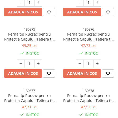
ADAUGA IN COS
ADAUGA IN COS
130875
130876
Perna tip Rucsac pentru
Perna tip Rucsac pentru
Protectia Capului, Tetiera tip
Protectia Capului, Tetiera tip
Unicorn, pentru Bebelusi,
Iepure, pentru Bebelusi,
49,25 Lei
47,73 Lei
Design tip Plasa, 33x6x19 cm,
Design tip Plasa, 33x6x19 cm,
IN STOC
IN STOC
180 g, Albastru
180 g, Roz
ADAUGA IN COS
ADAUGA IN COS
130877
130878
Perna tip Rucsac pentru
Perna tip Rucsac pentru
Protectia Capului, Tetiera tip
Protectia Capului, Tetiera tip
Dragon, pentru Bebelusi,
Albina, pentru Bebelusi,
47,71 Lei
47,52 Lei
Design tip Plasa, 33x6x19 cm,
Design tip Plasa, 33x6x19 cm,
IN STOC
IN STOC
180 g, Albastru
180 g, Maro/Bej