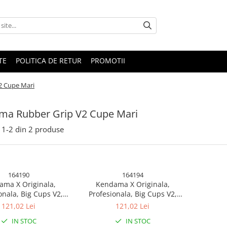
TE
POLITICA DE RETUR
PROMOTII
2 Cupe Mari
ma Rubber Grip V2 Cupe Mari
1-
2
din
2
produse
164190
164194
ma X Originala,
Kendama X Originala,
onala, Big Cups V2,
Profesionala, Big Cups V2,
Grip cu Cupe Mari,
Rubber Grip cu Cupe Mari,
121,02 Lei
121,02 Lei
etalic cu Ata 55 cm,
Rulment Metalic cu Ata 55 cm,
IN STOC
IN STOC
t Albastru/Mov/Roz
Mov/Rosu/Negru