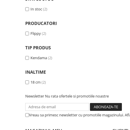
Uscatoare si Standere Haine
Articole pentru Gradina si Bricolaj
In stoc
(2)
Articole pentru Iluminat
PRODUCATORI
Corpuri de iluminat
Flippy
(2)
Lampi de veghe
Articole si, Echipamente pentru
TIP PRODUS
Transport şi Ridicat
Pelerine, Umbrele si Accesorii
Kendama
(2)
Videoproiectoare
INALTIME
Accesorii Auto
Accesorii Auto
18 cm
(2)
Kit-uri Siguranţă Auto
Newsletter
Nu rata ofertele si promotiile noastre
Suporti auto
Accesorii biciclete
Vreau sa primesc newsletter cu promotiile magazinului. Af
Ochelari de Protecţie
Articole de plaja