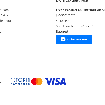
DATE COMERCIALE
 Plata
Fresh Products & Distribution S
e Retur
J40/3762/2020
de Retur
42400452
Str. Navigatiei, nr.77, sect. 1
L
Bucuresti
Contacteaza-ne
a