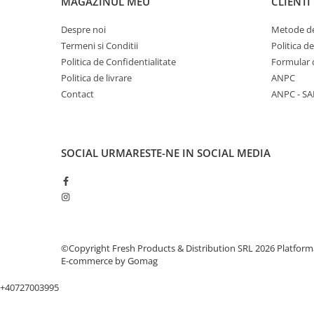
MAGAZINUL MEU
CLIENTI
Pistoale cu apa
Articole pentru Copii
Despre noi
Metode de
Termeni si Conditii
Politica d
Articole Diverse copii
Politica de Confidentialitate
Formular 
Articole diverse pentru copii
Politica de livrare
ANPC
Covorase de joaca
Contact
ANPC - SA
Genti, Portofele, Penare
Ingrijire Unghii
SOCIAL
URMARESTE-NE IN SOCIAL MEDIA
Jucarii Creative
Jucarii pentru copii
Jucarii si Jocuri
Jucarii si Jocuri
Markere si Set Desen
©Copyright Fresh Products & Distribution SRL 2026
Platform
E-commerce by Gomag
Markere si Set Desen
Scaune de masa bebe
+40727003995
Articole Petrecere