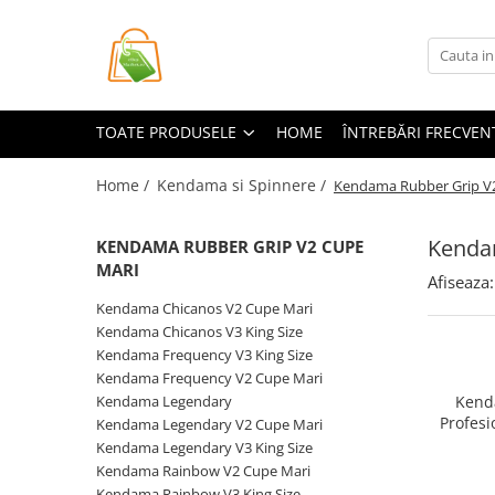
Toate Produsele
Casa si Bricolaj
TOATE PRODUSELE
HOME
ÎNTREBĂRI FRECVEN
Accesorii Birou si Consumabile
Articole pentru Animale
Home /
Kendama si Spinnere /
Kendama Rubber Grip V
Articole pentru baie
Kenda
KENDAMA RUBBER GRIP V2 CUPE
Articole pentru Bucatarie
MARI
Afiseaza:
Accesorii Bucătărie
Kendama Chicanos V2 Cupe Mari
Dozatoare Condimente
Kendama Chicanos V3 King Size
Forme cuburi de gheata
Kendama Frequency V3 King Size
Genti Termoizolante Mancare
Kendama Frequency V2 Cupe Mari
Organizatoare si Depozitare
Kendama Legendary
Kenda
Bucatarie
Profesi
Kendama Legendary V2 Cupe Mari
Rubber 
Kendama Legendary V3 King Size
Organizatoare si Depozitare
Rulment M
Kendama Rainbow V2 Cupe Mari
Bucatarie
Gradien
Kendama Rainbow V3 King Size