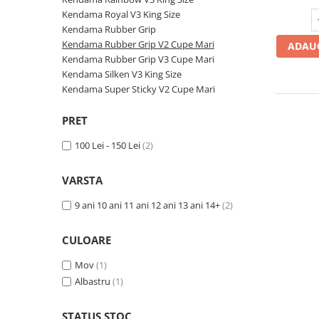
Pahare, Sticle si Cani
Kendama Royal V3 King Size
Ustensile pentru Bucătărie
Kendama Rubber Grip
Ustensile pentru Bucătărie
Kendama Rubber Grip V2 Cupe Mari
ADAUG
Veselă pentru Masă
Kendama Rubber Grip V3 Cupe Mari
Kendama Silken V3 King Size
Articole pentru Casa si Curatenie
Kendama Super Sticky V2 Cupe Mari
Accesorii Ingrijire Casa
Cutii depozitare
PRET
Diverse Casa
100 Lei - 150 Lei
(2)
Incalzire si climatizare
Lumanari
VARSTA
Maturi, Perii, Mopuri si Galeti
9 ani 10 ani 11 ani 12 ani 13 ani 14+
(2)
Perne Voiaj, Paturi si Textile
Produse ingrijire incaltaminte
CULOARE
Radiatoare si Seminee electrice
Mov
(1)
Steaguri
Albastru
(1)
Tapet 3D Autoadeziv
Umidificatoare
STATUS STOC