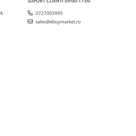
SUPORT CLIENTI
09:00-17:00
RL
0727003995
sales@ebuymarket.ro