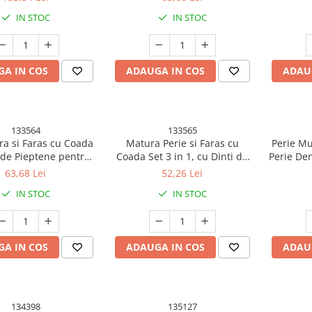
, Maner Extensibil
pliabil, Detasabila Otel
pliab
IN STOC
IN STOC
sabila84-127cm,
inoxidabil si Polipropilena, 99
inoxidabi
e USB-Type C, Rotire
x 30 cm Gri
x 
 Grade, 3000 mAh,
uloare: Verde
A IN COS
ADAUGA IN COS
ADAU
133564
133565
ra si Faras cu Coada
Matura Perie si Faras cu
Perie Mul
 de Pieptene pentru
Coada Set 3 in 1, cu Dinti de
Perie Den
e Matura, Rotativa
Pieptene pentru Curatare
Caprioara
63,68 Lei
52,26 Lei
l, Detasabila Otel
Matura, Rotativa pliabil,
Maner Lu
IN STOC
IN STOC
l si Polipropilena, 99
Detasabila Otel inoxidabil si
30 cm Galben
Polipropilena, Gri inchis
A IN COS
ADAUGA IN COS
ADAU
134398
135127