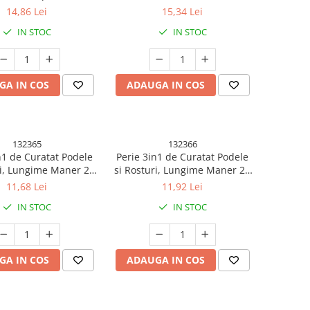
ie, Vesela, Geamuri,
pentru Birou, Bucatarie, Casa,
14,86 Lei
15,34 Lei
sabila 9x15x2.5 cm,
Model Pepene Verde, 23 x 18
IN STOC
IN STOC
Galben
cm Roz-Verde
GA IN COS
ADAUGA IN COS
132365
132366
n1 de Curatat Podele
Perie 3in1 de Curatat Podele
ri, Lungime Maner 28
si Rosturi, Lungime Maner 28
in PP, Otel si Plastic,
cm, Peri din PP, Otel si Plastic,
11,68 Lei
11,92 Lei
pentru Scame si Par
Cleste pentru Scame si Par
IN STOC
IN STOC
clus, Albastru
Inclus, Alb
GA IN COS
ADAUGA IN COS