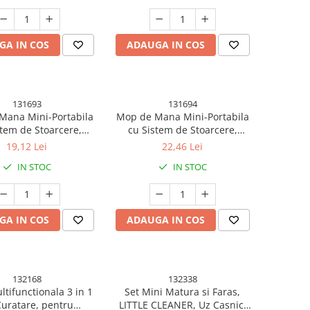
GA IN COS
ADAUGA IN COS
131693
131694
Mana Mini-Portabila
Mop de Mana Mini-Portabila
stem de Stoarcere,
cu Sistem de Stoarcere,
iv de Curatat Manual,
Dispozitiv de Curatat Manual,
19,12 Lei
22,46 Lei
e Absorbant, din PVA,
cu Burete Absorbant, din PVA,
IN STOC
IN STOC
.5 cm, 2 Rezerve, Alb
29.5 x 15.5 cm, 3 Rezerve, Alb
GA IN COS
ADAUGA IN COS
132168
132338
ltifunctionala 3 in 1
Set Mini Matura si Faras,
uratare, pentru
LITTLE CLEANER, Uz Casnic,