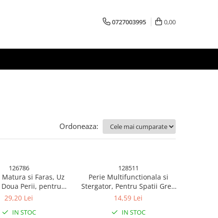
0727003995
0,00
Ordoneaza:
126786
128511
 Matura si Faras, Uz
Perie Multifunctionala si
 Doua Perii, pentru
Stergator, Pentru Spatii Greu
, Bucatarie, Casa,
Accesibile, 24.7 x 4.5 cm, Alb
29,20 Lei
14,59 Lei
x13.8x3.6 cm, Gri
IN STOC
IN STOC