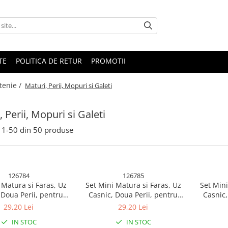
TE
POLITICA DE RETUR
PROMOTII
tenie /
Maturi, Perii, Mopuri si Galeti
 Perii, Mopuri si Galeti
1-
50
din
50
produse
126784
126785
 Matura si Faras, Uz
Set Mini Matura si Faras, Uz
Set Mini
 Doua Perii, pentru
Casnic, Doua Perii, pentru
Casnic,
, Bucatarie, Casa,
Birou, Bucatarie, Casa,
Birou
29,20 Lei
29,20 Lei
3.8x3.6 cm, Galben
19.5x13.8x3.6 cm, Albastru
19.5
IN STOC
IN STOC