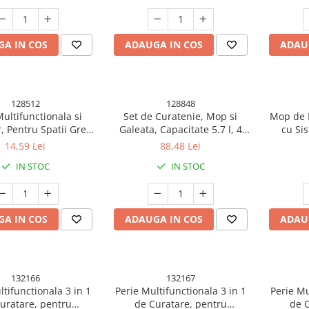
A IN COS
ADAUGA IN COS
ADAU
128512
128848
Multifunctionala si
Set de Curatenie, Mop si
Mop de 
, Pentru Spatii Greu
Galeata, Capacitate 5.7 l, 4
cu Si
e, 24.7 x 4.5 cm, Alb
Rezerve Microfibra Incluse,
Dispozit
14,59 Lei
88,48 Lei
Laptos
Plastic, Utilizare
cu Buret
IN STOC
IN STOC
Umeda/Uscata, Stoarcere Fara
29.5 x 15
Maini, Albastru/Alb
A IN COS
ADAUGA IN COS
ADAU
132166
132167
ltifunctionala 3 in 1
Perie Multifunctionala 3 in 1
Perie Mu
uratare, pentru
de Curatare, pentru
de C