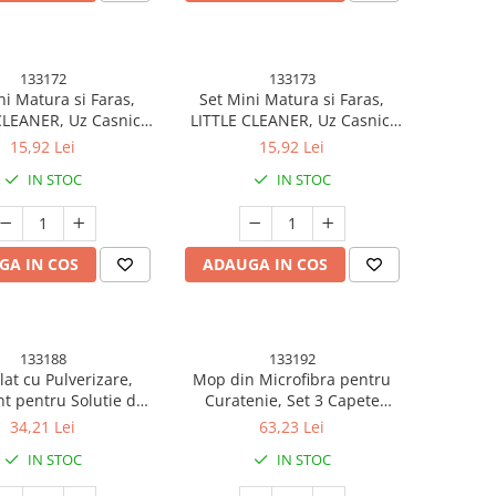
133172
133173
ni Matura si Faras,
Set Mini Matura si Faras,
CLEANER, Uz Casnic,
LITTLE CLEANER, Uz Casnic,
rou, Bucatarie, Casa,
pentru Birou, Bucatarie, Casa,
15,92 Lei
15,92 Lei
uras, 23 x 18 cm, Bej
Model Broscuta, 23 x 18 cm,
IN STOC
IN STOC
Verde
GA IN COS
ADAUGA IN COS
133188
133192
at cu Pulverizare,
Mop din Microfibra pentru
nt pentru Solutie de
Curatenie, Set 3 Capete
e, Geamuri, Interior
Detasabila Mop din
34,21 Lei
63,23 Lei
aner Scurt, Usor de
Microfibra, Pamatuf pentru
IN STOC
IN STOC
 Sistem de Stoarcere,
Praf, Mini Perie, Maner
5.5 x 12.5 cm, Negru
Extensibil, EVA, Impachetate