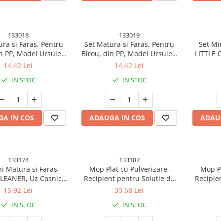
133018
133019
ra si Faras, Pentru
Set Matura si Faras, Pentru
Set Mi
n PP, Model Ursulet,
Birou, din PP, Model Ursulet,
LITTLE 
.5 x 18 cm, Gri
23.5 x 18 cm, Maro
pentru Bi
14,42 Lei
14,42 Lei
Model Iep
IN STOC
IN STOC
A IN COS
ADAUGA IN COS
ADAU
133174
133187
i Matura si Faras,
Mop Plat cu Pulverizare,
Mop Pl
CLEANER, Uz Casnic,
Recipient pentru Solutie de
Recipie
rou, Bucatarie, Casa,
Suprafete, Geamuri, Interior
Suprafet
15,92 Lei
30,58 Lei
rsulet, 23 x 18 cm,
Auto, Maner Scurt, Usor de
Auto, M
IN STOC
IN STOC
Maro
Utilizat, Sistem de Stoarcere,
Utilizat,
15.5 x 15.5 x 12.5 cm, Alb
15.5 x 1