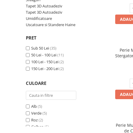
Pahare, Sticle si Cani
Tapet 3D Autoadeziv
Ustensile pentru Bucătărie
Tapet 3D Autoadeziv
Ustensile pentru Bucătărie
Umidificatoare
ADAUG
Veselă pentru Masă
Uscatoare si Standere Haine
Articole pentru Casa si Curatenie
PRET
Accesorii Ingrijire Casa
Sub 50 Lei
(35)
Cutii depozitare
Perie 
50 Lei - 100 Lei
(11)
Stergator
Diverse Casa
Accesibil
100 Lei - 150 Lei
(2)
Incalzire si climatizare
150 Lei - 200 Lei
(2)
Lumanari
Maturi, Perii, Mopuri si Galeti
CULOARE
Perne Voiaj, Paturi si Textile
ADAUG
Produse ingrijire incaltaminte
Radiatoare si Seminee electrice
Alb
(5)
Steaguri
Verde
(5)
Tapet 3D Autoadeziv
Roz
(2)
Perie Mu
Umidificatoare
Galben
(5)
de C