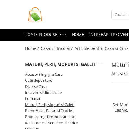
Toate Produsele
Casa si Bricolaj
TOATE PRODUSELE
HOME
ÎNTREBĂRI FRECVEN
Accesorii Birou si Consumabile
Articole pentru Animale
Home /
Casa si Bricolaj /
Articole pentru Casa si Cura
Articole pentru baie
Maturi,
MATURI, PERII, MOPURI SI GALETI
Articole pentru Bucatarie
Afiseaza:
Accesorii Bucătărie
Accesorii Ingrijire Casa
Cutii depozitare
Dozatoare Condimente
Diverse Casa
Forme cuburi de gheata
Incalzire si climatizare
Genti Termoizolante Mancare
Lumanari
Organizatoare si Depozitare
Maturi, Perii, Mopuri si Galeti
Set Mini
Bucatarie
Casnic,
Perne Voiaj, Paturi si Textile
Birou
Produse ingrijire incaltaminte
Organizatoare si Depozitare
19.5x1
Radiatoare si Seminee electrice
Bucatarie
Steaguri