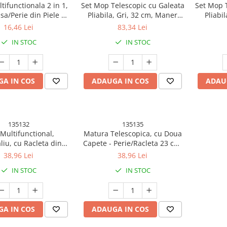
tifunctionala 2 in 1,
Set Mop Telescopic cu Galeata
Set Mop T
sa/Perie din Piele de
Pliabila, Gri, 32 cm, Maner
Pliabi
, cu Recipient Lichid,
Reglabil 140 cm, Sistem de
Maner
16,46 Lei
83,34 Lei
g, 20.1x 4.3 x 5 cm,
Stoarcere Usor si Eficient
Sistem d
IN STOC
IN STOC
Verde
A IN COS
ADAUGA IN COS
ADAU
135132
135135
Multifunctional,
Matura Telescopica, cu Doua
liu, cu Racleta din
Capete - Perie/Racleta 23 cm,
, Maner Telescopic,
Lungime 110 cm, din
38,96 Lei
38,96 Lei
 Eficienta a Tuturor
Plastic/Otel/Silicon, Gri
IN STOC
IN STOC
Suprafetelor
A IN COS
ADAUGA IN COS