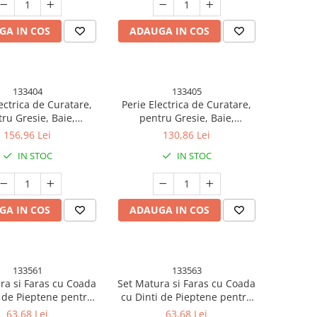
in Sac cu Fermoar, Gri
GA IN COS
ADAUGA IN COS
133404
133405
ectrica de Curatare,
Perie Electrica de Curatare,
ru Gresie, Baie,
pentru Gresie, Baie,
e, 25x20x9.5 cm, cu 9
Bucatarie, 25x20x9.5 cm, cu 6
156,96 Lei
130,86 Lei
, Maner Extensibil
Capete, Maner Extensibil
IN STOC
IN STOC
sabila84-127cm,
Detasabila84-127cm,
e USB-Type C, Rotire
Incarcare USB-Type C, Rotire
 Grade, 3000 mAh,
360 de Grade, 3000 mAh,
uloare: Verde
Culoare: Alb
GA IN COS
ADAUGA IN COS
133561
133563
ra si Faras cu Coada
Set Matura si Faras cu Coada
i de Pieptene pentru
cu Dinti de Pieptene pentru
re Matura, Rotativa
Curatare Matura, Rotativa
63,68 Lei
63,68 Lei