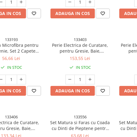
A IN COS
ADAUGA IN COS
ADAU
133193
133403
 Microfibra pentru
Perie Electrica de Curatare,
Perie El
nie, Set 2 Capete
pentru Gresie, Baie,
pent
asabila Mop din
Bucatarie, 25x20x9.5 cm, cu 9
Bucatari
56,66 Lei
153,55 Lei
bra, Pamatuf pentru
Capete, Maner Extensibil
Capete
IN STOC
IN STOC
ner Extensibil, EVA,
Detasabila84-127cm,
Deta
hetate in Sac cu
Incarcare USB-Type C, Rotire
Incarcar
Fermoar, Gri
360 de Grade, 3000 mAh,
360 de
Culoare: Alb
C
A IN COS
ADAUGA IN COS
ADAU
133406
133556
ectrica de Curatare,
Set Matura si Faras cu Coada
Set Matu
ru Gresie, Baie,
cu Dinti de Pieptene pentru
cu Dint
, 25x20x9.5 cm, cu 6
Curatare Matura, Rotativa
Curata
133,34 Lei
63,68 Lei