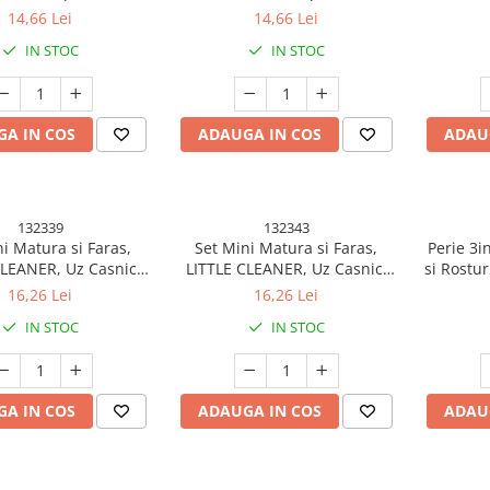
e, Vesela, Geamuri,
Bucatarie, Vesela, Geamuri,
Bucatar
14,66 Lei
14,66 Lei
sabila 9x15x2.5 cm,
Cap Detasabila 9x15x2.5 cm,
Cap Deta
IN STOC
IN STOC
Gri
Portocaliu
A IN COS
ADAUGA IN COS
ADAU
132339
132343
i Matura si Faras,
Set Mini Matura si Faras,
Perie 3i
CLEANER, Uz Casnic,
LITTLE CLEANER, Uz Casnic,
si Rostu
rou, Bucatarie, Casa,
pentru Birou, Bucatarie, Casa,
cm, Peri d
16,26 Lei
16,26 Lei
wi, 23 x 18 cm Maro-
Model Lamaie, 23 x 18 cm
Cleste 
IN STOC
IN STOC
Verde
Galben-Portocaliu
In
A IN COS
ADAUGA IN COS
ADAU