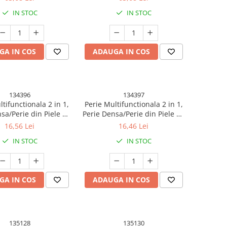
il, Detasabila Otel
pliabil, Detasabila Otel
IN STOC
IN STOC
l si Polipropilena, 99
inoxidabil si Polipropilena, 99
30 cm Albastru
x 30 cm Verde
GA IN COS
ADAUGA IN COS
134396
134397
tifunctionala 2 in 1,
Perie Multifunctionala 2 in 1,
sa/Perie din Piele de
Perie Densa/Perie din Piele de
, cu Recipient Lichid,
Caprioara, cu Recipient Lichid,
16,56 Lei
16,46 Lei
ng, 20.1x 4.3 x 5 cm,
Maner Lung, 20.1x 4.3 x 5 cm,
IN STOC
IN STOC
Gri
Portocaliu
GA IN COS
ADAUGA IN COS
135128
135130