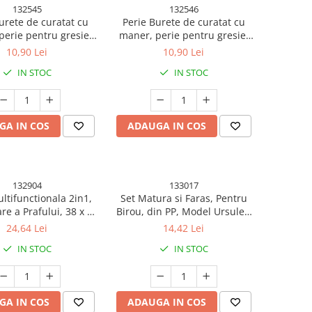
132545
132546
urete de curatat cu
Perie Burete de curatat cu
perie pentru gresie,
maner, perie pentru gresie,
 Bucatarie, Verde
baie, Bucatarie Gri
10,90 Lei
10,90 Lei
IN STOC
IN STOC
GA IN COS
ADAUGA IN COS
132904
133017
ltifunctionala 2in1,
Set Matura si Faras, Pentru
re a Prafului, 38 x 11
Birou, din PP, Model Ursulet,
rie si Burete, Crem
23.5 x 18 cm, Galben
24,64 Lei
14,42 Lei
IN STOC
IN STOC
GA IN COS
ADAUGA IN COS