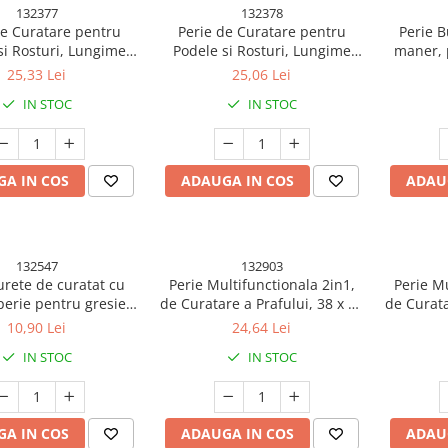
132377
132378
de Curatare pentru
Perie de Curatare pentru
Perie B
si Rosturi, Lungime
Podele si Rosturi, Lungime
maner, 
5 cm, Capat Pivotant
Maner 105 cm, Capat Pivotant
baie,
25,33 Lei
25,06 Lei
, Peri din PP, Otel si
180 Grade, Peri din PP, Otel si
IN STOC
IN STOC
Cleste pentru Scame si
Plastic, Cleste pentru Scame si
ar Inclus, Alb
Par Inclus, Albastru
A IN COS
ADAUGA IN COS
ADAU
132547
132903
urete de curatat cu
Perie Multifunctionala 2in1,
Perie Mu
erie pentru gresie,
de Curatare a Prafului, 38 x 11
de Curata
, Bucatarie Roz
cm, Perie si Burete, Verde
cm, Pe
10,90 Lei
24,64 Lei
IN STOC
IN STOC
A IN COS
ADAUGA IN COS
ADAU