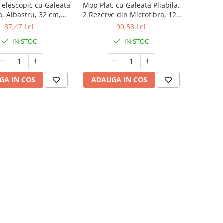
elescopic cu Galeata
Mop Plat, cu Galeata Pliabila,
la, Albastru, 32 cm,
2 Rezerve din Microfibra, 127
 Reglabil 140 cm,
cm Tija Telescopica, Utilizare
87,47 Lei
90,58 Lei
e Stoarcere Eficient
Umeda/Uscata, Recipient
IN STOC
IN STOC
Lichid, Gri
GA IN COS
ADAUGA IN COS