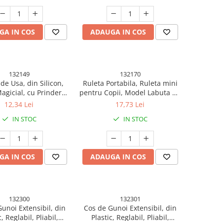
GA IN COS
ADAUGA IN COS
132149
132170
de Usa, din Silicon,
Ruleta Portabila, Ruleta mini
agicial, cu Prindere
pentru Copii, Model Labuta de
e, Anti-Coliziune, 4x
Pisica, cu Prindere, pentru
12,34 Lei
17,73 Lei
8.5 cm, Roz
Masurat Diametrul, 5.5 x 6.5
IN STOC
IN STOC
cm, Banda 1.5m, Roz
GA IN COS
ADAUGA IN COS
132300
132301
unoi Extensibil, din
Cos de Gunoi Extensibil, din
c, Reglabil, Pliabil,
Plastic, Reglabil, Pliabil,