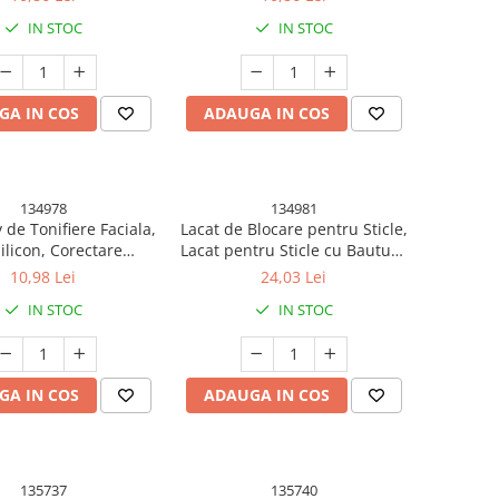
IN STOC
IN STOC
GA IN COS
ADAUGA IN COS
134978
134981
v de Tonifiere Faciala,
Lacat de Blocare pentru Sticle,
ilicon, Corectare
Lacat pentru Sticle cu Bauturi,
ula/Maxilar, Rosu
din Plastic PP durabil, Cu
10,98 Lei
24,03 Lei
Parola din 3 Cifre, 40 x 42 x 45
IN STOC
IN STOC
mm, Negru
GA IN COS
ADAUGA IN COS
135737
135740