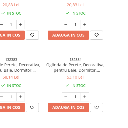
l, pentru Bucatarie,
Versatil, pentru Bucatarie,
20,83 Lei
20,83 Lei
Birou, Cos Universal,
Baie sau Birou, Cos Universal,
IN STOC
IN STOC
7 cm, Albastru Gri
21x25x17 cm, Alb Gri
GA IN COS
ADAUGA IN COS
132383
132384
e Perete, Decorativa,
Oglinda de Perete, Decorativa,
u Baie, Dormitor,
pentru Baie, Dormitor,
ie, Model Minimalist,
Sufragerie, Model Minimalist
58,14 Lei
53,10 Lei
metrica, 40.3x26 cm,
in Forma de Nor, 41x26 cm,
IN STOC
IN STOC
Roz
Alb
GA IN COS
ADAUGA IN COS