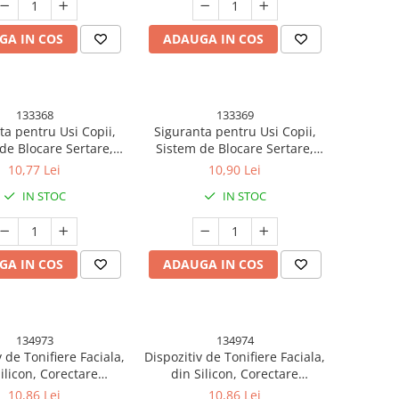
GA IN COS
ADAUGA IN COS
133368
133369
ta pentru Usi Copii,
Siguranta pentru Usi Copii,
de Blocare Sertare,
Sistem de Blocare Sertare,
Frigider, Adeziv, cu
Dulap, Frigider, Adeziv, cu
10,77 Lei
10,90 Lei
de Inchidere Dublu,
Sistem de Inchidere Dublu,
IN STOC
IN STOC
el Catelus, Roz
Model Maimutica, Albastru
GA IN COS
ADAUGA IN COS
134973
134974
v de Tonifiere Faciala,
Dispozitiv de Tonifiere Faciala,
ilicon, Corectare
din Silicon, Corectare
a/Maxilar, Albastru
Mandibula/Maxilar, Mov
10,86 Lei
10,86 Lei