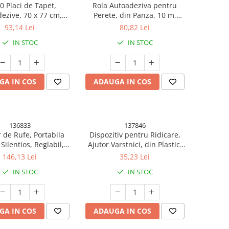
0 Placi de Tapet,
Rola Autoadeziva pentru
ezive, 70 x 77 cm,
Perete, din Panza, 10 m,
ta Acoperita 5.3 mp,
Rezistenta la Umezeala, 2.5
93,14 Lei
80,82 Lei
VC, Model Stelute
mm Grosime, Model Flori,
IN STOC
IN STOC
Albastre, Alb
Portocaliu
GA IN COS
ADAUGA IN COS
136833
137846
 de Rufe, Portabila
Dispozitiv pentru Ridicare,
 Silentios, Reglabil,
Ajutor Varstnici, din Plastic,
zator, 26.5 x 11 cm,
Maner Ergonomic, 200 kg,
146,13 Lei
35,23 Lei
Alb
Albastru
IN STOC
IN STOC
GA IN COS
ADAUGA IN COS