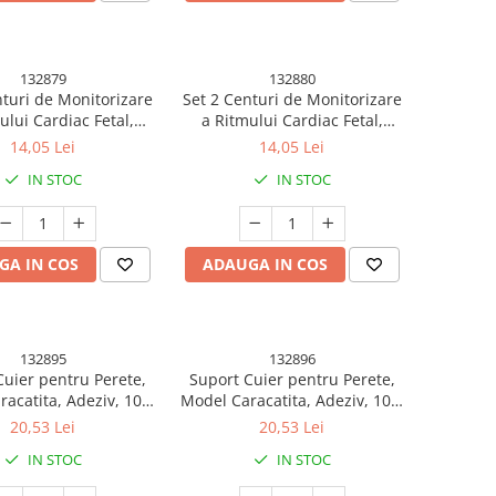
132879
132880
nturi de Monitorizare
Set 2 Centuri de Monitorizare
ului Cardiac Fetal,
a Ritmului Cardiac Fetal,
 Moale si Elastic, 6 x
Material Moale si Elastic, 6 x
14,05 Lei
14,05 Lei
cm, Albastru/Roz
130 cm, Albastru
IN STOC
IN STOC
GA IN COS
ADAUGA IN COS
132895
132896
Cuier pentru Perete,
Suport Cuier pentru Perete,
acatita, Adeziv, 10 x
Model Caracatita, Adeziv, 10 x
cm, 6 Brate, Crem
8.5 cm, 6 Brate, Alb
20,53 Lei
20,53 Lei
IN STOC
IN STOC