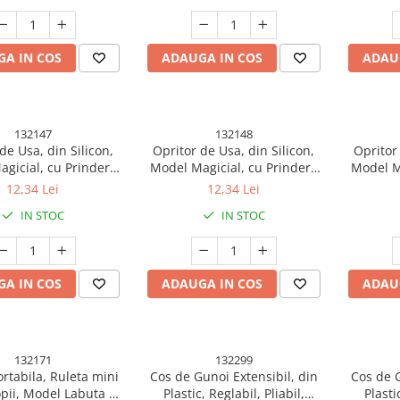
Negru
A IN COS
ADAUGA IN COS
ADAU
132147
132148
de Usa, din Silicon,
Opritor de Usa, din Silicon,
Opritor 
gicial, cu Prindere
Model Magicial, cu Prindere
Model M
e, Anti-Coliziune, 4x
de Perete, Anti-Coliziune, 4x
de Peret
12,34 Lei
12,34 Lei
.5 cm, Galben
8.5 cm, Verde
IN STOC
IN STOC
A IN COS
ADAUGA IN COS
ADAU
132171
132299
ortabila, Ruleta mini
Cos de Gunoi Extensibil, din
Cos de G
pii, Model Labuta de
Plastic, Reglabil, Pliabil,
Plasti