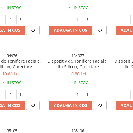
de Inchidere Dublu,
Sistem de Inchidere Dublu,
IN STOC
IN STOC
 Maimutica, Roz
Model Maimutica, Alb
A IN COS
ADAUGA IN COS
ADAU
134976
134977
 de Tonifiere Faciala,
Dispozitiv de Tonifiere Faciala,
Dispoziti
ilicon, Corectare
din Silicon, Corectare
din S
bula/Maxilar, Roz
Mandibula/Maxilar, Gri
Mandib
10,86 Lei
10,86 Lei
IN STOC
IN STOC
A IN COS
ADAUGA IN COS
ADAU
135105
135106