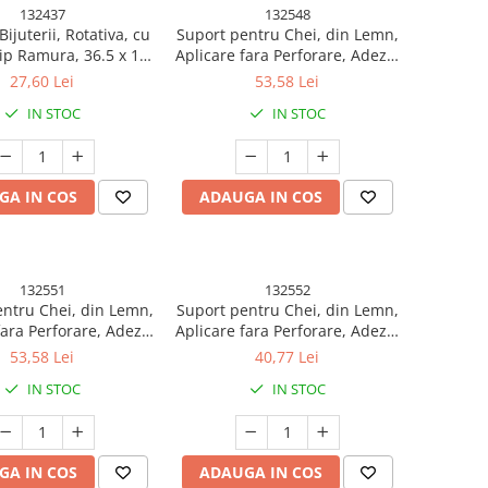
132437
132548
Bijuterii, Rotativa, cu
Suport pentru Chei, din Lemn,
ip Ramura, 36.5 x 14
Aplicare fara Perforare, Adeziv
n ABS+PP, Albastru
Inclus, 5 Carlige Negre, Model
27,60 Lei
53,58 Lei
Casuta, Greutate Suportata 5
IN STOC
IN STOC
kg, 13.5 x 23 cm, Maro
GA IN COS
ADAUGA IN COS
132551
132552
ntru Chei, din Lemn,
Suport pentru Chei, din Lemn,
fara Perforare, Adeziv
Aplicare fara Perforare, Adeziv
5 Carlige Albe, Model
Inclus, 6 Carlige Albe, Model
53,58 Lei
40,77 Lei
Greutate Suportata 5
Casuta, Greutate Suportata 5
IN STOC
IN STOC
3.5 x 22 cm, Maro
kg, 14.5 x 2 x 22.5 cm, Maro
GA IN COS
ADAUGA IN COS