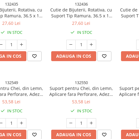
132435
132436
ijuterii, Rotativa, cu
Cutie de Bijuterii, Rotativa, cu
Cutie de 
ip Ramura, 36.5 x 14
Suport Tip Ramura, 36.5 x 14
Suport T
din ABS+PP, Alb
cm, din ABS+PP, Roz
cm, di
27,60 Lei
27,60 Lei
IN STOC
IN STOC
A IN COS
ADAUGA IN COS
ADAU
132549
132550
ntru Chei, din Lemn,
Suport pentru Chei, din Lemn,
Suport pe
fara Perforare, Adeziv
Aplicare fara Perforare, Adeziv
Aplicare 
5 Carlige Albe, Model
Inclus, 5 Carlige Negre, Model
Inclus, 
53,58 Lei
53,58 Lei
Greutate Suportata 5
Iepure, Greutate Suportata 5
Iepure, 
IN STOC
IN STOC
3.5 x 23 cm, Maro
kg, 13.5 x 22 cm, Maro
kg, 1
A IN COS
ADAUGA IN COS
ADAU