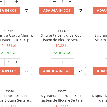
A IN COS
ADAUGA IN COS
ADAU
132971
133367
entru Usa cu Alarma,
Siguranta pentru Usi Copii,
Siguran
 Baterii, cu 3 Trepte
Sistem de Blocare Sertare,
Sistem 
 Sensibilitate,
Dulap, Frigider, Adeziv, cu
Dulap, 
24,53 Lei
10,82 Lei
ecare, Buton ON-OFF,
Sistem de Inchidere Dublu,
Sistem 
IN STOC
IN STOC
.5x4 cm, Negru
Model Catelus, Albastru
Mod
A IN COS
ADAUGA IN COS
ADAU
133370
133371
a pentru Usi Copii,
Siguranta pentru Usi Copii,
Dispoziti
de Blocare Sertare,
Sistem de Blocare Sertare,
din S
Frigider, Adeziv, cu
Dulap, Frigider, Adeziv, cu
Mandibul
10,90 Lei
10,77 Lei