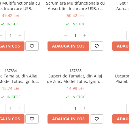
 Multifunctionala cu
Scrumiera Multifunctionala cu
Set 1
e, Incarcare USB, cu
Absorbtie, Incarcare USB, cu
Autoad
or de Aer, Scrumiera
Purificator de Aer, Scrumiera
Suprafa
49,42 Lei
50,42 Lei
tie Fum, 14,5 x 14 x
cu Absorbtie Fum, 14,5 x 14 x
din P
IN STOC
IN STOC
7,5 cm, Gri
7,5 cm, Verde
A IN COS
ADAUGA IN COS
ADAU
137834
137835
e Tamaiat, din Aliaj
Suport de Tamaiat, din Aliaj
Uscator
Model Lotus, Ignifug,
de Zinc, Model Lotus, Ignifug,
Pliabil,
4.8 x 4.7 cm, Bronz
9.7 x 4.8 x 4.7 cm, Cupru
Tempori
15,74 Lei
14,99 Lei
IN STOC
IN STOC
A IN COS
ADAUGA IN COS
ADAU