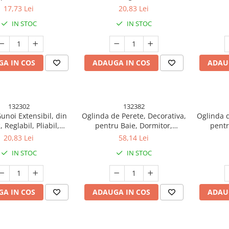
 cu Prindere, pentru
Versatil, pentru Bucatarie,
Versati
17,73 Lei
20,83 Lei
Diametrul, 5.5 x 6.5
Baie sau Birou, Cos Universal,
Baie sau 
IN STOC
IN STOC
anda 1.5m, Verde
21x25x17 cm, Albastru Galben
21x25x1
A IN COS
ADAUGA IN COS
ADAU
132302
132382
unoi Extensibil, din
Oglinda de Perete, Decorativa,
Oglinda d
, Reglabil, Pliabil,
pentru Baie, Dormitor,
pentr
l, pentru Bucatarie,
Sufragerie, Model Minimalist,
Sufrager
20,83 Lei
58,14 Lei
Birou, Cos Universal,
Forma Asimetrica, 40.3x26 cm,
Forma Asi
IN STOC
IN STOC
5x17 cm, Roz Alb
Alb
A IN COS
ADAUGA IN COS
ADAU