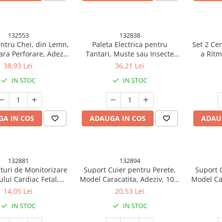
132553
132838
ntru Chei, din Lemn,
Paleta Electrica pentru
Set 2 Ce
fara Perforare, Adeziv
Tantari, Muste sau Insecte
a Ritm
 Carlige Negre, Model
LED, Plastic, Casa si Gradina,
Material
38,93 Lei
36,21 Lei
Greutate Suportata 5
Anti-insecte, Alb-Roz
130 
IN STOC
IN STOC
 x 2 x 22.5 cm, Maro
A IN COS
ADAUGA IN COS
ADAU
132881
132894
turi de Monitorizare
Suport Cuier pentru Perete,
Suport 
ului Cardiac Fetal,
Model Caracatita, Adeziv, 10 x
Model Car
Moale si Elastic, 6 x
8.5 cm, 6 Brate, Gri
8.5 
14,05 Lei
20,53 Lei
130 cm, Roz
IN STOC
IN STOC