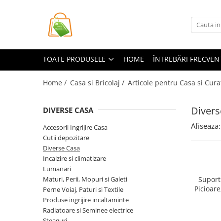
Toate Produsele
Casa si Bricolaj
TOATE PRODUSELE
HOME
ÎNTREBĂRI FRECVEN
Accesorii Birou si Consumabile
Articole pentru Animale
Home /
Casa si Bricolaj /
Articole pentru Casa si Cura
Articole pentru baie
Divers
DIVERSE CASA
Articole pentru Bucatarie
Afiseaza:
Accesorii Bucătărie
Accesorii Ingrijire Casa
Cutii depozitare
Dozatoare Condimente
Diverse Casa
Forme cuburi de gheata
Incalzire si climatizare
Genti Termoizolante Mancare
Lumanari
Organizatoare si Depozitare
Maturi, Perii, Mopuri si Galeti
Suport
Bucatarie
Picioare
Perne Voiaj, Paturi si Textile
Masaj p
Produse ingrijire incaltaminte
Organizatoare si Depozitare
Birou, U
Radiatoare si Seminee electrice
Bucatarie
Detasabil
Steaguri