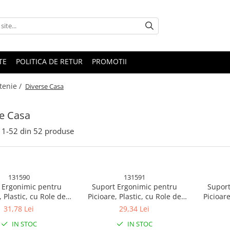
TE
POLITICA DE RETUR
PROMOTII
tenie /
Diverse Casa
e Casa
1-
52
din
52
produse
131590
131591
 Ergonimic pentru
Suport Ergonimic pentru
Suport
, Plastic, cu Role de
Picioare, Plastic, cu Role de
Picioare
entru Talpi, pentru
Masaj pentru Talpi, pentru
Masaj p
31,78 Lei
29,34 Lei
sor de Transportat,
Birou, Usor de Transportat,
Birou, 
IN STOC
IN STOC
a 33.5x24x12 cm, Gri
Detasabil, 33.5x24x12 cm,
Detasabil