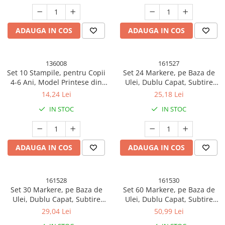
Alb/Negru
ADAUGA IN COS
ADAUGA IN COS
136008
161527
Set 10 Stampile, pentru Copii
Set 24 Markere, pe Baza de
4-6 Ani, Model Printese din
Ulei, Dublu Capat, Subtire
Desene, 20 x 5 x 2 cm,
1mm si Gros 6 mm, Geanta
14,24 Lei
25,18 Lei
Multicolor
Depozitare, 15 cm, Multicolor
IN STOC
IN STOC
ADAUGA IN COS
ADAUGA IN COS
161528
161530
Set 30 Markere, pe Baza de
Set 60 Markere, pe Baza de
Ulei, Dublu Capat, Subtire
Ulei, Dublu Capat, Subtire
1mm si Gros 6 mm, Geanta
1mm si Gros 6 mm, Geanta
29,04 Lei
50,99 Lei
Depozitare, 15 cm, Multicolor
Depozitare, 15 cm, Multicolor