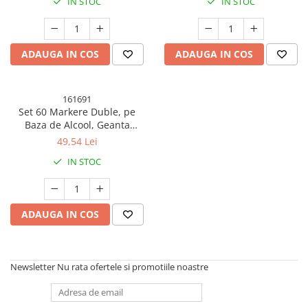
IN STOC
IN STOC
ADAUGA IN COS
ADAUGA IN COS
161691
Set 60 Markere Duble, pe
Baza de Alcool, Geanta
Impermeabila Inclusa, Culori
49,54 Lei
Numerotate, Multicolor
IN STOC
ADAUGA IN COS
Newsletter
Nu rata ofertele si promotiile noastre