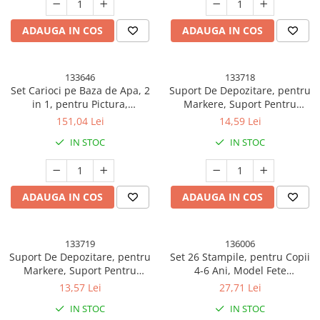
Articole pentru Iluminat
ADAUGA IN COS
ADAUGA IN COS
Corpuri de iluminat
Lampi de veghe
Articole si, Echipamente pentru
133646
133718
Set Carioci pe Baza de Apa, 2
Suport De Depozitare, pentru
Transport şi Ridicat
in 1, pentru Pictura,
Markere, Suport Pentru
Pelerine, Umbrele si Accesorii
Caligrafie, 120 Culori, Penar
Stilouri, Cutie De Depozitare
151,04 Lei
14,59 Lei
Negru, Corp Carioca Alb, 27.5
pentru Birou, Multi-
Videoproiectoare
IN STOC
IN STOC
x 19.5 x 8 cm, Multicolor
Functionala, 60 Spatii,
Alb/Negru
ADAUGA IN COS
ADAUGA IN COS
133719
136006
Suport De Depozitare, pentru
Set 26 Stampile, pentru Copii
Markere, Suport Pentru
4-6 Ani, Model Fete
Stilouri, Cutie De Depozitare
Zambitoare Emoji, 20 x 10 x 2
13,57 Lei
27,71 Lei
pentru Birou, Multi-
cm, Multicolor
IN STOC
IN STOC
Functionala, 80 Spatii,