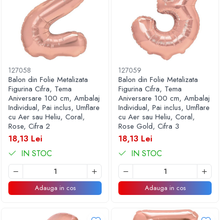
Articole pentru Iluminat
Corpuri de iluminat
Lampi de veghe
Articole si, Echipamente pentru
Transport şi Ridicat
127058
127059
Pelerine, Umbrele si Accesorii
Balon din Folie Metalizata
Balon din Folie Metalizata
Videoproiectoare
Figurina Cifra, Tema
Figurina Cifra, Tema
Aniversare 100 cm, Ambalaj
Aniversare 100 cm, Ambalaj
Individual, Pai inclus, Umflare
Individual, Pai inclus, Umflare
cu Aer sau Heliu, Coral,
cu Aer sau Heliu, Coral,
Rose, Cifra 2
Rose Gold, Cifra 3
18,13 Lei
18,13 Lei
IN STOC
IN STOC
Adauga in cos
Adauga in cos