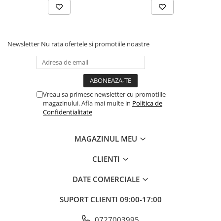
umflare ușoara, astfel încât sa poți pregati rapid spațiul pentru
petrecere.
Instrucțiuni de utilizare:
Newsletter
Nu rata ofertele si promotiile noastre
Balonul se livreaza neumflat.
Setul contine un pai transparent pentru umflare balonului
Poate fi umflat cu aer sau heliu.
Vreau sa primesc newsletter cu promotiile
magazinului. Afla mai multe in
Politica de
Confidentialitate
Pentru a prelungi durata de viața a balonului, evita expunerea
directa la soare, aer condiționat, ger sau alte condiții extreme.
MAGAZINUL MEU
Alege baloanele pentru a transforma orice eveniment într-o
CLIENTI
experiența speciala, plina de culoare și eleganța!
DATE COMERCIALE
SUPORT CLIENTI
09:00-17:00
0727003995