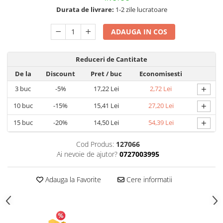
Durata de livrare:
1-2 zile lucratoare
Articole pentru Gradina si Bricolaj
Articole pentru Iluminat
ADAUGA IN COS
Corpuri de iluminat
Lampi de veghe
Reduceri de Cantitate
Articole si, Echipamente pentru
De la
Discount
Pret
/ buc
Economisesti
Transport şi Ridicat
+
3
buc
-5%
17,22 Lei
2,72 Lei
Pelerine, Umbrele si Accesorii
+
10
buc
-15%
15,41 Lei
27,20 Lei
Videoproiectoare
+
15
buc
-20%
14,50 Lei
54,39 Lei
Cod Produs:
127066
Ai nevoie de ajutor?
0727003995
Adauga la Favorite
Cere informatii