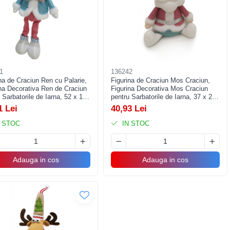
1
136242
na de Craciun Ren cu Palarie,
Figurina de Craciun Mos Craciun,
ina Decorativa Ren de Craciun
Figurina Decorativa Mos Craciun
 Sarbatorile de Iarna, 52 x 17
pentru Sarbatorile de Iarna, 37 x 20
, Multicolor
x 12 cm, Multicolor
1 Lei
40,93 Lei
 STOC
IN STOC
Adauga in cos
Adauga in cos