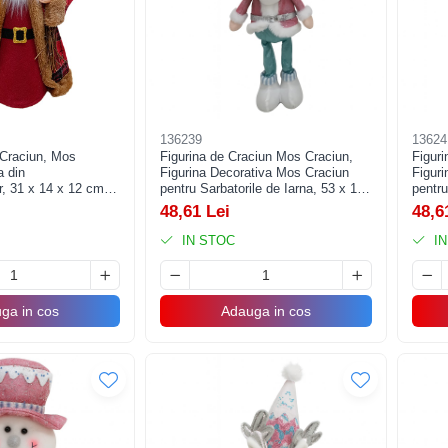
136239
13624
 Craciun, Mos
Figurina de Craciun Mos Craciun,
Figuri
a din
Figurina Decorativa Mos Craciun
Figur
r, 31 x 14 x 12 cm,
pentru Sarbatorile de Iarna, 53 x 17
pentru
nete, Rosu
x 8 cm, Alb Roz
x 8 cm
48,61 Lei
48,6
IN STOC
IN
ga in cos
Adauga in cos