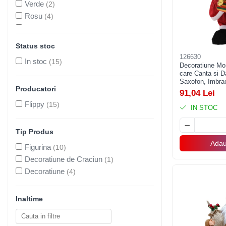
Uscatoare si Standere Haine
Verde
(2)
Articole pentru Gradina si Bricolaj
Rosu
(4)
Maro deschis
(1)
Articole pentru Iluminat
Alb Rosu
(1)
Status stoc
Corpuri de iluminat
Rosu Verde
(1)
126630
Lampi de veghe
In stoc
(15)
Decoratiune Mo
Articole si, Echipamente pentru
care Canta si 
Saxofon, Imbrac
Transport şi Ridicat
Producatori
Inaltime, Rosu
91,04 Lei
Pelerine, Umbrele si Accesorii
Flippy
(15)
IN STOC
Videoproiectoare
Accesorii Auto
Tip Produs
Accesorii Auto
Adau
Figurina
(10)
Kit-uri Siguranţă Auto
Decoratiune de Craciun
(1)
Decoratiune
(4)
Suporti auto
Accesorii biciclete
Inaltime
Ochelari de Protecţie
Articole de plaja