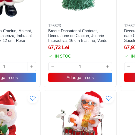
126623
12662
s Craciun, Animat,
Bradut Dansator si Cantaret,
Decor
Danseaza, Imbracat
Decoratiune de Craciun, Jucarie
care 
 x 12 cm, Rosu
Interactiva, 16 cm Inaltime, Verde
Sacule
28x21
67,73 Lei
67,9
IN STOC
IN
ga in cos
Adauga in cos