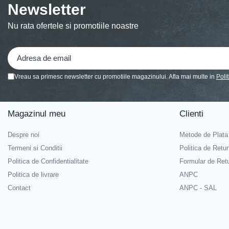
Newsletter
Banda adeziva
Nu rata ofertele si promotiile noastre
Confetti
Costume si Deghizare
Fete Masa si Perdele Franjurate
Lumanari si Toppere
Vreau sa primesc newsletter cu promotiile magazinului. Afla mai multe in
Poli
Pompe Baloane
Seturi si Arcade Baloane
Magazinul meu
Clienti
Tematica Nunta
Despre noi
Metode de Plata
Craciun
Termeni si Conditii
Politica de Retur
Articole Craciun Bucatarie
Politica de Confidentialitate
Formular de Ret
Brazi Craciun
Politica de livrare
ANPC
Costume Craciun
Contact
ANPC - SAL
Covorase Brad
Decoratiune Muzicala Craciun