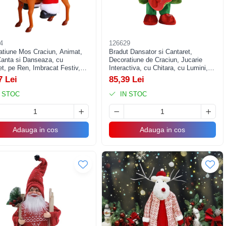
4
126629
atiune Mos Craciun, Animat,
Bradut Dansator si Cantaret,
Canta si Danseaza, cu
Decoratiune de Craciun, Jucarie
t, pe Ren, Imbracat Festiv,
Interactiva, cu Chitara, cu Lumini,
x10 cm, Rosu
25 cm Inaltime, Verde
7 Lei
85,39 Lei
 STOC
IN STOC
Adauga in cos
Adauga in cos