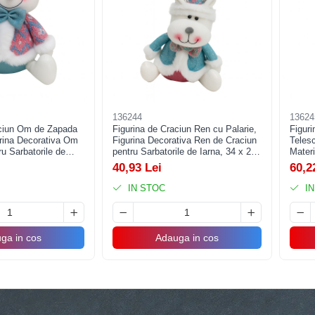
136244
13624
aciun Om de Zapada
Figurina de Craciun Ren cu Palarie,
Figuri
urina Decorativa Om
Figurina Decorativa Ren de Craciun
Telesc
u Sarbatorile de
pentru Sarbatorile de Iarna, 34 x 20
Materi
 12 cm, Multicolor
x 12 cm, Multicolor
Dimen
40,93 Lei
60,2
IN STOC
IN
ga in cos
Adauga in cos