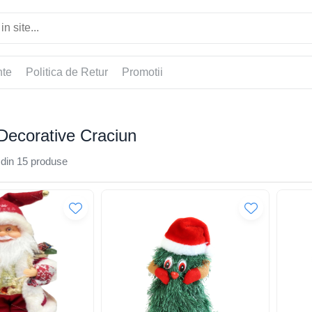
nte
Politica de Retur
Promotii
 Decorative Craciun
din
15
produse