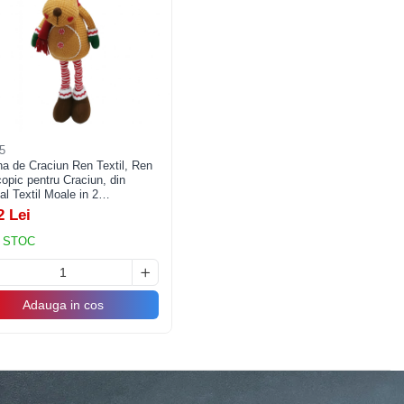
5
na de Craciun Ren Textil, Ren
opic pentru Craciun, din
al Textil Moale in 2
siuni, Maro deschis
2 Lei
 STOC
Adauga in cos