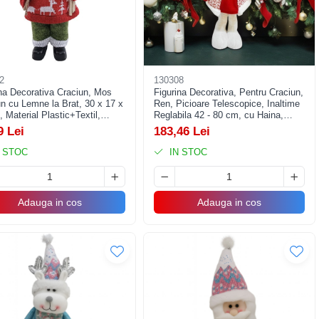
2
130308
ina Decorativa Craciun, Mos
Figurina Decorativa, Pentru Craciun,
n cu Lemne la Brat, 30 x 17 x
Ren, Picioare Telescopice, Inaltime
 Material Plastic+Textil,
Reglabila 42 - 80 cm, cu Haina,
or/Exterior, Rosu/Verde
Alb/Rosu
9 Lei
183,46 Lei
 STOC
IN STOC
Adauga in cos
Adauga in cos