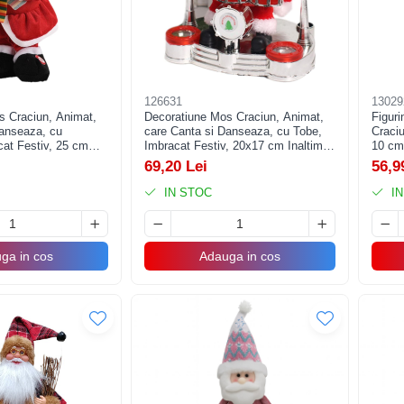
126631
13029
s Craciun, Animat,
Decoratiune Mos Craciun, Animat,
Figur
Danseaza, cu
care Canta si Danseaza, cu Tobe,
Craciu
at Festiv, 25 cm
Imbracat Festiv, 20x17 cm Inaltime,
10 cm,
Rosu
Interi
69,20 Lei
56,9
IN STOC
IN
ga in cos
Adauga in cos