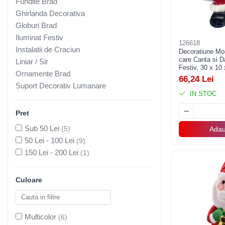
Fundite Brad
Pahare, Sticle si Cani
Ghirlanda Decorativa
Ustensile pentru Bucătărie
Globuri Brad
Ustensile pentru Bucătărie
Iluminat Festiv
Veselă pentru Masă
126618
Instalatii de Craciun
Decoratiune Mo
Articole pentru Casa si Curatenie
care Canta si 
Liniar / Sir
Festiv, 30 x 10
Accesorii Ingrijire Casa
Ornamente Brad
66,24 Lei
Cutii depozitare
Suport Decorativ Lumanare
IN STOC
Diverse Casa
Incalzire si climatizare
Pret
Lumanari
Sub 50 Lei
(5)
Adau
Maturi, Perii, Mopuri si Galeti
50 Lei - 100 Lei
(9)
Perne Voiaj, Paturi si Textile
150 Lei - 200 Lei
(1)
Produse ingrijire incaltaminte
Radiatoare si Seminee electrice
Culoare
Steaguri
Tapet 3D Autoadeziv
Umidificatoare
Multicolor
(6)