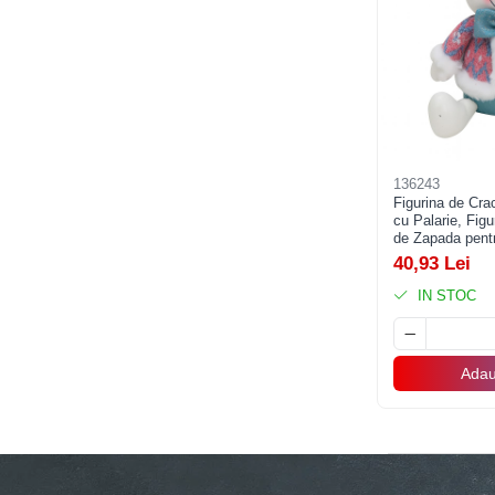
Accesorii Baloane
Accesorii Petrecere
Articole Petrecere
Articole Servire Masa
Baloane Folie
136243
Baloane Coronita
Figurina de Cr
Baloane cu Suport
cu Palarie, Fig
de Zapada pentr
Baloane Tip Bratara
Iarna, 26 x 20 x
40,93 Lei
Cifre
IN STOC
Figurine si Baloane 3D
Litere
Seturi Baloane Folie
Adau
Tematica Fata/Baiat
Baloane Latex
Baloane si Accesorii Absolvire
Baloane si Accesorii Halloween