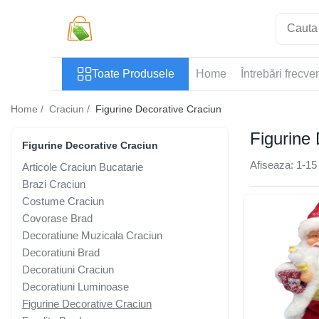
Toate Produsele
Toate Produsele
Home
Întrebări frecve
Casa si Bricolaj
Accesorii Birou si Consumabile
Home /
Craciun /
Figurine Decorative Craciun
Articole pentru Animale
Figurine
Articole pentru baie
Figurine Decorative Craciun
Articole pentru Bucatarie
Afiseaza:
1-
15
Articole Craciun Bucatarie
Accesorii Bucătărie
Brazi Craciun
Costume Craciun
Dozatoare Condimente
Covorase Brad
Forme cuburi de gheata
Decoratiune Muzicala Craciun
Genti Termoizolante Mancare
Decoratiuni Brad
Organizatoare si Depozitare
Decoratiuni Craciun
Bucatarie
Decoratiuni Luminoase
Organizatoare si Depozitare
Figurine Decorative Craciun
Bucatarie