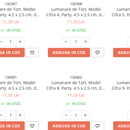
130397
130398
re de Tort, Model
Lumanare de Tort, Model
Lumana
arty, 4.5 x 2.5 cm, din
Cifra 4, Party, 4.5 x 2.5 cm, din
Cifra 5, P
rafina, Auriu
Parafina, Auriu
P
11,33 Lei
11,33 Lei
IN STOC
IN STOC
A IN COS
ADAUGA IN COS
ADAU
130401
130402
re de Tort, Model
Lumanare de Tort, Model
Lumana
arty, 4.5 x 2.5 cm, din
Cifra 8, Party, 4.5 x 2.5 cm, din
Cifra 9, P
rafina, Auriu
Parafina, Auriu
P
11,33 Lei
11,33 Lei
IN STOC
IN STOC
A IN COS
ADAUGA IN COS
ADAU