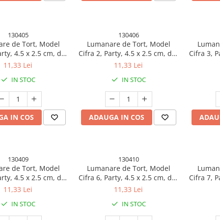
130405
130406
re de Tort, Model
Lumanare de Tort, Model
Lumana
arty, 4.5 x 2.5 cm, din
Cifra 2, Party, 4.5 x 2.5 cm, din
Cifra 3, P
afina, Argintiu
Parafina, Argintiu
Par
11,33 Lei
11,33 Lei
IN STOC
IN STOC
A IN COS
ADAUGA IN COS
ADAU
130409
130410
re de Tort, Model
Lumanare de Tort, Model
Lumana
arty, 4.5 x 2.5 cm, din
Cifra 6, Party, 4.5 x 2.5 cm, din
Cifra 7, P
afina, Argintiu
Parafina, Argintiu
Par
11,33 Lei
11,33 Lei
IN STOC
IN STOC