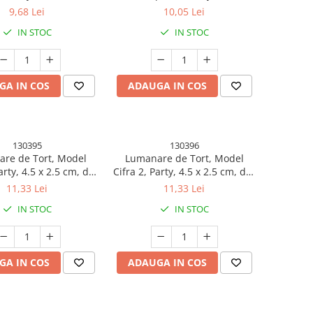
Maro
din Parafina, Multicolor
9,68 Lei
10,05 Lei
IN STOC
IN STOC
GA IN COS
ADAUGA IN COS
130395
130396
re de Tort, Model
Lumanare de Tort, Model
arty, 4.5 x 2.5 cm, din
Cifra 2, Party, 4.5 x 2.5 cm, din
arafina, Auriu
Parafina, Auriu
11,33 Lei
11,33 Lei
IN STOC
IN STOC
GA IN COS
ADAUGA IN COS