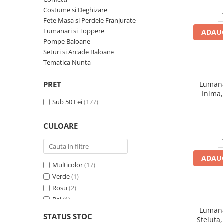
Pahare, Sticle si Cani
Costume si Deghizare
Ustensile pentru Bucătărie
Fete Masa si Perdele Franjurate
Ustensile pentru Bucătărie
Lumanari si Toppere
ADAUG
Veselă pentru Masă
Pompe Baloane
Seturi si Arcade Baloane
Articole pentru Casa si Curatenie
Tematica Nunta
Accesorii Ingrijire Casa
Cutii depozitare
PRET
Lumana
Inima,
Diverse Casa
Sub 50 Lei
(177)
Incalzire si climatizare
Lumanari
CULOARE
Maturi, Perii, Mopuri si Galeti
Perne Voiaj, Paturi si Textile
ADAUG
Produse ingrijire incaltaminte
Multicolor
(17)
Radiatoare si Seminee electrice
Verde
(1)
Steaguri
Rosu
(2)
Tapet 3D Autoadeziv
Bej
(1)
Lumana
Roz
(16)
Umidificatoare
STATUS STOC
Steluta,
Mov
(12)