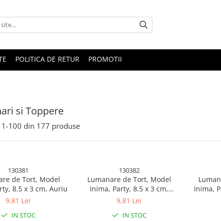
TE
POLITICA DE RETUR
PROMOTII
ri si Toppere
1-
100
din
177
produse
130381
130382
re de Tort, Model
Lumanare de Tort, Model
Lumana
rty, 8.5 x 3 cm, Auriu
Inima, Party, 8.5 x 3 cm,
Inima, P
Argintiu
9,81 Lei
9,81 Lei
IN STOC
IN STOC