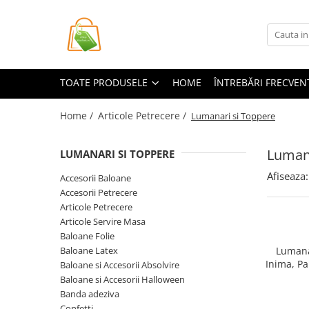
Toate Produsele
Casa si Bricolaj
TOATE PRODUSELE
HOME
ÎNTREBĂRI FRECVEN
Accesorii Birou si Consumabile
Articole pentru Animale
Home /
Articole Petrecere /
Lumanari si Toppere
Articole pentru baie
Lumana
LUMANARI SI TOPPERE
Articole pentru Bucatarie
Afiseaza:
Accesorii Bucătărie
Accesorii Baloane
Accesorii Petrecere
Dozatoare Condimente
Articole Petrecere
Forme cuburi de gheata
Articole Servire Masa
Genti Termoizolante Mancare
Baloane Folie
Organizatoare si Depozitare
Baloane Latex
Lumana
Bucatarie
Inima, Pa
Baloane si Accesorii Absolvire
Baloane si Accesorii Halloween
Organizatoare si Depozitare
Banda adeziva
Bucatarie
Confetti