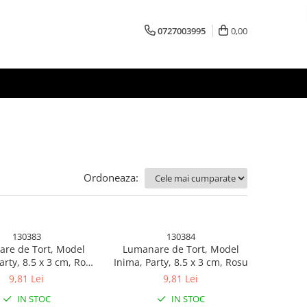
0727003995
0,00
Ordoneaza:
130383
130384
re de Tort, Model
Lumanare de Tort, Model
arty, 8.5 x 3 cm, Roz
Inima, Party, 8.5 x 3 cm, Rosu
Gold
9,81 Lei
9,81 Lei
IN STOC
IN STOC