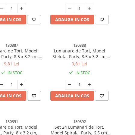
GA IN COS
ADAUGA IN COS
130387
130388
re de Tort, Model
Lumanare de Tort, Model
 Party, 8.5 x 3.2 cm,
Steluta, Party, 8.5 x 3.2 cm,
Argintiu
Roz Auriu
9,81 Lei
9,81 Lei
IN STOC
IN STOC
GA IN COS
ADAUGA IN COS
130391
130392
re de Tort, Model
Set 24 Lumanari de Tort,
, Party, 8 x 3.2 cm,
Model Spirala, Party, 6.5 cm,