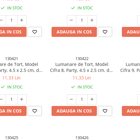
IN STOC
IN STOC
A IN COS
ADAUGA IN COS
ADAU
130421
130422
re de Tort, Model
Lumanare de Tort, Model
Lumana
arty, 4.5 x 2.5 cm, din
Cifra 8, Party, 4.5 x 2.5 cm, din
Cifra 9, P
fina, Rose Gold
Parafina, Rose Gold
Par
11,33 Lei
11,33 Lei
IN STOC
IN STOC
A IN COS
ADAUGA IN COS
ADAU
130425
130426