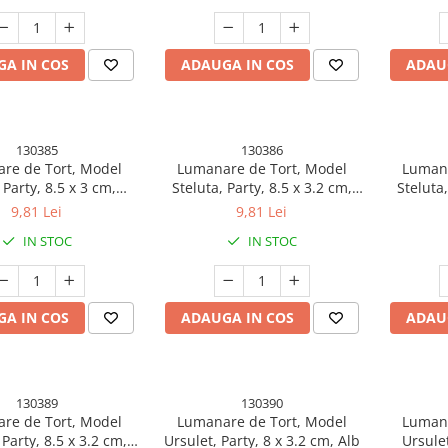
A IN COS
ADAUGA IN COS
ADAU
130385
130386
re de Tort, Model
Lumanare de Tort, Model
Lumana
 Party, 8.5 x 3 cm,
Steluta, Party, 8.5 x 3.2 cm,
Steluta,
Albastru
Auriu
9,81 Lei
9,81 Lei
IN STOC
IN STOC
A IN COS
ADAUGA IN COS
ADAU
130389
130390
re de Tort, Model
Lumanare de Tort, Model
Lumana
 Party, 8.5 x 3.2 cm,
Ursulet, Party, 8 x 3.2 cm, Alb
Ursulet