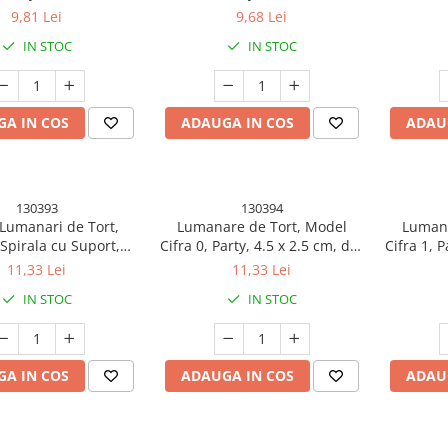
Albastru
9,81 Lei
9,68 Lei
IN STOC
IN STOC
A IN COS
ADAUGA IN COS
ADAU
130393
130394
 Lumanari de Tort,
Lumanare de Tort, Model
Lumana
Spirala cu Suport,
Cifra 0, Party, 4.5 x 2.5 cm, din
Cifra 1, P
.5 cm, din Parafina,
Parafina, Auriu
P
11,33 Lei
11,33 Lei
Multicolor
IN STOC
IN STOC
A IN COS
ADAUGA IN COS
ADAU