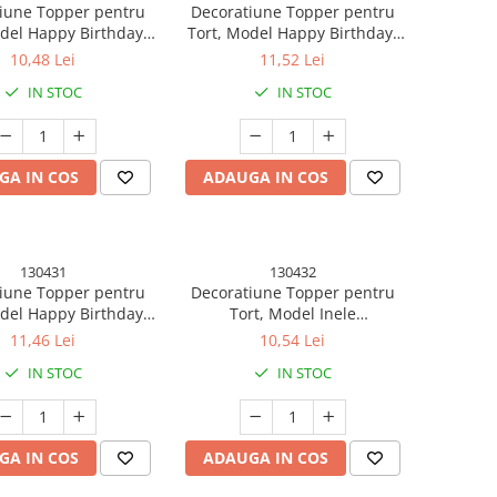
iune Topper pentru
Decoratiune Topper pentru
del Happy Birthday,
Tort, Model Happy Birthday,
 Aniversare, 10 cm,
Tematica Aniversare, 10 cm,
10,48 Lei
11,52 Lei
Argintiu
Roz
IN STOC
IN STOC
GA IN COS
ADAUGA IN COS
130431
130432
iune Topper pentru
Decoratiune Topper pentru
del Happy Birthday,
Tort, Model Inele
Aniversare, Arginitu,
Mr&amp;Mrs, Tematica
11,46 Lei
10,54 Lei
10 cm
Nunta, 10 cm, Auriu
IN STOC
IN STOC
GA IN COS
ADAUGA IN COS