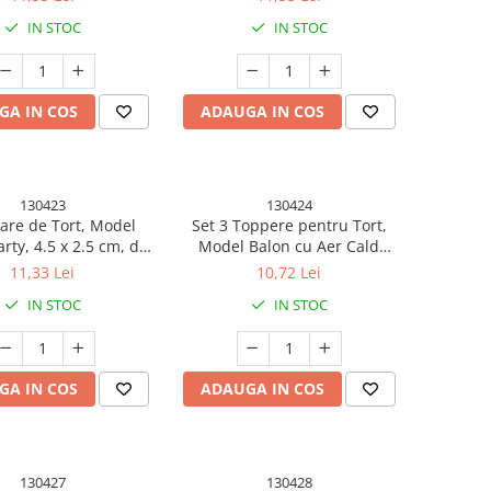
IN STOC
IN STOC
GA IN COS
ADAUGA IN COS
130423
130424
re de Tort, Model
Set 3 Toppere pentru Tort,
arty, 4.5 x 2.5 cm, din
Model Balon cu Aer Cald
afina, Rose Gold
Happy Birthday, Tematica
11,33 Lei
10,72 Lei
Aniversare, Roz
IN STOC
IN STOC
GA IN COS
ADAUGA IN COS
130427
130428