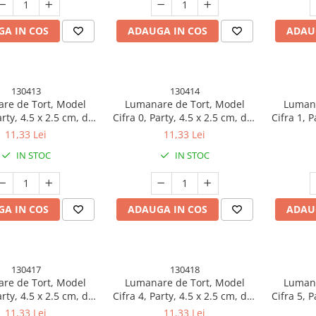
A IN COS
ADAUGA IN COS
ADAU
130413
130414
re de Tort, Model
Lumanare de Tort, Model
Lumana
arty, 4.5 x 2.5 cm, din
Cifra 0, Party, 4.5 x 2.5 cm, din
Cifra 1, P
afina, Argintiu
Parafina, Rose Gold
Par
11,33 Lei
11,33 Lei
IN STOC
IN STOC
A IN COS
ADAUGA IN COS
ADAU
130417
130418
re de Tort, Model
Lumanare de Tort, Model
Lumana
arty, 4.5 x 2.5 cm, din
Cifra 4, Party, 4.5 x 2.5 cm, din
Cifra 5, P
fina, Rose Gold
Parafina, Rose Gold
Par
11,33 Lei
11,33 Lei