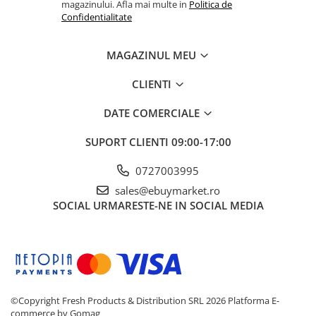
magazinului. Afla mai multe in
Politica de
Confidentialitate
Articole pentru Iluminat
Corpuri de iluminat
MAGAZINUL MEU
Lampi de veghe
Articole si, Echipamente pentru
CLIENTI
Transport şi Ridicat
Pelerine, Umbrele si Accesorii
DATE COMERCIALE
Videoproiectoare
SUPORT CLIENTI
09:00-17:00
0727003995
sales@ebuymarket.ro
SOCIAL
URMARESTE-NE IN SOCIAL MEDIA
©Copyright Fresh Products & Distribution SRL 2026
Platforma E-
commerce by Gomag