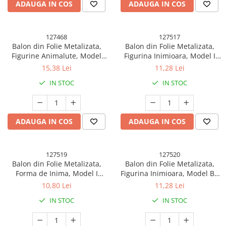
ADAUGA IN COS
ADAUGA IN COS
127468
127517
Balon din Folie Metalizata,
Balon din Folie Metalizata,
Figurine Animalute, Model
Figurina Inimioara, Model I
Arici, 49x56 cm, Ambalaj
LOVE YOU, Tematica Iubire, 45
15,38 Lei
11,28 Lei
Individual, Pai Inclus, Umflare
cm, Ambalaj Individual, Pai
IN STOC
IN STOC
cu Aer sau Heliu, Maro
Inclus, Umflare cu Aer sau
Heliu, Rosu
ADAUGA IN COS
ADAUGA IN COS
127519
127520
Balon din Folie Metalizata,
Balon din Folie Metalizata,
Forma de Inima, Model I
Figurina Inimioara, Model BE
Adore you, 45cm, Ambalaj
MINE, Tematica Iubire, 45 cm,
10,80 Lei
11,28 Lei
Individual, Pai inclus, Umflare
Ambalaj Individual, Pai Inclus,
IN STOC
IN STOC
cu Aer sau Heliu, Rosu
Umflare cu Aer sau Heliu,
Rosu