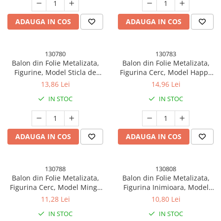
ADAUGA IN COS
ADAUGA IN COS
130780
130783
Balon din Folie Metalizata,
Balon din Folie Metalizata,
Figurine, Model Sticla de
Figurina Cerc, Model Happy
Sampanie, 49x100 cm,
Birthday cu Zane, Tematica
13,86 Lei
14,96 Lei
Ambalaj Individual, Pai Inclus,
Aniversare, 45 cm, Ambalaj
IN STOC
IN STOC
Umflare cu Aer sau Heliu, Mov
Individual, Pai Inclus, Umflare
cu Aer sau Heliu, Multicolor
ADAUGA IN COS
ADAUGA IN COS
130788
130808
Balon din Folie Metalizata,
Balon din Folie Metalizata,
Figurina Cerc, Model Minge
Figurina Inimioara, Model
de Fotbal, Tematica Sport, 45
Simplu, Tematica Iubire, 40
11,28 Lei
10,80 Lei
cm, Ambalaj Individual, Pai
cm, Ambalaj Individual, Pai
IN STOC
IN STOC
Inclus, Umflare cu Aer sau
Inclus, Umflare cu Aer sau