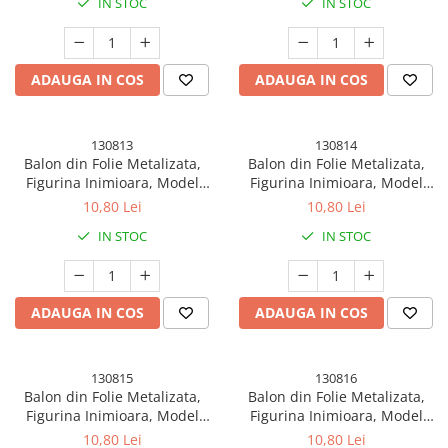
IN STOC
IN STOC
Inclus, Umflare cu Aer sau
Inclus, Umflare cu Aer sau
Heliu, Negru
Heliu, Bleu
ADAUGA IN COS
ADAUGA IN COS
130813
130814
Balon din Folie Metalizata,
Balon din Folie Metalizata,
Figurina Inimioara, Model
Figurina Inimioara, Model
Simplu, Tematica Iubire, 40
Simplu, Tematica Iubire, 40
10,80 Lei
10,80 Lei
cm, Ambalaj Individual, Pai
cm, Ambalaj Individual, Pai
IN STOC
IN STOC
Inclus, Umflare cu Aer sau
Inclus, Umflare cu Aer sau
Heliu, Albastru
Heliu, Mov Deschis
ADAUGA IN COS
ADAUGA IN COS
130815
130816
Balon din Folie Metalizata,
Balon din Folie Metalizata,
Figurina Inimioara, Model
Figurina Inimioara, Model
Simplu, Tematica Iubire, 40
Simplu, Tematica Iubire, 40
10,80 Lei
10,80 Lei