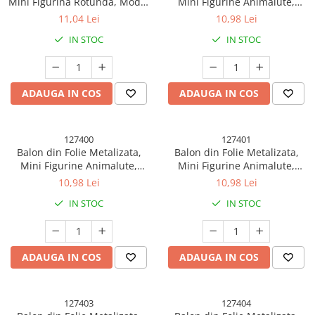
Mini Figurina Rotunda, Model
Mini Figurine Animalute,
Unicorn, Happy Birthday,
Model Tigru, Tematica
11,04 Lei
10,98 Lei
Tematica Aniversare, 45 cm,
Aniversare, 38x31 cm,
IN STOC
IN STOC
Ambalaj Individual, Pai Inclus,
Ambalaj Individual, Pai Inclus,
Umflare cu Aer sau Heliu,
Umflare cu Aer sau Heliu,
Multicolor
Multicolor
ADAUGA IN COS
ADAUGA IN COS
127400
127401
Balon din Folie Metalizata,
Balon din Folie Metalizata,
Mini Figurine Animalute,
Mini Figurine Animalute,
Model Leu, Tematica
Model Girafa, Tematica
10,98 Lei
10,98 Lei
Aniversare, 34x43 cm,
Aniversare, 32x45 cm,
IN STOC
IN STOC
Ambalaj Individual, Pai Inclus,
Ambalaj Individual, Pai Inclus,
Umflare cu Aer sau Heliu,
Umflare cu Aer sau Heliu,
Multicolor
Multicolor
ADAUGA IN COS
ADAUGA IN COS
127403
127404