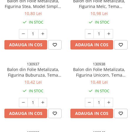
Balon din Folie Metalizata,
Balon din Folie Metalizata,
Figurina Stea, Model Simplu,
Figurina Melc, Tema
Tematica Aniversare, 40 cm,
Animalute, 30 cm, Ambalaj
10,80 Lei
10,98 Lei
Ambalaj Individual, Pai Inclus,
Individual, Pai Inclus, Umflare
IN STOC
IN STOC
Umflare cu Aer sau Heliu,
cu Aer sau Heliu, Albastru
Verde
ADAUGA IN COS
ADAUGA IN COS
130937
130938
Balon din Folie Metalizata,
Balon din Folie Metalizata,
Figurina Buburuza, Tema
Figurina Unicorn, Tema
Animalute, 30 cm, Ambalaj
Animalute, 30 cm, Ambalaj
10,42 Lei
10,48 Lei
Individual, Pai Inclus, Umflare
Individual, Pai Inclus, Umflare
IN STOC
IN STOC
cu Aer sau Heliu, Albastru
cu Aer sau Heliu, Roz
ADAUGA IN COS
ADAUGA IN COS