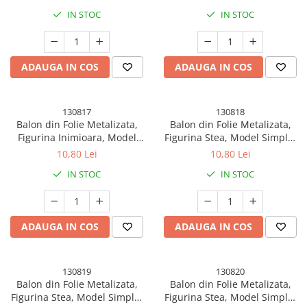
cm, Ambalaj Individual, Pai
cm, Ambalaj Individual, Pai
IN STOC
IN STOC
Inclus, Umflare cu Aer sau
Inclus, Umflare cu Aer sau
Heliu, Roz
Heliu, Rosu
ADAUGA IN COS
ADAUGA IN COS
130817
130818
Balon din Folie Metalizata,
Balon din Folie Metalizata,
Figurina Inimioara, Model
Figurina Stea, Model Simplu,
Simplu, Tematica Iubire, 40
Tematica Aniversare, 40 cm,
10,80 Lei
10,80 Lei
cm, Ambalaj Individual, Pai
Ambalaj Individual, Pai Inclus,
IN STOC
IN STOC
Inclus, Umflare cu Aer sau
Umflare cu Aer sau Heliu,
Heliu, Verde
Auriu
ADAUGA IN COS
ADAUGA IN COS
130819
130820
Balon din Folie Metalizata,
Balon din Folie Metalizata,
Figurina Stea, Model Simplu,
Figurina Stea, Model Simplu,