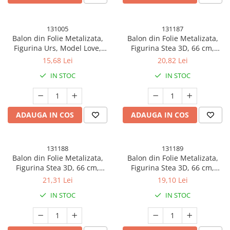
131005
131187
Balon din Folie Metalizata,
Balon din Folie Metalizata,
Figurina Urs, Model Love,
Figurina Stea 3D, 66 cm,
Tema Ziua indragostitilor,
Ambalaj Individual, Pai inclus,
15,68 Lei
20,82 Lei
60x63cm, Ambalaj Individual,
Umflare cu Aer sau Heliu,
IN STOC
IN STOC
Pai Inclus, Umflare cu Aer sau
Argintiu
Heliu, Maro
ADAUGA IN COS
ADAUGA IN COS
131188
131189
Balon din Folie Metalizata,
Balon din Folie Metalizata,
Figurina Stea 3D, 66 cm,
Figurina Stea 3D, 66 cm,
Ambalaj Individual, Pai inclus,
Ambalaj Individual, Pai inclus,
21,31 Lei
19,10 Lei
Umflare cu Aer sau Heliu, Alb
Umflare cu Aer sau Heliu,
IN STOC
IN STOC
Albastru