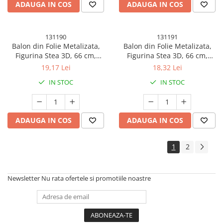
ADAUGA IN COS
ADAUGA IN COS
131190
131191
Balon din Folie Metalizata,
Balon din Folie Metalizata,
Figurina Stea 3D, 66 cm,
Figurina Stea 3D, 66 cm,
Ambalaj Individual, Pai inclus,
Ambalaj Individual, Pai inclus,
19,17 Lei
18,32 Lei
Umflare cu Aer sau Heliu, Roz
Umflare cu Aer sau Heliu,
IN STOC
IN STOC
Auriu
ADAUGA IN COS
ADAUGA IN COS
1
2
Newsletter
Nu rata ofertele si promotiile noastre