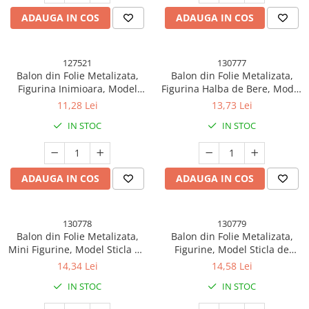
ADAUGA IN COS
ADAUGA IN COS
127521
130777
Balon din Folie Metalizata,
Balon din Folie Metalizata,
Figurina Inimioara, Model
Figurina Halba de Bere, Model
Happy Valentine&#039;s Day,
Cheers, Tematica Petrecere,
11,28 Lei
13,73 Lei
Tematica Iubire, 45 cm,
58x73 cm, Ambalaj Individual,
IN STOC
IN STOC
Ambalaj Individual, Pai Inclus,
Pai Inclus, Umflare cu Aer sau
Umflare cu Aer sau Heliu,
Heliu, Galben
Rosu
ADAUGA IN COS
ADAUGA IN COS
130778
130779
Balon din Folie Metalizata,
Balon din Folie Metalizata,
Mini Figurine, Model Sticla de
Figurine, Model Sticla de
Sampanie, 21x51 cm, Ambalaj
Sampanie, 49x98 cm, Ambalaj
14,34 Lei
14,58 Lei
Individual, Pai Inclus, Umflare
Individual, Pai Inclus, Umflare
IN STOC
IN STOC
cu Aer sau Heliu, Verde
cu Aer sau Heliu, Roz