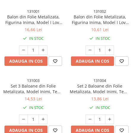
131001
131002
Balon din Folie Metalizata,
Balon din Folie Metalizata,
Figurina Inima, Model I Love
Figurina Inima, Model I Love
You, Tema Ziua
You Scris de Mana, Tema Ziua
16,66 Lei
10,61 Lei
indragostitilor, 45 cm,
indragostitilor, 45 cm,
IN STOC
IN STOC
Ambalaj Individual, Pai Inclus,
Ambalaj Individual, Pai Inclus,
Umflare cu Aer sau Heliu,
Umflare cu Aer sau Heliu,
Rosu/Alb
Rosu
ADAUGA IN COS
ADAUGA IN COS
131003
131004
Set 3 Baloane din Folie
Set 2 Baloane din Folie
Metalizata, Model Inimi, Tema
Metalizata, Model Inimi, Tema
Ziua indragostitilor, 45 cm, 2
Ziua indragostitilor, 45 cm,
14,53 Lei
13,86 Lei
Rosii, 1 Alb, Ambalaj
Ambalaj Individual, Pai Inclus,
IN STOC
IN STOC
Individual, Pai Inclus, Umflare
Umflare cu Aer sau Heliu,
cu Aer sau Heliu, Alb/Rosu
Argintiu/Auriu
ADAUGA IN COS
ADAUGA IN COS