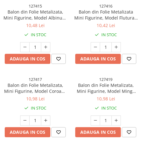
127415
127416
Balon din Folie Metalizata,
Balon din Folie Metalizata
Mini Figurine, Model Albinu??,
Mini Figurine, Model Flutura?,
36x42cm, Ambalaj Individual,
40x34cm, Ambalaj Individual,
10,48 Lei
10,42 Lei
Pai Inclus, Umflare cu Aer sau
Pai Inclus, Umflare cu Aer si
IN STOC
IN STOC
Heliu, Multicolor
Heliu, Multicolor
ADAUGA IN COS
ADAUGA IN COS
127417
127419
Balon din Folie Metalizata,
Balon din Folie Metalizata,
Mini Figurine, Model Coroana
Mini Figurine, Model Minge
de Printesa, Tematica
de Fotbal, Tematica
10,98 Lei
10,98 Lei
Aniversare, 42x38 cm,
Aniversare, 30x24 cm,
IN STOC
IN STOC
Ambalaj Individual, Pai Inclus,
Ambalaj Individual, Pai Inclus,
Umflare cu Aer sau Heliu, Roz
Umflare cu Aer sau Heliu, Alb-
Negru
ADAUGA IN COS
ADAUGA IN COS