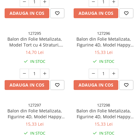
Articole pentru Iluminat
ADAUGA IN COS
ADAUGA IN COS
Corpuri de iluminat
Lampi de veghe
Articole si, Echipamente pentru
127295
127296
Balon din Folie Metalizata,
Balon din Folie Metalizata,
Transport şi Ridicat
Model Tort cu 4 Straturi,
Figurine 4D, Model Happy
Pelerine, Umbrele si Accesorii
Balon Aniversar, Model Happy
Birthday, Tematica Aniversara
14,70 Lei
15,33 Lei
Birthday, 62x43 cm, Ambalaj
Bombonele, 63x24 cm,
Videoproiectoare
IN STOC
IN STOC
Individual, Pai inclus, Umflare
Ambalaj Individual, Pai Inclus,
cu Aer sau Heliu, Albastru
Umflare cu Aer sau Heliu,
Blue
ADAUGA IN COS
ADAUGA IN COS
127297
127298
Balon din Folie Metalizata,
Balon din Folie Metalizata,
Figurine 4D, Model Happy
Figurine 4D, Model Happy
Birthday, Tematica Aniversara
Birthday, Tematica Aniversara
15,33 Lei
15,33 Lei
Bombonele, 63x24 cm,
Bombonele, 63x24 cm,
IN STOC
IN STOC
Ambalaj Individual, Pai Inclus,
Ambalaj Individual, Pai Inclus,