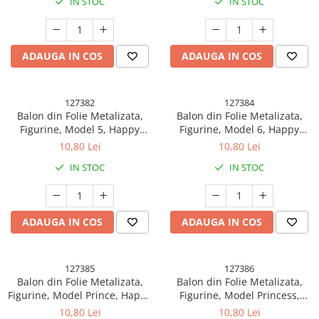
IN STOC
IN STOC
Individual, Pai Inclus, Umflare
Individual, Pai Inclus, Umflare
cu Aer sau Heliu, Multicolor
cu Aer sau Heliu, Multicolor
ADAUGA IN COS
ADAUGA IN COS
127382
127384
Balon din Folie Metalizata,
Balon din Folie Metalizata,
Figurine, Model 5, Happy
Figurine, Model 6, Happy
Birthday, Tematica
Birthday, Tematica
10,80 Lei
10,80 Lei
Aniversare, 45 cm, Ambalaj
Aniversare, 45 cm, Ambalaj
IN STOC
IN STOC
Individual, Pai Inclus, Umflare
Individual, Pai Inclus, Umflare
cu Aer sau Heliu, Multicolor
cu Aer sau Heliu, Multicolor
ADAUGA IN COS
ADAUGA IN COS
127385
127386
Balon din Folie Metalizata,
Balon din Folie Metalizata,
Figurine, Model Prince, Happy
Figurine, Model Princess,
Birthday, Tematica
Happy Birthday, Tematica
10,80 Lei
10,80 Lei