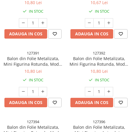
Caluti de Mare, Happy
Halbe de Bere, Happy
10,80 Lei
10,67 Lei
Birthday, Tematica
Birthday, Tematica
IN STOC
IN STOC
Aniversare, 45 cm, Ambalaj
Aniversare, 45 cm, Ambalaj
Individual, Pai Inclus, Umflare
Individual, Pai Inclus, Umflare
cu Aer sau Heliu, Multicolor
cu Aer sau Heliu, Albastru
ADAUGA IN COS
ADAUGA IN COS
127391
127392
Balon din Folie Metalizata,
Balon din Folie Metalizata,
Mini Figurina Rotunda, Model
Mini Figurina Rotunda, Model
Cer Instelat, Happy Birthday,
Animalute, Happy Birthday,
10,80 Lei
10,80 Lei
Tematica Aniversare, 45 cm,
Tematica Aniversare, 45 cm,
IN STOC
IN STOC
Ambalaj Individual, Pai Inclus,
Ambalaj Individual, Pai Inclus,
Umflare cu Aer sau Heliu,
Umflare cu Aer sau Heliu,
Multicolor
Multicolor
ADAUGA IN COS
ADAUGA IN COS
127394
127396
Balon din Folie Metalizata,
Balon din Folie Metalizata,