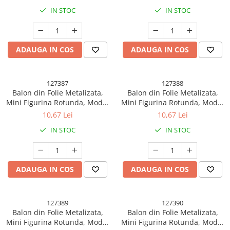
Aniversare, 45 cm, Ambalaj
Aniversare, 45 cm, Ambalaj
IN STOC
IN STOC
Individual, Pai Inclus, Umflare
Individual, Pai Inclus, Umflare
cu Aer sau Heliu, Multicolor
cu Aer sau Heliu, Multicolor
ADAUGA IN COS
ADAUGA IN COS
127387
127388
Balon din Folie Metalizata,
Balon din Folie Metalizata,
Mini Figurina Rotunda, Model
Mini Figurina Rotunda, Model
Happy Birthday Stay
Inghetata, Happy Birthday,
10,67 Lei
10,67 Lei
Fabulous, Tematica
Tematica Aniversare, 45 cm,
IN STOC
IN STOC
Aniversare, 45 cm, Ambalaj
Ambalaj Individual, Pai Inclus,
Individual, Pai Inclus, Umflare
Umflare cu Aer sau Heliu,
cu Aer sau Heliu, Multicolor
Verde
ADAUGA IN COS
ADAUGA IN COS
127389
127390
Balon din Folie Metalizata,
Balon din Folie Metalizata,
Mini Figurina Rotunda, Model
Mini Figurina Rotunda, Model