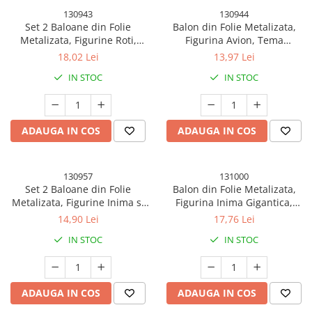
130943
130944
Set 2 Baloane din Folie
Balon din Folie Metalizata,
Metalizata, Figurine Roti,
Figurina Avion, Tema
Model Masini, 75-80 cm cm,
Aeronava, 44x82.5 cm,
18,02 Lei
13,97 Lei
Ambalaj Individual, Pai Inclus,
Ambalaj Individual, Pai Inclus,
IN STOC
IN STOC
Umflare cu Aer sau Heliu,
Umflare cu Aer sau Heliu, Alb
Negru
ADAUGA IN COS
ADAUGA IN COS
130957
131000
Set 2 Baloane din Folie
Balon din Folie Metalizata,
Metalizata, Figurine Inima si
Figurina Inima Gigantica,
Stea, Model Marmura, 45 cm,
Tema Ziua indragostitilor, 100
14,90 Lei
17,76 Lei
Ambalaj Individual, Pai Inclus,
cm, Ambalaj Individual, Pai
IN STOC
IN STOC
Umflare cu Aer sau Heliu, Bej
Inclus, Umflare cu Aer sau
Heliu, Rosu
ADAUGA IN COS
ADAUGA IN COS