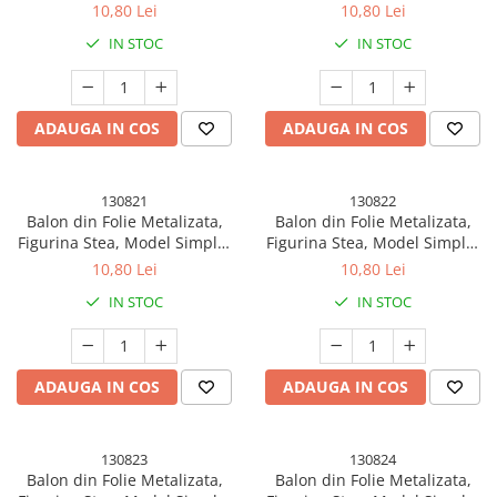
Tematica Aniversare, 40 cm,
Tematica Aniversare, 40 cm,
10,80 Lei
10,80 Lei
Ambalaj Individual, Pai Inclus,
Ambalaj Individual, Pai Inclus,
IN STOC
IN STOC
Umflare cu Aer sau Heliu,
Umflare cu Aer sau Heliu,
Argintiu
Rose
ADAUGA IN COS
ADAUGA IN COS
130821
130822
Balon din Folie Metalizata,
Balon din Folie Metalizata,
Figurina Stea, Model Simplu,
Figurina Stea, Model Simplu,
Tematica Aniversare, 40 cm,
Tematica Aniversare, 40 cm,
10,80 Lei
10,80 Lei
Ambalaj Individual, Pai Inclus,
Ambalaj Individual, Pai Inclus,
IN STOC
IN STOC
Umflare cu Aer sau Heliu,
Umflare cu Aer sau Heliu,
Negru
Bleu
ADAUGA IN COS
ADAUGA IN COS
130823
130824
Balon din Folie Metalizata,
Balon din Folie Metalizata,