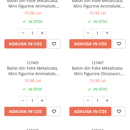
Balon din Folie Metalizata,
Balon din Folie Metalizata,
Mini Figurine Animalute,
Mini Figurine Animalute,
Model Maimutica, Tematica
Model Zebra, Tematica
10,98 Lei
10,98 Lei
Aniversare, 42x42 cm,
Aniversare, 25x45 cm,
IN STOC
IN STOC
Ambalaj Individual, Pai Inclus,
Ambalaj Individual, Pai Inclus,
Umflare cu Aer sau Heliu,
Umflare cu Aer sau Heliu,
Multicolor
Multicolor
ADAUGA IN COS
ADAUGA IN COS
127405
127407
Balon din Folie Metalizata,
Balon din Folie Metalizata,
Mini Figurine Animalute,
Mini Figurine Dinozauri,
Model Vacuta, Tematica
Model Triceratops, Tematica
10,98 Lei
10,98 Lei
Aniversare, 45x40 cm,
Aniversare, 47x32 cm,
IN STOC
IN STOC
Ambalaj Individual, Pai Inclus,
Ambalaj Individual, Pai Inclus,
Umflare cu Aer sau Heliu,
Umflare cu Aer sau Heliu,
Multicolor
Multicolor
ADAUGA IN COS
ADAUGA IN COS