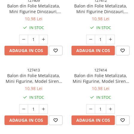
127409
127412
Balon din Folie Metalizata,
Balon din Folie Metalizata,
Mini Figurine Dinozauri,
Mini Figurine Dinozauri,
Model T-Rex, Tematica
Model Velociraptor, Tematica
10,98 Lei
10,98 Lei
Aniversare, 48x34 cm,
Aniversare, 48x43 cm,
IN STOC
IN STOC
Ambalaj Individual, Pai Inclus,
Ambalaj Individual, Pai Inclus,
Umflare cu Aer sau Heliu,
Umflare cu Aer sau Heliu,
Multicolor
Multicolor
ADAUGA IN COS
ADAUGA IN COS
127413
127414
Balon din Folie Metalizata,
Balon din Folie Metalizata,
Mini Figurine, Model Sirena
Mini Figurine, Model Sirena
cu Par Rosu, Tematica
cu Par Mov, Tematica
10,98 Lei
10,98 Lei
Aniversare, 39x37 cm,
Aniversare, 39x37 cm,
IN STOC
IN STOC
Ambalaj Individual, Pai Inclus,
Ambalaj Individual, Pai Inclus,
Umflare cu Aer sau Heliu,
Umflare cu Aer sau Heliu,
Multicolor
Multicolor
ADAUGA IN COS
ADAUGA IN COS