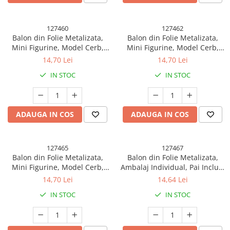
127460
127462
Balon din Folie Metalizata,
Balon din Folie Metalizata,
Mini Figurine, Model Cerb,
Mini Figurine, Model Cerb,
Tematica Aniversare, 49x74.5
Tematica Aniversare, 49x74.5
14,70 Lei
14,70 Lei
cm, Ambalaj Individual, Pai
cm, Ambalaj Individual, Pai
IN STOC
IN STOC
Inclus, Umflare cu Aer sau
Inclus, Umflare cu Aer sau
Heliu, Roz
Heliu, Albastru
ADAUGA IN COS
ADAUGA IN COS
127465
127467
Balon din Folie Metalizata,
Balon din Folie Metalizata,
Mini Figurine, Model Cerb,
Ambalaj Individual, Pai Inclus,
Tematica Aniversare, 49x74.5
Model Iepure, Tema
14,70 Lei
14,64 Lei
cm, Ambalaj Individual, Pai
Animalute, 56x73 cm, Umflare
IN STOC
IN STOC
Inclus, Umflare cu Aer sau
cu Aer sau Heliu, Gri
Heliu, Maro