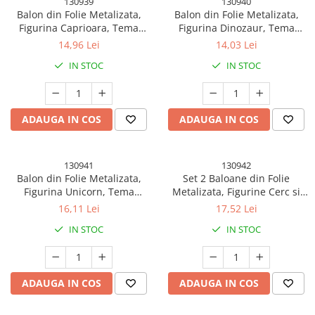
130939
130940
Balon din Folie Metalizata,
Balon din Folie Metalizata,
Figurina Caprioara, Tema
Figurina Dinozaur, Tema
Animalute, 75-80 cm, Ambalaj
Animalute, 75-80 cm, Ambalaj
14,96 Lei
14,03 Lei
Individual, Pai Inclus, Umflare
Individual, Pai Inclus, Umflare
IN STOC
IN STOC
cu Aer sau Heliu, Maro
cu Aer sau Heliu, Verde
ADAUGA IN COS
ADAUGA IN COS
130941
130942
Balon din Folie Metalizata,
Set 2 Baloane din Folie
Figurina Unicorn, Tema
Metalizata, Figurine Cerc si
Animalute, 115 cm, Ambalaj
Casca, Model Curse, 75-80 cm
16,11 Lei
17,52 Lei
Individual, Pai Inclus, Umflare
cm, Ambalaj Individual, Pai
IN STOC
IN STOC
cu Aer sau Heliu, Mov
Inclus, Umflare cu Aer sau
Heliu, Multicolor
ADAUGA IN COS
ADAUGA IN COS