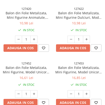
127420
127422
Balon din Folie Metalizata,
Balon din Folie Metalizata,
Mini Figurine Animalute,
Mini Figurine Dulciuri, Model
Model Maimutica, Tematica
Gogoasa Muscata, Tematica
10,98 Lei
10,98 Lei
Aniversare, 45x28 cm,
Aniversare, 45x25 cm,
IN STOC
IN STOC
Ambalaj Individual, Pai Inclus,
Ambalaj Individual, Pai Inclus,
Umflare cu Aer sau Heliu,
Umflare cu Aer sau Heliu,
Multicolor
Multicolor
ADAUGA IN COS
ADAUGA IN COS
127452
127453
Balon din Folie Metalizata,
Balon din Folie Metalizata,
Mini Figurine, Model Unicorn,
Mini Figurine, Model Unicorn,
Tematica Aniversare, 108x88
Tematica Aniversare, 115x76
16,61 Lei
16,85 Lei
cm, Ambalaj Individual, Pai
cm, Ambalaj Individual, Pai
IN STOC
IN STOC
Inclus, Umflare cu Aer sau
Inclus, Umflare cu Aer sau
Heliu, Multicolor
Heliu, Multicolor
ADAUGA IN COS
ADAUGA IN COS