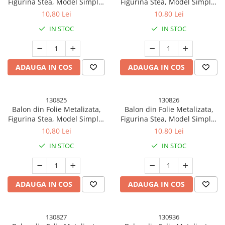
Figurina Stea, Model Simplu,
Figurina Stea, Model Simplu,
Tematica Aniversare, 40 cm,
Tematica Aniversare, 40 cm,
10,80 Lei
10,80 Lei
Ambalaj Individual, Pai Inclus,
Ambalaj Individual, Pai Inclus,
IN STOC
IN STOC
Umflare cu Aer sau Heliu,
Umflare cu Aer sau Heliu, Mov
Albastru
ADAUGA IN COS
ADAUGA IN COS
130825
130826
Balon din Folie Metalizata,
Balon din Folie Metalizata,
Figurina Stea, Model Simplu,
Figurina Stea, Model Simplu,
Tematica Aniversare, 40 cm,
Tematica Aniversare, 40 cm,
10,80 Lei
10,80 Lei
Ambalaj Individual, Pai Inclus,
Ambalaj Individual, Pai Inclus,
IN STOC
IN STOC
Umflare cu Aer sau Heliu, Roz
Umflare cu Aer sau Heliu,
Rosu
ADAUGA IN COS
ADAUGA IN COS
130827
130936