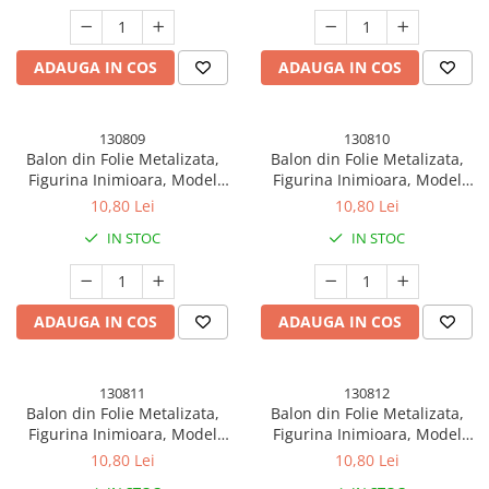
Heliu, Alb-Negru
Heliu, Auriu
ADAUGA IN COS
ADAUGA IN COS
130809
130810
Balon din Folie Metalizata,
Balon din Folie Metalizata,
Figurina Inimioara, Model
Figurina Inimioara, Model
Simplu, Tematica Iubire, 40
Simplu, Tematica Iubire, 40
10,80 Lei
10,80 Lei
cm, Ambalaj Individual, Pai
cm, Ambalaj Individual, Pai
IN STOC
IN STOC
Inclus, Umflare cu Aer sau
Inclus, Umflare cu Aer sau
Heliu, Argintiu
Heliu, Rose
ADAUGA IN COS
ADAUGA IN COS
130811
130812
Balon din Folie Metalizata,
Balon din Folie Metalizata,
Figurina Inimioara, Model
Figurina Inimioara, Model
Simplu, Tematica Iubire, 40
Simplu, Tematica Iubire, 40
10,80 Lei
10,80 Lei
cm, Ambalaj Individual, Pai
cm, Ambalaj Individual, Pai