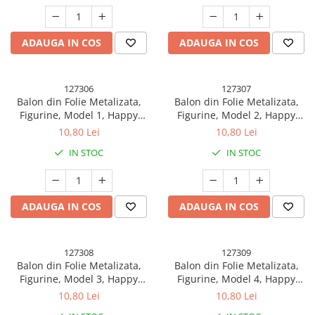
Umflare cu Aer sau Heliu,
Umflare cu Aer sau Heliu, Alb-
Albastru
Multicolor
ADAUGA IN COS
ADAUGA IN COS
127306
127307
Balon din Folie Metalizata,
Balon din Folie Metalizata,
Figurine, Model 1, Happy
Figurine, Model 2, Happy
Birthday, Tematica
Birthday, Tematica
10,80 Lei
10,80 Lei
Aniversare, 45 cm, Ambalaj
Aniversare, 45 cm, Ambalaj
IN STOC
IN STOC
Individual, Pai Inclus, Umflare
Individual, Pai Inclus, Umflare
cu Aer sau Heliu, Multicolor
cu Aer sau Heliu, Multicolor
ADAUGA IN COS
ADAUGA IN COS
127308
127309
Balon din Folie Metalizata,
Balon din Folie Metalizata,
Figurine, Model 3, Happy
Figurine, Model 4, Happy
Birthday, Tematica
Birthday, Tematica
10,80 Lei
10,80 Lei
Aniversare, 45 cm, Ambalaj
Aniversare, 45 cm, Ambalaj