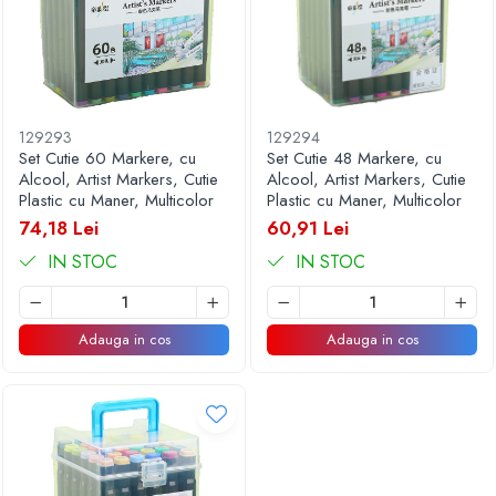
Articole pentru Iluminat
Corpuri de iluminat
Lampi de veghe
Articole si, Echipamente pentru
Transport şi Ridicat
129293
129294
Set Cutie 60 Markere, cu
Set Cutie 48 Markere, cu
Pelerine, Umbrele si Accesorii
Alcool, Artist Markers, Cutie
Alcool, Artist Markers, Cutie
Videoproiectoare
Plastic cu Maner, Multicolor
Plastic cu Maner, Multicolor
74,18 Lei
60,91 Lei
IN STOC
IN STOC
Adauga in cos
Adauga in cos