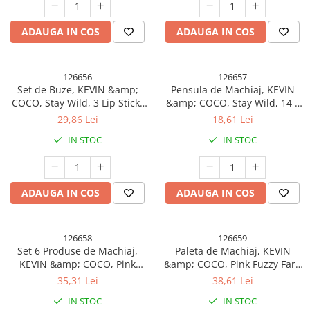
ADAUGA IN COS
ADAUGA IN COS
126656
126657
Set de Buze, KEVIN &amp;
Pensula de Machiaj, KEVIN
COCO, Stay Wild, 3 Lip Stick-
&amp; COCO, Stay Wild, 14 x
uri si 3 Creioane de Buze, 16.1
4 x 1.5 cm, Roz
29,86 Lei
18,61 Lei
x 16 x 2.6 cm, Nuante Calde
IN STOC
IN STOC
ADAUGA IN COS
ADAUGA IN COS
126658
126659
Set 6 Produse de Machiaj,
Paleta de Machiaj, KEVIN
KEVIN &amp; COCO, Pink
&amp; COCO, Pink Fuzzy Fard
Bear, 16.2 x 16 x 2.5 cm
de Pleoape,12 culori, 15 x 10.5
35,31 Lei
38,61 Lei
x 3 cm
IN STOC
IN STOC