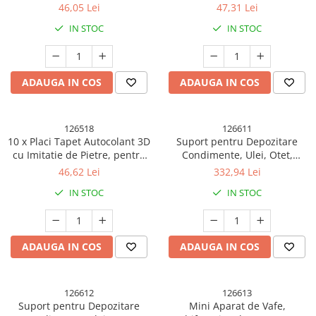
Pietre, pentru Perete
Caramida, pentru Perete
46,05 Lei
47,31 Lei
Articole pentru Gradina si Bricolaj
Bucatarie Sufragerie, Usor de
Bucatarie Sufragerie, Usor de
IN STOC
IN STOC
Curatat, Rezistent la Apa,
Curatat, Rezistent la Apa,
Articole pentru Iluminat
Autoadeziv, 30x30 cm, Gri
Autoadeziv, 30x30 cm, Maro
Corpuri de iluminat
Lampi de veghe
ADAUGA IN COS
ADAUGA IN COS
Articole si, Echipamente pentru
Transport şi Ridicat
126518
126611
Pelerine, Umbrele si Accesorii
10 x Placi Tapet Autocolant 3D
Suport pentru Depozitare
Videoproiectoare
cu Imitatie de Pietre, pentru
Condimente, Ulei, Otet,
Perete Bucatarie Sufragerie,
Montare pe Perete din 9
46,62 Lei
332,94 Lei
Usor de Curatat, Rezistent la
Piese, Uz Casnic, pentru
IN STOC
IN STOC
Apa, Autoadeziv, 30x30 cm,
Bucatarie, 24 x 21.9 x 31.5cm,
Maro
Alb
ADAUGA IN COS
ADAUGA IN COS
126612
126613
Suport pentru Depozitare
Mini Aparat de Vafe,