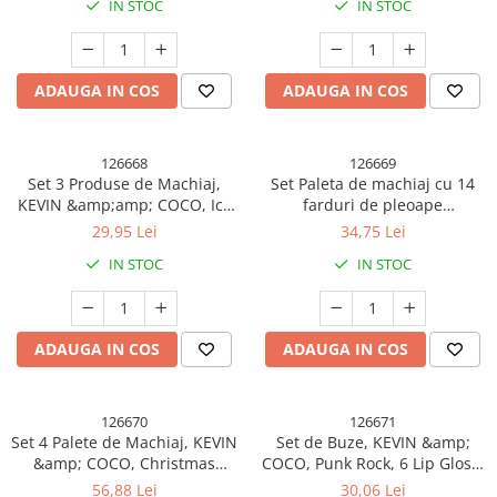
IN STOC
IN STOC
ADAUGA IN COS
ADAUGA IN COS
126668
126669
Set 3 Produse de Machiaj,
Set Paleta de machiaj cu 14
KEVIN &amp;amp; COCO, Ice
farduri de pleoape
Blue Bear, 6 culori, 15.5 x 13 x
Kevin&amp;Coco, Red Heart
29,95 Lei
34,75 Lei
3.4 cm
Eyeshadow Palette, 21 x 20.5 x
IN STOC
IN STOC
2.2cm
ADAUGA IN COS
ADAUGA IN COS
126670
126671
Set 4 Palete de Machiaj, KEVIN
Set de Buze, KEVIN &amp;
&amp; COCO, Christmas
COCO, Punk Rock, 6 Lip Gloss-
Jingle, 21 culori, 27.3 x 20.8 x
uri, 19.3 x 12 cm, Roz/Maro
56,88 Lei
30,06 Lei