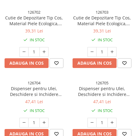
126702
126703
Cutie de Depozitare Tip Cos,
Cutie de Depozitare Tip Cos,
Material Piele Ecologica,
Material Piele Ecologica,
Pliabila, 47x28x20 cm, 26 l,
Pliabila, 47x28x20 cm, 26 l,
39,31 Lei
39,31 Lei
Cadru Metalic, cu Manere, Bej
Cadru Metalic, cu Manere,
IN STOC
IN STOC
Maro
ADAUGA IN COS
ADAUGA IN COS
126704
126705
Dispenser pentru Ulei,
Dispenser pentru Ulei,
Deschidere si Inchidere
Deschidere si Inchidere
Automata a Rezervorul, cu
Automata a Rezervorul, cu
47,41 Lei
47,41 Lei
Inductie Gravitationala, 550
Inductie Gravitationala, 550
IN STOC
IN STOC
ml, 12x7.6x20.5 cm, Alb
ml, 12x7.6x20.5 cm, Verde
ADAUGA IN COS
ADAUGA IN COS