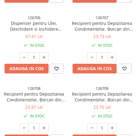
126706
126707
Dispenser pentru Ulei,
Recipient pentru Depozitarea
Deschidere si Inchidere
Condimentelor, Borcan din
Automata a Rezervorul, cu
Sticla, Capac si Lingura
47,41 Lei
23,73 Lei
Inductie Gravitationala, 550
Incorporate, Uz Casnic, 300
IN STOC
IN STOC
ml, 12x7.6x20.5 cm, Galben
ml, 7.1x7.1x14.8 cm, Gri
ADAUGA IN COS
ADAUGA IN COS
126708
126709
Recipient pentru Depozitarea
Recipient pentru Depozitarea
Condimentelor, Borcan din
Condimentelor, Borcan din
Sticla, Capac si Lingura
Sticla, Capac si Lingura
23,87 Lei
23,76 Lei
Incorporate, Uz Casnic, 300
Incorporate, Uz Casnic, 300
IN STOC
IN STOC
ml, 7.1x7.1x14.8 cm,
ml, 7.1x7.1x14.8 cm, Verde
Portocaliu