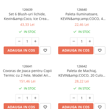
126639
126640
Set 6 Blush-uri lichide,
Paleta Iluminatoare,
Kevin&amp;Coco, Ice Cream,
KEVIN&amp;amp;COCO, 4
19.1 x 15.1 x 3.4cm
Culori Stay Wild, 12.2 x 12.2 x
43,33 Lei
22,46 Lei
0.9 cm
IN STOC
IN STOC
ADAUGA IN COS
ADAUGA IN COS
126641
126642
Covoras de Joaca pentru Copii
Paleta de Machiaj,
Termic cu 2 Fete, Model Arici
KEVIN&amp;COCO, 20 Culori
si Ursuleti, cu Spuma,
Pink Girl, Fard de Pleoape si
151,46 Lei
28,22 Lei
Impermeabil, Antiderapant,
Blush, Roz
IN STOC
IN STOC
200cm x 180cm x 0.8cm
ADAUGA IN COS
ADAUGA IN COS