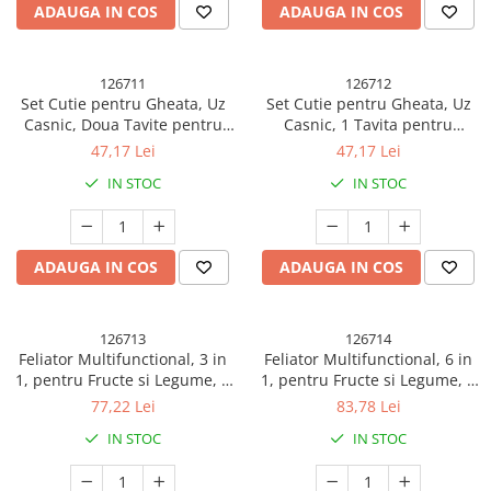
ADAUGA IN COS
ADAUGA IN COS
126711
126712
Set Cutie pentru Gheata, Uz
Set Cutie pentru Gheata, Uz
Casnic, Doua Tavite pentru
Casnic, 1 Tavita pentru
Cuburi, Capac Etans, Lopata,
Cuburi, Capac Etans, Lopata,
47,17 Lei
47,17 Lei
23.5x13.3x10 cm, Verde
23.5x13.3x10 cm, Verde
IN STOC
IN STOC
ADAUGA IN COS
ADAUGA IN COS
126713
126714
Feliator Multifunctional, 3 in
Feliator Multifunctional, 6 in
1, pentru Fructe si Legume, 6
1, pentru Fructe si Legume, 9
Piese, Maner, Lame de Inox,
Piese, Maner, Lame de Inox,
77,22 Lei
83,78 Lei
Recipient Stocare, Protectie
Recipient Stocare, Protectie
IN STOC
IN STOC
Mana, ABS, 35x12x9.4 cm,
Mana, ABS, 35x12x9.4 cm,
Verde
Verde