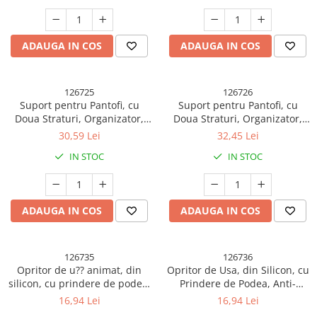
ADAUGA IN COS
ADAUGA IN COS
126725
126726
Suport pentru Pantofi, cu
Suport pentru Pantofi, cu
Doua Straturi, Organizator,
Doua Straturi, Organizator,
Antiderapant ?i Durabil,
Antiderapant ?i Durabil,
30,59 Lei
32,45 Lei
26x24.8x16 cm, Albastru
26x24.8x16 cm, Maro
IN STOC
IN STOC
ADAUGA IN COS
ADAUGA IN COS
126735
126736
Opritor de u?? animat, din
Opritor de Usa, din Silicon, cu
silicon, cu prindere de podea,
Prindere de Podea, Anti-
anti-coliziune, 5.5 x 5.5 x
Coliziune, 5.5 x 5.5 x 5.5cm,
16,94 Lei
16,94 Lei
5.5cm, Portocaliu
Albastru