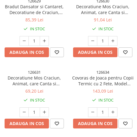
126629
126630
Bradut Dansator si Cantaret,
Decoratiune Mos Craciun,
Decoratiune de Craciun,
Animat, care Canta si
Jucarie Interactiva, cu Chitara,
Danseaza, cu Saxofon,
85,39 Lei
91,04 Lei
cu Lumini, 25 cm Inaltime,
Imbracat Festiv, 25 cm
IN STOC
IN STOC
Verde
Inaltime, Rosu
ADAUGA IN COS
ADAUGA IN COS
126631
126634
Decoratiune Mos Craciun,
Covoras de Joaca pentru Copii
Animat, care Canta si
Termic cu 2 Fete, Model
Danseaza, cu Tobe, Imbracat
Veverite si Elefanti, cu Spuma,
69,20 Lei
143,09 Lei
Festiv, 20x17 cm Inaltime,
Impermeabil, Antiderapant,
IN STOC
IN STOC
Rosu
200cm x 180cm x 1cm
ADAUGA IN COS
ADAUGA IN COS