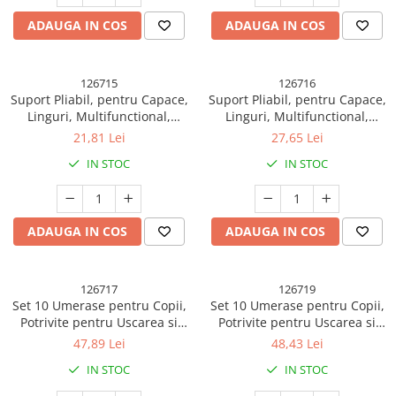
ADAUGA IN COS
ADAUGA IN COS
126715
126716
Suport Pliabil, pentru Capace,
Suport Pliabil, pentru Capace,
Linguri, Multifunctional,
Linguri, Multifunctional,
Plasare pe Blatul de
Plasare pe Blatul de
21,81 Lei
27,65 Lei
Bucatarie, 18.9x16.2x2.6 cm,
Bucatarie, 18.9x16.2x2.6 cm,
IN STOC
IN STOC
Crem
Verde
ADAUGA IN COS
ADAUGA IN COS
126717
126719
Set 10 Umerase pentru Copii,
Set 10 Umerase pentru Copii,
Potrivite pentru Uscarea si
Potrivite pentru Uscarea si
Depozitarea Hainelor de
Depozitarea Hainelor de
47,89 Lei
48,43 Lei
Bebelusi, 28x16.7 cm, Crem
Bebelusi, 28x16.7 cm, Roz
IN STOC
IN STOC