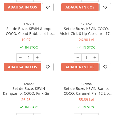
ADAUGA IN COS
ADAUGA IN COS
126651
126652
Set de Buze, KEVIN &amp;
Set de Buze, KEVIN COCO,
COCO, Cloud Bubble, 4 Lip
Violet Girl, 6 Lip Gloss-uri, 17 x
Gloss-uri, 15.1 x 8.1 x 2 cm,
14.8 x 2.9 cm, Roz/Rosu/Mov
19,07 Lei
26,90 Lei
Roz/Nude
IN STOC
IN STOC
ADAUGA IN COS
ADAUGA IN COS
126653
126654
Set de Buze, KEVIN
Set de Buze, KEVIN &amp;
&amp;amp; COCO, Pink Girl, 6
COCO, Caramel Pie, 12 Lip
Lip Gloss-uri, 17 x 14.8 x 2.9
Gloss-uri, 24 x 18.5 x 3.4 cm,
26,93 Lei
55,39 Lei
cm, Roz/Maro
Multicolor
IN STOC
IN STOC