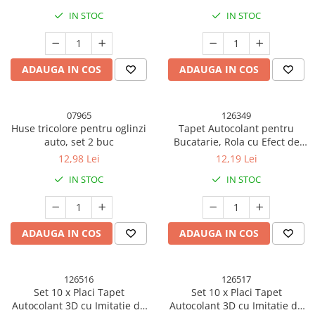
Kendama Rubber Grip V3 Cupe
Baloane Latex
Ustensile pentru Bucătărie
Iluminat Festiv
IN STOC
IN STOC
Mari
Baloane si Accesorii Absolvire
Veselă pentru Masă
Instalatii de Craciun
Kendama Silken V3 King Size
Articole pentru Casa si Curatenie
Baloane si Accesorii Halloween
Liniar / Sir
Kendama Super Sticky V2 Cupe
ADAUGA IN COS
ADAUGA IN COS
Accesorii Ingrijire Casa
Banda adeziva
Mari
Ornamente Brad
Cutii depozitare
Confetti
Suport Decorativ Lumanare
Diverse Casa
07965
126349
Costume si Deghizare
Incalzire si climatizare
Huse tricolore pentru oglinzi
Tapet Autocolant pentru
Fete Masa si Perdele Franjurate
auto, set 2 buc
Bucatarie, Rola cu Efect de
Lumanari
Marmura, Folie Autoadeziva,
12,98 Lei
12,19 Lei
Lumanari si Toppere
Maturi, Perii, Mopuri si Galeti
40cmx100cm, Negru
IN STOC
IN STOC
Perne Voiaj, Paturi si Textile
Pompe Baloane
Produse Curatenie
Seturi si Arcade Baloane
Produse ingrijire incaltaminte
Tematica Nunta
ADAUGA IN COS
ADAUGA IN COS
Radiatoare si Seminee electrice
Steaguri
Tapet 3D Autoadeziv
126516
126517
Set 10 x Placi Tapet
Set 10 x Placi Tapet
Umidificatoare
Autocolant 3D cu Imitatie de
Autocolant 3D cu Imitatie de
Uscatoare si Standere Haine