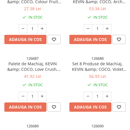
&amp; COCO, Colour Fruit
KEVIN &amp; COCO, Arch
Party, Fard de Pleoape, 20
Circus, 27 culori, 17 x 22.5 x
27,38 Lei
53,34 Lei
culori, 15.3 x 17.4 x 1.2 cm
3.3 cm
IN STOC
IN STOC
ADAUGA IN COS
ADAUGA IN COS
126687
126688
Palete de Machiaj, KEVIN
Set 8 Produse de Machiaj,
&amp; COCO, Love Crush,
KEVIN &amp; COCO, Violet
Fard de Pleoape, 45 culori,
Fairy, 51 culori, 19.5 x 24.5 x
41,92 Lei
56,93 Lei
30.3 x 16.5 cm
2.5 cm
IN STOC
IN STOC
ADAUGA IN COS
ADAUGA IN COS
126689
126690