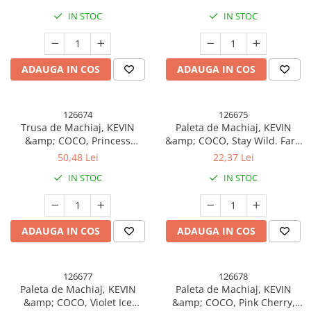
2.4 cm
IN STOC
IN STOC
ADAUGA IN COS
ADAUGA IN COS
126674
126675
Trusa de Machiaj, KEVIN
Paleta de Machiaj, KEVIN
&amp; COCO, Princess
&amp; COCO, Stay Wild. Fard
Palette. Fard de Pleoape,
de Pleoape, 12 culori, 13.6 x
50,48 Lei
22,37 Lei
Iluminator, Corector, Ruj, 79
10.4 x 0.9 cm
IN STOC
IN STOC
culori, 19.7 x 20 x 2 cm
ADAUGA IN COS
ADAUGA IN COS
126677
126678
Paleta de Machiaj, KEVIN
Paleta de Machiaj, KEVIN
&amp; COCO, Violet Ice
&amp; COCO, Pink Cherry,