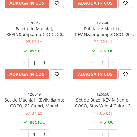
ADAUGA IN COS
ADAUGA IN COS
126647
126648
Paleta de Machiaj,
Paleta de Machiaj,
KEVIN&amp;amp;COCO, 20
KEVIN&amp;amp;COCO, 20
Culori Green Girl, Fard de
Culori Orange Girl, Fard de
28,22 Lei
28,22 Lei
Pleoape si Blush, Verde
Pleoape si Blush, Portocaliu
IN STOC
IN STOC
ADAUGA IN COS
ADAUGA IN COS
126649
126650
Set de Machiaj, KEVIN &amp;
Set de Buze, KEVIN &amp;
COCO, 22 Culori, Model
COCO, Stay Wild 4 Culori, 2
Lalele, 2 Palete de Farduri, 2
Gloss-uri si 2 Rujuri Mate,
57,87 Lei
17,86 Lei
Lip Gloss-uri, 2 Lip Stick-uri, 1
15.1 x 8.1 x 2cm, Roz/Rosu
IN STOC
IN STOC
Oglinda Inimioara, 15.7 x 21 x
4 cm, Multicolor