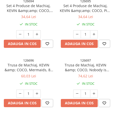
126694
126695
Set 4 Produse de Machiaj,
Set 4 Produse de Machiaj,
KEVIN &amp;amp; COCO,
KEVIN &amp;amp; COCO, Pink
Green Cool Girl, 18 culori, 20.5
Loving-heart Leopard Girl, 18
34,64 Lei
34,64 Lei
x 18.2 x 2.2 cm
culori, 20.5 x 18.2 x 2.2 cm
IN STOC
IN STOC
ADAUGA IN COS
ADAUGA IN COS
126696
126697
Trusa de Machiaj, KEVIN
Trusa de Machiaj, KEVIN
&amp; COCO, Mermaids, 86
&amp; COCO, Nobody is
culori, 23.5 x 25 x 2.1 cm
Perfect, I am Nobody, 32
60,03 Lei
74,62 Lei
culori, 29 x 23.5 x 3 cm
IN STOC
IN STOC
ADAUGA IN COS
ADAUGA IN COS