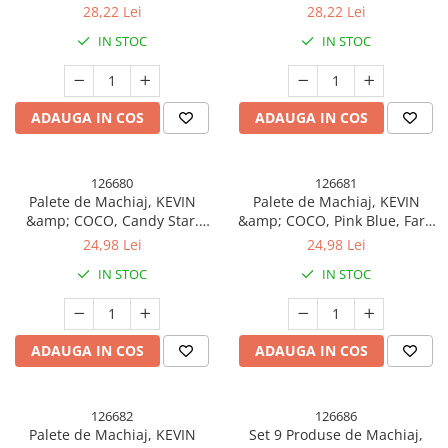
Cream, Fard de Pleoape, 22
Fard de Pleoape, 22 culori, 19
28,22 Lei
28,22 Lei
culori, 19 x 13.7 x 1.3 cm
x 13.7 x 1.3 cm
IN STOC
IN STOC
ADAUGA IN COS
ADAUGA IN COS
126680
126681
Palete de Machiaj, KEVIN
Palete de Machiaj, KEVIN
&amp; COCO, Candy Star.
&amp; COCO, Pink Blue, Fard
Fard de Pleoape, 18 culori,
de Pleoape, 18 culori, 19.3 x
24,98 Lei
24,98 Lei
19.3 x 12 x 1.4 cm
12 x 1.4 cm
IN STOC
IN STOC
ADAUGA IN COS
ADAUGA IN COS
126682
126686
Palete de Machiaj, KEVIN
Set 9 Produse de Machiaj,