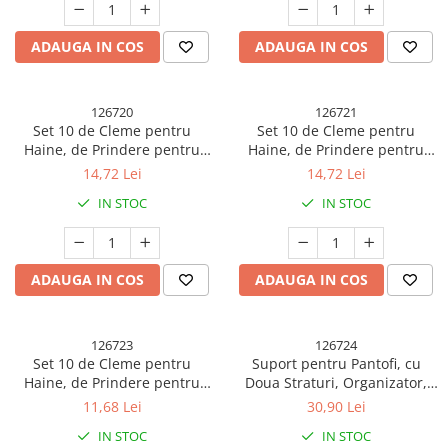
ADAUGA IN COS
ADAUGA IN COS
126720
126721
Set 10 de Cleme pentru
Set 10 de Cleme pentru
Haine, de Prindere pentru
Haine, de Prindere pentru
Pantaloni, Atasabile la
Pantaloni, Atasabile la
14,72 Lei
14,72 Lei
Umerase, 1.6x2.3x6.35 cm,
Umerase, 1.6x2.3x6.35 cm,
IN STOC
IN STOC
Verde
Galben
ADAUGA IN COS
ADAUGA IN COS
126723
126724
Set 10 de Cleme pentru
Suport pentru Pantofi, cu
Haine, de Prindere pentru
Doua Straturi, Organizator,
Pantaloni, Atasabile la
Antiderapant ?i Durabil,
11,68 Lei
30,90 Lei
Umerase, 1.6x2.3x6.35 cm,
26x24.8x16 cm, Alb
IN STOC
IN STOC
Maro