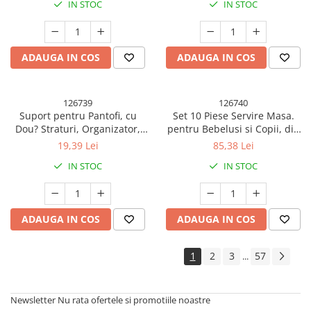
IN STOC
IN STOC
ADAUGA IN COS
ADAUGA IN COS
126739
126740
Suport pentru Pantofi, cu
Set 10 Piese Servire Masa.
Dou? Straturi, Organizator,
pentru Bebelusi si Copii, din
Antiderapant ?i Durabil, In?l?
Silicon/Lemn, cu Ventuze Anti-
19,39 Lei
85,38 Lei
ime Reglabil?, 28x18x11 cm,
alunecare, fara Alergeni. +6
IN STOC
IN STOC
Verde, 150 g
Luni, Model Elefant, Roz
ADAUGA IN COS
ADAUGA IN COS
1
2
3
57
...
Newsletter
Nu rata ofertele si promotiile noastre