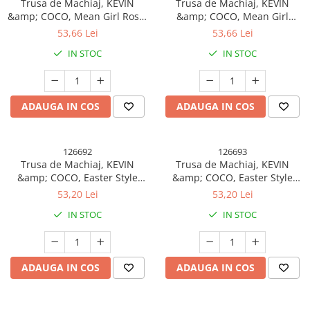
Trusa de Machiaj, KEVIN
Trusa de Machiaj, KEVIN
&amp; COCO, Mean Girl Rose,
&amp; COCO, Mean Girl
Fard de Pleoape, Iluminator,
Heart, Fard de Pleoape,
53,66 Lei
53,66 Lei
Blush Cremos, 97 culori, 21 x
Iluminator, Blush Cremos, 96
IN STOC
IN STOC
15.7 x 2.4 cm
culori, 21 x 15.7 x 2.4 cm
ADAUGA IN COS
ADAUGA IN COS
126692
126693
Trusa de Machiaj, KEVIN
Trusa de Machiaj, KEVIN
&amp; COCO, Easter Style
&amp; COCO, Easter Style
Blue, 69 culori, 20 x 22.5 cm
Pink, 69 culori, 20 x 22.5 cm
53,20 Lei
53,20 Lei
IN STOC
IN STOC
ADAUGA IN COS
ADAUGA IN COS