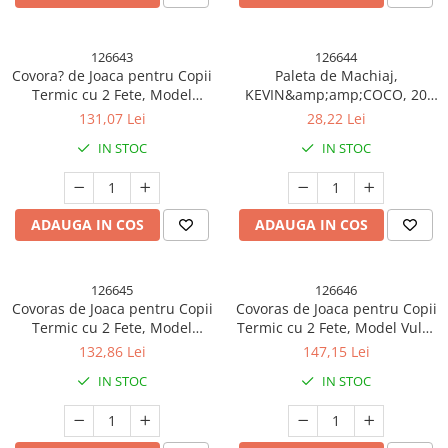
126643
126644
Covora? de Joaca pentru Copii
Paleta de Machiaj,
Termic cu 2 Fete, Model
KEVIN&amp;amp;COCO, 20
Lumea Animalelor si Calatorie
Culori Blue Girl, Fard de
131,07 Lei
28,22 Lei
pe mare, cu Spuma,
Pleoape si Blush, Albastru
IN STOC
IN STOC
Impermeabil, Antiderapant,
200x180 x 0.8 cm, Multicolor
ADAUGA IN COS
ADAUGA IN COS
126645
126646
Covoras de Joaca pentru Copii
Covoras de Joaca pentru Copii
Termic cu 2 Fete, Model
Termic cu 2 Fete, Model Vulpi
Girafe si Calatorie pe Mare, cu
si Pista de Masini, cu Spuma,
132,86 Lei
147,15 Lei
Spuma, Impermeabil,
Impermeabil, Antiderapant,
IN STOC
IN STOC
Antiderapant, 200cm x 180cm
200cm x 180cm x 0.8cm
x 0.8cm