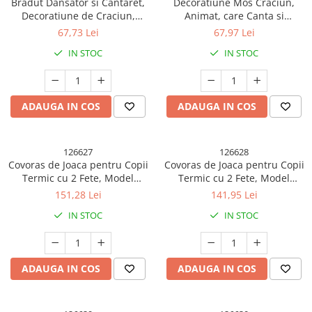
Bradut Dansator si Cantaret,
Decoratiune Mos Craciun,
Decoratiune de Craciun,
Animat, care Canta si
Jucarie Interactiva, 16 cm
Danseaza, cu Saculet, pe Ren,
67,73 Lei
67,97 Lei
Inaltime, Verde
Imbracat Festiv, 28x21x10 cm,
IN STOC
IN STOC
Rosu
ADAUGA IN COS
ADAUGA IN COS
126627
126628
Covoras de Joaca pentru Copii
Covoras de Joaca pentru Copii
Termic cu 2 Fete, Model
Termic cu 2 Fete, Model
Ursule?i si Delfini, cu Spuma,
Girafe si Pinguini, cu Spuma,
151,28 Lei
141,95 Lei
Impermeabil, Antiderapant,
Impermeabil, Antiderapant,
IN STOC
IN STOC
200cm x 180cm x 1cm
200cm x 180cm x 1cm
ADAUGA IN COS
ADAUGA IN COS