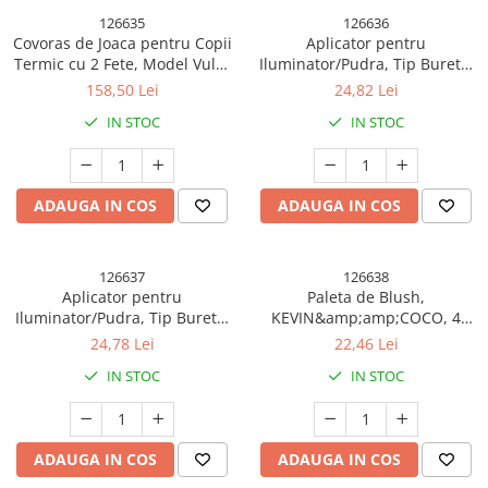
126635
126636
Covoras de Joaca pentru Copii
Aplicator pentru
Termic cu 2 Fete, Model Vulpi
Iluminator/Pudra, Tip Buretel
si Pista de Masini, cu Spuma,
Pufos, Kevin &amp; Coco, 9.6
158,50 Lei
24,82 Lei
Impermeabil, Antiderapant,
x 9.6 x 7.2cm, Roz
IN STOC
IN STOC
200cm x 160cm x 0.6cm
ADAUGA IN COS
ADAUGA IN COS
126637
126638
Aplicator pentru
Paleta de Blush,
Iluminator/Pudra, Tip Buretel
KEVIN&amp;amp;COCO, 4
Pufos, Kevin &amp; Coco, 9.6
Culori Stay Wild, 12.2 x 12.2 x
24,78 Lei
22,46 Lei
x 9.6 x 7.2cm, Mov
0.9 cm
IN STOC
IN STOC
ADAUGA IN COS
ADAUGA IN COS