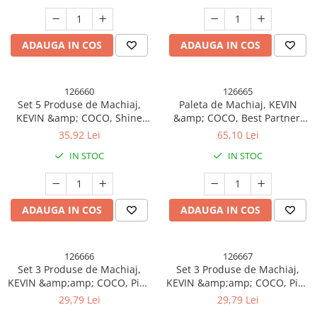
ADAUGA IN COS
ADAUGA IN COS
126660
126665
Set 5 Produse de Machiaj,
Paleta de Machiaj, KEVIN
KEVIN &amp; COCO, Shine
&amp; COCO, Best Partner,
Girl, 18 x 15.8 x 3.5 cm
Fard de Pleoape, Breloc si
35,92 Lei
65,10 Lei
Cercei, 50 culori, 22 x 21 x
IN STOC
IN STOC
5cm
ADAUGA IN COS
ADAUGA IN COS
126666
126667
Set 3 Produse de Machiaj,
Set 3 Produse de Machiaj,
KEVIN &amp;amp; COCO, Pink
KEVIN &amp;amp; COCO, Pink
Hearted, 9 culori, 15.5 x 13 x
Ice Star, 9 culori, 15.5 x 13 x
29,79 Lei
29,79 Lei
3.4 cm
3.4 cm