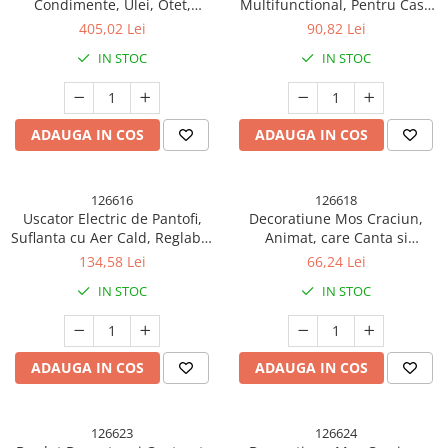
Condimente, Ulei, Otet,
Multifunctional, Pentru Casa
Montare pe Perete din 12
si Calatorii, Compact, Usor de
405,02 Lei
90,82 Lei
Piese, Uz Casnic, pentru
Transportat si Depozitat,
IN STOC
IN STOC
Bucatarie, 31 x 21.9 x 31.5cm,
18x14.5x9.3 cm, Rosu
Alb
ADAUGA IN COS
ADAUGA IN COS
126616
126618
Uscator Electric de Pantofi,
Decoratiune Mos Craciun,
Suflanta cu Aer Cald, Reglabil,
Animat, care Canta si
Silentios, Tensiune 220V,
Danseaza, Imbracat Festiv, 30
134,58 Lei
66,24 Lei
Doua Capete, 38x18x11cm,
x 10 x 12 cm, Rosu
IN STOC
IN STOC
Alb
ADAUGA IN COS
ADAUGA IN COS
126623
126624