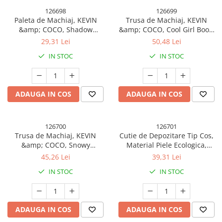
126698
126699
Paleta de Machiaj, KEVIN
Trusa de Machiaj, KEVIN
&amp; COCO, Shadow
&amp; COCO, Cool Girl Book,
Painting, 22 culori, 20.2 x 15.2
82 culori, 16 x 21.5 x 2.5 cm
29,31 Lei
50,48 Lei
x 1.2 cm
IN STOC
IN STOC
ADAUGA IN COS
ADAUGA IN COS
126700
126701
Trusa de Machiaj, KEVIN
Cutie de Depozitare Tip Cos,
&amp; COCO, Snowy
Material Piele Ecologica,
Christmas, 70 culori, 22.5 x 17
Pliabila, 47x28x20 cm, 26 l,
45,26 Lei
39,31 Lei
x 2 cm, Multicolor
Cadru Metalic, cu Manere,
IN STOC
IN STOC
Roz
ADAUGA IN COS
ADAUGA IN COS