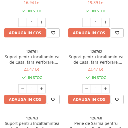
Coliziune, 5.5 x 5.5 x 5.5cm,
Antiderapant ?i Durabil, In?l?
16,94 Lei
19,39 Lei
Albastru
ime Reglabil?, 28x18x11 cm,
IN STOC
IN STOC
Verde, 150 g
ADAUGA IN COS
ADAUGA IN COS
126761
126762
Suport pentru Incaltamintea
Suport pentru Incaltamintea
de Casa, fara Perforare,
de Casa, fara Perforare,
Montare pe Perete, Prindere
Montare pe Perete, Prindere
23,47 Lei
23,47 Lei
Adeziva, 11.6x11x4.8cm, Gri
Adeziva, 11.6x11x4.8cm, Alb
IN STOC
IN STOC
Transparent
ADAUGA IN COS
ADAUGA IN COS
126763
126768
Suport pentru Incaltamintea
Perie de Sarma pentru