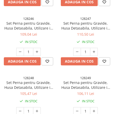
ADAUGA IN COS
ADAUGA IN COS
128246
128247
Set Perna pentru Gravide,
Set Perna pentru Gravide,
Husa Detasabila, Utilizare in
Husa Detasabila, Utilizare in
Forma H si U, Reglabila,
Forma H si U, Reglabila,
109,04 Lei
110,50 Lei
Latime Ajustabila, Proactive,
Latime Ajustabila, Proactive,
IN STOC
IN STOC
Crem
Roz
ADAUGA IN COS
ADAUGA IN COS
128248
128249
Set Perna pentru Gravide,
Set Perna pentru Gravide,
Husa Detasabila, Utilizare in
Husa Detasabila, Utilizare in
Forma H si U, Reglabila,
Forma H si U, Reglabila,
105,47 Lei
106,11 Lei
Latime Ajustabila, Proactive,
Latime Ajustabila, Proactive,
IN STOC
IN STOC
Roz Pal
Albastru