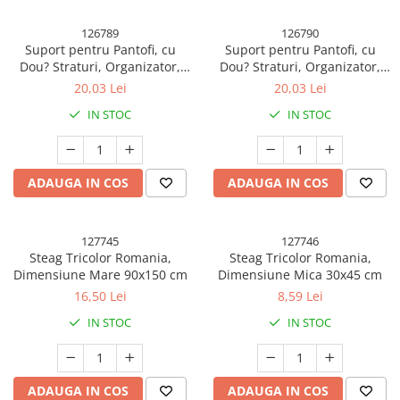
126789
126790
Suport pentru Pantofi, cu
Suport pentru Pantofi, cu
Dou? Straturi, Organizator,
Dou? Straturi, Organizator,
Antiderapant ?i Durabil, In?l?
Antiderapant ?i Durabil, In?l?
20,03 Lei
20,03 Lei
ime Reglabil?, 25.5x11x7.5 cm,
ime Reglabil?, 25.5x11x7.5 cm,
IN STOC
IN STOC
Albastru, 150 g
Alb, 150 g
ADAUGA IN COS
ADAUGA IN COS
127745
127746
Steag Tricolor Romania,
Steag Tricolor Romania,
Dimensiune Mare 90x150 cm
Dimensiune Mica 30x45 cm
16,50 Lei
8,59 Lei
IN STOC
IN STOC
ADAUGA IN COS
ADAUGA IN COS