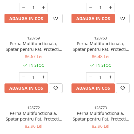
ADAUGA IN COS
ADAUGA IN COS
128759
128763
Perna Multifunctionala,
Perna Multifunctionala,
Spatar pentru Pat, Protectie
Spatar pentru Pat, Protectie
Lombara, Marime Medie, 60 x
Lombara, Marime Medie, 60 x
86,67 Lei
86,48 Lei
40 cm, din Plus, Model Pui,
40 cm, din Plus, Model Iepure,
IN STOC
IN STOC
Portocaliu
Roz
ADAUGA IN COS
ADAUGA IN COS
128772
128773
Perna Multifunctionala,
Perna Multifunctionala,
Spatar pentru Pat, Protectie
Spatar pentru Pat, Protectie
Lombara, Marime Medie, 60 x
Lombara, Marime Medie, 60 x
82,96 Lei
82,96 Lei
40 cm, din Latex, Model
40 cm, din Latex, Model