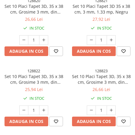
128820
128821
Set 10 Placi Tapet 3D, 35 x 38
Set 10 Placi Tapet 3D 35 x 38
cm, Grosime 3 mm, din
cm, 3 mm, 1.33 mp, Negru
Polietilena, Model Caramida,
26,66 Lei
27,92 Lei
Suprafata acoperita 1.33 mp,
IN STOC
IN STOC
Roz
ADAUGA IN COS
ADAUGA IN COS
128822
128823
Set 10 Placi Tapet 3D, 35 x 38
Set 10 Placi Tapet 3D, 35 x 38
cm, Grosime 3 mm, din
cm, Grosime 3 mm, din
Polietilena, Model Caramida,
Polietilena, Model Caramida,
25,94 Lei
26,66 Lei
Suprafata acoperita 1.33 mp,
Suprafata acoperita 1.33 mp,
IN STOC
IN STOC
Negru
Maro
ADAUGA IN COS
ADAUGA IN COS