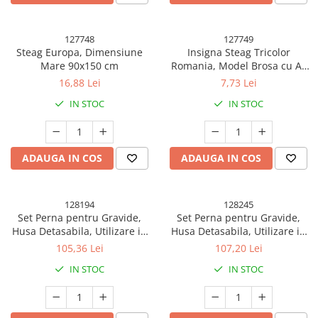
127748
127749
Steag Europa, Dimensiune
Insigna Steag Tricolor
Mare 90x150 cm
Romania, Model Brosa cu Ac
de Siguranta, 20x20 mm
16,88 Lei
7,73 Lei
IN STOC
IN STOC
ADAUGA IN COS
ADAUGA IN COS
128194
128245
Set Perna pentru Gravide,
Set Perna pentru Gravide,
Husa Detasabila, Utilizare in
Husa Detasabila, Utilizare in
Forma H si U, Reglabila,
Forma H si U, Reglabila,
105,36 Lei
107,20 Lei
Latime Ajustabila, Proactive,
Latime Ajustabila, Proactive,
IN STOC
IN STOC
Verde
Gri