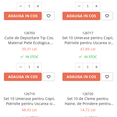
ADAUGA IN COS
ADAUGA IN COS
126703
126717
Cutie de Depozitare Tip Cos,
Set 10 Umerase pentru Copii,
Material Piele Ecologica,
Potrivite pentru Uscarea si
Pliabila, 47x28x20 cm, 26 l,
Depozitarea Hainelor de
39,31 Lei
47,89 Lei
Cadru Metalic, cu Manere,
Bebelusi, 28x16.7 cm, Crem
IN STOC
IN STOC
Maro
ADAUGA IN COS
ADAUGA IN COS
126719
126720
Set 10 Umerase pentru Copii,
Set 10 de Cleme pentru
Potrivite pentru Uscarea si
Haine, de Prindere pentru
Depozitarea Hainelor de
Pantaloni, Atasabile la
48,43 Lei
14,72 Lei
Bebelusi, 28x16.7 cm, Roz
Umerase, 1.6x2.3x6.35 cm,