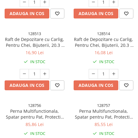
ADAUGA IN COS
ADAUGA IN COS
128513
128514
Raft de Depozitare cu Carlig,
Raft de Depozitare cu Carlig,
Pentru Chei, Bijuterii, 20.3 x
Pentru Chei, Bijuterii, 20.3 x
4.6 x 10.3 cm, Gri
4.6 x 10.3 cm, Alb
16,90 Lei
16,08 Lei
IN STOC
IN STOC
ADAUGA IN COS
ADAUGA IN COS
128756
128757
Perna Multifunctionala,
Perna Multifunctionala,
Spatar pentru Pat, Protectie
Spatar pentru Pat, Protectie
Lombara, Marime Medie, 60 x
Lombara, Marime Medie, 60 x
85,86 Lei
85,55 Lei
40 cm, din Plus, Model
40 cm, din Plus, Model
IN STOC
IN STOC
Dinozaur, Verde
Elefant, Albastru