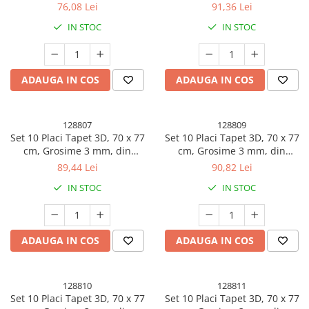
Polietilena, Model Caramida,
Polietilena, Model Caramida,
76,08 Lei
91,36 Lei
Suprafata acoperita 5.3 mp,
Suprafata acoperita 5.3 mp,
IN STOC
IN STOC
Maro
Piatra Galbena
ADAUGA IN COS
ADAUGA IN COS
128807
128809
Set 10 Placi Tapet 3D, 70 x 77
Set 10 Placi Tapet 3D, 70 x 77
cm, Grosime 3 mm, din
cm, Grosime 3 mm, din
Polietilena, Model Caramida,
Polietilena, Model Caramida,
89,44 Lei
90,82 Lei
Suprafata acoperita 5.3 mp,
Suprafata acoperita 5.3 mp,
IN STOC
IN STOC
Marmura Gri
Caramida Rosie
ADAUGA IN COS
ADAUGA IN COS
128810
128811
Set 10 Placi Tapet 3D, 70 x 77
Set 10 Placi Tapet 3D, 70 x 77