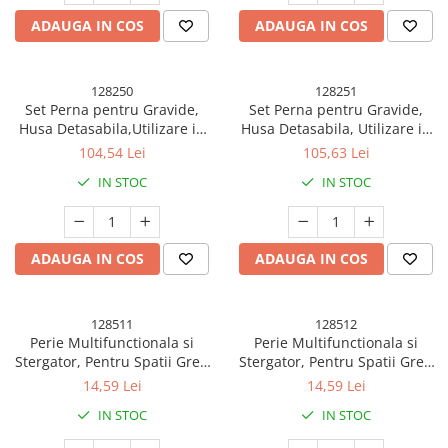
ADAUGA IN COS
ADAUGA IN COS
128250
128251
Set Perna pentru Gravide,
Set Perna pentru Gravide,
Husa Detasabila,Utilizare in
Husa Detasabila, Utilizare in
Forma H si U, Reglabila,
Forma H si U, Reglabila,
104,54 Lei
105,63 Lei
Latime Ajustabila, Proactive,
Latime Ajustabila, Proactive,
IN STOC
IN STOC
Roz Deschis
Bej
ADAUGA IN COS
ADAUGA IN COS
128511
128512
Perie Multifunctionala si
Perie Multifunctionala si
Stergator, Pentru Spatii Greu
Stergator, Pentru Spatii Greu
Accesibile, 24.7 x 4.5 cm, Alb
Accesibile, 24.7 x 4.5 cm, Alb
14,59 Lei
14,59 Lei
Laptos
IN STOC
IN STOC