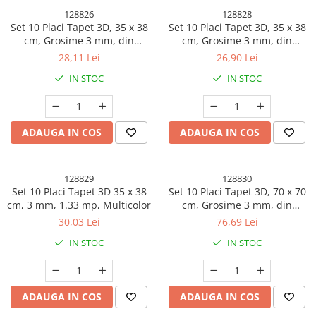
128826
128828
Set 10 Placi Tapet 3D, 35 x 38
Set 10 Placi Tapet 3D, 35 x 38
cm, Grosime 3 mm, din
cm, Grosime 3 mm, din
Polietilena, Model Caramida,
Polietilena, Model Caramida,
28,11 Lei
26,90 Lei
Suprafata acoperita 1.33 mp,
Suprafata acoperita 1.33 mp,
IN STOC
IN STOC
Piatra Maro
Gri
ADAUGA IN COS
ADAUGA IN COS
128829
128830
Set 10 Placi Tapet 3D 35 x 38
Set 10 Placi Tapet 3D, 70 x 70
cm, 3 mm, 1.33 mp, Multicolor
cm, Grosime 3 mm, din
Rasina, Tip Placi de Lemn,
30,03 Lei
76,69 Lei
Suprafata Acoperita 4.9 mp,
IN STOC
IN STOC
Alb
ADAUGA IN COS
ADAUGA IN COS