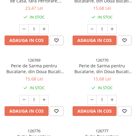
de Casa, fara Perforare,
Bucatarie, din Doua Bucati,
Montare pe Perete, Prindere
Maner Lung cu Gaura de
23,47 Lei
15,68 Lei
Adeziva, 11.6x11x4.8cm,
Prindere, Peri din Otel, Anti-
IN STOC
IN STOC
Transparent
Reziduu, Anti-Murdarie,
24.5x2.7x6.7cm, Galben
ADAUGA IN COS
ADAUGA IN COS
126769
126770
Perie de Sarma pentru
Perie de Sarma pentru
Bucatarie, din Doua Bucati,
Bucatarie, din Doua Bucati,
Maner Lung cu Gaura de
Maner Lung cu Gaura de
15,68 Lei
15,68 Lei
Prindere, Peri din Otel, Anti-
Prindere, Peri din Otel, Anti-
IN STOC
IN STOC
Reziduu, Anti-Murdarie,
Reziduu, Anti-Murdarie,
24.5x2.7x6.7cm, Verde
24.5x2.7x6.7cm, Alb
ADAUGA IN COS
ADAUGA IN COS
126776
126777