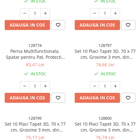
IN STOC
IN STOC
Elefant, Albastru
Iepure, Roz
ADAUGA IN COS
ADAUGA IN COS
128774
128797
Perna Multifunctionala,
Set 10 Placi Tapet 3D, 70 x 77
Spatar pentru Pat, Protectie
cm, Grosime 3 mm, din
Lombara, Marime Medie, 60 x
Polietilena, Model Caramida,
83,47 Lei
74,66 Lei
40 cm, din Latex, Model Pui,
Suprafata acoperita 5.3 mp,
IN STOC
IN STOC
Portocaliu
Negru
ADAUGA IN COS
ADAUGA IN COS
128799
128800
Set 10 Placi Tapet 3D, 70 x 77
Set 10 Placi Tapet 3D, 70 x 77
cm, Grosime 3 mm, din
cm, Grosime 3 mm, din
Polietilena, Model Caramida,
Polietilena, Model Caramida,
75,17 Lei
76,74 Lei