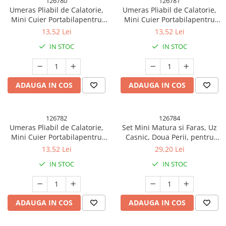
126780
126781
Umeras Pliabil de Calatorie,
Umeras Pliabil de Calatorie,
Mini Cuier Portabilapentru
Mini Cuier Portabilapentru
Haine, Suport de Uscare,
Haine, Suport de Uscare,
13,52 Lei
13,52 Lei
14x7x1.4cm, Verde
14x7x1.4cm, Roz
IN STOC
IN STOC
ADAUGA IN COS
ADAUGA IN COS
126782
126784
Umeras Pliabil de Calatorie,
Set Mini Matura si Faras, Uz
Mini Cuier Portabilapentru
Casnic, Doua Perii, pentru
Haine, Suport de Uscare,
Birou, Bucatarie, Casa,
13,52 Lei
29,20 Lei
14x7x1.4cm, Gri
19.5x13.8x3.6 cm, Galben
IN STOC
IN STOC
ADAUGA IN COS
ADAUGA IN COS