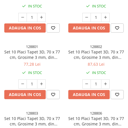
Suprafata acoperita 5.3 mp,
Suprafata acoperita 5.3 mp,
IN STOC
IN STOC
Roz
Argintiu
ADAUGA IN COS
ADAUGA IN COS
128801
128802
Set 10 Placi Tapet 3D, 70 x 77
Set 10 Placi Tapet 3D, 70 x 77
cm, Grosime 3 mm, din
cm, Grosime 3 mm, din
Polietilena, Model Caramida,
Polietilena, Model Caramida,
77,28 Lei
87,63 Lei
Suprafata acoperita 5.3 mp,
Suprafata acoperita 5.3 mp,
IN STOC
IN STOC
Gri Antracit
Gri Inchis
ADAUGA IN COS
ADAUGA IN COS
128803
128806
Set 10 Placi Tapet 3D, 70 x 77
Set 10 Placi Tapet 3D, 70 x 77
cm, Grosime 3 mm, din
cm, Grosime 3 mm, din