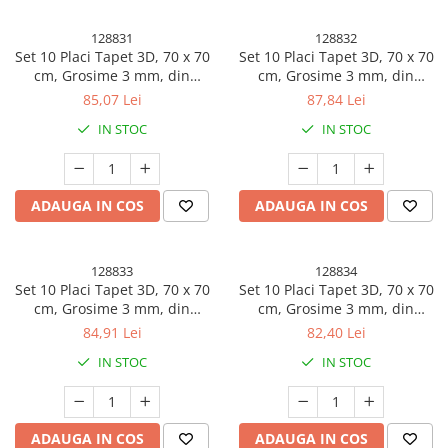
128831
128832
Set 10 Placi Tapet 3D, 70 x 70
Set 10 Placi Tapet 3D, 70 x 70
cm, Grosime 3 mm, din
cm, Grosime 3 mm, din
Rasina, Tip Placi de Lemn,
Rasina, Tip Placi de Lemn,
85,07 Lei
87,84 Lei
Suprafata Acoperita 4.9 mp,
Suprafata Acoperita 4.9 mp,
IN STOC
IN STOC
Gri Deschis
Crem
ADAUGA IN COS
ADAUGA IN COS
128833
128834
Set 10 Placi Tapet 3D, 70 x 70
Set 10 Placi Tapet 3D, 70 x 70
cm, Grosime 3 mm, din
cm, Grosime 3 mm, din
Rasina, Tip Placi de Lemn,
Rasina, Tip Placi de Lemn,
84,91 Lei
82,40 Lei
Suprafata Acoperita 4.9 mp,
Suprafata Acoperita 4.9 mp,
IN STOC
IN STOC
Maro Deschis
Maro Roscat
ADAUGA IN COS
ADAUGA IN COS