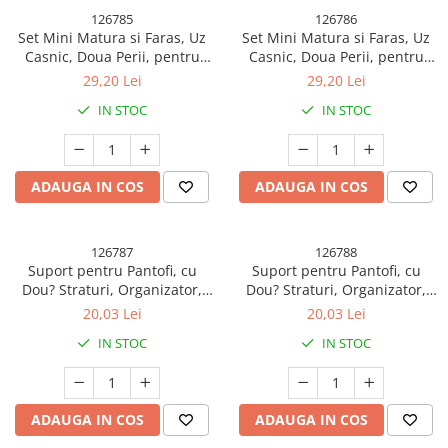
126785
126786
Set Mini Matura si Faras, Uz
Set Mini Matura si Faras, Uz
Casnic, Doua Perii, pentru
Casnic, Doua Perii, pentru
Birou, Bucatarie, Casa,
Birou, Bucatarie, Casa,
29,20 Lei
29,20 Lei
19.5x13.8x3.6 cm, Albastru
19.5x13.8x3.6 cm, Gri
IN STOC
IN STOC
ADAUGA IN COS
ADAUGA IN COS
126787
126788
Suport pentru Pantofi, cu
Suport pentru Pantofi, cu
Dou? Straturi, Organizator,
Dou? Straturi, Organizator,
Antiderapant ?i Durabil, In?l?
Antiderapant ?i Durabil, In?l?
20,03 Lei
20,03 Lei
ime Reglabil?, 25.5x11x7.5 cm,
ime Reglabil?, 25.5x11x7.5 cm,
IN STOC
IN STOC
Roz, 150 g
Verde, 150 g
ADAUGA IN COS
ADAUGA IN COS