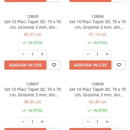
128835
128836
Set 10 Placi Tapet 3D, 70 x 70
Set 10 Placi Tapet 3D, 70 x 70
cm, Grosime 3 mm, din
cm, Grosime 3 mm, din
Rasina, Tip Placi de Lemn,
Rasina, Tip Placi de Lemn,
85,07 Lei
81,10 Lei
Suprafata Acoperita 4.9 mp,
Suprafata Acoperita 4.9 mp,
IN STOC
IN STOC
Maro Inchis
Gri Inchis
ADAUGA IN COS
ADAUGA IN COS
128837
128838
Set 10 Placi Tapet 3D, 70 x 70
Set 10 Placi Tapet 3D, 70 x 70
cm, Grosime 3 mm, din
cm, Grosime 3 mm, din
Rasina, Tip Placi de Lemn,
Rasina, Tip Placi de Lemn,
88,45 Lei
82,40 Lei
Suprafata Acoperita 4.9 mp,
Suprafata Acoperita 4.9 mp,
IN STOC
IN STOC
Gri/Albastru
Negru