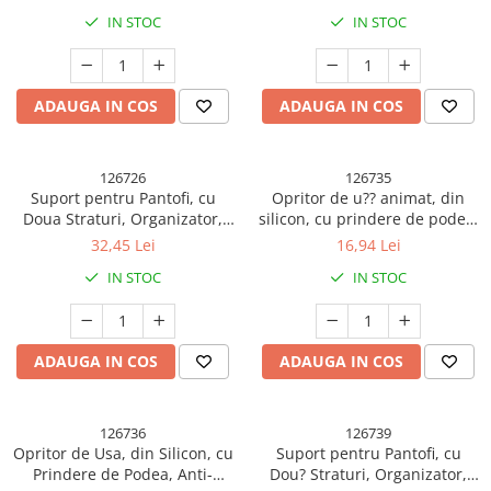
26x24.8x16 cm, Alb
26x24.8x16 cm, Albastru
IN STOC
IN STOC
ADAUGA IN COS
ADAUGA IN COS
126726
126735
Suport pentru Pantofi, cu
Opritor de u?? animat, din
Doua Straturi, Organizator,
silicon, cu prindere de podea,
Antiderapant ?i Durabil,
anti-coliziune, 5.5 x 5.5 x
32,45 Lei
16,94 Lei
26x24.8x16 cm, Maro
5.5cm, Portocaliu
IN STOC
IN STOC
ADAUGA IN COS
ADAUGA IN COS
126736
126739
Opritor de Usa, din Silicon, cu
Suport pentru Pantofi, cu
Prindere de Podea, Anti-
Dou? Straturi, Organizator,