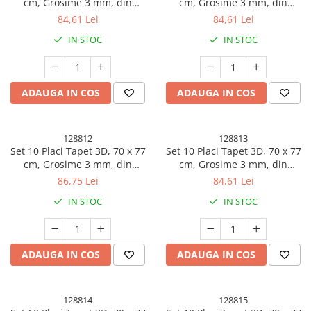
cm, Grosime 3 mm, din
cm, Grosime 3 mm, din
Polietilena, Tip Caramida,
Polietilena, Tip Caramida,
84,61 Lei
84,61 Lei
Model Animalute si Floricele,
Model cu Baloane, Suprafata
IN STOC
IN STOC
Suprafata acoperita 5.3 mp,
acoperita 5.3 mp, Alb
Alb
ADAUGA IN COS
ADAUGA IN COS
128812
128813
Set 10 Placi Tapet 3D, 70 x 77
Set 10 Placi Tapet 3D, 70 x 77
cm, Grosime 3 mm, din
cm, Grosime 3 mm, din
Polietilena, Tip Caramida,
Polietilena, Tip Caramida,
86,75 Lei
84,61 Lei
Model Papadie Roz, Suprafata
Model Curcubeu, Suprafata
IN STOC
IN STOC
acoperita 5.3 mp, Alb
acoperita 5.3 mp, Alb
ADAUGA IN COS
ADAUGA IN COS
128814
128815