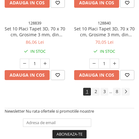
ADAUGA IN COS
ADAUGA IN COS
128839
128840
Set 10 Placi Tapet 3D, 70 x 70
Set 10 Placi Tapet 3D, 70 x 70
cm, Grosime 3 mm, din
cm, Grosime 3 mm, din
Rasina, Tip Placi de Lemn,
Rasina, Tip Placi de Lemn,
86,06 Lei
70,05 Lei
Suprafata Acoperita 4.9 mp,
Suprafata Acoperita 4.9 mp,
IN STOC
IN STOC
Gri Marmorat
Crem Deschis
ADAUGA IN COS
ADAUGA IN COS
1
2
3
8
...
Newsletter
Nu rata ofertele si promotiile noastre