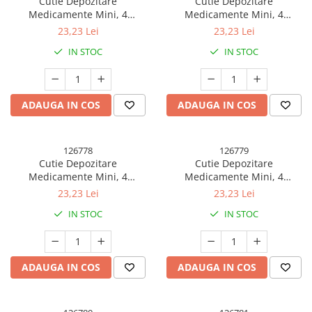
Cutie Depozitare
Cutie Depozitare
Medicamente Mini, 4
Medicamente Mini, 4
Compartimente, Inchidere
Compartimente, Inchidere
23,23 Lei
23,23 Lei
Etans, Portabila, Patrat,
Etans, Portabila, Patrat, Verde,
IN STOC
IN STOC
Galben, PP, 7.5x7.5x3 cm
PP, 7.5x7.5x3 cm
ADAUGA IN COS
ADAUGA IN COS
126778
126779
Cutie Depozitare
Cutie Depozitare
Medicamente Mini, 4
Medicamente Mini, 4
Compartimente, Inchidere
Compartimente, Inchidere
23,23 Lei
23,23 Lei
Etans, Portabila, Patrat, Gri,
Etans, Portabila, Patrat, Roz-
IN STOC
IN STOC
PP, 7.5x7.5x3 cm
Negru, PP, 7.5x7.5x3 cm
ADAUGA IN COS
ADAUGA IN COS