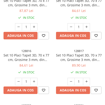
Set 10 Placi Tapet 3D, 70 x 77
Set 10 Placi Tapet 3D, 70 x 77
cm, Grosime 3 mm, din
cm, Grosime 3 mm, din
Polietilena, Tip Caramida,
Polietilena, Tip Caramida,
87,87 Lei
84,61 Lei
Model Luna, Suprafata
Model Stele, Suprafata
IN STOC
IN STOC
acoperita 5.3 mp, Albastru
acoperita 5.3 mp, Roz
ADAUGA IN COS
ADAUGA IN COS
128816
128817
Set 10 Placi Tapet 3D, 70 x 77
Set 10 Placi Tapet 3D, 70 x 77
cm, Grosime 3 mm, din
cm, Grosime 3 mm, din
Polietilena, Tip Caramida,
Polietilena, Model Caramida,
84,61 Lei
89,90 Lei
Model Unicorni, Suprafata
Suprafata acoperita 5.3 mp,
IN STOC
IN STOC
acoperita 5.3 mp, Alb
Caramida Colorata
ADAUGA IN COS
ADAUGA IN COS