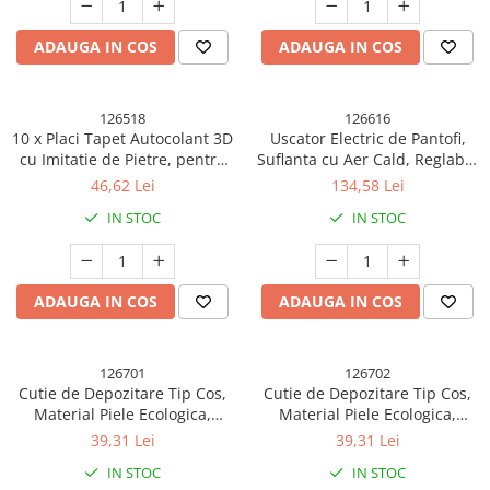
Articole pentru Iluminat
ADAUGA IN COS
ADAUGA IN COS
Corpuri de iluminat
Lampi de veghe
Articole si, Echipamente pentru
126518
126616
10 x Placi Tapet Autocolant 3D
Uscator Electric de Pantofi,
Transport şi Ridicat
cu Imitatie de Pietre, pentru
Suflanta cu Aer Cald, Reglabil,
Pelerine, Umbrele si Accesorii
Perete Bucatarie Sufragerie,
Silentios, Tensiune 220V,
46,62 Lei
134,58 Lei
Usor de Curatat, Rezistent la
Doua Capete, 38x18x11cm,
Videoproiectoare
IN STOC
IN STOC
Apa, Autoadeziv, 30x30 cm,
Alb
Maro
ADAUGA IN COS
ADAUGA IN COS
126701
126702
Cutie de Depozitare Tip Cos,
Cutie de Depozitare Tip Cos,
Material Piele Ecologica,
Material Piele Ecologica,
Pliabila, 47x28x20 cm, 26 l,
Pliabila, 47x28x20 cm, 26 l,
39,31 Lei
39,31 Lei
Cadru Metalic, cu Manere,
Cadru Metalic, cu Manere, Bej
IN STOC
IN STOC
Roz