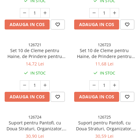
IN STOC
IN STOC
Verde
ADAUGA IN COS
ADAUGA IN COS
126721
126723
Set 10 de Cleme pentru
Set 10 de Cleme pentru
Haine, de Prindere pentru
Haine, de Prindere pentru
Pantaloni, Atasabile la
Pantaloni, Atasabile la
14,72 Lei
11,68 Lei
Umerase, 1.6x2.3x6.35 cm,
Umerase, 1.6x2.3x6.35 cm,
IN STOC
IN STOC
Galben
Maro
ADAUGA IN COS
ADAUGA IN COS
126724
126725
Suport pentru Pantofi, cu
Suport pentru Pantofi, cu
Doua Straturi, Organizator,
Doua Straturi, Organizator,
Antiderapant ?i Durabil,
Antiderapant ?i Durabil,
30,90 Lei
30,59 Lei