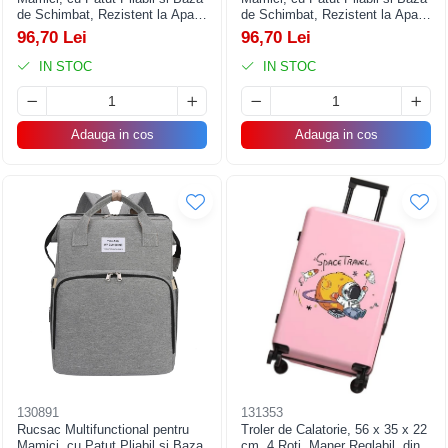
de Schimbat, Rezistent la Apa,
de Schimbat, Rezistent la Apa,
Capacitate Mare, Usor,
Capacitate Mare, Usor,
96,70 Lei
96,70 Lei
Compartimente Multiple,
Compartimente Multiple,
Buzunar Termic pentru Lapte, 42
Buzunar Termic pentru Lapte, 42
IN STOC
IN STOC
x 32 x 22 cm, Roz Pudra
x 32 x 22 cm, Albastru Deschis
Adauga in cos
Adauga in cos
130891
131353
Rucsac Multifunctional pentru
Troler de Calatorie, 56 x 35 x 22
Mamici, cu Patut Pliabil si Baza
cm, 4 Roti, Maner Reglabil, din