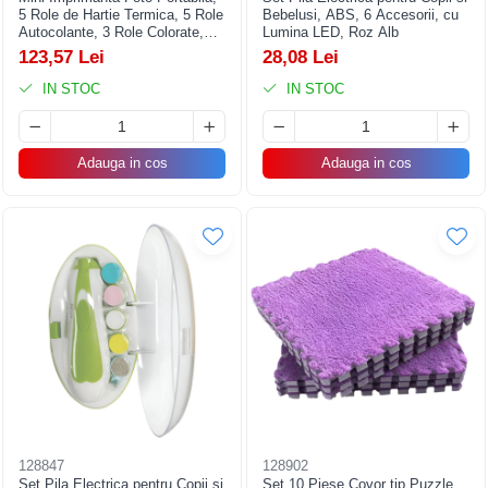
5 Role de Hartie Termica, 5 Role
Bebelusi, ABS, 6 Accesorii, cu
Autocolante, 3 Role Colorate,
Lumina LED, Roz Alb
Pixuri, Incarcare USB, Model
123,57 Lei
28,08 Lei
Pisica, Alb Roz
IN STOC
IN STOC
Adauga in cos
Adauga in cos
128847
128902
Set Pila Electrica pentru Copii si
Set 10 Piese Covor tip Puzzle,