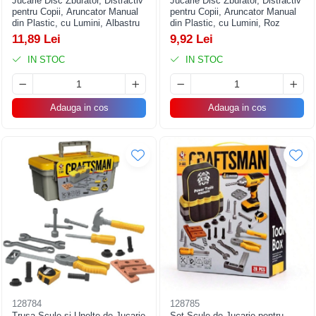
Jucarie Disc Zburator, Distractiv
Jucarie Disc Zburator, Distractiv
pentru Copii, Aruncator Manual
pentru Copii, Aruncator Manual
din Plastic, cu Lumini, Albastru
din Plastic, cu Lumini, Roz
11,89 Lei
9,92 Lei
IN STOC
IN STOC
Adauga in cos
Adauga in cos
128784
128785
Trusa Scule si Unelte de Jucarie
Set Scule de Jucarie pentru