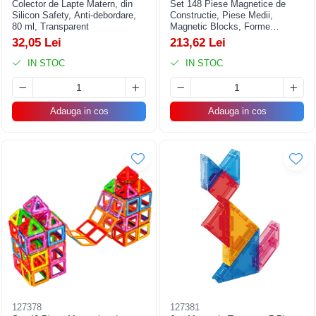
Colector de Lapte Matern, din
Set 148 Piese Magnetice de
Silicon Safety, Anti-debordare,
Constructie, Piese Medii,
80 ml, Transparent
Magnetic Blocks, Forme
Geometrice, 3 Ani, ABS,
32,05 Lei
213,62 Lei
Magnet, 25 x 17.8 x 10 cm,
Multicolor
IN STOC
IN STOC
Adauga in cos
Adauga in cos
127378
127381