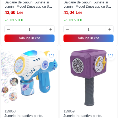
Baloane de Sapun, Sunete si
Baloane de Sapun, Sunete si
Lumini, Model Dinozaur, cu 8
Lumini, Model Dinozaur, cu 8
Orificii, 15 x 8.5 x 18.5, Roz
Orificii, 17.1 x 10.4 x 21.5 cm,
43,60 Lei
41,04 Lei
Albastru
IN STOC
IN STOC
Adauga in cos
Adauga in cos
129958
129959
Jucarie Interactiva pentru
Jucarie Interactiva pentru