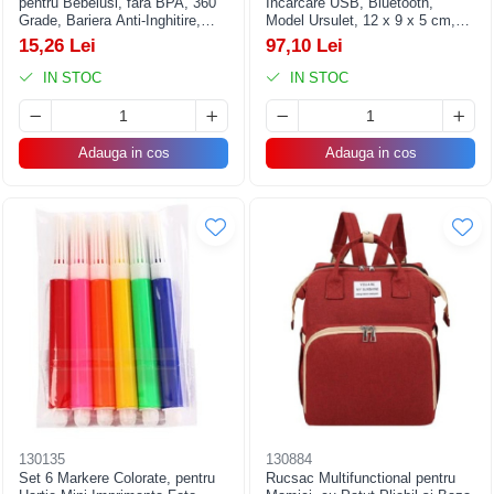
pentru Bebelusi, fara BPA, 360
Incarcare USB, Bluetooth,
Grade, Bariera Anti-Inghitire,
Model Ursulet, 12 x 9 x 5 cm,
Maner Ergonomic, 12.5 x 15 cm,
Alb Roz
15,26 Lei
97,10 Lei
Albastru
IN STOC
IN STOC
Adauga in cos
Adauga in cos
130135
130884
Set 6 Markere Colorate, pentru
Rucsac Multifunctional pentru