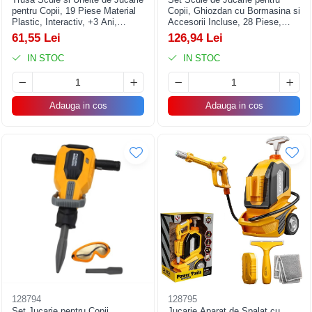
pentru Copii, 19 Piese Material
Copii, Ghiozdan cu Bormasina si
Plastic, Interactiv, +3 Ani,
Accesorii Incluse, 28 Piese,
27.5x15.5x13 cm, Gri/Portocaliu
Material Plastic Durabil,
61,55 Lei
126,94 Lei
Interactiv, +3 Ani, 30.5x25x11
cm, Negru/Portocaliu
IN STOC
IN STOC
Adauga in cos
Adauga in cos
128794
128795
Set Jucarie pentru Copii
Jucarie Aparat de Spalat cu