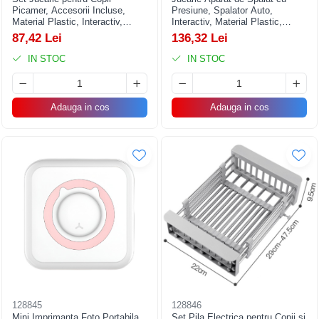
Picamer, Accesorii Incluse,
Presiune, Spalator Auto,
Material Plastic, Interactiv,
Interactiv, Material Plastic,
Distractiv, 41x26.4x8.1 cm,
Accesorii Incluse, 38x26x17.5
87,42 Lei
136,32 Lei
Portocaliu
cm, Portocaliu
IN STOC
IN STOC
Adauga in cos
Adauga in cos
128845
128846
Mini Imprimanta Foto Portabila,
Set Pila Electrica pentru Copii si