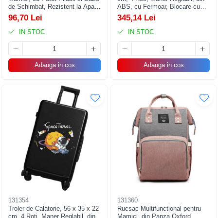
de Schimbat, Rezistent la Apa,
ABS, cu Fermoar, Blocare cu
Capacitate Mare, Usor,
Cod, Impermeabil, Model
96,70 Lei
345,14 Lei
Compartimente Multiple,
Astronaut, Roz
Buzunar Termic pentru Lapte, 42
IN STOC
IN STOC
x 32 x 22 cm, Gri
Adauga in cos
Adauga in cos
131354
131360
Troler de Calatorie, 56 x 35 x 22
Rucsac Multifunctional pentru
cm, 4 Roti, Maner Reglabil, din
Mamici, din Panza Oxford,