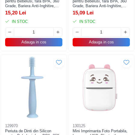
pentru Bebelusi, fara BPA, 360
pentru Bebelusi, fara BPA, 360
Grade, Bariera Anti-Inghitire,
Grade, Bariera Anti-Inghitire,
Maner Ergonomic, 12.5 x 15 cm,
Maner Ergonomic, 12.5 x 15 cm,
15,20 Lei
15,09 Lei
Roz
Turcoaz
IN STOC
IN STOC
Adauga in cos
Adauga in cos
129970
130125
Periuta de Dinti din Silicon
Mini Imprimanta Foto Portabila,