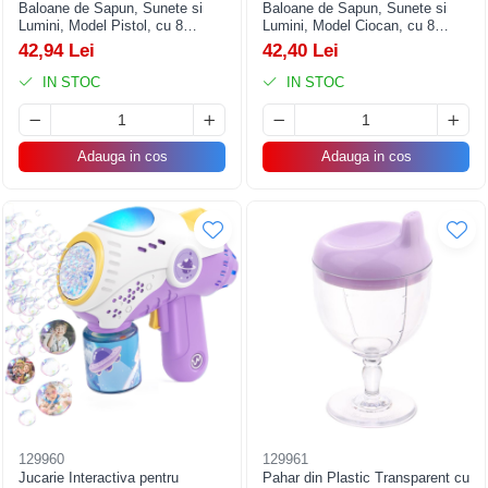
Baloane de Sapun, Sunete si
Baloane de Sapun, Sunete si
Lumini, Model Pistol, cu 8
Lumini, Model Ciocan, cu 8
Orificii, 20.6 x 9.4 x 21 cm,
Orificii, 13.5 x 10 x 12 cm, Mov
42,94 Lei
42,40 Lei
Albastru
IN STOC
IN STOC
Adauga in cos
Adauga in cos
129960
129961
Jucarie Interactiva pentru
Pahar din Plastic Transparent cu