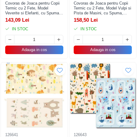
Covoras de Joaca pentru Copii
Covoras de Joaca pentru Copii
Articole pentru Iluminat
Termic cu 2 Fete, Model
Termic cu 2 Fete, Model Vulpi si
Veverite si Elefanti, cu Spuma,
Pista de Masini, cu Spuma,
Corpuri de iluminat
Impermeabil, Antiderapant,
Impermeabil, Antiderapant,
143,09 Lei
158,50 Lei
200cm x 180cm x 1cm
200cm x 160cm x 0.6cm
Lampi de veghe
IN STOC
IN STOC
Articole si, Echipamente pentru
Transport şi Ridicat
Pelerine, Umbrele si Accesorii
Adauga in cos
Adauga in cos
Videoproiectoare
126641
126643