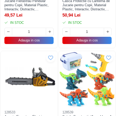
Jucarie Fierastrau Pendular
Casca Protectie cu Lanterna de
pentru Copii, Material Plastic,
Jucarie pentru Copii, Material
Interactiv, Distractiv,
Plastic, Interactiv, Distractiv,
19.5x18x6.5 cm, Portocaliu
29.5x19.5x6.5 cm, Portocaliu
49,57 Lei
50,94 Lei
IN STOC
IN STOC
Adauga in cos
Adauga in cos
128533
128539