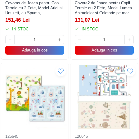
Covoras de Joaca pentru Copii
Covora? de Joaca pentru Copii
Termic cu 2 Fete, Model Arici si
Termic cu 2 Fete, Model Lumea
Ursuleti, cu Spuma,
Animalelor si Calatorie pe mare,
Impermeabil, Antiderapant,
cu Spuma, Impermeabil,
151,46 Lei
131,07 Lei
200cm x 180cm x 0.8cm
Antiderapant, 200x180 x 0.8 cm,
Multicolor
IN STOC
IN STOC
Adauga in cos
Adauga in cos
126645
126646