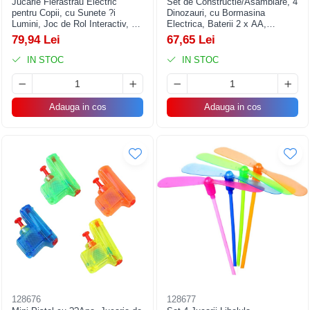
Jucarie Fierastrau Electric
Set de Constructie/Asamblare, 4
pentru Copii, cu Sunete ?i
Dinozauri, cu Bormasina
Lumini, Joc de Rol Interactiv, +3
Electrica, Baterii 2 x AA,
Ani, 43 x 10 x 18.5 cm,
Surubelnita si Cutie Depozitare,
79,94 Lei
67,65 Lei
Portocaliu
22.5 x 14.5 x 15 cm, Multicolor
IN STOC
IN STOC
Adauga in cos
Adauga in cos
128676
128677