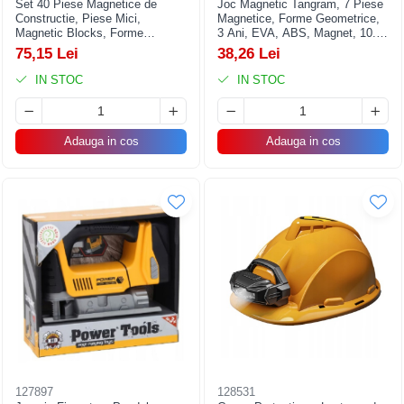
Set 40 Piese Magnetice de
Joc Magnetic Tangram, 7 Piese
Constructie, Piese Mici,
Magnetice, Forme Geometrice,
Magnetic Blocks, Forme
3 Ani, EVA, ABS, Magnet, 10.5
Geometrice, 3 Ani, ABS,
x 10.5 x 2.2 cm, Multicolor
75,15 Lei
38,26 Lei
Magnet, 20.5 x 14.5 x 12 cm,
Multicolor
IN STOC
IN STOC
Adauga in cos
Adauga in cos
127897
128531