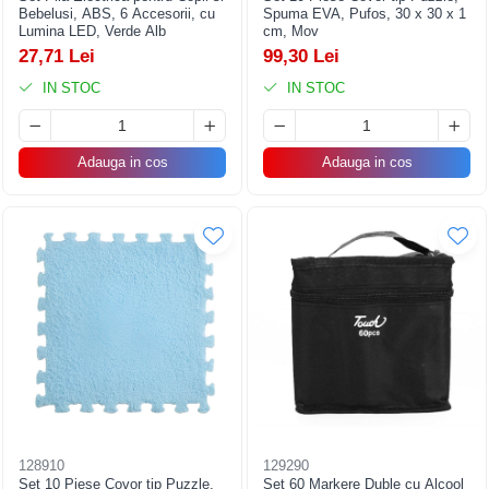
Bebelusi, ABS, 6 Accesorii, cu
Spuma EVA, Pufos, 30 x 30 x 1
Lumina LED, Verde Alb
cm, Mov
27,71 Lei
99,30 Lei
IN STOC
IN STOC
Adauga in cos
Adauga in cos
128910
129290
Set 10 Piese Covor tip Puzzle,
Set 60 Markere Duble cu Alcool