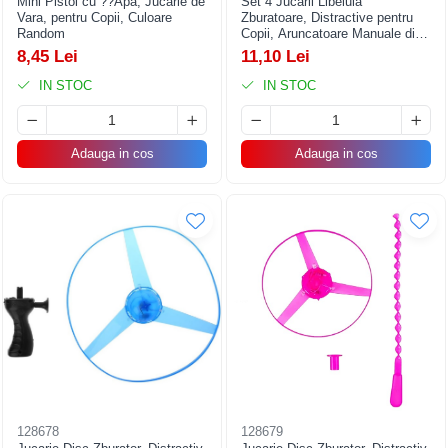
Mini Pistol cu ??Apa, Jucarie de
Set 4 Jucarii Libelula
Vara, pentru Copii, Culoare
Zburatoare, Distractive pentru
Random
Copii, Aruncatoare Manuale din
Plastic, cu Lumini, Multicolor
8,45 Lei
11,10 Lei
IN STOC
IN STOC
Adauga in cos
Adauga in cos
128678
128679