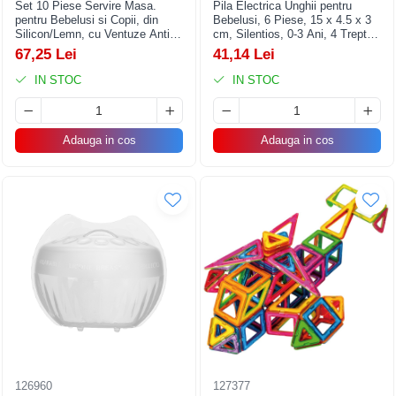
Set 10 Piese Servire Masa.
Pila Electrica Unghii pentru
pentru Bebelusi si Copii, din
Bebelusi, 6 Piese, 15 x 4.5 x 3
Silicon/Lemn, cu Ventuze Anti-
cm, Silentios, 0-3 Ani, 4 Trepte
alunecare, fara Alergeni. +6
de Viteza, Albastru
67,25 Lei
41,14 Lei
Luni, Model Elefant, Albastru
IN STOC
IN STOC
Adauga in cos
Adauga in cos
126960
127377