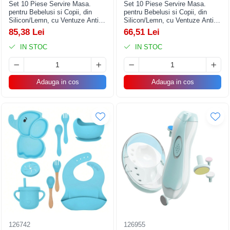
Set 10 Piese Servire Masa.
Set 10 Piese Servire Masa.
pentru Bebelusi si Copii, din
pentru Bebelusi si Copii, din
Silicon/Lemn, cu Ventuze Anti-
Silicon/Lemn, cu Ventuze Anti-
alunecare, fara Alergeni. +6
alunecare, fara Alergeni. +6
85,38 Lei
66,51 Lei
Luni, Model Elefant, Roz
Luni, Model Elefant, Mov
IN STOC
IN STOC
Adauga in cos
Adauga in cos
126742
126955