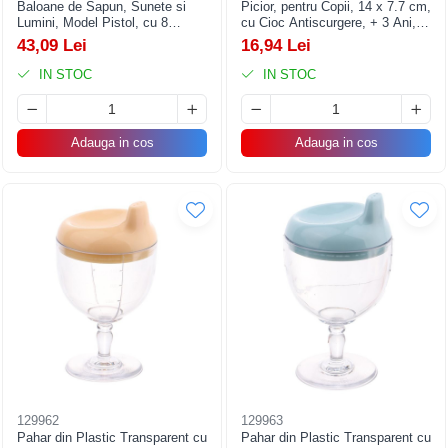
Baloane de Sapun, Sunete si
Picior, pentru Copii, 14 x 7.7 cm,
Lumini, Model Pistol, cu 8
cu Cioc Antiscurgere, + 3 Ani,
Orificii, 19 x 8.8 x 16.3 cm, Mov
Fara Maner, Mov
43,09 Lei
16,94 Lei
IN STOC
IN STOC
Adauga in cos
Adauga in cos
129962
129963
Pahar din Plastic Transparent cu
Pahar din Plastic Transparent cu