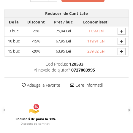
Articole pentru Iluminat
Reduceri de Cantitate
Corpuri de iluminat
De la
Discount
Pret
/ buc
Economisesti
Lampi de veghe
+
3
buc
-5%
75,94 Lei
11,99 Lei
Articole si, Echipamente pentru
Transport şi Ridicat
+
10
buc
-15%
67,95 Lei
119,91 Lei
Pelerine, Umbrele si Accesorii
+
15
buc
-20%
63,95 Lei
239,82 Lei
Videoproiectoare
Cod Produs:
128533
Ai nevoie de ajutor?
0727003995
Adauga la Favorite
Cere informatii
Reduceri de pana la 30%
Discount pe cantitati