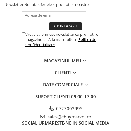
Joc educativ:
Ajuta la
dezvoltarea coordonarii mâna-ochi,
Newsletter
Nu rata ofertele si promotiile noastre
dexteritații și preciziei
mișcarilor copilului. Stimuleaza gândirea
logica și capacitatea de rezolvare a problemelor.
Interacțiune și socializare:
Ideal pentru
jocul de grup
sau
interacțiunea parinte-copil
, încurajând comunicarea și
colaborarea.
Vreau sa primesc newsletter cu promotiile
Design ergonomic:
Ușor de utilizat, perfect adaptat pentru
magazinului. Afla mai multe in
Politica de
mâinile mici ale copiilor
, cu
mânere confortabile
pentru o
Confidentialitate
prindere sigura.
Dimensiuni generoase:
43 x 10 x 18.5 cm, oferind o experiența
de joc realista și captivanta.
MAGAZINUL MEU
Baterii:
Funcționeaza cu
3 baterii AA (neincluse)
.
CLIENTI
DATE COMERCIALE
SUPORT CLIENTI
09:00-17:00
0727003995
sales@ebuymarket.ro
SOCIAL
URMARESTE-NE IN SOCIAL MEDIA