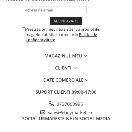
sunt asociate, transformandu-se in cunostinte.
Produs din material textil gros, special protejat pe ambele parti
de un strat filmat, avand in interior spuma.
Grosimea si densitatea spumei din acest model il fac perfect
Vreau sa primesc newsletter cu promotiile
pentru protejarea copiilor la impactul cu suprafetele dure si
magazinului. Afla mai multe in
Politica de
pentru izolare termica.
Confidentialitate
Caracteristici:
MAGAZINUL MEU
CLIENTI
impermeabil;
antiderapant;
DATE COMERCIALE
amortizeaza socul atunci cand bebelusul cade;
SUPORT CLIENTI
09:00-17:00
poate fi folosit atat la interior, cat si la exterior;
0727003995
sales@ebuymarket.ro
pentru: fete, baieti;
SOCIAL
URMARESTE-NE IN SOCIAL MEDIA
ideal pentru cadou;