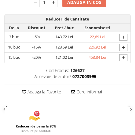
ADAUGA IN COS
Articole pentru Iluminat
Corpuri de iluminat
Reduceri de Cantitate
Lampi de veghe
De la
Discount
Pret
/ buc
Economisesti
Articole si, Echipamente pentru
+
3
buc
-5%
143,72 Lei
22,69 Lei
Transport şi Ridicat
+
10
buc
-15%
128,59 Lei
226,92 Lei
Pelerine, Umbrele si Accesorii
+
Videoproiectoare
15
buc
-20%
121,02 Lei
453,84 Lei
Cod Produs:
126627
Ai nevoie de ajutor?
0727003995
Adauga la Favorite
Cere informatii
Reduceri de pana la 30%
Discount pe cantitati