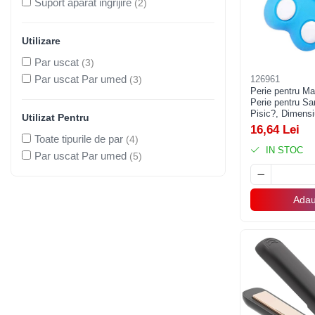
Suport aparat ingrijire
(2)
Uscatoare si Standere Haine
Articole pentru Gradina si Bricolaj
Utilizare
Articole pentru Iluminat
Par uscat
(3)
Corpuri de iluminat
Par uscat Par umed
(3)
126961
Lampi de veghe
Perie pentru Ma
Articole si, Echipamente pentru
Perie pentru S
Pisic?, Dimens
Transport şi Ridicat
Utilizat Pentru
Curatarea si Me
16,64 Lei
Parului, Albastr
Pelerine, Umbrele si Accesorii
Toate tipurile de par
(4)
IN STOC
Par uscat Par umed
(5)
Videoproiectoare
Accesorii Auto
Accesorii Auto
Adau
Kit-uri Siguranţă Auto
Suporti auto
Accesorii biciclete
Ochelari de Protecţie
Articole de plaja