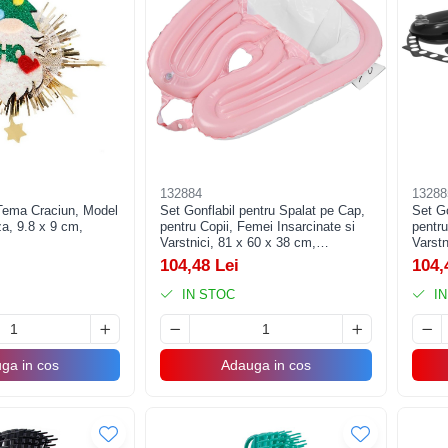
132884
13288
 Tema Craciun, Model
Set Gonflabil pentru Spalat pe Cap,
Set Go
a, 9.8 x 9 cm,
pentru Copii, Femei Insarcinate si
pentru
Varstnici, 81 x 60 x 38 cm,
Varstn
Ajustabil, Roz
Ajusta
104,48 Lei
104,
IN STOC
IN
ga in cos
Adauga in cos