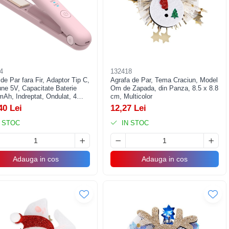
4
132418
de Par fara Fir, Adaptor Tip C,
Agrafa de Par, Tema Craciun, Model
ne 5V, Capacitate Baterie
Om de Zapada, din Panza, 8.5 x 8.8
Ah, Indreptat, Ondulat, 4
cm, Multicolor
 de Temperatura, 21.8 x 3.1 x
40 Lei
12,27 Lei
 cm, Roz
 STOC
IN STOC
Adauga in cos
Adauga in cos