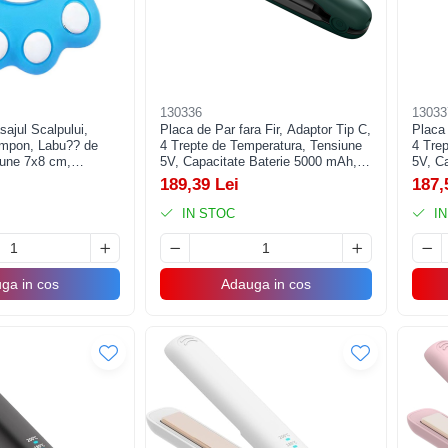
130336
13033
sajul Scalpului,
Placa de Par fara Fir, Adaptor Tip C,
Placa 
ampon, Labu?? de
4 Trepte de Temperatura, Tensiune
4 Tre
iune 7x8 cm,
5V, Capacitate Baterie 5000 mAh,
5V, C
ntinerea Curata a
Indreptat, Ondulat, 23.5x3.3x4.5
Indrep
189,39 Lei
187,
u
cm, Verde
cm, A
IN STOC
IN
ga in cos
Adauga in cos