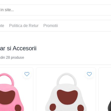
nte
Politica de Retur
Promotii
par si Accesorii
din
28
produse