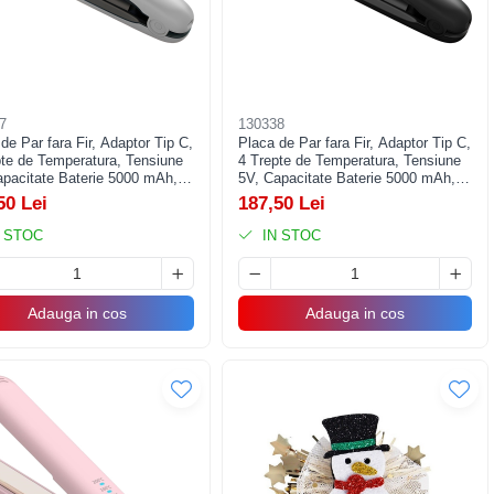
7
130338
de Par fara Fir, Adaptor Tip C,
Placa de Par fara Fir, Adaptor Tip C,
pte de Temperatura, Tensiune
4 Trepte de Temperatura, Tensiune
apacitate Baterie 5000 mAh,
5V, Capacitate Baterie 5000 mAh,
tat, Ondulat, 23.5x3.3x4.5
Indreptat, Ondulat, 23.5x3.3x4.5
50 Lei
187,50 Lei
lb
cm, Negru
 STOC
IN STOC
Adauga in cos
Adauga in cos