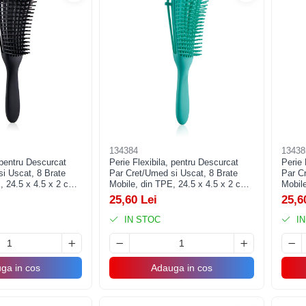
134384
13438
 pentru Descurcat
Perie Flexibila, pentru Descurcat
Perie 
i Uscat, 8 Brate
Par Cret/Umed si Uscat, 8 Brate
Par C
, 24.5 x 4.5 x 2 cm,
Mobile, din TPE, 24.5 x 4.5 x 2 cm,
Mobile
Verde
Mov
25,60 Lei
25,6
IN STOC
IN
ga in cos
Adauga in cos