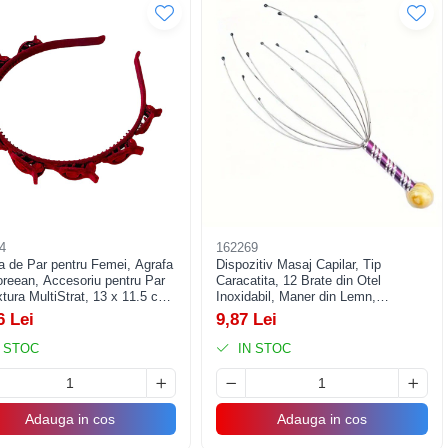
4
162269
a de Par pentru Femei, Agrafa
Dispozitiv Masaj Capilar, Tip
oreean, Accesoriu pentru Par
Caracatita, 12 Brate din Otel
tura MultiStrat, 13 x 11.5 cm,
Inoxidabil, Maner din Lemn,
Stimulare Circulatie Sanguina,
6 Lei
9,87 Lei
Accelerarea Cresterii Parului, Anti-
Stres, Multicolor
 STOC
IN STOC
Adauga in cos
Adauga in cos