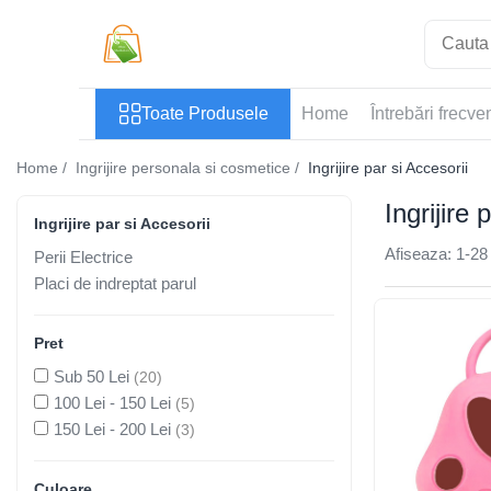
Toate Produsele
Toate Produsele
Home
Întrebări frecve
Casa si Bricolaj
Accesorii Birou si Consumabile
Home /
Ingrijire personala si cosmetice /
Ingrijire par si Accesorii
Articole pentru Animale
Ingrijire 
Articole pentru baie
Ingrijire par si Accesorii
Articole pentru Bucatarie
Afiseaza:
1-
28
Perii Electrice
Accesorii Bucătărie
Placi de indreptat parul
Dozatoare Condimente
Forme cuburi de gheata
Pret
Genti Termoizolante Mancare
Sub 50 Lei
(20)
Organizatoare si Depozitare
100 Lei - 150 Lei
(5)
Bucatarie
150 Lei - 200 Lei
(3)
Organizatoare si Depozitare
Bucatarie
Culoare