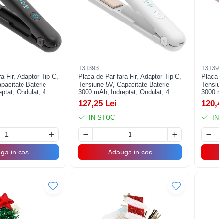
131393
13139
a Fir, Adaptor Tip C,
Placa de Par fara Fir, Adaptor Tip C,
Placa 
pacitate Baterie
Tensiune 5V, Capacitate Baterie
Tensiu
ptat, Ondulat, 4
3000 mAh, Indreptat, Ondulat, 4
3000 m
ratura, 21.8 x 3.1 x
Trepte de Temperatura, 21.8 x 3.1 x
Trepte
127,25 Lei
120,
u
3.4.1 cm, Alb
3.4.1
IN STOC
IN
ga in cos
Adauga in cos