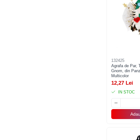
Banda adeziva
Confetti
Costume si Deghizare
Fete Masa si Perdele Franjurate
Lumanari si Toppere
Pompe Baloane
132425
Agrafa de Par,
Seturi si Arcade Baloane
Gnom, din Panz
Multicolor
Tematica Nunta
12,27 Lei
Craciun
IN STOC
Articole Craciun Bucatarie
Brazi Craciun
Costume Craciun
Adau
Covorase Brad
Decoratiune Muzicala Craciun