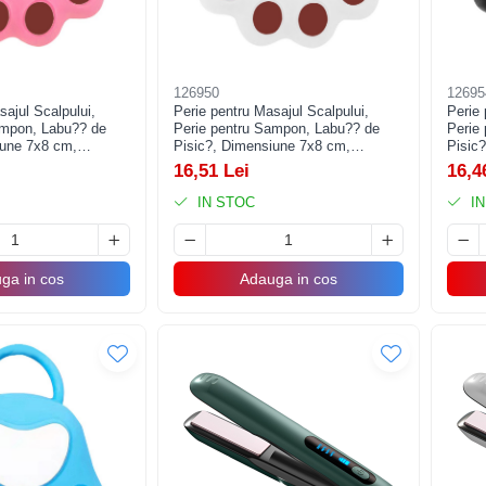
126950
12695
sajul Scalpului,
Perie pentru Masajul Scalpului,
Perie 
ampon, Labu?? de
Perie pentru Sampon, Labu?? de
Perie
iune 7x8 cm,
Pisic?, Dimensiune 7x8 cm,
Pisic
ntinerea Curata a
Curatarea si Mentinerea Curata a
Curata
16,51 Lei
16,4
Parului, Alb
Parulu
IN STOC
IN
ga in cos
Adauga in cos