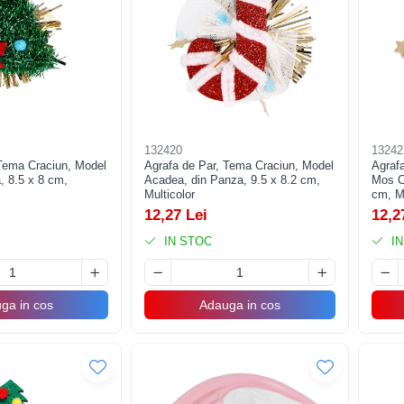
132420
13242
 Tema Craciun, Model
Agrafa de Par, Tema Craciun, Model
Agraf
, 8.5 x 8 cm,
Acadea, din Panza, 9.5 x 8.2 cm,
Mos C
Multicolor
cm, Mu
12,27 Lei
12,2
IN STOC
IN
ga in cos
Adauga in cos