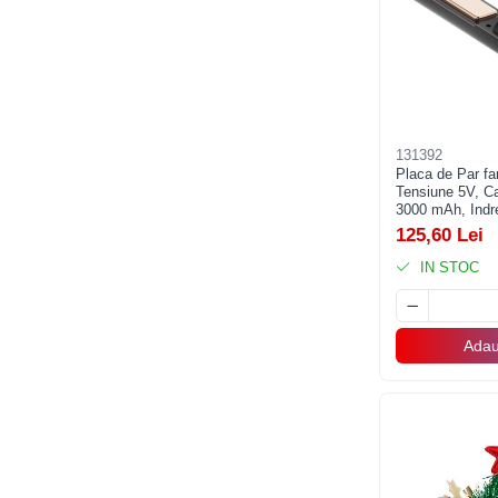
Pistoale cu apa
Articole pentru Copii
Articole Diverse copii
Articole diverse pentru copii
Covorase de joaca
131392
Placa de Par far
Genti, Portofele, Penare
Tensiune 5V, Ca
3000 mAh, Indre
Ingrijire Unghii
Trepte de Tempe
125,60 Lei
3.4.1 cm, Negr
Jucarii Creative
IN STOC
Jucarii pentru copii
Jucarii si Jocuri
Adau
Jucarii si Jocuri
Markere si Set Desen
Markere si Set Desen
Scaune de masa bebe
Articole Petrecere