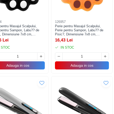
4
126957
pentru Masajul Scalpului,
Perie pentru Masajul Scalpului,
 pentru Sampon, Labu?? de
Perie pentru Sampon, Labu?? de
?, Dimensiune 7x8 cm,
Pisic?, Dimensiune 7x8 cm,
rea si Mentinerea Curata a
Curatarea si Mentinerea Curata a
6 Lei
16,43 Lei
i, Negru
Parului, Portocaliu
 STOC
IN STOC
Adauga in cos
Adauga in cos