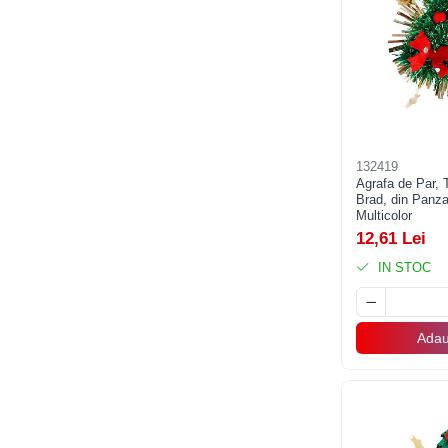
Accesorii Baloane
Accesorii Petrecere
Articole Petrecere
Articole Servire Masa
Baloane Folie
132419
Baloane Coronita
Agrafa de Par,
Baloane cu Suport
Brad, din Panza
Multicolor
Baloane Tip Bratara
12,61 Lei
Cifre
IN STOC
Figurine si Baloane 3D
Litere
Seturi Baloane Folie
Adau
Tematica Fata/Baiat
Baloane Latex
Baloane si Accesorii Absolvire
Baloane si Accesorii Halloween