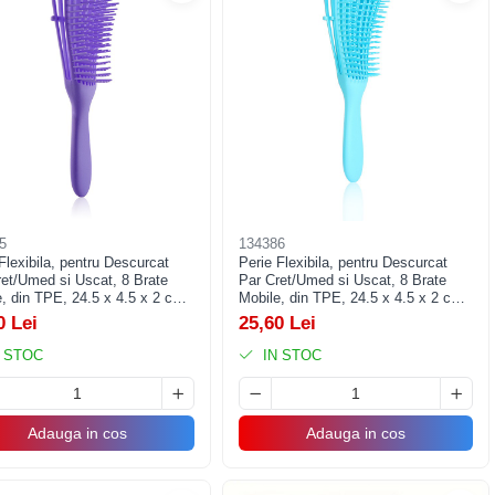
5
134386
Flexibila, pentru Descurcat
Perie Flexibila, pentru Descurcat
ret/Umed si Uscat, 8 Brate
Par Cret/Umed si Uscat, 8 Brate
, din TPE, 24.5 x 4.5 x 2 cm,
Mobile, din TPE, 24.5 x 4.5 x 2 cm,
Albastru
0 Lei
25,60 Lei
 STOC
IN STOC
Adauga in cos
Adauga in cos