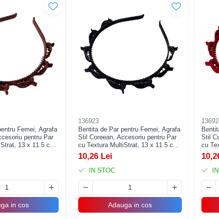
136923
13692
pentru Femei, Agrafa
Bentita de Par pentru Femei, Agrafa
Bentit
ccesoriu pentru Par
Stil Coreean, Accesoriu pentru Par
Stil C
iStrat, 13 x 11.5 cm,
cu Textura MultiStrat, 13 x 11.5 cm,
cu Tex
Negru
Rosu
10,26 Lei
10,2
IN STOC
IN
ga in cos
Adauga in cos