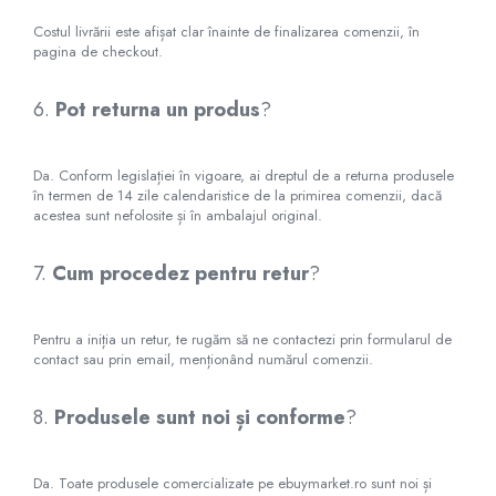
Articole pentru Iluminat
Costul livrării este afișat clar înainte de finalizarea comenzii, în
Corpuri de iluminat
pagina de checkout.
Lampi de veghe
Articole si, Echipamente pentru
6.
Pot returna un produs
?
Transport şi Ridicat
Pelerine, Umbrele si Accesorii
Da. Conform legislației în vigoare, ai dreptul de a returna produsele
Videoproiectoare
în termen de 14 zile calendaristice de la primirea comenzii, dacă
acestea sunt nefolosite și în ambalajul original.
7.
Cum procedez pentru retur
?
Pentru a iniția un retur, te rugăm să ne contactezi prin formularul de
contact sau prin email, menționând numărul comenzii.
8.
Produsele sunt noi și conforme
?
Da. Toate produsele comercializate pe ebuymarket.ro sunt noi și