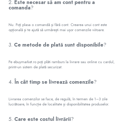
2.
Este necesar să am cont pentru a
Veselă pentru Masă
Kendama Rubber Grip V3 Cupe
Baloane Latex
Iluminat Festiv
comanda
?
Mari
Articole pentru Casa si Curatenie
Baloane si Accesorii Absolvire
Instalatii de Craciun
Kendama Silken V3 King Size
Accesorii Ingrijire Casa
Baloane si Accesorii Halloween
Liniar / Sir
Nu. Poți plasa o comandă și fără cont. Crearea unui cont este
Cutii depozitare
Kendama Super Sticky V2 Cupe
opțională și te ajută să urmărești mai ușor comenzile viitoare.
Banda adeziva
Mari
Ornamente Brad
Diverse Casa
Confetti
Incalzire si climatizare
Suport Decorativ Lumanare
3.
Ce metode de plată sunt disponibile
?
Costume si Deghizare
Lumanari
Maturi, Perii, Mopuri si Galeti
Fete Masa si Perdele Franjurate
Pe ebuymarket.ro poți plăti ramburs la livrare sau online cu cardul,
Perne Voiaj, Paturi si Textile
Lumanari si Toppere
printr-un sistem de plată securizat.
Produse Curatenie
Pompe Baloane
Produse ingrijire incaltaminte
4.
În cât timp se livrează comenzile
?
Seturi si Arcade Baloane
Radiatoare si Seminee electrice
Tematica Nunta
Steaguri
Livrarea comenzilor se face, de regulă, în termen de 1–3 zile
Tapet 3D Autoadeziv
lucrătoare, în funcție de localitate și disponibilitatea produselor.
Umidificatoare
Uscatoare si Standere Haine
5.
Care este costul livrării
?
Articole pentru Gradina si Bricolaj