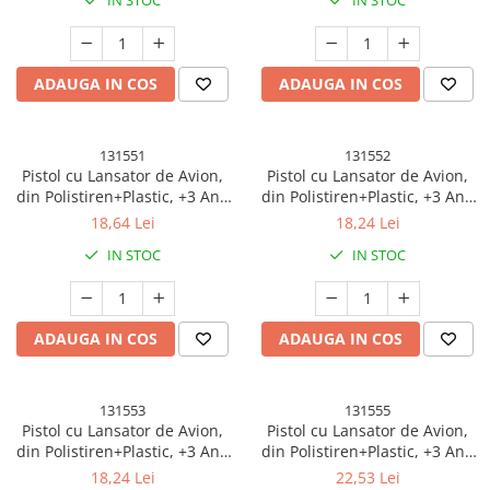
IN STOC
IN STOC
ADAUGA IN COS
ADAUGA IN COS
131551
131552
Pistol cu Lansator de Avion,
Pistol cu Lansator de Avion,
din Polistiren+Plastic, +3 Ani,
din Polistiren+Plastic, +3 Ani,
Avion 38 cm, Lansare 10 m,
Avion 24 cm, Lansare 10 m,
18,64 Lei
18,24 Lei
Albastru/Rosu
Rosu/Albastru
IN STOC
IN STOC
ADAUGA IN COS
ADAUGA IN COS
131553
131555
Pistol cu Lansator de Avion,
Pistol cu Lansator de Avion,
din Polistiren+Plastic, +3 Ani,
din Polistiren+Plastic, +3 Ani,
Avion 24 cm, Lansare 10 m, cu
Avion 38 cm, Lansare 10 m, cu
18,24 Lei
22,53 Lei