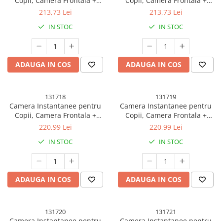
Copii, Camera Frontala +
Copii, Camera Frontala +
Selfie, cu Functie de Printare,
Selfie, cu Functie de Printare,
213,73 Lei
213,73 Lei
Cablu USB-C, Bluetooth,
Cablu USB-C, Bluetooth,
IN STOC
IN STOC
Compatibil iOS/Android,
Compatibil iOS/Android,
Imprimare APP, Model Dino,
Imprimare APP, Model Bunny,
Albastru
Roz
ADAUGA IN COS
ADAUGA IN COS
131718
131719
Camera Instantanee pentru
Camera Instantanee pentru
Copii, Camera Frontala +
Copii, Camera Frontala +
Selfie, cu Functie de Printare,
Selfie, cu Functie de Printare,
220,99 Lei
220,99 Lei
Cablu USB-C, Bluetooth,
Cablu USB-C, Bluetooth,
IN STOC
IN STOC
Compatibil iOS/Android,
Compatibil iOS/Android,
Imprimare APP, Model Pisica
Imprimare APP, Model Pisica
Smiley Face, Verde
Smiley Face, Roz
ADAUGA IN COS
ADAUGA IN COS
131720
131721
Camera Instantanee pentru
Camera Instantanee pentru