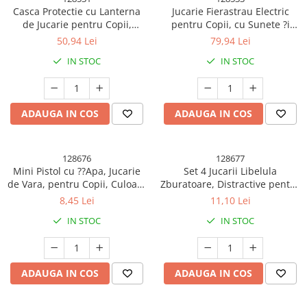
Pistoale cu apa
Casca Protectie cu Lanterna
Jucarie Fierastrau Electric
de Jucarie pentru Copii,
pentru Copii, cu Sunete ?i
Articole pentru Copii
Material Plastic, Interactiv,
Lumini, Joc de Rol Interactiv,
50,94 Lei
79,94 Lei
Articole Diverse copii
Distractiv, 29.5x19.5x6.5 cm,
+3 Ani, 43 x 10 x 18.5 cm,
IN STOC
IN STOC
Portocaliu
Portocaliu
Articole diverse pentru copii
Covorase de joaca
Genti, Portofele, Penare
ADAUGA IN COS
ADAUGA IN COS
Ingrijire Unghii
Jucarii Creative
128676
128677
Mini Pistol cu ??Apa, Jucarie
Set 4 Jucarii Libelula
Jucarii pentru copii
de Vara, pentru Copii, Culoare
Zburatoare, Distractive pentru
Jucarii si Jocuri
Random
Copii, Aruncatoare Manuale
8,45 Lei
11,10 Lei
din Plastic, cu Lumini,
Jucarii si Jocuri
IN STOC
IN STOC
Multicolor
Markere si Set Desen
Markere si Set Desen
ADAUGA IN COS
ADAUGA IN COS
Scaune de masa bebe
Articole Petrecere