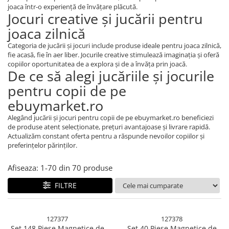
Pahare, Sticle si Cani
joaca într-o experiență de învățare plăcută.
Jocuri creative și jucării pentru
Ustensile pentru Bucătărie
joaca zilnică
Ustensile pentru Bucătărie
Veselă pentru Masă
Categoria de jucării și jocuri include produse ideale pentru joaca zilnică,
fie acasă, fie în aer liber. Jocurile creative stimulează imaginația și oferă
Articole pentru Casa si Curatenie
copiilor oportunitatea de a explora și de a învăța prin joacă.
De ce să alegi jucăriile și jocurile
Accesorii Ingrijire Casa
Cutii depozitare
pentru copii de pe
Diverse Casa
ebuymarket.ro
Incalzire si climatizare
Alegând jucării și jocuri pentru copii de pe ebuymarket.ro beneficiezi
Lumanari
de produse atent selecționate, prețuri avantajoase și livrare rapidă.
Actualizăm constant oferta pentru a răspunde nevoilor copiilor și
Maturi, Perii, Mopuri si Galeti
preferințelor părinților.
Perne Voiaj, Paturi si Textile
Produse ingrijire incaltaminte
Afiseaza:
1-
70
din
70
produse
Radiatoare si Seminee electrice
FILTRE
Steaguri
Tapet 3D Autoadeziv
Umidificatoare
127377
127378
Set 148 Piese Magnetice de
Set 40 Piese Magnetice de