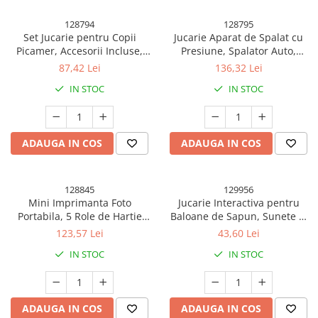
Banda adeziva
128794
128795
Set Jucarie pentru Copii
Jucarie Aparat de Spalat cu
Confetti
Picamer, Accesorii Incluse,
Presiune, Spalator Auto,
Costume si Deghizare
Material Plastic, Interactiv,
Interactiv, Material Plastic,
87,42 Lei
136,32 Lei
Distractiv, 41x26.4x8.1 cm,
Accesorii Incluse, 38x26x17.5
Fete Masa si Perdele Franjurate
IN STOC
IN STOC
Portocaliu
cm, Portocaliu
Lumanari si Toppere
Pompe Baloane
ADAUGA IN COS
ADAUGA IN COS
Seturi si Arcade Baloane
Tematica Nunta
128845
129956
Craciun
Mini Imprimanta Foto
Jucarie Interactiva pentru
Articole Craciun Bucatarie
Portabila, 5 Role de Hartie
Baloane de Sapun, Sunete si
Termica, 5 Role Autocolante, 3
Lumini, Model Dinozaur, cu 8
123,57 Lei
43,60 Lei
Brazi Craciun
Role Colorate, Pixuri,
Orificii, 15 x 8.5 x 18.5, Roz
IN STOC
IN STOC
Incarcare USB, Model Pisica,
Costume Craciun
Alb Roz
Covorase Brad
Decoratiune Muzicala Craciun
ADAUGA IN COS
ADAUGA IN COS