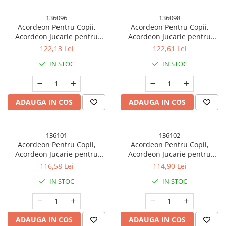
136096
136098
Acordeon Pentru Copii,
Acordeon Pentru Copii,
Acordeon Jucarie pentru
Acordeon Jucarie pentru
Educatie Timpurie, 7 butoane
Educatie Timpurie, 7 butoane
122,13 Lei
122,61 Lei
2 bass, Acordeon Instrument
2 bass, Acordeon Instrument
IN STOC
IN STOC
Muzical pentru Copii, 18 x 17
Muzical pentru Copii, 18 x 17
x 10 cm, Rosu
x 10 cm, Albastru
ADAUGA IN COS
ADAUGA IN COS
136101
136102
Acordeon Pentru Copii,
Acordeon Pentru Copii,
Acordeon Jucarie pentru
Acordeon Jucarie pentru
Educatie Timpurie, 7 butoane
Educatie Timpurie, 7 butoane
116,58 Lei
114,90 Lei
2 bass, Acordeon Instrument
2 bass, Acordeon Instrument
IN STOC
IN STOC
Muzical pentru Copii, 18 x 17
Muzical pentru Copii, 18 x 17
x 10 cm, Verde
x 10 cm, Mov
ADAUGA IN COS
ADAUGA IN COS