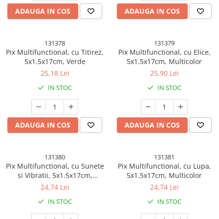
Kendama Rainbow V2 Cupe Mari
ADAUGA IN COS
ADAUGA IN COS
Kendama Rainbow V3 King Size
Kendama Royal V3 King Size
131378
131379
Pix Multifunctional, cu Titirez,
Pix Multifunctional, cu Elice,
Kendama Rubber Grip
5x1.5x17cm, Verde
5x1.5x17cm, Multicolor
Kendama Rubber Grip V2 Cupe
25,18 Lei
25,90 Lei
Mari
IN STOC
IN STOC
Kendama Rubber Grip V3 Cupe
Mari
Kendama Silken V3 King Size
ADAUGA IN COS
ADAUGA IN COS
Kendama Super Sticky V2 Cupe
Mari
131380
131381
Solare
Pix Multifunctional, cu Sunete
Pix Multifunctional, cu Lupa,
Instalatii Solare
si Vibratii, 5x1.5x17cm,
5x1.5x17cm, Multicolor
Multicolor
24,74 Lei
24,74 Lei
Lampi solare
IN STOC
IN STOC