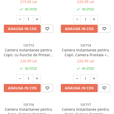
Cablu USB-C, Bluetooth,
Camera Frontala + Selfie,
219,66 Lei
220,99 Lei
Compatibil iOS/Android,
Cablu USB-C, Bluetooth,
IN STOC
IN STOC
Camera Frontala + Selfie,
Compatibil iOS/Android,
Model Iepure, Snur Inclus,
Imprimare APP, Model Pisica,
Roz
Roz
ADAUGA IN COS
ADAUGA IN COS
131713
131714
Camera Instantanee pentru
Camera Instantanee pentru
Copii, cu Functie de Printare,
Copii, Camera Frontala +
Camera Frontala + Selfie,
Selfie, cu Functie de Printare,
220,99 Lei
220,99 Lei
Cablu USB-C, Bluetooth,
Cablu USB-C, Bluetooth,
IN STOC
IN STOC
Compatibil iOS/Android,
Compatibil iOS/Android,
Imprimare APP, Model Pisica,
Model Dinozaur, Snur Inclus,
Albastru
Verde
ADAUGA IN COS
ADAUGA IN COS
131716
131717
Camera Instantanee pentru
Camera Instantanee pentru