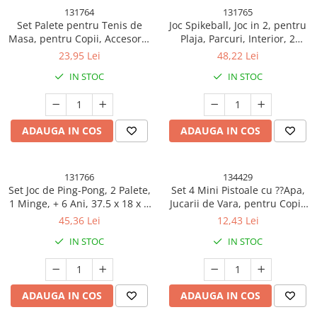
131764
131765
Set Palete pentru Tenis de
Joc Spikeball, Joc in 2, pentru
Masa, pentru Copii, Accesoriu
Plaja, Parcuri, Interior, 2
de Agatat Inclus, 2 Mingi,
Plase, 2 Mingi, Multicolor
23,95 Lei
48,22 Lei
Design Animat, Albastru
IN STOC
IN STOC
ADAUGA IN COS
ADAUGA IN COS
131766
134429
Set Joc de Ping-Pong, 2 Palete,
Set 4 Mini Pistoale cu ??Apa,
1 Minge, + 6 Ani, 37.5 x 18 x 3
Jucarii de Vara, pentru Copii,
cm, Galben/Verde
4 Culori Transparente
45,36 Lei
12,43 Lei
Random
IN STOC
IN STOC
ADAUGA IN COS
ADAUGA IN COS