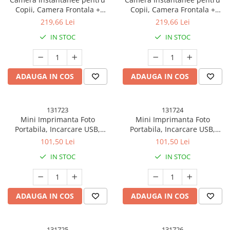
Copii, Camera Frontala +
Copii, Camera Frontala +
Selfie, cu Functie de Printare,
Selfie, cu Functie de Printare,
219,66 Lei
219,66 Lei
Cablu USB-C, Bluetooth,
Cablu USB-C, Bluetooth,
IN STOC
IN STOC
Compatibil iOS/Android,
Compatibil iOS/Android,
Imprimare APP, Model Dino
Imprimare APP, Model Iepure
Love, Albastru
Love, Roz
ADAUGA IN COS
ADAUGA IN COS
131723
131724
Mini Imprimanta Foto
Mini Imprimanta Foto
Portabila, Incarcare USB,
Portabila, Incarcare USB,
Bluetooth, Model Pisica, Print
Bluetooth, Model Pisica, Print
101,50 Lei
101,50 Lei
Alb-Negru, Albastru
Alb-Negru, Roz
IN STOC
IN STOC
ADAUGA IN COS
ADAUGA IN COS
131725
131726