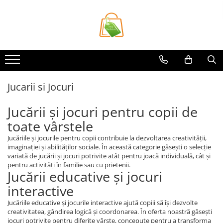
Toate Produsele
Casa si Bricolaj
Accesorii Birou si Consumabile
Articole pentru Animale
Jucarii si Jocuri
Articole pentru baie
Jucării și jocuri pentru copii de
Articole pentru Bucatarie
toate vârstele
Accesorii Bucătărie
Jucăriile și jocurile pentru copii contribuie la dezvoltarea creativității,
Dozatoare Condimente
imaginației și abilităților sociale. În această categorie găsești o selecție
Forme cuburi de gheata
variată de jucării și jocuri potrivite atât pentru joacă individuală, cât și
pentru activități în familie sau cu prietenii.
Genti Termoizolante Mancare
Jucării educative și jocuri
Organizatoare si Depozitare
interactive
Bucatarie
Organizatoare si Depozitare
Jucăriile educative și jocurile interactive ajută copiii să își dezvolte
creativitatea, gândirea logică și coordonarea. În oferta noastră găsești
Bucatarie
jocuri potrivite pentru diferite vârste, concepute pentru a transforma