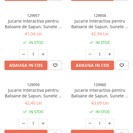
Decoratiuni Brad
Decoratiuni Craciun
129957
129958
Decoratiuni Luminoase
Jucarie Interactiva pentru
Jucarie Interactiva pentru
Baloane de Sapun, Sunete si
Baloane de Sapun, Sunete si
Figurine Decorative Craciun
Lumini, Model Dinozaur, cu 8
Lumini, Model Pistol, cu 8
41,04 Lei
42,94 Lei
Orificii, 17.1 x 10.4 x 21.5 cm,
Orificii, 20.6 x 9.4 x 21 cm,
Fundite Brad
IN STOC
IN STOC
Albastru
Albastru
Ghirlanda Decorativa
Globuri Brad
ADAUGA IN COS
ADAUGA IN COS
Iluminat Festiv
Instalatii de Craciun
129959
129960
Liniar / Sir
Jucarie Interactiva pentru
Jucarie Interactiva pentru
Ornamente Brad
Baloane de Sapun, Sunete si
Baloane de Sapun, Sunete si
Lumini, Model Ciocan, cu 8
Lumini, Model Pistol, cu 8
42,40 Lei
43,09 Lei
Suport Decorativ Lumanare
Orificii, 13.5 x 10 x 12 cm, Mov
Orificii, 19 x 8.8 x 16.3 cm,
IN STOC
IN STOC
Ingrijire personala si cosmetice
Mov
Accesorii Machiaj si Trimmere
Epilare, tuns si ras