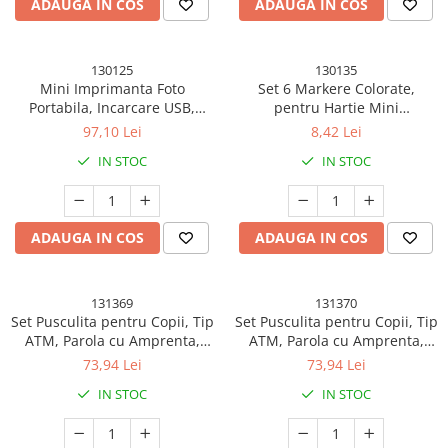
ADAUGA IN COS
ADAUGA IN COS
Fitness si sport
Genti Cosmetice si Organizare
130125
130135
Ingrijire par si Accesorii
Mini Imprimanta Foto
Set 6 Markere Colorate,
Portabila, Incarcare USB,
pentru Hartie Mini
Perii Electrice
Bluetooth, Model Ursulet, 12 x
Imprimanta Foto Portabila,
97,10 Lei
8,42 Lei
Placi de indreptat parul
9 x 5 cm, Alb Roz
Multicolor
IN STOC
IN STOC
Ingrijirea Unghiilor
Palete Farduri si Truse Make-Up
Suporturi ortopedice si orteze
ADAUGA IN COS
ADAUGA IN COS
Kendama si Spinnere
Kendama Chicanos V2 Cupe Mari
131369
131370
Kendama Chicanos V3 King Size
Set Pusculita pentru Copii, Tip
Set Pusculita pentru Copii, Tip
ATM, Parola cu Amprenta,
ATM, Parola cu Amprenta,
Kendama Frequency V3 King Size
13.5 x 11.5 x 20 cm, Roz
13.5 x 11.5 x 20 cm, Albastru
73,94 Lei
73,94 Lei
Kendama Legendary
IN STOC
IN STOC
Kendama Legendary V2 Cupe Mari
Kendama Legendary V3 King Size