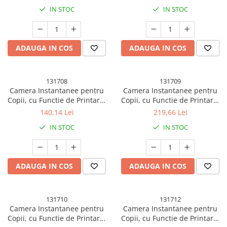
Lumini, Albastru/Rosu
Lumini si Roti, Rosu/Albastru
IN STOC
IN STOC
ADAUGA IN COS
ADAUGA IN COS
131708
131709
Camera Instantanee pentru
Camera Instantanee pentru
Copii, cu Functie de Printare,
Copii, cu Functie de Printare,
Cablu USB-C, Bluetooth,
Cablu USB-C, Bluetooth,
140,14 Lei
219,66 Lei
compatibil iOS/Android,
Compatibil iOS/Android,
IN STOC
IN STOC
Imprimare APP, Model Urechi,
Camera Frontala + Selfie,
Snur Subtire Inclus, Portocaliu
Model Iepure, Snur Inclus,
Verde
ADAUGA IN COS
ADAUGA IN COS
131710
131712
Camera Instantanee pentru
Camera Instantanee pentru
Copii, cu Functie de Printare,
Copii, cu Functie de Printare,