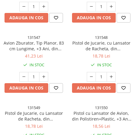
ADAUGA IN COS
ADAUGA IN COS
131547
131548
Avion Zburator, Tip Planor, 83
Pistol de Jucarie, cu Lansator
cm Lungime, +3 Ani, din
de Racheta, din
Polistiren, Aruncare 10 - 30 m,
Polistiren/Plastic, Lumina LED,
41,23 Lei
18,78 Lei
Gri
+3 Ani, Albastru/Rosu
IN STOC
IN STOC
ADAUGA IN COS
ADAUGA IN COS
131549
131550
Pistol de Jucarie, cu Lansator
Pistol cu Lansator de Avion,
de Racheta, din
din Polistiren+Plastic, +3 Ani,
Polistiren/Plastic, Lumina LED,
Avion 38 cm, Lansare 10 m,
18,78 Lei
18,56 Lei
+3 Ani, Rosu/Albastru
Rosu/Albastru