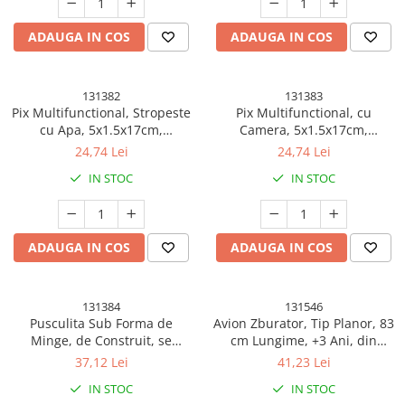
ADAUGA IN COS
ADAUGA IN COS
131382
131383
Pix Multifunctional, Stropeste
Pix Multifunctional, cu
cu Apa, 5x1.5x17cm,
Camera, 5x1.5x17cm,
Multifunctional
Multifunctional
24,74 Lei
24,74 Lei
IN STOC
IN STOC
ADAUGA IN COS
ADAUGA IN COS
131384
131546
Pusculita Sub Forma de
Avion Zburator, Tip Planor, 83
Minge, de Construit, se
cm Lungime, +3 Ani, din
Asambleaza/Dezasambleaza,
Polistiren, Aruncare 10 - 30 m,
37,12 Lei
41,23 Lei
din Plastic, 16.5x16.5x16.5,
Negru
IN STOC
IN STOC
Multicolor