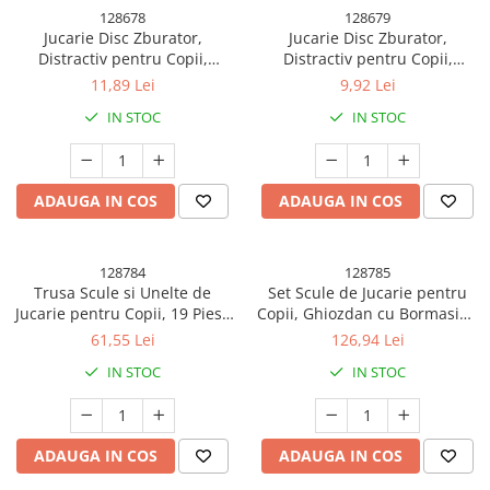
128678
128679
Accesorii Baloane
Jucarie Disc Zburator,
Jucarie Disc Zburator,
Accesorii Petrecere
Distractiv pentru Copii,
Distractiv pentru Copii,
Aruncator Manual din Plastic,
Aruncator Manual din Plastic,
11,89 Lei
9,92 Lei
Articole Petrecere
cu Lumini, Albastru
cu Lumini, Roz
IN STOC
IN STOC
Articole Servire Masa
Baloane Folie
Baloane Coronita
ADAUGA IN COS
ADAUGA IN COS
Baloane cu Suport
Baloane Tip Bratara
128784
128785
Cifre
Trusa Scule si Unelte de
Set Scule de Jucarie pentru
Figurine si Baloane 3D
Jucarie pentru Copii, 19 Piese
Copii, Ghiozdan cu Bormasina
Litere
Material Plastic, Interactiv, +3
si Accesorii Incluse, 28 Piese,
61,55 Lei
126,94 Lei
Ani, 27.5x15.5x13 cm,
Material Plastic Durabil,
Seturi Baloane Folie
IN STOC
IN STOC
Gri/Portocaliu
Interactiv, +3 Ani, 30.5x25x11
Tematica Fata/Baiat
cm, Negru/Portocaliu
Baloane Latex
Baloane si Accesorii Absolvire
ADAUGA IN COS
ADAUGA IN COS
Baloane si Accesorii Halloween