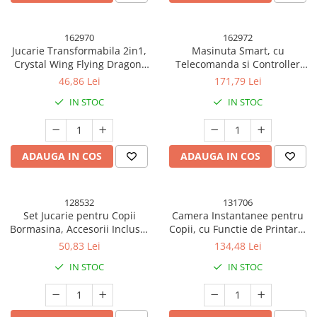
162970
162972
Jucarie Transformabila 2in1,
Masinuta Smart, cu
Crystal Wing Flying Dragon,
Telecomanda si Controller
Masina/Dragon, Atractie
prin Gesturi/Wireless,
46,86 Lei
171,79 Lei
Magnetica, Fluorescent, +3
Lumini/Sunet/Abur,
IN STOC
IN STOC
Ani, din ABS, Multicolor
Reincarcabila, 24x12,4x7,1
cm, Statie de Incarcare EV,
Albastru/Portocaliu
ADAUGA IN COS
ADAUGA IN COS
128532
131706
Set Jucarie pentru Copii
Camera Instantanee pentru
Bormasina, Accesorii Incluse,
Copii, cu Functie de Printare,
4 Capete de Schimb, Material
Cablu USB-C, Bluetooth,
50,83 Lei
134,48 Lei
Plastic, Interactiv, Distractiv,
compatibil iOS/Android,
IN STOC
IN STOC
21.5x17.5x6 cm, Portocaliu
Imprimare APP, Model Urechi,
Snur Subtire Inclus, Roz