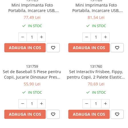
Mini Imprimanta Foto
Mini Imprimanta Foto
Portabila, Incarcare USB,
Portabila, Incarcare USB,
Bluetooth, Model Pisicuta,
Bluetooth, Model Pisicuta,
77,49 Lei
81,54 Lei
Print Alb-Negru, Roz
Print Alb-Negru, Albastru
IN STOC
IN STOC
ADAUGA IN COS
ADAUGA IN COS
131759
131760
Set de Baseball 5 Piese pentru
Set Interactiv Frisbee, Fippy,
Copii, Jucarie Dinosaur Press,
pentru Copii, 2 Palete Elastice,
14x23 cm, Verde/Albastru
Diametru 30 cm, 4 Mingi, + 3
55,90 Lei
70,69 Lei
Ani, Design Animat, Multicolor
IN STOC
IN STOC
ADAUGA IN COS
ADAUGA IN COS