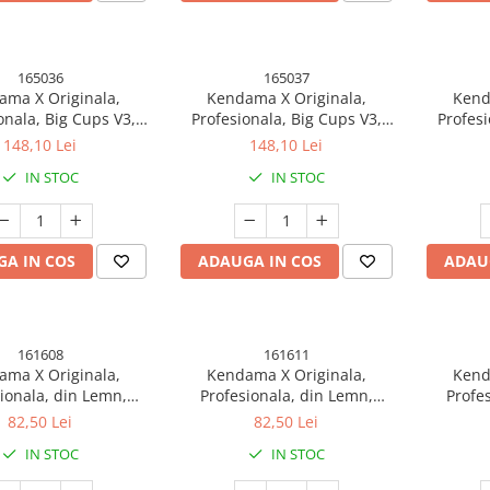
165036
165037
ma X Originala,
Kendama X Originala,
Kend
onala, Big Cups V3,
Profesionala, Big Cups V3,
Profesi
r Grip model 27
Rubber Grip model 28
Rubb
148,10 Lei
148,10 Lei
IN STOC
IN STOC
A IN COS
ADAUGA IN COS
ADAU
161608
161611
ma X Originala,
Kendama X Originala,
Kend
ionala, din Lemn,
Profesionala, din Lemn,
Profe
er Grip, 18 cm,
Rubber Grip, 18 cm,
Rubb
82,50 Lei
82,50 Lei
Galben/Albastru
Albastru/Lila
IN STOC
IN STOC