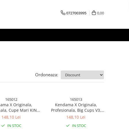
0727003995
0,00
Ordoneaza:
165012
165013
ama X Originala,
Kendama X Originala,
nala, Cupe Mari KING
Profesionala, Big Cups V3,
Rubber Grip, Gaura in
Rubber Grip model 4
148,10 Lei
148,10 Lei
ulment Metalic, din
IN STOC
IN STOC
 cm, Ata 62/65 cm,