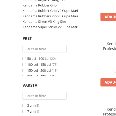
Pahare, Sticle si Cani
Kendama Rubber Grip
Ustensile pentru Bucătărie
Kendama Rubber Grip V2 Cupe Mari
Ustensile pentru Bucătărie
Kendama Rubber Grip V3 Cupe Mari
ADAUG
Veselă pentru Masă
Kendama Silken V3 King Size
Kendama Super Sticky V2 Cupe Mari
Articole pentru Casa si Curatenie
Accesorii Ingrijire Casa
PRET
Cutii depozitare
Kenda
Profesi
Diverse Casa
Rubb
Incalzire si climatizare
50 Lei - 100 Lei
(20)
Lumanari
100 Lei - 150 Lei
(73)
Maturi, Perii, Mopuri si Galeti
150 Lei - 200 Lei
(13)
200 Lei - 250 Lei
(5)
Perne Voiaj, Paturi si Textile
ADAUG
250 Lei - 300 Lei
(11)
Produse ingrijire incaltaminte
VARSTA
300 Lei - 400 Lei
(6)
Radiatoare si Seminee electrice
400 Lei - 500 Lei
(5)
Steaguri
Peste 1000 Lei
(1)
Tapet 3D Autoadeziv
3 ani
(8)
Kenda
Umidificatoare
7 ani
(1)
Profesi