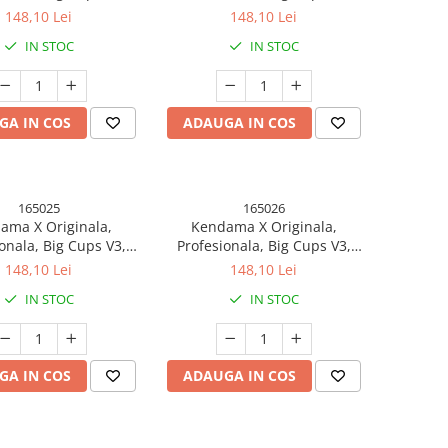
er Grip model 11
Rubber Grip model 12
148,10 Lei
148,10 Lei
IN STOC
IN STOC
GA IN COS
ADAUGA IN COS
165025
165026
ama X Originala,
Kendama X Originala,
onala, Big Cups V3,
Profesionala, Big Cups V3,
er Grip model 16
Rubber Grip model 17
148,10 Lei
148,10 Lei
IN STOC
IN STOC
GA IN COS
ADAUGA IN COS