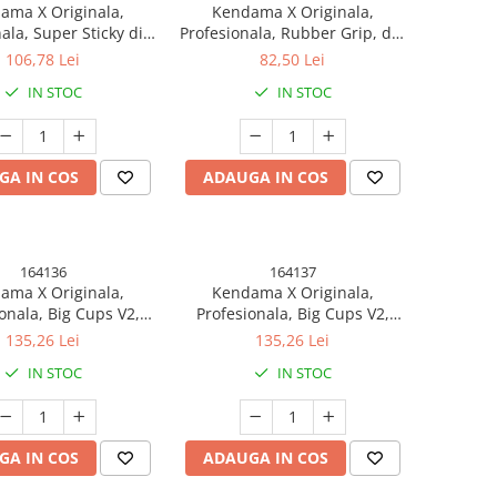
ama X Originala,
Kendama X Originala,
ala, Super Sticky din
Profesionala, Rubber Grip, din
Lemn, 18 cm,
Lemn, 18 cm, Gri/Alb/Mov
106,78 Lei
82,50 Lei
puriu/Mov/Lila
IN STOC
IN STOC
GA IN COS
ADAUGA IN COS
164136
164137
ama X Originala,
Kendama X Originala,
onala, Big Cups V2,
Profesionala, Big Cups V2,
icky Legendary Cupe
Super Sticky Legendary Cupe
135,26 Lei
135,26 Lei
lment Metalic cu Ata
Mari, Rulment Metalic cu Ata
IN STOC
IN STOC
 cm, Verde Mix
55 cm, Purpuriu/Mov/Lila
GA IN COS
ADAUGA IN COS