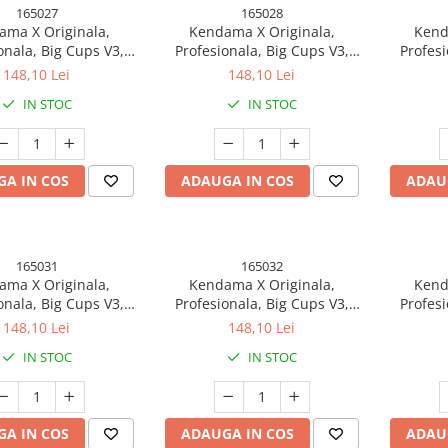
165027
165028
ma X Originala,
Kendama X Originala,
Kend
onala, Big Cups V3,
Profesionala, Big Cups V3,
Profesi
r Grip model 18
Rubber Grip model 19
Rubb
148,10 Lei
148,10 Lei
IN STOC
IN STOC
A IN COS
ADAUGA IN COS
ADAU
165031
165032
ma X Originala,
Kendama X Originala,
Kend
onala, Big Cups V3,
Profesionala, Big Cups V3,
Profesi
r Grip model 22
Rubber Grip model 23
Rubb
148,10 Lei
148,10 Lei
IN STOC
IN STOC
A IN COS
ADAUGA IN COS
ADAU