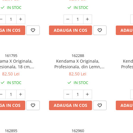
Alb/Negru
V
IN STOC
IN STOC
A IN COS
ADAUGA IN COS
ADAU
161795
162288
ma X Originala,
Kendama X Originala,
Kend
esionala, 18 cm,
Profesionala, din Lemn,
Profe
ionala, +9 Ani, din
Rubber Grip, 18 cm, Roz/Alb
Rubb
82,50 Lei
82,50 Lei
mn, Gradient
Alb
IN STOC
IN STOC
lben/Albastru
A IN COS
ADAUGA IN COS
ADAU
162895
162960