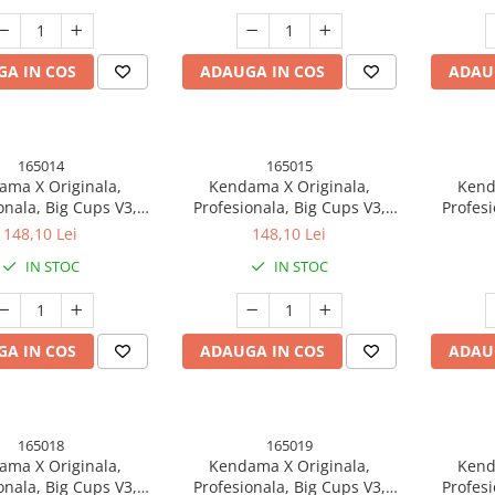
Gradie
A IN COS
ADAUGA IN COS
ADAU
165014
165015
ma X Originala,
Kendama X Originala,
Kend
onala, Big Cups V3,
Profesionala, Big Cups V3,
Profesi
er Grip model 5
Rubber Grip model 6
Rubb
148,10 Lei
148,10 Lei
IN STOC
IN STOC
A IN COS
ADAUGA IN COS
ADAU
165018
165019
ma X Originala,
Kendama X Originala,
Kend
onala, Big Cups V3,
Profesionala, Big Cups V3,
Profesi