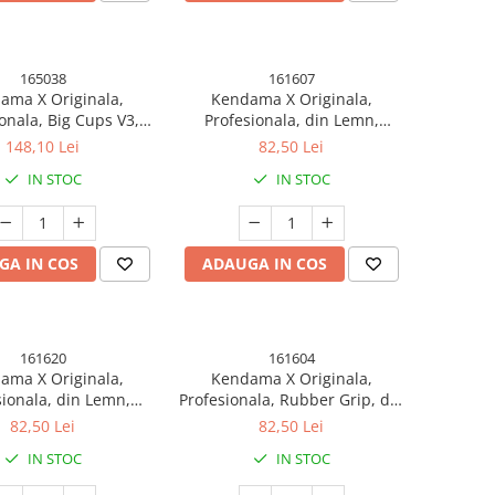
165038
161607
ama X Originala,
Kendama X Originala,
onala, Big Cups V3,
Profesionala, din Lemn,
er Grip model 29
Rubber Grip, 18 cm,
148,10 Lei
82,50 Lei
Roz/Mov/Albastru
IN STOC
IN STOC
GA IN COS
ADAUGA IN COS
161620
161604
ama X Originala,
Kendama X Originala,
sionala, din Lemn,
Profesionala, Rubber Grip, din
er Grip, 18 cm,
Lemn, 18 cm,
82,50 Lei
82,50 Lei
Rosu/Verde
Roz/Portocaliu/Galben
IN STOC
IN STOC