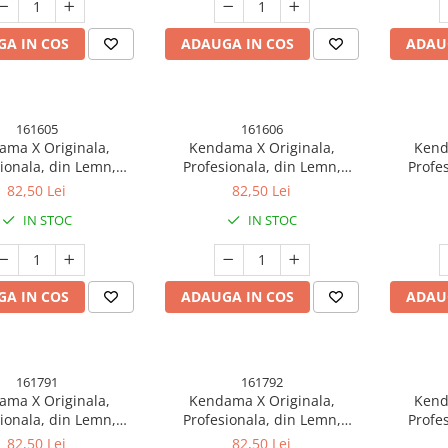
A IN COS
ADAUGA IN COS
ADAU
161605
161606
ma X Originala,
Kendama X Originala,
Kend
ionala, din Lemn,
Profesionala, din Lemn,
Profe
er Grip, 18 cm,
Rubber Grip, 18 cm,
Rubb
82,50 Lei
82,50 Lei
aro/Bej/Roz
Negru/Maro/Alb
Mo
IN STOC
IN STOC
A IN COS
ADAUGA IN COS
ADAU
161791
161792
ma X Originala,
Kendama X Originala,
Kend
ionala, din Lemn,
Profesionala, din Lemn,
Profe
er Grip, 18 cm,
Rubber Grip, 18 cm, Rosu/Alb
Rubb
82,50 Lei
82,50 Lei