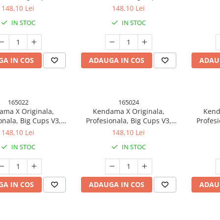
er Grip model 9
Rubber Grip model 10
Rubb
148,10 Lei
148,10 Lei
IN STOC
IN STOC
A IN COS
ADAUGA IN COS
ADAU
165022
165024
ma X Originala,
Kendama X Originala,
Kend
onala, Big Cups V3,
Profesionala, Big Cups V3,
Profesi
r Grip model 13
Rubber Grip model 15
Rubb
148,10 Lei
148,10 Lei
IN STOC
IN STOC
A IN COS
ADAUGA IN COS
ADAU