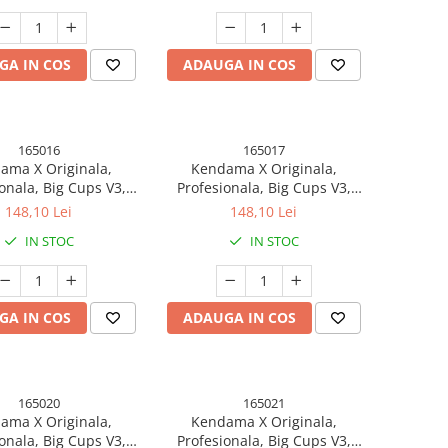
nt Verde/Albastru
GA IN COS
ADAUGA IN COS
165016
165017
ama X Originala,
Kendama X Originala,
onala, Big Cups V3,
Profesionala, Big Cups V3,
er Grip model 7
Rubber Grip model 8
148,10 Lei
148,10 Lei
IN STOC
IN STOC
GA IN COS
ADAUGA IN COS
165020
165021
ama X Originala,
Kendama X Originala,
onala, Big Cups V3,
Profesionala, Big Cups V3,