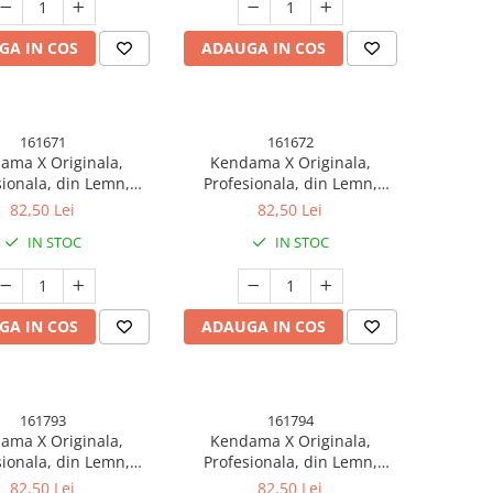
GA IN COS
ADAUGA IN COS
161671
161672
ama X Originala,
Kendama X Originala,
sionala, din Lemn,
Profesionala, din Lemn,
er Grip, 18 cm,
Rubber Grip, 18 cm,
82,50 Lei
82,50 Lei
v/Rosu/Negru
Portocaliu/Galben/Alb
IN STOC
IN STOC
GA IN COS
ADAUGA IN COS
161793
161794
ama X Originala,
Kendama X Originala,
sionala, din Lemn,
Profesionala, din Lemn,
er Grip, 18 cm,
Rubber Grip, 18 cm, Gradient
82,50 Lei
82,50 Lei