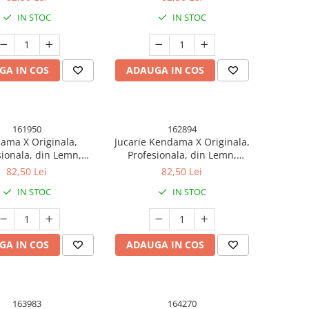
erde/Albastru
Violet/Albastru
IN STOC
IN STOC
GA IN COS
ADAUGA IN COS
161950
162894
ama X Originala,
Jucarie Kendama X Originala,
sionala, din Lemn,
Profesionala, din Lemn,
er Grip, 18 cm,
Rubber Grip, 18 cm,
82,50 Lei
82,50 Lei
astru/Alb/Violet
Albastru/Verde
IN STOC
IN STOC
GA IN COS
ADAUGA IN COS
163983
164270