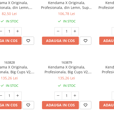
ma X Originala,
Kendama X Originala,
Kend
ionala, din Lemn,
Profesionala, din Lemn, Super
Profesion
er Grip, 18 cm,
Sticky, 18 cm, Multicolor
82,50 Lei
106,78 Lei
lbastru/Mov
Pur
IN STOC
IN STOC
A IN COS
ADAUGA IN COS
ADAU
163828
163879
ma X Originala,
Kendama X Originala,
Kend
onala, Big Cups V2,
Profesionala, Big Cups V2,
Profesi
icky Legendary Cupe
Super Sticky Legendary Cupe
Super St
135,26 Lei
135,26 Lei
lment Metalic cu Ata
Mari, Rulment Metalic cu Ata
Mari, Ru
IN STOC
IN STOC
Rosu/Galben/Verde
55 cm, Galben/Linii Rosii
55
A IN COS
ADAUGA IN COS
ADAU