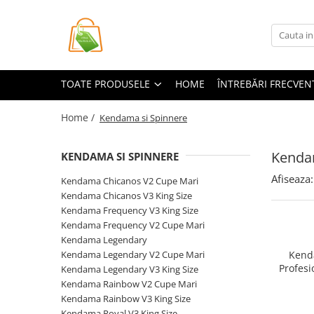
Toate Produsele
Casa si Bricolaj
TOATE PRODUSELE
HOME
ÎNTREBĂRI FRECVEN
Accesorii Birou si Consumabile
Articole pentru Animale
Home /
Kendama si Spinnere
Articole pentru baie
Kenda
KENDAMA SI SPINNERE
Articole pentru Bucatarie
Afiseaza:
Accesorii Bucătărie
Kendama Chicanos V2 Cupe Mari
Kendama Chicanos V3 King Size
Dozatoare Condimente
Kendama Frequency V3 King Size
Forme cuburi de gheata
Kendama Frequency V2 Cupe Mari
Genti Termoizolante Mancare
Kendama Legendary
Organizatoare si Depozitare
Kendama Legendary V2 Cupe Mari
Kenda
Bucatarie
Profesi
Kendama Legendary V3 King Size
Rubb
Kendama Rainbow V2 Cupe Mari
Organizatoare si Depozitare
Kendama Rainbow V3 King Size
Bucatarie
Kendama Royal V3 King Size