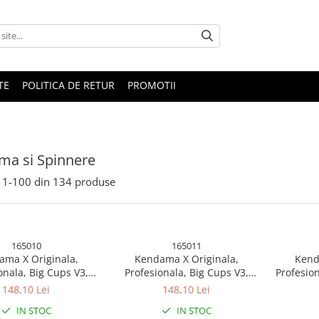
TE
POLITICA DE RETUR
PROMOTII
ma si Spinnere
1-
100
din
134
produse
165010
165011
ma X Originala,
Kendama X Originala,
Kend
onala, Big Cups V3,
Profesionala, Big Cups V3,
Profesio
er Grip model 1
Rubber Grip model 2
SIZE V3, 
148,10 Lei
148,10 Lei
Baza, R
IN STOC
IN STOC
lemn 18