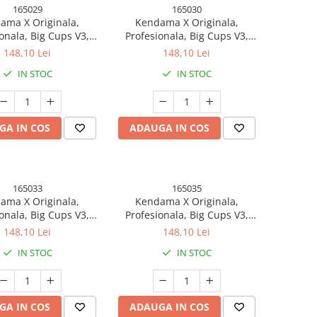
165029
165030
ama X Originala,
Kendama X Originala,
onala, Big Cups V3,
Profesionala, Big Cups V3,
er Grip model 20
Rubber Grip model 21
148,10 Lei
148,10 Lei
IN STOC
IN STOC
GA IN COS
ADAUGA IN COS
165033
165035
ama X Originala,
Kendama X Originala,
onala, Big Cups V3,
Profesionala, Big Cups V3,
er Grip model 24
Rubber Grip model 26
148,10 Lei
148,10 Lei
IN STOC
IN STOC
GA IN COS
ADAUGA IN COS