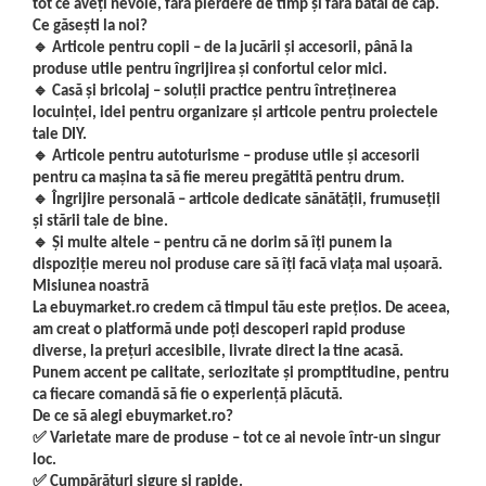
tot ce aveți nevoie, fără pierdere de timp și fără bătăi de cap.
Kendama Rubber Grip V3 Cupe
Baloane Latex
Ustensile pentru Bucătărie
Iluminat Festiv
Ce găsești la noi?
Mari
Baloane si Accesorii Absolvire
🔹
Articole pentru copii – de la jucării și accesorii, până la
Veselă pentru Masă
Instalatii de Craciun
Kendama Silken V3 King Size
produse utile pentru îngrijirea și confortul celor mici.
Articole pentru Casa si Curatenie
Baloane si Accesorii Halloween
Liniar / Sir
🔹
Casă și bricolaj – soluții practice pentru întreținerea
Kendama Super Sticky V2 Cupe
Accesorii Ingrijire Casa
Banda adeziva
locuinței, idei pentru organizare și articole pentru proiectele
Mari
Ornamente Brad
tale DIY.
Cutii depozitare
Confetti
Suport Decorativ Lumanare
🔹
Articole pentru autoturisme – produse utile și accesorii
Diverse Casa
pentru ca mașina ta să fie mereu pregătită pentru drum.
Costume si Deghizare
Incalzire si climatizare
🔹
Îngrijire personală – articole dedicate sănătății, frumuseții
Fete Masa si Perdele Franjurate
și stării tale de bine.
Lumanari
🔹
Și multe altele – pentru că ne dorim să îți punem la
Lumanari si Toppere
Maturi, Perii, Mopuri si Galeti
dispoziție mereu noi produse care să îți facă viața mai ușoară.
Perne Voiaj, Paturi si Textile
Pompe Baloane
Misiunea noastră
Produse Curatenie
La ebuymarket.ro credem că timpul tău este prețios. De aceea,
Seturi si Arcade Baloane
am creat o platformă unde poți descoperi rapid produse
Produse ingrijire incaltaminte
Tematica Nunta
diverse, la prețuri accesibile, livrate direct la tine acasă.
Radiatoare si Seminee electrice
Punem accent pe calitate, seriozitate și promptitudine, pentru
Steaguri
ca fiecare comandă să fie o experiență plăcută.
De ce să alegi ebuymarket.ro?
Tapet 3D Autoadeziv
✅
Varietate mare de produse – tot ce ai nevoie într-un singur
Umidificatoare
loc.
Uscatoare si Standere Haine
✅
Cump
ăr
ături sigure
și rapide.