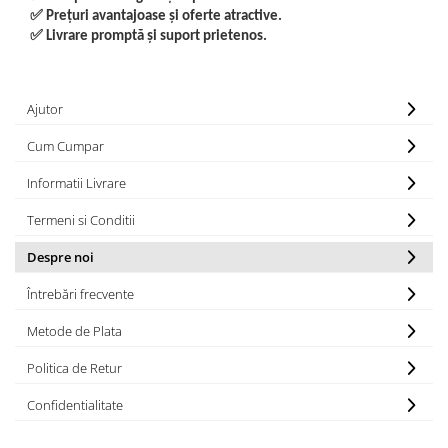
✅
Pre
țuri avantajoase
și oferte atractive.
Articole pentru Gradina si Bricolaj
✅
Livrare prompt
ă
și suport prietenos.
Articole pentru Iluminat
Corpuri de iluminat
Lampi de veghe
Ajutor
Articole si, Echipamente pentru
Cum Cumpar
Transport şi Ridicat
Informatii Livrare
Pelerine, Umbrele si Accesorii
Videoproiectoare
Termeni si Conditii
Despre noi
Întrebări frecvente
Metode de Plata
Politica de Retur
Confidentialitate