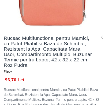
Kendama Rubber Grip V3 Cupe
Baloane Latex
Ustensile pentru Bucătărie
Iluminat Festiv
Mari
Baloane si Accesorii Absolvire
Veselă pentru Masă
Instalatii de Craciun
Kendama Silken V3 King Size
Articole pentru Casa si Curatenie
Baloane si Accesorii Halloween
Liniar / Sir
Kendama Super Sticky V2 Cupe
Accesorii Ingrijire Casa
Banda adeziva
Mari
Ornamente Brad
Cutii depozitare
Confetti
Suport Decorativ Lumanare
Diverse Casa
Rucsac Multifunctional pentru Mamici,
Costume si Deghizare
cu Patut Pliabil si Baza de Schimbat,
Incalzire si climatizare
Fete Masa si Perdele Franjurate
Rezistent la Apa, Capacitate Mare,
Lumanari
Usor, Compartimente Multiple, Buzunar
Lumanari si Toppere
Maturi, Perii, Mopuri si Galeti
Termic pentru Lapte, 42 x 32 x 22 cm,
Perne Voiaj, Paturi si Textile
Pompe Baloane
Roz Pudra
Produse Curatenie
Seturi si Arcade Baloane
Flippy
Produse ingrijire incaltaminte
Tematica Nunta
96,70 Lei
Radiatoare si Seminee electrice
Steaguri
Rucsac Multifunctional pentru Mamici, cu Patut Pliabil si Baza
Tapet 3D Autoadeziv
de Schimbat, Rezistent la Apa, Capacitate Mare, Usor,
Umidificatoare
Compartimente Multiple, Buzunar Termic pentru Lapte, 42 x 32
Uscatoare si Standere Haine
x 22 cm, Roz Pudra – produs de calitate ideal pentru uz zilnic