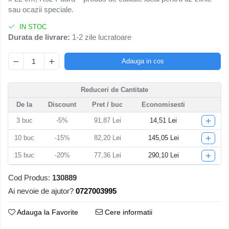
sau ocazii speciale.
Articole pentru Gradina si Bricolaj
Articole pentru Iluminat
IN STOC
Durata de livrare:
1-2 zile lucratoare
Corpuri de iluminat
Lampi de veghe
Adauga in cos
Articole si, Echipamente pentru
Transport şi Ridicat
Reduceri de Cantitate
Pelerine, Umbrele si Accesorii
De la
Discount
Pret
/ buc
Economisesti
Videoproiectoare
+
3
buc
-5%
91,87 Lei
14,51 Lei
+
10
buc
-15%
82,20 Lei
145,05 Lei
+
15
buc
-20%
77,36 Lei
290,10 Lei
Cod Produs:
130889
Ai nevoie de ajutor?
0727003995
Adauga la Favorite
Cere informatii