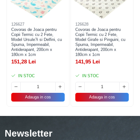
Rucsac Multifuncțional
126627
126628
Covoras de Joaca pentru
Covoras de Joaca pentru
pentru Mamici
Copii Termic cu 2 Fete,
Copii Termic cu 2 Fete,
Model Ursule?i si Delfini, cu
Model Girafe si Pinguini, cu
Spuma, Impermeabil,
Spuma, Impermeabil,
Antiderapant, 200cm x
Antiderapant, 200cm x
180cm x 1cm
180cm x 1cm
Descriere Generala:
Rucsacul Multifuncțional pentru
151,28 Lei
141,95 Lei
Mamici este proiectat pentru a oferi confort și funcționalitate
în orice ieșire cu bebelușul. Cu un design inovator, rucsacul
include un patuț pliabil integrat și o baza de schimbat
IN STOC
IN STOC
impermeabila, oferind soluții practice pentru mamicile
moderne. Fabricat din pânza Oxford rezistenta la apa și
uzura, acest rucsac este ușor de purtat și ideal pentru
Adauga in cos
Adauga in cos
depozitarea necesarului bebelușului.
Newsletter