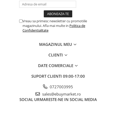
材质：采用
塑料制成，具有良好的耐用性和使用性能。如果发现
有毒物质，请找到有毒物质。
Vreau sa primesc newsletter cu promotiile
magazinului. Afla mai multe in
Politica de
社交活动：
Confidentialitate
是一个完美的团体运动。复制阿杜纳在公园里的大
公园和兹博尔的竞争组织，并以合作精神来表达埃奇帕的精神。
MAGAZINUL MEU
CLIENTI
交通用途：减少空余时间
的理想情况，让您在闲暇时野餐。
Astfel，distracşia poate fi gasita oriunde！
DATE COMERCIALE
SUPORT CLIENTI
09:00-17:00
0727003995
sales@ebuymarket.ro
SOCIAL
URMARESTE-NE IN SOCIAL MEDIA