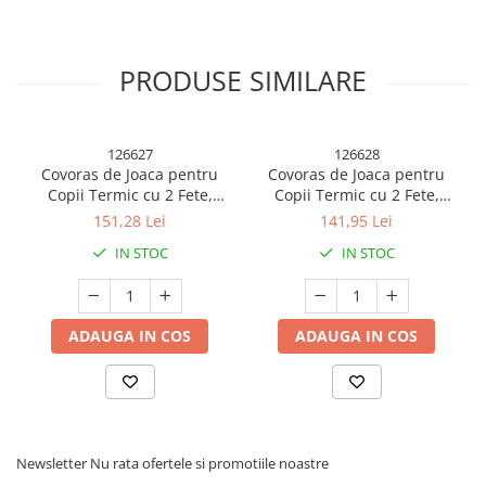
PRODUSE SIMILARE
魔法书的魔力是在自由的情况下设置的 4 种语言诽谤性的！塑料制
品的手动操作可以帮助您在冒险、刺激和创造力中发挥作用。
126627
126628
主要特征：
Covoras de Joaca pentru
Covoras de Joaca pentru
Copii Termic cu 2 Fete,
Copii Termic cu 2 Fete,
Model Ursule?i si Delfini, cu
Model Girafe si Pinguini, cu
151,28 Lei
141,95 Lei
Spuma, Impermeabil,
Spuma, Impermeabil,
设计作者：
Fiecare libelula 是一种充满活力的设计，色彩，设
IN STOC
IN STOC
Antiderapant, 200cm x
Antiderapant, 200cm x
计和装饰，是一种充满活力的设计。 Formel lor prietenoase şi
180cm x 1cm
180cm x 1cm
detaliile bine Defined le fac sa fie nu doar jucarii, ci şi mici
opere de arta.
ADAUGA IN COS
ADAUGA IN COS
控制方式：
使用操作手册中的控制系统，删除使用中的诽谤性内
容，并遵守原则。您可以通过分散注意力来激活，并通过协调来
调整运动能力。
Newsletter
Nu rata ofertele si promotiile noastre