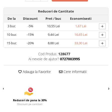
Articole pentru Iluminat
Reduceri de Cantitate
Corpuri de iluminat
De la
Discount
Pret
/ buc
Economisesti
Lampi de veghe
+
3
buc
-5%
10,55 Lei
1,67 Lei
Articole si, Echipamente pentru
Transport şi Ridicat
+
10
buc
-15%
9,44 Lei
16,65 Lei
Pelerine, Umbrele si Accesorii
+
15
buc
-20%
8,88 Lei
33,30 Lei
Videoproiectoare
Cod Produs:
128677
Ai nevoie de ajutor?
0727003995
Adauga la Favorite
Cere informatii
Reduceri de pana la 30%
Discount pe cantitati