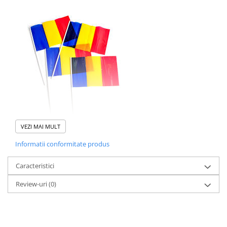
VEZI MAI MULT
Steag tricolor realizat din material textil, bat alb din plastic.
Informatii conformitate produs
Caracteristici
Review-uri
(0)