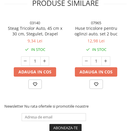
PRODUSE SIMILARE
03140
07965
Steag Tricolor Auto, 45 cm x
Huse tricolore pentru
30 cm, Stegulet, Drapel
oglinzi auto, set 2 buc
Steagul este ideal pentru zilele Romaniei cu participare la
9,34 Lei
12,98 Lei
evenimente ,dar poate fi folosit si ca material didactic in lucru cu
IN STOC
IN STOC
copiii.
Poate fi agatat la geamul caselor sau atasat in suport special
pentru masina.
ADAUGA IN COS
ADAUGA IN COS
Newsletter
Nu rata ofertele si promotiile noastre