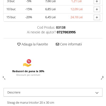
+
3
buc
-5%
7,66 Lei
1,21 Lei
Articole pentru Iluminat
+
10
buc
-15%
6,85 Lei
12,09 Lei
Corpuri de iluminat
+
15
buc
-20%
6,45 Lei
24,18 Lei
Lampi de veghe
Articole si, Echipamente pentru
Cod Produs:
03138
Transport şi Ridicat
Ai nevoie de ajutor?
0727003995
Pelerine, Umbrele si Accesorii
Adauga la Favorite
Cere informatii
Videoproiectoare
Reduceri de pana la 30%
Discount pe cantitati
Descriere
Steag de mana tricolor 20 x 30 cm