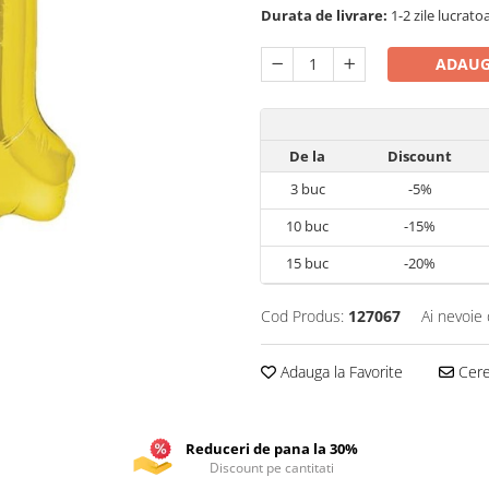
Durata de livrare:
1-2 zile lucrato
ADAUG
De la
Discount
3
buc
-5%
10
buc
-15%
15
buc
-20%
Cod Produs:
127067
Ai nevoie 
Adauga la Favorite
Cere 
Reduceri de pana la 30%
Discount pe cantitati