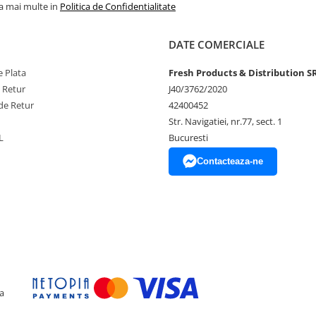
ferindu-ți flexibilitatea de a le
la mai multe in
Politica de Confidentialitate
ent pentru o umflare ușoara, astfel
DATE COMERCIALE
 Plata
Fresh Products & Distribution S
e Retur
J40/3762/2020
de Retur
42400452
Str. Navigatiei, nr.77, sect. 1
ului
L
Bucuresti
Contacteaza-ne
unerea directa la soare, aer
 experiența speciala, plina de
a