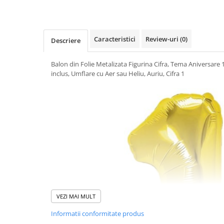
Uscatoare si Standere Haine
Articole pentru Gradina si Bricolaj
Articole pentru Iluminat
Caracteristici
Review-uri
(0)
Descriere
Corpuri de iluminat
Lampi de veghe
Balon din Folie Metalizata Figurina Cifra, Tema Aniversare 
Articole si, Echipamente pentru
inclus, Umflare cu Aer sau Heliu, Auriu, Cifra 1
Transport şi Ridicat
Pelerine, Umbrele si Accesorii
Videoproiectoare
Accesorii Auto
Accesorii Auto
Kit-uri Siguranţă Auto
Suporti auto
Accesorii biciclete
VEZI MAI MULT
Ochelari de Protecţie
Informatii conformitate produs
Articole de plaja