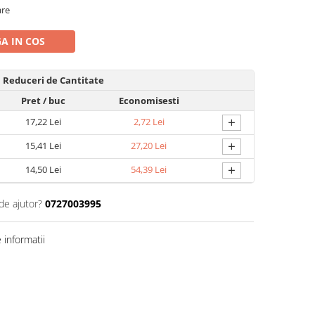
are
A IN COS
Reduceri de Cantitate
Pret
/ buc
Economisesti
+
17,22 Lei
2,72 Lei
+
15,41 Lei
27,20 Lei
+
14,50 Lei
54,39 Lei
de ajutor?
0727003995
informatii