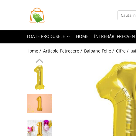
Toate Produsele
Casa si Bricolaj
TOATE PRODUSELE
HOME
ÎNTREBĂRI FRECVEN
Accesorii Birou si Consumabile
Articole pentru Animale
Home /
Articole Petrecere /
Baloane Folie /
Cifre /
Bal
Articole pentru baie
Articole pentru Bucatarie
Accesorii Bucătărie
Dozatoare Condimente
Forme cuburi de gheata
Genti Termoizolante Mancare
Organizatoare si Depozitare
Bucatarie
Organizatoare si Depozitare
Bucatarie