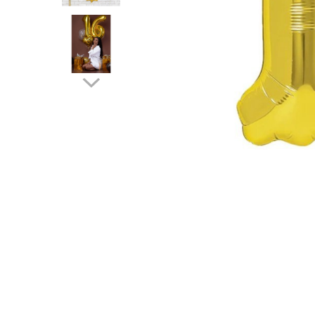
Pahare, Sticle si Cani
Ustensile pentru Bucătărie
Ustensile pentru Bucătărie
Veselă pentru Masă
Articole pentru Casa si Curatenie
Accesorii Ingrijire Casa
Cutii depozitare
Diverse Casa
Incalzire si climatizare
Lumanari
Maturi, Perii, Mopuri si Galeti
Perne Voiaj, Paturi si Textile
Produse ingrijire incaltaminte
Radiatoare si Seminee electrice
Steaguri
Tapet 3D Autoadeziv
Umidificatoare