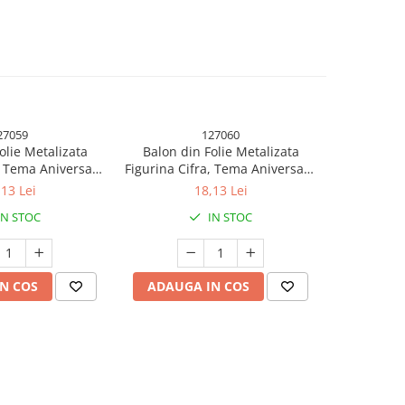
27059
127060
olie Metalizata
Balon din Folie Metalizata
Balon di
, Tema Aniversare
Figurina Cifra, Tema Aniversare
Figurina Ci
j Individual, Pai
100 cm, Ambalaj Individual, Pai
100 cm, Amb
,13 Lei
18,13 Lei
lare cu Aer sau
inclus, Umflare cu Aer sau
inclus, 
IN STOC
IN STOC
Rose Gold, Cifra 3
Heliu, Coral, Rose, Cifra 4
Heliu, C
N COS
ADAUGA IN COS
ADAUG