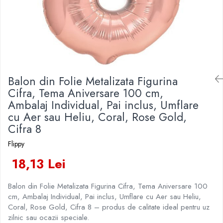
Veselă pentru Masă
Kendama Rubber Grip V3 Cupe
Baloane Latex
Iluminat Festiv
Mari
Articole pentru Casa si Curatenie
Baloane si Accesorii Absolvire
Instalatii de Craciun
Kendama Silken V3 King Size
Accesorii Ingrijire Casa
Baloane si Accesorii Halloween
Liniar / Sir
Cutii depozitare
Kendama Super Sticky V2 Cupe
Banda adeziva
Mari
Ornamente Brad
Diverse Casa
Confetti
Incalzire si climatizare
Suport Decorativ Lumanare
Balon din Folie Metalizata Figurina
Costume si Deghizare
Lumanari
Cifra, Tema Aniversare 100 cm,
Maturi, Perii, Mopuri si Galeti
Fete Masa si Perdele Franjurate
Ambalaj Individual, Pai inclus, Umflare
Perne Voiaj, Paturi si Textile
cu Aer sau Heliu, Coral, Rose Gold,
Lumanari si Toppere
Produse Curatenie
Cifra 8
Pompe Baloane
Produse ingrijire incaltaminte
Flippy
Seturi si Arcade Baloane
Radiatoare si Seminee electrice
18,13 Lei
Tematica Nunta
Steaguri
Tapet 3D Autoadeziv
Balon din Folie Metalizata Figurina Cifra, Tema Aniversare 100
Umidificatoare
cm, Ambalaj Individual, Pai inclus, Umflare cu Aer sau Heliu,
Uscatoare si Standere Haine
Coral, Rose Gold, Cifra 8 – produs de calitate ideal pentru uz
Articole pentru Gradina si Bricolaj
zilnic sau ocazii speciale.