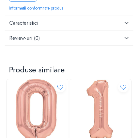
Informatii conformitate produs
Caracteristici
Review-uri
(0)
Produse similare
Baloane din folie de aluminiu – Stralucire și eleganța
pentru fiecare ocazie!
Descopera baloanele din folie de aluminiu de la ideale
pentru a aduce un plus de magie și culoare la orice
petrecere, aniversare, nunta, botez, absolvire, baby shower
sau gender reveal! Cu un design clasic și disponibile în
forme variate, aceste baloane sunt esențiale pentru a crea o
atmosfera de neuitat.
Fabricate dintr-un material de calitate superioara, folia de