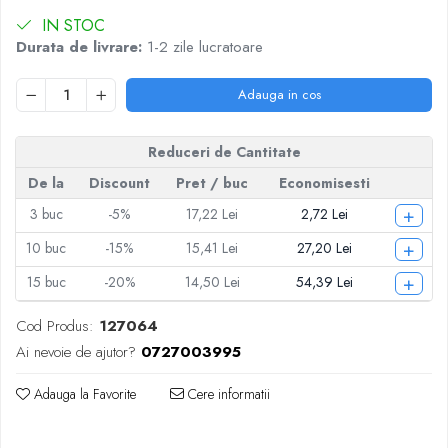
Articole pentru Iluminat
IN STOC
Corpuri de iluminat
Durata de livrare:
1-2 zile lucratoare
Lampi de veghe
Articole si, Echipamente pentru
Adauga in cos
Transport şi Ridicat
Pelerine, Umbrele si Accesorii
Reduceri de Cantitate
Videoproiectoare
De la
Discount
Pret
/ buc
Economisesti
+
3
buc
-5%
17,22 Lei
2,72 Lei
+
10
buc
-15%
15,41 Lei
27,20 Lei
+
15
buc
-20%
14,50 Lei
54,39 Lei
Cod Produs:
127064
Ai nevoie de ajutor?
0727003995
Adauga la Favorite
Cere informatii