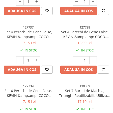
Uscatoare si Standere Haine
Articole pentru Gradina si Bricolaj
ADAUGA IN COS
ADAUGA IN COS
Articole pentru Iluminat
Corpuri de iluminat
127737
127738
Lampi de veghe
Set 4 Perechi de Gene False,
Set 4 Perechi de Gene False,
Articole si, Echipamente pentru
KEVIN &amp;amp; COCO,
KEVIN &amp;amp; COCO,
Transport şi Ridicat
Marimea 3
Marimea 4
17,15 Lei
16,90 Lei
Pelerine, Umbrele si Accesorii
IN STOC
IN STOC
Videoproiectoare
Accesorii Auto
ADAUGA IN COS
ADAUGA IN COS
Accesorii Auto
Kit-uri Siguranţă Auto
127739
130369
Suporti auto
Set 4 Perechi de Gene False,
Set 7 Bureti de Machiaj
Accesorii biciclete
KEVIN &amp;amp; COCO,
Triunghi Reutilizabili, Utilizare
Marimea 5
Umeda sau Uscata, 5.5 x 5.5 x
Ochelari de Protecţie
17,15 Lei
17,10 Lei
1.3 cm, Powder Puff,
IN STOC
IN STOC
Articole de plaja
Multicolor