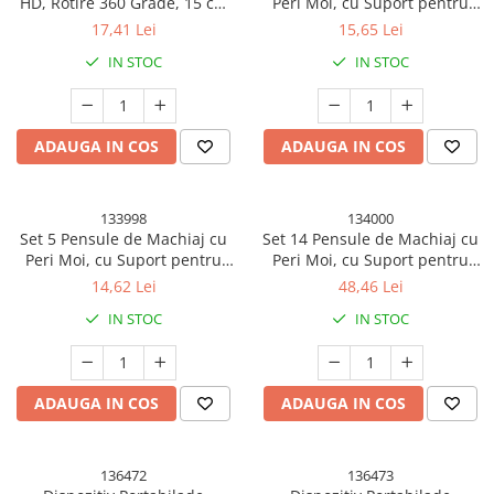
HD, Rotire 360 Grade, 15 cm
Peri Moi, cu Suport pentru
Fitness si sport
Diametru, Suport Bijuterii
Depozitare si Oglinda, Roz
17,41 Lei
15,65 Lei
Baza + Brate, Model cu
Genti Cosmetice si Organizare
IN STOC
IN STOC
Urechi, 30 x 16.5 x 15 cm,
Alb/Negru
Ingrijire par si Accesorii
Perii Electrice
ADAUGA IN COS
ADAUGA IN COS
Placi de indreptat parul
Ingrijirea Unghiilor
Palete Farduri si Truse Make-Up
133998
134000
Set 5 Pensule de Machiaj cu
Set 14 Pensule de Machiaj cu
Suporturi ortopedice si orteze
Peri Moi, cu Suport pentru
Peri Moi, cu Suport pentru
Depozitare si Oglinda, Roz Pal
Depozitare, Bej
Kendama si Spinnere
14,62 Lei
48,46 Lei
Kendama Chicanos V2 Cupe Mari
IN STOC
IN STOC
Kendama Chicanos V3 King Size
Kendama Frequency V3 King Size
ADAUGA IN COS
ADAUGA IN COS
Kendama Legendary
Kendama Legendary V2 Cupe Mari
136472
136473
Kendama Legendary V3 King Size