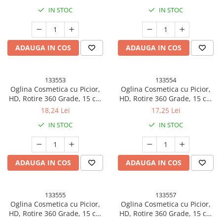
27.5 x 16 x 11 cm, Albastru
cm, Verde
IN STOC
IN STOC
Banda adeziva
Confetti
Costume si Deghizare
ADAUGA IN COS
ADAUGA IN COS
Fete Masa si Perdele Franjurate
Lumanari si Toppere
133553
133554
Oglina Cosmetica cu Picior,
Oglina Cosmetica cu Picior,
Pompe Baloane
HD, Rotire 360 Grade, 15 cm
HD, Rotire 360 Grade, 15 cm
Seturi si Arcade Baloane
Diametru, Suport Bijuterii
Diametru, Suport Bijuterii
18,24 Lei
17,25 Lei
Baza + Brate, Model cu
Baza Rotunda + 2 Brate,
Tematica Nunta
IN STOC
IN STOC
Urechi, 30 x 16.5 x 15 cm, Roz
Model cu Urechi, 31 x 14.5 x
Craciun
15 cm, din Plastic,
Albastru/Galben
Articole Craciun Bucatarie
ADAUGA IN COS
ADAUGA IN COS
Brazi Craciun
Costume Craciun
Covorase Brad
133555
133557
Oglina Cosmetica cu Picior,
Oglina Cosmetica cu Picior,
Decoratiune Muzicala Craciun
HD, Rotire 360 Grade, 15 cm
HD, Rotire 360 Grade, 15 cm