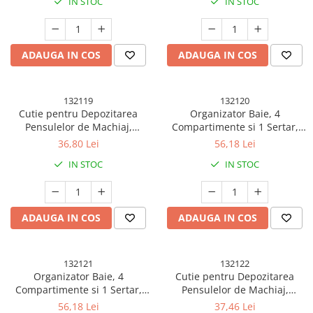
IN STOC
IN STOC
Accesorii Baloane
Accesorii Petrecere
ADAUGA IN COS
ADAUGA IN COS
Articole Petrecere
Articole Servire Masa
Baloane Folie
132119
132120
Cutie pentru Depozitarea
Organizator Baie, 4
Baloane Coronita
Pensulelor de Machiaj,
Compartimente si 1 Sertar,
Baloane cu Suport
Rotativa, Plastic, 36 cm x 13
Rotire 360 Grade, din PP+PET,
36,80 Lei
56,18 Lei
cm, Alb
27.5 x 16 x 11 cm, Crem
Baloane Tip Bratara
IN STOC
IN STOC
Cifre
Figurine si Baloane 3D
Litere
ADAUGA IN COS
ADAUGA IN COS
Seturi Baloane Folie
Tematica Fata/Baiat
132121
132122
Baloane Latex
Organizator Baie, 4
Cutie pentru Depozitarea
Baloane si Accesorii Absolvire
Compartimente si 1 Sertar,
Pensulelor de Machiaj,
Rotire 360 Grade, din PP+PET,
Rotativa, Plastic, 36 cm x 13
56,18 Lei
37,46 Lei
Baloane si Accesorii Halloween