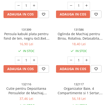
Pistoale cu apa
Articole pentru Copii
ADAUGA IN COS
ADAUGA IN COS
Articole Diverse copii
Articole diverse pentru copii
131399
131586
Covorase de joaca
Pensula kabuki plata pentru
Oglinda de Machiaj pentru
Genti, Portofele, Penare
fond de ten, negru 6x3.8x4.2
Birou, Rotativa, Detasabila,
cm, Cutie Protectie
Model de Floarea Soarelui,
16,90 Lei
18,40 Lei
Ingrijire Unghii
Suport pentru Inele, cu
IN STOC
IN STOC
Depozitare, Galbena
Jucarii Creative
Jucarii pentru copii
Jucarii si Jocuri
ADAUGA IN COS
ADAUGA IN COS
Jucarii si Jocuri
Markere si Set Desen
132116
132117
Cutie pentru Depozitarea
Organizator Baie, 4
Markere si Set Desen
Pensulelor de Machiaj,
Compartimente si 1 Sertar,
Scaune de masa bebe
Rotativa, Plastic, 36 cm x 13
Rotire 360 Grade, din PP+PET,
37,46 Lei
56,18 Lei
cm, Bej
27.5 x 16 x 11 cm, Alb/Negru
Articole Petrecere