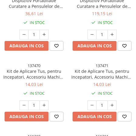
Dispozitiv Portabilade
Dispozitiv Portabilade
Curatare a Pensulelor de
Curatare a Pensulelor de
Kendama Rainbow V2 Cupe Mari
Machiaj, pentru Pensule de
Machiaj, cu Functie de
36,61 Lei
119,15 Lei
Kendama Rainbow V3 King Size
Diferite Dimensiuni, 5V,
Uscare, 5V, 850RPM, Cablu 1.2
IN STOC
IN STOC
7000RPM, Vibratii Sonice, USB
m, 17.3 x 12.1 x 17.5 cm, Alb
Kendama Royal V3 King Size
Type C, 9x9x16 cm, Roz
Kendama Rubber Grip
Kendama Rubber Grip V2 Cupe
ADAUGA IN COS
ADAUGA IN COS
Mari
Kendama Rubber Grip V3 Cupe
Mari
137470
137471
Kit de Aplicare Tus, pentru
Kit de Aplicare Tus, pentru
Kendama Silken V3 King Size
Incepatori, Accesoriu Machiaj,
Incepatori, Accesoriu Machiaj,
4 Produse, Tus Impermeabil,
4 Produse, Tus Impermeabil,
14,03 Lei
14,03 Lei
Kendama Super Sticky V2 Cupe
Negru, Cutie Mint
Negru, Cutie Roz
Mari
IN STOC
IN STOC
Solare
Instalatii Solare
ADAUGA IN COS
ADAUGA IN COS
Lampi solare