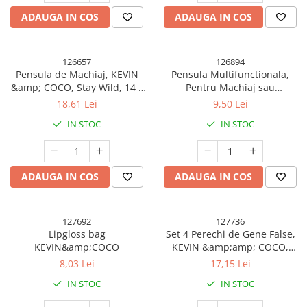
Pahare, Sticle si Cani
ADAUGA IN COS
ADAUGA IN COS
Ustensile pentru Bucătărie
Ustensile pentru Bucătărie
Veselă pentru Masă
126657
126894
Pensula de Machiaj, KEVIN
Pensula Multifunctionala,
Articole pentru Casa si Curatenie
&amp; COCO, Stay Wild, 14 x
Pentru Machiaj sau
Accesorii Ingrijire Casa
4 x 1.5 cm, Roz
Indepartat Praful din Masina,
18,61 Lei
9,50 Lei
Par Sintetic, cu Capac de
Cutii depozitare
IN STOC
IN STOC
Protectie, Negru
Diverse Casa
Incalzire si climatizare
Lumanari
ADAUGA IN COS
ADAUGA IN COS
Maturi, Perii, Mopuri si Galeti
Perne Voiaj, Paturi si Textile
Produse ingrijire incaltaminte
127692
127736
Lipgloss bag
Set 4 Perechi de Gene False,
Radiatoare si Seminee electrice
KEVIN&amp;COCO
KEVIN &amp;amp; COCO,
Steaguri
Marimea 2
8,03 Lei
17,15 Lei
Tapet 3D Autoadeziv
IN STOC
IN STOC
Umidificatoare