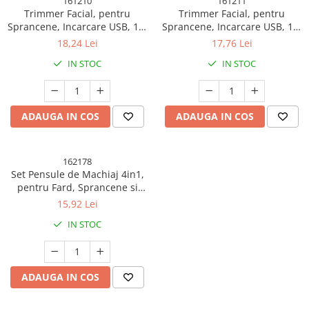
161210
161211
Trimmer Facial, pentru
Trimmer Facial, pentru
Sprancene, Incarcare USB, 1.5
Sprancene, Incarcare USB, 1.5
x 13 cm, din ABS, Sampanie
x 13 cm, din ABS, Roz Auriu
18,24 Lei
17,76 Lei
IN STOC
IN STOC
ADAUGA IN COS
ADAUGA IN COS
162178
Set Pensule de Machiaj 4in1,
pentru Fard, Sprancene si
Buze, 16 cm, din Plastic,
15,92 Lei
Negru
IN STOC
ADAUGA IN COS