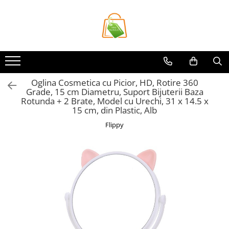
Toate Produsele
Casa si Bricolaj
Accesorii Birou si Consumabile
Oglina Cosmetica cu Picior, HD, Rotire 360
Articole pentru Animale
Grade, 15 cm Diametru, Suport Bijuterii Baza
Articole pentru baie
Rotunda + 2 Brate, Model cu Urechi, 31 x 14.5 x
15 cm, din Plastic, Alb
Articole pentru Bucatarie
Flippy
Accesorii Bucătărie
Dozatoare Condimente
Forme cuburi de gheata
Genti Termoizolante Mancare
Organizatoare si Depozitare
Bucatarie
Organizatoare si Depozitare
Bucatarie