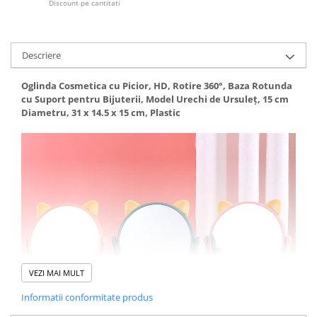
Discount pe cantitati
Pistoale cu apa
Articole pentru Copii
Articole Diverse copii
Descriere
Articole diverse pentru copii
Oglinda Cosmetica cu Picior, HD, Rotire 360°, Baza Rotunda
Covorase de joaca
cu Suport pentru Bijuterii, Model Urechi de Ursuleț, 15 cm
Diametru, 31 x 14.5 x 15 cm, Plastic
Genti, Portofele, Penare
Ingrijire Unghii
Jucarii Creative
Jucarii pentru copii
Jucarii si Jocuri
Jucarii si Jocuri
Markere si Set Desen
Markere si Set Desen
VEZI MAI MULT
Scaune de masa bebe
Informatii conformitate produs
Articole Petrecere