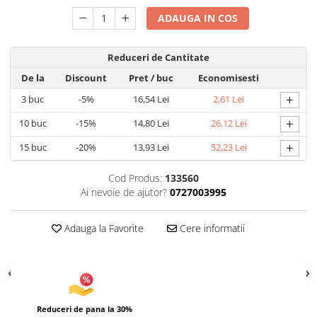
Uscatoare si Standere Haine
ADAUGA IN COS
Articole pentru Gradina si Bricolaj
Articole pentru Iluminat
Reduceri de Cantitate
Corpuri de iluminat
De la
Discount
Pret
/ buc
Economisesti
Lampi de veghe
+
3
buc
-5%
16,54 Lei
2,61 Lei
Articole si, Echipamente pentru
Transport şi Ridicat
+
10
buc
-15%
14,80 Lei
26,12 Lei
Pelerine, Umbrele si Accesorii
+
15
buc
-20%
13,93 Lei
52,23 Lei
Videoproiectoare
Cod Produs:
133560
Accesorii Auto
Ai nevoie de ajutor?
0727003995
Accesorii Auto
Kit-uri Siguranţă Auto
Adauga la Favorite
Cere informatii
Suporti auto
Accesorii biciclete
Ochelari de Protecţie
Articole de plaja
Reduceri de pana la 30%