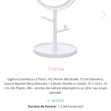
Pahare, Sticle si Cani
Ustensile pentru Bucătărie
Ustensile pentru Bucătărie
Veselă pentru Masă
Articole pentru Casa si Curatenie
Accesorii Ingrijire Casa
Cutii depozitare
Diverse Casa
Incalzire si climatizare
Lumanari
Maturi, Perii, Mopuri si Galeti
17,41 Lei
Perne Voiaj, Paturi si Textile
Oglina Cosmetica cu Picior, HD, Rotire 360 Grade, 15 cm Diametru,
Produse ingrijire incaltaminte
Suport Bijuterii Baza Rotunda + 2 Brate, Model cu Urechi, 31 x 14.5 x 15
Radiatoare si Seminee electrice
cm, din Plastic, Alb – produs de calitate ideal pentru uz zilnic sau ocazii
speciale.
Steaguri
Tapet 3D Autoadeziv
IN STOC
Umidificatoare
Durata de livrare:
1-2 zile lucratoare