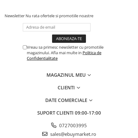
Banda adeziva
Newsletter
Nu rata ofertele si promotiile noastre
Confetti
Costume si Deghizare
Fete Masa si Perdele Franjurate
Lumanari si Toppere
Vreau sa primesc newsletter cu promotiile
magazinului. Afla mai multe in
Politica de
Pompe Baloane
Confidentialitate
Specificații Produs:
Seturi si Arcade Baloane
MAGAZINUL MEU
Tematica Nunta
Dimensiuni pachet:
23 x 17 x 5 cm
Craciun
CLIENTI
Dimensiuni asamblata:
31 x 14.5 x 15 cm
Articole Craciun Bucatarie
DATE COMERCIALE
Greutate:
200 g
Brazi Craciun
Costume Craciun
Diametru oglinda:
15 cm
SUPORT CLIENTI
09:00-17:00
Covorase Brad
Material:
Plastic PP + oglinda HD
0727003995
Decoratiune Muzicala Craciun
sales@ebuymarket.ro