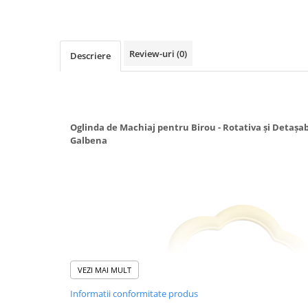
Uscatoare si Standere Haine
Articole pentru Gradina si Bricolaj
Articole pentru Iluminat
Review-uri
(0)
Descriere
Corpuri de iluminat
Lampi de veghe
Articole si, Echipamente pentru
Transport şi Ridicat
Oglinda de Machiaj pentru Birou - Rotativa și Detașab
Pelerine, Umbrele si Accesorii
Galbena
Videoproiectoare
Accesorii Auto
Accesorii Auto
Kit-uri Siguranţă Auto
Suporti auto
Accesorii biciclete
VEZI MAI MULT
Ochelari de Protecţie
Informatii conformitate produs
Articole de plaja