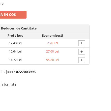
are
A IN COS
Reduceri de Cantitate
Pret
/ buc
Economisesti
+
17,48 Lei
2,76 Lei
+
15,64 Lei
27,60 Lei
+
14,72 Lei
55,20 Lei
de ajutor?
0727003995
informatii