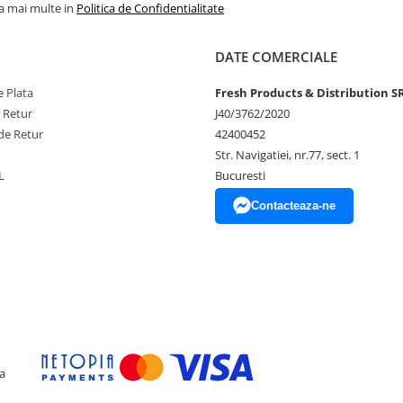
la mai multe in
Politica de Confidentialitate
DATE COMERCIALE
elicata a florii de soare fac ca
 decorativa ce va îmbogați estetic
 Plata
Fresh Products & Distribution S
e Retur
J40/3762/2020
de Retur
42400452
Str. Navigatiei, nr.77, sect. 1
L
Bucuresti
ițându-va sa o ajustați în funcție
nci când va machiați sau va
Contacteaza-ne
eea ce o face ideala pentru a fi
ți cu dumneavoastra în vacanțe sau
a
ct pe birou sau pe o console,
ta, dar suficient de mare pentru