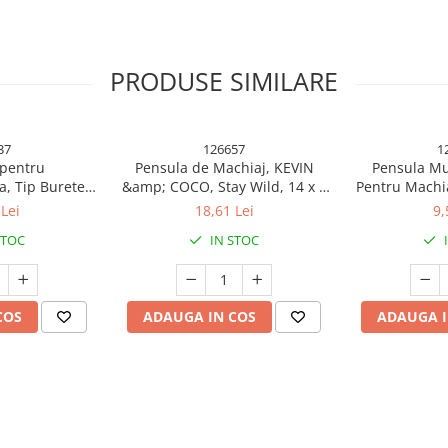
PRODUSE SIMILARE
37
126657
1
 pentru
Pensula de Machiaj, KEVIN
Pensula Mul
a, Tip Buretel
&amp; COCO, Stay Wild, 14 x 4
Pentru Machia
p; Coco, 9.6 x
x 1.5 cm, Roz
Praful din Mas
Lei
18,61 Lei
9,
cm, Mov
cu Capac de 
STOC
IN STOC
COS
ADAUGA IN COS
ADAUGA I
un accesoriu elegant și practic
orilor, aceasta oglinda de
p de veselie și culoare în orice