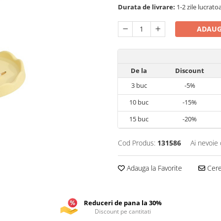
Durata de livrare:
1-2 zile lucrato
ADAUG
De la
Discount
3
buc
-5%
10
buc
-15%
15
buc
-20%
Cod Produs:
131586
Ai nevoie 
Adauga la Favorite
Cere 
Reduceri de pana la 30%
Discount pe cantitati