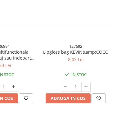
26894
127692
tifunctionala,
Lipgloss bag KEVIN&amp;COCO
Set 4 Per
j sau Indepartat
KEVIN 
8,03 Lei
ina, Par Sintetic,
50 Lei
Protectie, Negru
IN STOC
IN STOC
N COS
ADAUGA IN COS
ADAUG