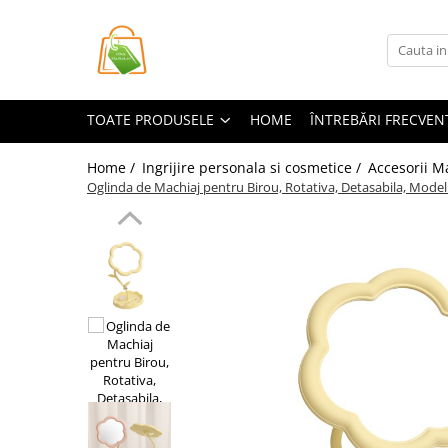
Toate Produsele
Casa si Bricolaj
TOATE PRODUSELE
HOME
ÎNTREBĂRI FRECVEN
Accesorii Birou si Consumabile
Articole pentru Animale
Home /
Ingrijire personala si cosmetice /
Accesorii M
Oglinda de Machiaj pentru Birou, Rotativa, Detasabila, Model
Articole pentru baie
Articole pentru Bucatarie
Accesorii Bucătărie
Dozatoare Condimente
Forme cuburi de gheata
Genti Termoizolante Mancare
Organizatoare si Depozitare
Bucatarie
Organizatoare si Depozitare
Bucatarie