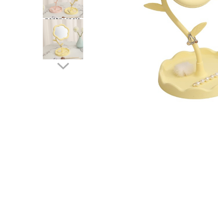
Pahare, Sticle si Cani
Ustensile pentru Bucătărie
Ustensile pentru Bucătărie
Veselă pentru Masă
Articole pentru Casa si Curatenie
Accesorii Ingrijire Casa
Cutii depozitare
Diverse Casa
Incalzire si climatizare
Lumanari
Maturi, Perii, Mopuri si Galeti
Perne Voiaj, Paturi si Textile
Produse ingrijire incaltaminte
Radiatoare si Seminee electrice
Steaguri
Tapet 3D Autoadeziv
Umidificatoare