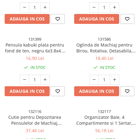
Pistoale cu apa
Articole pentru Copii
ADAUGA IN COS
ADAUGA IN COS
Articole Diverse copii
Articole diverse pentru copii
131399
131586
Covorase de joaca
Pensula kabuki plata pentru
Oglinda de Machiaj pentru
Genti, Portofele, Penare
fond de ten, negru 6x3.8x4.2
Birou, Rotativa, Detasabila,
cm, Cutie Protectie
Model de Floarea Soarelui,
16,90 Lei
18,40 Lei
Ingrijire Unghii
Suport pentru Inele, cu
IN STOC
IN STOC
Depozitare, Galbena
Jucarii Creative
Jucarii pentru copii
Jucarii si Jocuri
ADAUGA IN COS
ADAUGA IN COS
Jucarii si Jocuri
Markere si Set Desen
132116
132117
Cutie pentru Depozitarea
Organizator Baie, 4
Markere si Set Desen
Pensulelor de Machiaj,
Compartimente si 1 Sertar,
Scaune de masa bebe
Rotativa, Plastic, 36 cm x 13
Rotire 360 Grade, din PP+PET,
37,46 Lei
56,18 Lei
cm, Bej
27.5 x 16 x 11 cm, Alb/Negru
Articole Petrecere