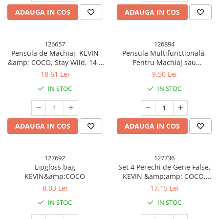
Pahare, Sticle si Cani
ADAUGA IN COS
ADAUGA IN COS
Ustensile pentru Bucătărie
Ustensile pentru Bucătărie
Veselă pentru Masă
126657
126894
Pensula de Machiaj, KEVIN
Pensula Multifunctionala,
Articole pentru Casa si Curatenie
&amp; COCO, Stay Wild, 14 x
Pentru Machiaj sau
Accesorii Ingrijire Casa
4 x 1.5 cm, Roz
Indepartat Praful din Masina,
18,61 Lei
9,50 Lei
Par Sintetic, cu Capac de
Cutii depozitare
IN STOC
IN STOC
Protectie, Negru
Diverse Casa
Incalzire si climatizare
Lumanari
ADAUGA IN COS
ADAUGA IN COS
Maturi, Perii, Mopuri si Galeti
Perne Voiaj, Paturi si Textile
Produse ingrijire incaltaminte
127692
127736
Lipgloss bag
Set 4 Perechi de Gene False,
Radiatoare si Seminee electrice
KEVIN&amp;COCO
KEVIN &amp;amp; COCO,
Steaguri
Marimea 2
8,03 Lei
17,15 Lei
Tapet 3D Autoadeziv
IN STOC
IN STOC
Umidificatoare