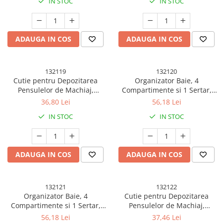
IN STOC
IN STOC
Accesorii Baloane
Accesorii Petrecere
ADAUGA IN COS
ADAUGA IN COS
Articole Petrecere
Articole Servire Masa
Baloane Folie
132119
132120
Cutie pentru Depozitarea
Organizator Baie, 4
Baloane Coronita
Pensulelor de Machiaj,
Compartimente si 1 Sertar,
Baloane cu Suport
Rotativa, Plastic, 36 cm x 13
Rotire 360 Grade, din PP+PET,
36,80 Lei
56,18 Lei
cm, Alb
27.5 x 16 x 11 cm, Crem
Baloane Tip Bratara
IN STOC
IN STOC
Cifre
Figurine si Baloane 3D
Litere
ADAUGA IN COS
ADAUGA IN COS
Seturi Baloane Folie
Tematica Fata/Baiat
132121
132122
Baloane Latex
Organizator Baie, 4
Cutie pentru Depozitarea
Baloane si Accesorii Absolvire
Compartimente si 1 Sertar,
Pensulelor de Machiaj,
Rotire 360 Grade, din PP+PET,
Rotativa, Plastic, 36 cm x 13
56,18 Lei
37,46 Lei
Baloane si Accesorii Halloween