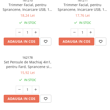
161210
161211
Trimmer Facial, pentru
Trimmer Facial, pentru
Sprancene, Incarcare USB, 1.5
Sprancene, Incarcare USB, 1.5
x 13 cm, din ABS, Sampanie
x 13 cm, din ABS, Roz Auriu
18,24 Lei
17,76 Lei
IN STOC
IN STOC
ADAUGA IN COS
ADAUGA IN COS
162178
Set Pensule de Machiaj 4in1,
pentru Fard, Sprancene si
Buze, 16 cm, din Plastic,
15,92 Lei
Negru
IN STOC
ADAUGA IN COS