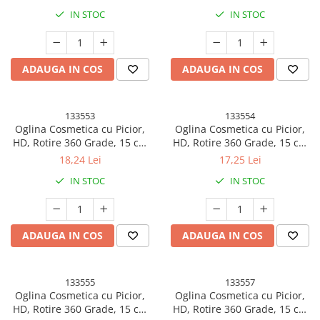
27.5 x 16 x 11 cm, Albastru
cm, Verde
IN STOC
IN STOC
Banda adeziva
Confetti
Costume si Deghizare
ADAUGA IN COS
ADAUGA IN COS
Fete Masa si Perdele Franjurate
Lumanari si Toppere
133553
133554
Oglina Cosmetica cu Picior,
Oglina Cosmetica cu Picior,
Pompe Baloane
HD, Rotire 360 Grade, 15 cm
HD, Rotire 360 Grade, 15 cm
Seturi si Arcade Baloane
Diametru, Suport Bijuterii
Diametru, Suport Bijuterii
18,24 Lei
17,25 Lei
Baza + Brate, Model cu
Baza Rotunda + 2 Brate,
Tematica Nunta
IN STOC
IN STOC
Urechi, 30 x 16.5 x 15 cm, Roz
Model cu Urechi, 31 x 14.5 x
Craciun
15 cm, din Plastic,
Albastru/Galben
Articole Craciun Bucatarie
ADAUGA IN COS
ADAUGA IN COS
Brazi Craciun
Costume Craciun
Covorase Brad
133555
133557
Oglina Cosmetica cu Picior,
Oglina Cosmetica cu Picior,
Decoratiune Muzicala Craciun
HD, Rotire 360 Grade, 15 cm
HD, Rotire 360 Grade, 15 cm