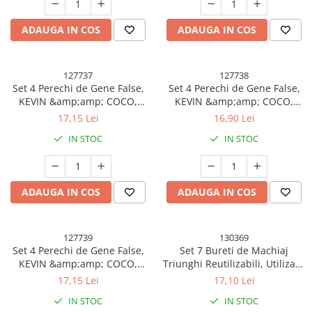
Uscatoare si Standere Haine
Articole pentru Gradina si Bricolaj
ADAUGA IN COS
ADAUGA IN COS
Articole pentru Iluminat
Corpuri de iluminat
127737
127738
Lampi de veghe
Set 4 Perechi de Gene False,
Set 4 Perechi de Gene False,
Articole si, Echipamente pentru
KEVIN &amp;amp; COCO,
KEVIN &amp;amp; COCO,
Transport şi Ridicat
Marimea 3
Marimea 4
17,15 Lei
16,90 Lei
Pelerine, Umbrele si Accesorii
IN STOC
IN STOC
Videoproiectoare
Accesorii Auto
ADAUGA IN COS
ADAUGA IN COS
Accesorii Auto
Kit-uri Siguranţă Auto
127739
130369
Suporti auto
Set 4 Perechi de Gene False,
Set 7 Bureti de Machiaj
Accesorii biciclete
KEVIN &amp;amp; COCO,
Triunghi Reutilizabili, Utilizare
Marimea 5
Umeda sau Uscata, 5.5 x 5.5 x
Ochelari de Protecţie
17,15 Lei
17,10 Lei
1.3 cm, Powder Puff,
IN STOC
IN STOC
Articole de plaja
Multicolor