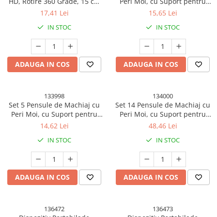
HD, Rotire 360 Grade, 15 cm
Peri Moi, cu Suport pentru
Fitness si sport
Diametru, Suport Bijuterii
Depozitare si Oglinda, Roz
17,41 Lei
15,65 Lei
Baza + Brate, Model cu
Genti Cosmetice si Organizare
IN STOC
IN STOC
Urechi, 30 x 16.5 x 15 cm,
Alb/Negru
Ingrijire par si Accesorii
Perii Electrice
ADAUGA IN COS
ADAUGA IN COS
Placi de indreptat parul
Ingrijirea Unghiilor
Palete Farduri si Truse Make-Up
133998
134000
Set 5 Pensule de Machiaj cu
Set 14 Pensule de Machiaj cu
Suporturi ortopedice si orteze
Peri Moi, cu Suport pentru
Peri Moi, cu Suport pentru
Depozitare si Oglinda, Roz Pal
Depozitare, Bej
Kendama si Spinnere
14,62 Lei
48,46 Lei
Kendama Chicanos V2 Cupe Mari
IN STOC
IN STOC
Kendama Chicanos V3 King Size
Kendama Frequency V3 King Size
ADAUGA IN COS
ADAUGA IN COS
Kendama Legendary
Kendama Legendary V2 Cupe Mari
136472
136473
Kendama Legendary V3 King Size