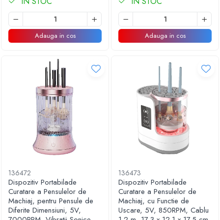
IN STOC
IN STOC
Adauga in cos
Adauga in cos
136472
136473
Dispozitiv Portabilade
Dispozitiv Portabilade
Curatare a Pensulelor de
Curatare a Pensulelor de
Machiaj, pentru Pensule de
Machiaj, cu Functie de
Diferite Dimensiuni, 5V,
Uscare, 5V, 850RPM, Cablu
7000RPM, Vibratii Sonice,
1.2 m, 17.3 x 12.1 x 17.5 cm,