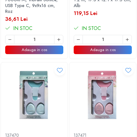
USB Type C, 9x9x16 cm,
Alb
Roz
119,15 Lei
36,61 Lei
IN STOC
IN STOC
Adauga in cos
Adauga in cos
137470
137471