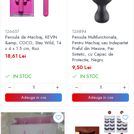
Articole pentru Iluminat
Corpuri de iluminat
Lampi de veghe
Articole si, Echipamente pentru
126657
126894
Transport şi Ridicat
Pensula de Machiaj, KEVIN
Pensula Multifunctionala,
&amp; COCO, Stay Wild, 14
Pentru Machiaj sau Indepartat
Pelerine, Umbrele si Accesorii
x 4 x 1.5 cm, Roz
Praful din Masina, Par
Videoproiectoare
Sintetic, cu Capac de
18,61 Lei
Protectie, Negru
9,50 Lei
IN STOC
IN STOC
Adauga in cos
Adauga in cos