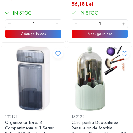
56,18 Lei
IN STOC
IN STOC
Adauga in cos
Adauga in cos
132121
132122
Organizator Baie, 4
Cutie pentru Depozitarea
Compartimente si 1 Sertar,
Pensulelor de Machiaj,