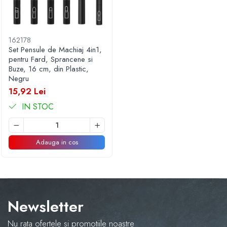
162178
Set Pensule de Machiaj 4in1,
pentru Fard, Sprancene si
Buze, 16 cm, din Plastic,
Negru
15,92 Lei
IN STOC
Adauga in cos
Newsletter
Nu rata ofertele si promotiile noastre