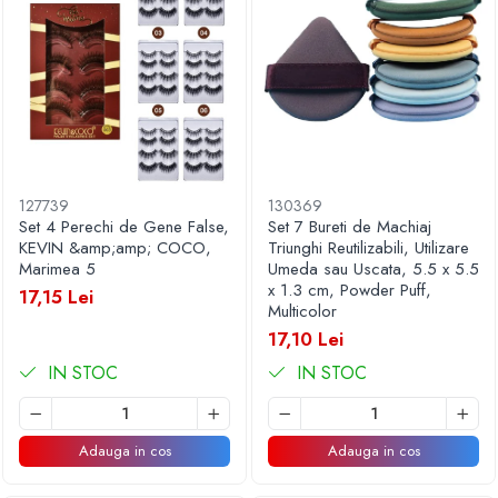
127739
130369
Set 4 Perechi de Gene False,
Set 7 Bureti de Machiaj
KEVIN &amp;amp; COCO,
Triunghi Reutilizabili, Utilizare
Marimea 5
Umeda sau Uscata, 5.5 x 5.5
x 1.3 cm, Powder Puff,
17,15 Lei
Multicolor
17,10 Lei
IN STOC
IN STOC
Adauga in cos
Adauga in cos