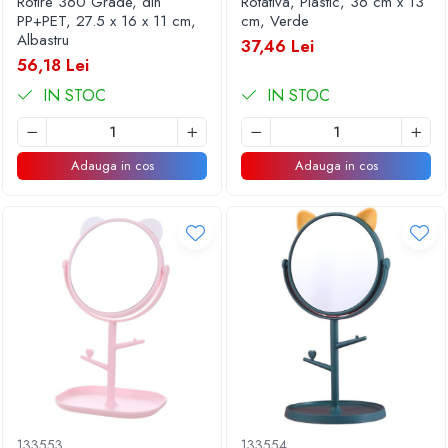
Rotire 360 Grade, din
Rotativa, Plastic, 36 cm x 13
PP+PET, 27.5 x 16 x 11 cm,
cm, Verde
Albastru
37,46 Lei
56,18 Lei
IN STOC
IN STOC
Adauga in cos
Adauga in cos
133553
133554