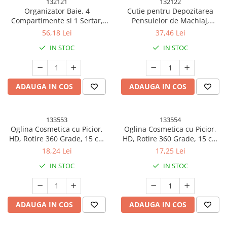
132121
132122
Organizator Baie, 4
Cutie pentru Depozitarea
Compartimente si 1 Sertar,
Pensulelor de Machiaj,
Rotire 360 Grade, din PP+PET,
Rotativa, Plastic, 36 cm x 13
56,18 Lei
37,46 Lei
27.5 x 16 x 11 cm, Albastru
cm, Verde
IN STOC
IN STOC
ADAUGA IN COS
ADAUGA IN COS
133553
133554
Oglina Cosmetica cu Picior,
Oglina Cosmetica cu Picior,
HD, Rotire 360 Grade, 15 cm
HD, Rotire 360 Grade, 15 cm
Diametru, Suport Bijuterii
Diametru, Suport Bijuterii
18,24 Lei
17,25 Lei
Baza + Brate, Model cu
Baza Rotunda + 2 Brate,
IN STOC
IN STOC
Urechi, 30 x 16.5 x 15 cm, Roz
Model cu Urechi, 31 x 14.5 x
15 cm, din Plastic,
Albastru/Galben
ADAUGA IN COS
ADAUGA IN COS