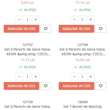
Marimea 2
8,03 Lei
17,15 Lei
Articole pentru Gradina si Bricolaj
IN STOC
IN STOC
Articole pentru Iluminat
Corpuri de iluminat
Lampi de veghe
ADAUGA IN COS
ADAUGA IN COS
Articole si, Echipamente pentru
Transport şi Ridicat
127737
127738
Pelerine, Umbrele si Accesorii
Set 4 Perechi de Gene False,
Set 4 Perechi de Gene False,
Videoproiectoare
KEVIN &amp;amp; COCO,
KEVIN &amp;amp; COCO,
Marimea 3
Marimea 4
17,15 Lei
16,90 Lei
IN STOC
IN STOC
ADAUGA IN COS
ADAUGA IN COS
127739
130369
Set 4 Perechi de Gene False,
Set 7 Bureti de Machiaj