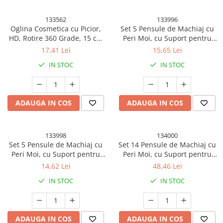
133562
133996
Oglina Cosmetica cu Picior,
Set 5 Pensule de Machiaj cu
HD, Rotire 360 Grade, 15 cm
Peri Moi, cu Suport pentru
Diametru, Suport Bijuterii
Depozitare si Oglinda, Roz
17,41 Lei
15,65 Lei
Baza + Brate, Model cu
IN STOC
IN STOC
Urechi, 30 x 16.5 x 15 cm,
Alb/Negru
ADAUGA IN COS
ADAUGA IN COS
133998
134000
Set 5 Pensule de Machiaj cu
Set 14 Pensule de Machiaj cu
Peri Moi, cu Suport pentru
Peri Moi, cu Suport pentru
Depozitare si Oglinda, Roz Pal
Depozitare, Bej
14,62 Lei
48,46 Lei
IN STOC
IN STOC
ADAUGA IN COS
ADAUGA IN COS