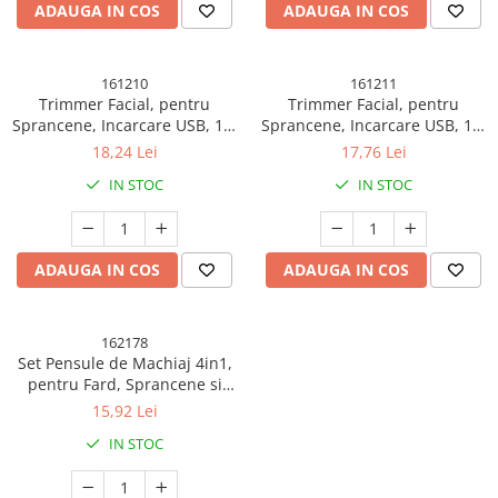
ADAUGA IN COS
ADAUGA IN COS
161210
161211
Trimmer Facial, pentru
Trimmer Facial, pentru
Sprancene, Incarcare USB, 1.5
Sprancene, Incarcare USB, 1.5
x 13 cm, din ABS, Sampanie
x 13 cm, din ABS, Roz Auriu
18,24 Lei
17,76 Lei
IN STOC
IN STOC
ADAUGA IN COS
ADAUGA IN COS
162178
Set Pensule de Machiaj 4in1,
pentru Fard, Sprancene si
Buze, 16 cm, din Plastic,
15,92 Lei
Negru
IN STOC