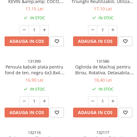
KEVIN &amp;amp; COCO,
Triunghi Reutilizabili, Utilizare
Marimea 5
Umeda sau Uscata, 5.5 x 5.5 x
17,15 Lei
17,10 Lei
1.3 cm, Powder Puff,
IN STOC
IN STOC
Multicolor
ADAUGA IN COS
ADAUGA IN COS
131399
131586
Pensula kabuki plata pentru
Oglinda de Machiaj pentru
fond de ten, negru 6x3.8x4.2
Birou, Rotativa, Detasabila,
cm, Cutie Protectie
Model de Floarea Soarelui,
16,90 Lei
18,40 Lei
Suport pentru Inele, cu
IN STOC
IN STOC
Depozitare, Galbena
ADAUGA IN COS
ADAUGA IN COS
132116
132117