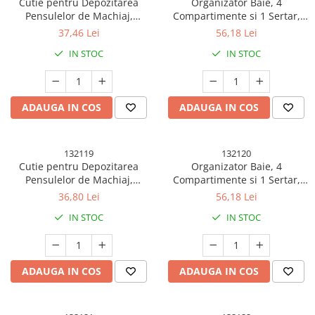
Cutie pentru Depozitarea
Organizator Baie, 4
Pensulelor de Machiaj,
Compartimente si 1 Sertar,
Rotativa, Plastic, 36 cm x 13
Rotire 360 Grade, din PP+PET,
37,46 Lei
56,18 Lei
cm, Bej
27.5 x 16 x 11 cm, Alb/Negru
IN STOC
IN STOC
ADAUGA IN COS
ADAUGA IN COS
132119
132120
Cutie pentru Depozitarea
Organizator Baie, 4
Pensulelor de Machiaj,
Compartimente si 1 Sertar,
Rotativa, Plastic, 36 cm x 13
Rotire 360 Grade, din PP+PET,
36,80 Lei
56,18 Lei
cm, Alb
27.5 x 16 x 11 cm, Crem
IN STOC
IN STOC
ADAUGA IN COS
ADAUGA IN COS