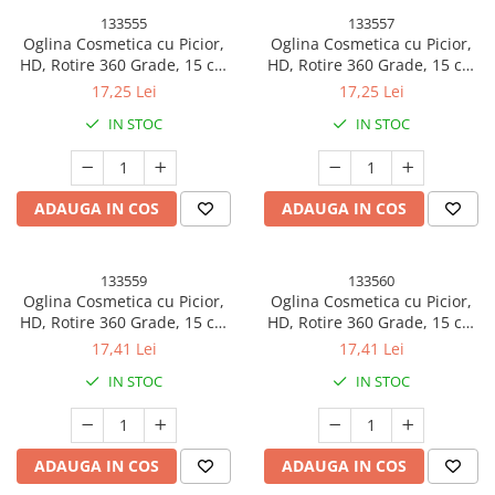
133555
133557
Oglina Cosmetica cu Picior,
Oglina Cosmetica cu Picior,
HD, Rotire 360 Grade, 15 cm
HD, Rotire 360 Grade, 15 cm
Diametru, Suport Bijuterii
Diametru, Suport Bijuterii
17,25 Lei
17,25 Lei
Baza Rotunda + 2 Brate,
Baza Rotunda + 2 Brate,
IN STOC
IN STOC
Model cu Urechi, 31 x 14.5 x
Model cu Urechi, 31 x 14.5 x
15 cm, din Plastic,
15 cm, din Plastic, Roz/Galben
Portocaliu/Galben
ADAUGA IN COS
ADAUGA IN COS
133559
133560
Oglina Cosmetica cu Picior,
Oglina Cosmetica cu Picior,
HD, Rotire 360 Grade, 15 cm
HD, Rotire 360 Grade, 15 cm
Diametru, Suport Bijuterii
Diametru, Suport Bijuterii
17,41 Lei
17,41 Lei
Baza Rotunda + 2 Brate,
Baza Rotunda + 2 Brate,
IN STOC
IN STOC
Model cu Urechi, 31 x 14.5 x
Model cu Urechi, 31 x 14.5 x
15 cm, din Plastic, Roz/Alb
15 cm, din Plastic, Alb
ADAUGA IN COS
ADAUGA IN COS