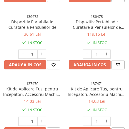
136472
136473
Dispozitiv Portabilade
Dispozitiv Portabilade
Curatare a Pensulelor de
Curatare a Pensulelor de
Machiaj, pentru Pensule de
Machiaj, cu Functie de
36,61 Lei
119,15 Lei
Diferite Dimensiuni, 5V,
Uscare, 5V, 850RPM, Cablu 1.2
IN STOC
IN STOC
7000RPM, Vibratii Sonice, USB
m, 17.3 x 12.1 x 17.5 cm, Alb
Type C, 9x9x16 cm, Roz
ADAUGA IN COS
ADAUGA IN COS
137470
137471
Kit de Aplicare Tus, pentru
Kit de Aplicare Tus, pentru
Incepatori, Accesoriu Machiaj,
Incepatori, Accesoriu Machiaj,
4 Produse, Tus Impermeabil,
4 Produse, Tus Impermeabil,
14,03 Lei
14,03 Lei
Negru, Cutie Mint
Negru, Cutie Roz
IN STOC
IN STOC