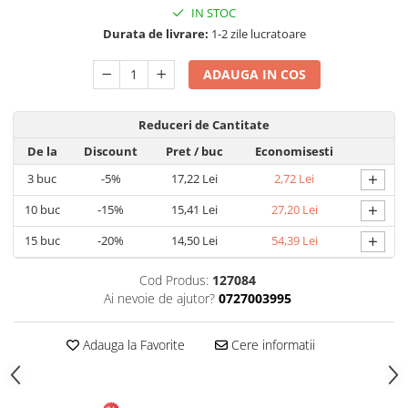
IN STOC
Articole pentru Gradina si Bricolaj
Durata de livrare:
1-2 zile lucratoare
Articole pentru Iluminat
ADAUGA IN COS
Corpuri de iluminat
Lampi de veghe
Articole si, Echipamente pentru
Reduceri de Cantitate
Transport şi Ridicat
De la
Discount
Pret
/ buc
Economisesti
Pelerine, Umbrele si Accesorii
+
3
buc
-5%
17,22 Lei
2,72 Lei
Videoproiectoare
+
10
buc
-15%
15,41 Lei
27,20 Lei
+
15
buc
-20%
14,50 Lei
54,39 Lei
Cod Produs:
127084
Ai nevoie de ajutor?
0727003995
Adauga la Favorite
Cere informatii