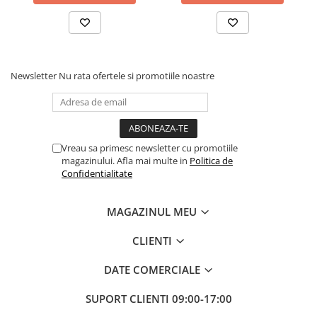
diverse decoruri. Setul include și un pai transparent pentru o
umflare ușoara, astfel încât sa poți pregati rapid spațiul pentru
petrecere.
Instrucțiuni de utilizare:
Newsletter
Nu rata ofertele si promotiile noastre
Balonul se livreaza neumflat.
Setul contine un pai transparent pentru umflare balonului
Poate fi umflat cu aer sau heliu.
Vreau sa primesc newsletter cu promotiile
magazinului. Afla mai multe in
Politica de
Confidentialitate
Pentru a prelungi durata de viața a balonului, evita expunerea
directa la soare, aer condiționat, ger sau alte condiții extreme.
MAGAZINUL MEU
Alege baloanele pentru a transforma orice eveniment într-o
CLIENTI
experiența speciala, plina de culoare și eleganța!
DATE COMERCIALE
SUPORT CLIENTI
09:00-17:00