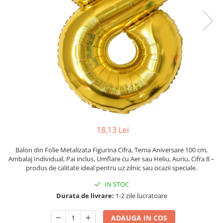
Pahare, Sticle si Cani
Ustensile pentru Bucătărie
Ustensile pentru Bucătărie
Veselă pentru Masă
Articole pentru Casa si Curatenie
Accesorii Ingrijire Casa
Cutii depozitare
Diverse Casa
Incalzire si climatizare
Lumanari
18,13 Lei
Maturi, Perii, Mopuri si Galeti
Perne Voiaj, Paturi si Textile
Balon din Folie Metalizata Figurina Cifra, Tema Aniversare 100 cm,
Ambalaj Individual, Pai inclus, Umflare cu Aer sau Heliu, Auriu, Cifra 8 –
Produse ingrijire incaltaminte
produs de calitate ideal pentru uz zilnic sau ocazii speciale.
Radiatoare si Seminee electrice
IN STOC
Steaguri
Durata de livrare:
1-2 zile lucratoare
Tapet 3D Autoadeziv
Umidificatoare
ADAUGA IN COS