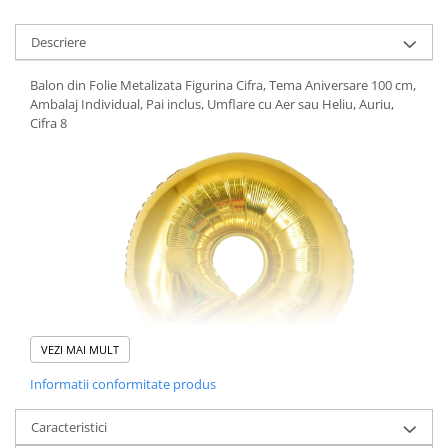
Pistoale cu apa
Articole pentru Copii
Descriere
Articole Diverse copii
Balon din Folie Metalizata Figurina Cifra, Tema Aniversare 100 cm,
Articole diverse pentru copii
Ambalaj Individual, Pai inclus, Umflare cu Aer sau Heliu, Auriu,
Cifra 8
Covorase de joaca
Genti, Portofele, Penare
Ingrijire Unghii
Jucarii Creative
Jucarii pentru copii
Jucarii si Jocuri
Jucarii si Jocuri
Markere si Set Desen
VEZI MAI MULT
Markere si Set Desen
Informatii conformitate produs
Scaune de masa bebe
Caracteristici
Articole Petrecere