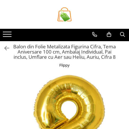
Toate Produsele
Casa si Bricolaj
Accesorii Birou si Consumabile
Balon din Folie Metalizata Figurina Cifra, Tema
Articole pentru Animale
Aniversare 100 cm, Ambalaj Individual, Pai
Articole pentru baie
inclus, Umflare cu Aer sau Heliu, Auriu, Cifra 8
Articole pentru Bucatarie
Flippy
Accesorii Bucătărie
Dozatoare Condimente
Forme cuburi de gheata
Genti Termoizolante Mancare
Organizatoare si Depozitare
Bucatarie
Organizatoare si Depozitare
Bucatarie