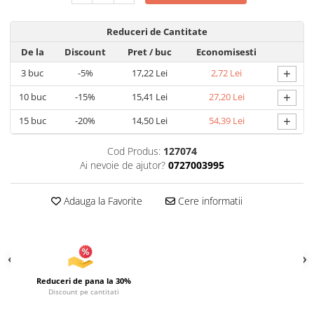
Uscatoare si Standere Haine
Articole pentru Gradina si Bricolaj
Reduceri de Cantitate
Articole pentru Iluminat
De la
Discount
Pret
/ buc
Economisesti
Corpuri de iluminat
+
3
buc
-5%
17,22 Lei
2,72 Lei
Lampi de veghe
+
10
buc
-15%
15,41 Lei
27,20 Lei
Articole si, Echipamente pentru
Transport şi Ridicat
+
15
buc
-20%
14,50 Lei
54,39 Lei
Pelerine, Umbrele si Accesorii
Cod Produs:
127074
Videoproiectoare
Ai nevoie de ajutor?
0727003995
Accesorii Auto
Accesorii Auto
Adauga la Favorite
Cere informatii
Kit-uri Siguranţă Auto
Suporti auto
Accesorii biciclete
Ochelari de Protecţie
Reduceri de pana la 30%
Discount pe cantitati
Articole de plaja