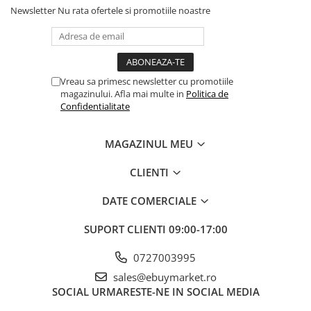
Newsletter
Nu rata ofertele si promotiile noastre
Banda adeziva
Balonul se livreaza neumflat.
Confetti
Setul contine un pai transparent pentru umflare balonului
Costume si Deghizare
Poate fi umflat cu aer sau heliu.
Vreau sa primesc newsletter cu promotiile
Fete Masa si Perdele Franjurate
magazinului. Afla mai multe in
Politica de
Lumanari si Toppere
Confidentialitate
Pentru a prelungi durata de viața a balonului, evita expunerea
directa la soare, aer condiționat, ger sau alte condiții extreme.
Pompe Baloane
MAGAZINUL MEU
Seturi si Arcade Baloane
Alege baloanele pentru a transforma orice eveniment într-o
Tematica Nunta
CLIENTI
experiența speciala, plina de culoare și eleganța!
Craciun
DATE COMERCIALE
Articole Craciun Bucatarie
SUPORT CLIENTI
09:00-17:00
Brazi Craciun
Costume Craciun
0727003995
Covorase Brad
sales@ebuymarket.ro
SOCIAL
URMARESTE-NE IN SOCIAL MEDIA
Decoratiune Muzicala Craciun