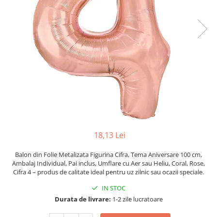
Pahare, Sticle si Cani
Ustensile pentru Bucătărie
Ustensile pentru Bucătărie
Veselă pentru Masă
Articole pentru Casa si Curatenie
Accesorii Ingrijire Casa
Cutii depozitare
Diverse Casa
Incalzire si climatizare
Lumanari
Maturi, Perii, Mopuri si Galeti
18,13 Lei
Perne Voiaj, Paturi si Textile
Balon din Folie Metalizata Figurina Cifra, Tema Aniversare 100 cm,
Produse ingrijire incaltaminte
Ambalaj Individual, Pai inclus, Umflare cu Aer sau Heliu, Coral, Rose,
Radiatoare si Seminee electrice
Cifra 4 – produs de calitate ideal pentru uz zilnic sau ocazii speciale.
Steaguri
IN STOC
Tapet 3D Autoadeziv
Durata de livrare:
1-2 zile lucratoare
Umidificatoare