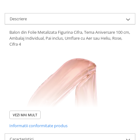
Pistoale cu apa
Articole pentru Copii
Descriere
Articole Diverse copii
Articole diverse pentru copii
Balon din Folie Metalizata Figurina Cifra, Tema Aniversare 100 cm,
Ambalaj Individual, Pai inclus, Umflare cu Aer sau Heliu, Rose,
Covorase de joaca
Cifra 4
Genti, Portofele, Penare
Ingrijire Unghii
Jucarii Creative
Jucarii pentru copii
Jucarii si Jocuri
Jucarii si Jocuri
Markere si Set Desen
VEZI MAI MULT
Markere si Set Desen
Informatii conformitate produs
Scaune de masa bebe
Articole Petrecere
Caracteristici