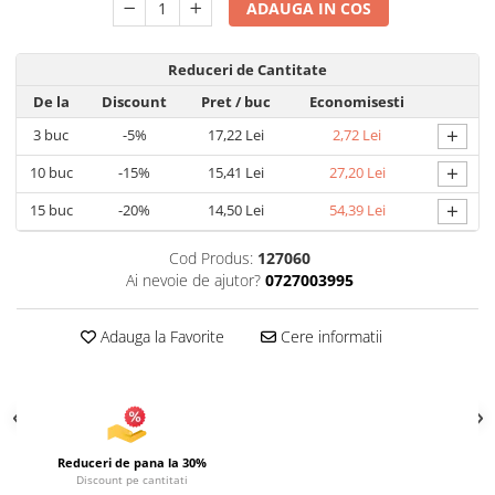
Uscatoare si Standere Haine
ADAUGA IN COS
Articole pentru Gradina si Bricolaj
Articole pentru Iluminat
Reduceri de Cantitate
Corpuri de iluminat
De la
Discount
Pret
/ buc
Economisesti
Lampi de veghe
+
3
buc
-5%
17,22 Lei
2,72 Lei
Articole si, Echipamente pentru
+
10
buc
-15%
15,41 Lei
27,20 Lei
Transport şi Ridicat
+
15
buc
-20%
14,50 Lei
54,39 Lei
Pelerine, Umbrele si Accesorii
Videoproiectoare
Cod Produs:
127060
Ai nevoie de ajutor?
0727003995
Accesorii Auto
Accesorii Auto
Adauga la Favorite
Cere informatii
Kit-uri Siguranţă Auto
Suporti auto
Accesorii biciclete
Ochelari de Protecţie
Reduceri de pana la 30%
Articole de plaja
Discount pe cantitati