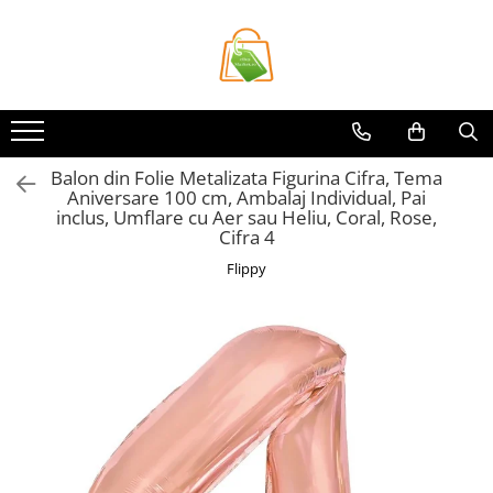
Toate Produsele
Casa si Bricolaj
Accesorii Birou si Consumabile
Balon din Folie Metalizata Figurina Cifra, Tema
Articole pentru Animale
Aniversare 100 cm, Ambalaj Individual, Pai
Articole pentru baie
inclus, Umflare cu Aer sau Heliu, Coral, Rose,
Cifra 4
Articole pentru Bucatarie
Flippy
Accesorii Bucătărie
Dozatoare Condimente
Forme cuburi de gheata
Genti Termoizolante Mancare
Organizatoare si Depozitare
Bucatarie
Organizatoare si Depozitare
Bucatarie