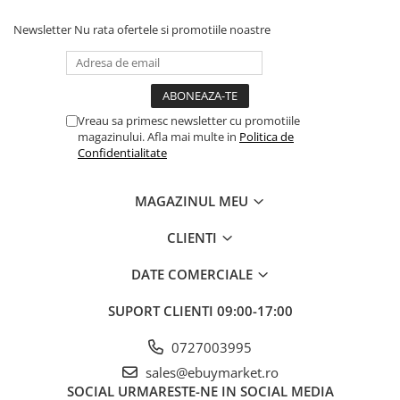
Instrucțiuni de utilizare:
Banda adeziva
Newsletter
Nu rata ofertele si promotiile noastre
Confetti
Balonul se livreaza neumflat.
Costume si Deghizare
Setul contine un pai transparent pentru umflare balonului
Fete Masa si Perdele Franjurate
Poate fi umflat cu aer sau heliu.
Vreau sa primesc newsletter cu promotiile
Lumanari si Toppere
magazinului. Afla mai multe in
Politica de
Confidentialitate
Pentru a prelungi durata de viața a balonului, evita expunerea
Pompe Baloane
directa la soare, aer condiționat, ger sau alte condiții extreme.
Seturi si Arcade Baloane
MAGAZINUL MEU
Tematica Nunta
Alege baloanele pentru a transforma orice eveniment într-o
CLIENTI
experiența speciala, plina de culoare și eleganța!
Craciun
Articole Craciun Bucatarie
DATE COMERCIALE
Brazi Craciun
SUPORT CLIENTI
09:00-17:00
Costume Craciun
0727003995
Covorase Brad
sales@ebuymarket.ro
Decoratiune Muzicala Craciun
SOCIAL
URMARESTE-NE IN SOCIAL MEDIA