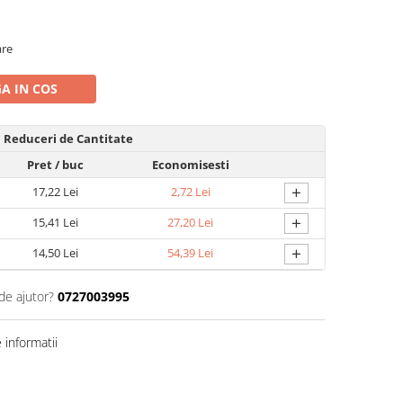
are
A IN COS
Reduceri de Cantitate
Pret
/ buc
Economisesti
+
17,22 Lei
2,72 Lei
+
15,41 Lei
27,20 Lei
+
14,50 Lei
54,39 Lei
de ajutor?
0727003995
informatii