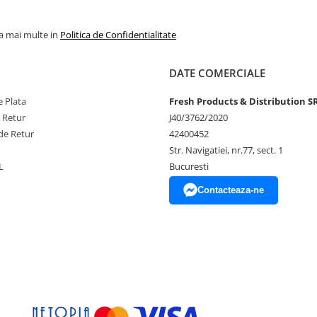
 aluminiu, baloanele sunt durabile
ferindu-ți flexibilitatea de a le
la mai multe in
Politica de Confidentialitate
ent pentru o umflare ușoara, astfel
DATE COMERCIALE
 Plata
Fresh Products & Distribution S
e Retur
J40/3762/2020
de Retur
42400452
Str. Navigatiei, nr.77, sect. 1
ului
L
Bucuresti
Contacteaza-ne
unerea directa la soare, aer
 experiența speciala, plina de