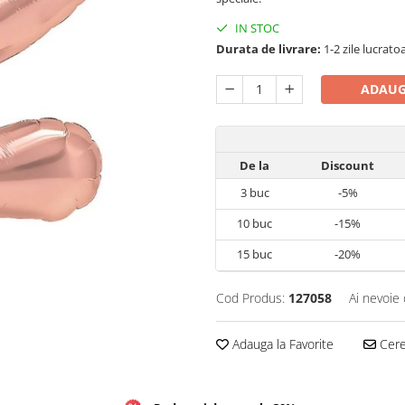
IN STOC
Durata de livrare:
1-2 zile lucrato
ADAUG
De la
Discount
3
buc
-5%
10
buc
-15%
15
buc
-20%
Cod Produs:
127058
Ai nevoie 
Adauga la Favorite
Cere 