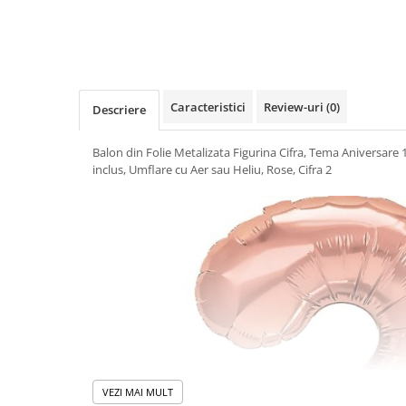
Umidificatoare
Uscatoare si Standere Haine
Articole pentru Gradina si Bricolaj
Articole pentru Iluminat
Corpuri de iluminat
Caracteristici
Review-uri
(0)
Descriere
Lampi de veghe
Balon din Folie Metalizata Figurina Cifra, Tema Aniversare 
Articole si, Echipamente pentru
inclus, Umflare cu Aer sau Heliu, Rose, Cifra 2
Transport şi Ridicat
Pelerine, Umbrele si Accesorii
Videoproiectoare
Accesorii Auto
Accesorii Auto
Kit-uri Siguranţă Auto
Suporti auto
Accesorii biciclete
Ochelari de Protecţie
VEZI MAI MULT