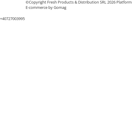
©Copyright Fresh Products & Distribution SRL 2026
Platform
Baloane si Accesorii Halloween
E-commerce by Gomag
Banda adeziva
+40727003995
Confetti
Costume si Deghizare
Fete Masa si Perdele Franjurate
Lumanari si Toppere
Pompe Baloane
Seturi si Arcade Baloane
Tematica Nunta
Craciun
Articole Craciun Bucatarie
Brazi Craciun
Costume Craciun
Covorase Brad