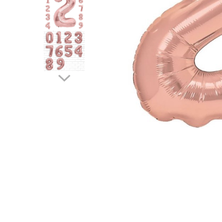
Pahare, Sticle si Cani
Ustensile pentru Bucătărie
Ustensile pentru Bucătărie
Veselă pentru Masă
Articole pentru Casa si Curatenie
Accesorii Ingrijire Casa
Cutii depozitare
Diverse Casa
Incalzire si climatizare
Lumanari
Maturi, Perii, Mopuri si Galeti
Perne Voiaj, Paturi si Textile
Produse Curatenie
Produse ingrijire incaltaminte
Radiatoare si Seminee electrice
Steaguri
Tapet 3D Autoadeziv