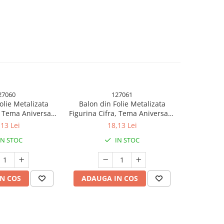
27060
127061
olie Metalizata
Balon din Folie Metalizata
Balon di
, Tema Aniversare
Figurina Cifra, Tema Aniversare
Figurina Ci
j Individual, Pai
100 cm, Ambalaj Individual, Pai
100 cm, Amb
,13 Lei
18,13 Lei
lare cu Aer sau
inclus, Umflare cu Aer sau
inclus, 
IN STOC
IN STOC
l, Rose, Cifra 4
Heliu, Coral, Rose, Cifra 5
Heliu, C
N COS
ADAUGA IN COS
ADAUG