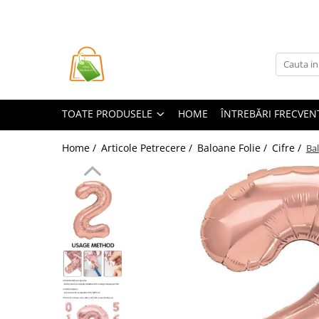
Toate Produsele
Casa si Bricolaj
Accesorii Birou si Consumabile
TOATE PRODUSELE
HOME
ÎNTREBĂRI FRECVEN
Articole pentru Animale
Articole pentru baie
Home /
Articole Petrecere /
Baloane Folie /
Cifre /
Bal
Articole pentru Bucatarie
Accesorii Bucătărie
Dozatoare Condimente
Forme cuburi de gheata
Genti Termoizolante Mancare
Organizatoare si Depozitare
Bucatarie
Organizatoare si Depozitare
Bucatarie