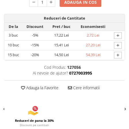
ADAUGA IN COS
Articole pentru Iluminat
Corpuri de iluminat
Reduceri de Cantitate
Lampi de veghe
De la
Discount
Pret
/ buc
Economisesti
Articole si, Echipamente pentru
+
3
buc
-5%
17,22 Lei
2,72 Lei
Transport şi Ridicat
+
10
buc
-15%
15,41 Lei
27,20 Lei
Pelerine, Umbrele si Accesorii
+
Videoproiectoare
15
buc
-20%
14,50 Lei
54,39 Lei
Cod Produs:
127056
Ai nevoie de ajutor?
0727003995
Adauga la Favorite
Cere informatii
Reduceri de pana la 30%
Discount pe cantitati