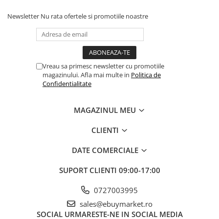
Instrucțiuni de utilizare:
Newsletter
Nu rata ofertele si promotiile noastre
Balonul se livreaza neumflat.
Setul contine un pai transparent pentru umflare balonului
Poate fi umflat cu aer sau heliu.
Vreau sa primesc newsletter cu promotiile
magazinului. Afla mai multe in
Politica de
Confidentialitate
Pentru a prelungi durata de viața a balonului, evita expunerea
directa la soare, aer condiționat, ger sau alte condiții extreme.
MAGAZINUL MEU
Alege baloanele pentru a transforma orice eveniment într-o
CLIENTI
experiența speciala, plina de culoare și eleganța!
DATE COMERCIALE
SUPORT CLIENTI
09:00-17:00
0727003995
sales@ebuymarket.ro
SOCIAL
URMARESTE-NE IN SOCIAL MEDIA