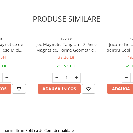
PRODUSE SIMILARE
78
127381
1
Magnetice de
Joc Magnetic Tangram, 7 Piese
Jucarie Fier
Piese Mici,
Magnetice, Forme Geometrice,
pentru Copii,
cks, Forme
3 Ani, EVA, ABS, Magnet, 10.5 x
Interacti
Lei
38,26 Lei
49
3 Ani, ABS,
10.5 x 2.2 cm, Multicolor
19.5x18x6.5
STOC
IN STOC
14.5 x 12 cm,
olor
i meșteri care doresc sa își
COS
ADAUGA IN COS
ADAUGA I
tiv. Fabricata din plastic de
cesare pentru a imita activitațile
la mai multe in
Politica de Confidentialitate