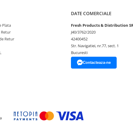
i.
a imita sculele reale, oferind o
DATE COMERCIALE
 Plata
Fresh Products & Distribution S
r-o cutie de tip valiza, echipata
e Retur
J40/3762/2020
organizat al uneltelor la locul
de Retur
42400452
Str. Navigatiei, nr.77, sect. 1
cm, fiind compacta și ușor de
L
Bucuresti
Contacteaza-ne
a