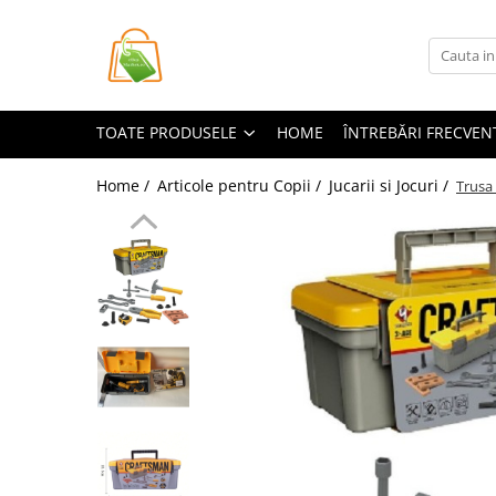
Toate Produsele
Casa si Bricolaj
TOATE PRODUSELE
HOME
ÎNTREBĂRI FRECVEN
Accesorii Birou si Consumabile
Articole pentru Animale
Home /
Articole pentru Copii /
Jucarii si Jocuri /
Trusa 
Articole pentru baie
Articole pentru Bucatarie
Accesorii Bucătărie
Dozatoare Condimente
Forme cuburi de gheata
Genti Termoizolante Mancare
Organizatoare si Depozitare
Bucatarie
Organizatoare si Depozitare
Bucatarie