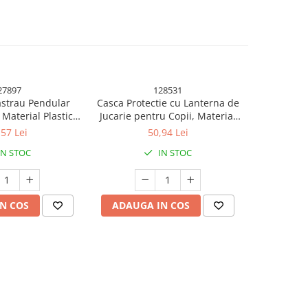
27897
128531
astrau Pendular
Casca Protectie cu Lanterna de
Jucarie 
 Material Plastic,
Jucarie pentru Copii, Material
pentru C
v, Distractiv,
Plastic, Interactiv, Distractiv,
Lumini, Joc
,57 Lei
50,94 Lei
 cm, Portocaliu
29.5x19.5x6.5 cm, Portocaliu
Ani, 4
IN STOC
IN STOC
N COS
ADAUGA IN COS
ADAUG