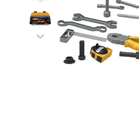
Pahare, Sticle si Cani
Ustensile pentru Bucătărie
Ustensile pentru Bucătărie
Veselă pentru Masă
Articole pentru Casa si Curatenie
Accesorii Ingrijire Casa
Cutii depozitare
Diverse Casa
Incalzire si climatizare
Lumanari
Maturi, Perii, Mopuri si Galeti
Perne Voiaj, Paturi si Textile
Produse ingrijire incaltaminte
Radiatoare si Seminee electrice
Steaguri
Tapet 3D Autoadeziv
Umidificatoare