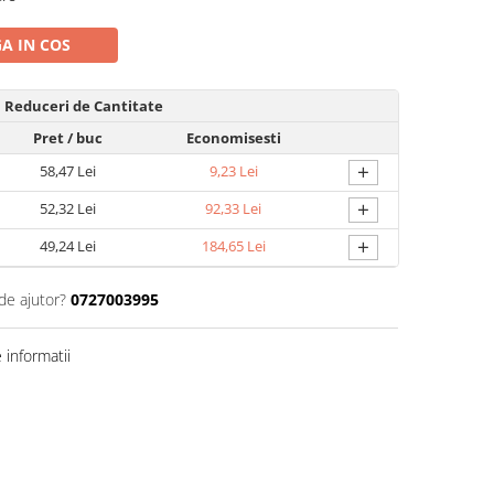
A IN COS
Reduceri de Cantitate
Pret
/ buc
Economisesti
+
58,47 Lei
9,23 Lei
+
52,32 Lei
92,33 Lei
+
49,24 Lei
184,65 Lei
de ajutor?
0727003995
informatii