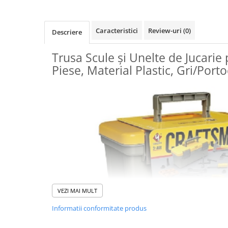
Uscatoare si Standere Haine
Articole pentru Gradina si Bricolaj
Caracteristici
Review-uri
(0)
Articole pentru Iluminat
Descriere
Corpuri de iluminat
Trusa Scule și Unelte de Jucarie 
Lampi de veghe
Piese, Material Plastic, Gri/Porto
Articole si, Echipamente pentru
Transport şi Ridicat
Pelerine, Umbrele si Accesorii
Videoproiectoare
Accesorii Auto
Accesorii Auto
Kit-uri Siguranţă Auto
Suporti auto
Accesorii biciclete
VEZI MAI MULT
Ochelari de Protecţie
Informatii conformitate produs
Articole de plaja