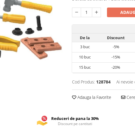
ADAUG
De la
Discount
3
buc
-5%
10
buc
-15%
15
buc
-20%
Cod Produs:
128784
Ai nevoie 
Adauga la Favorite
Cere 
Reduceri de pana la 30%
Discount pe cantitati