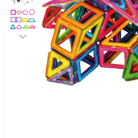
Pahare, Sticle si Cani
Ustensile pentru Bucătărie
Ustensile pentru Bucătărie
Veselă pentru Masă
Articole pentru Casa si Curatenie
Accesorii Ingrijire Casa
Cutii depozitare
Diverse Casa
Incalzire si climatizare
Lumanari
Maturi, Perii, Mopuri si Galeti
Perne Voiaj, Paturi si Textile
Produse ingrijire incaltaminte
Radiatoare si Seminee electrice
Steaguri
Tapet 3D Autoadeziv
Umidificatoare