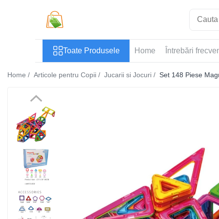
Toate Produsele
Toate Produsele
Home
Întrebări frecve
Casa si Bricolaj
Accesorii Birou si Consumabile
Home /
Articole pentru Copii /
Jucarii si Jocuri /
Set 148 Piese Magn
Articole pentru Animale
Articole pentru baie
Articole pentru Bucatarie
Accesorii Bucătărie
Dozatoare Condimente
Forme cuburi de gheata
Genti Termoizolante Mancare
Organizatoare si Depozitare
Bucatarie
Organizatoare si Depozitare
Bucatarie