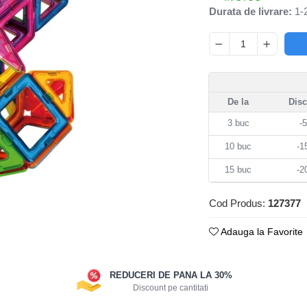
Durata de livrare:
1-2
De la
Dis
3
buc
-
10
buc
-
15
buc
-
Cod Produs:
127377
Adauga la Favorite
REDUCERI DE PANA LA 30%
Discount pe cantitati