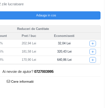
 zile lucratoare
Adauga in cos
Reduceri de Cantitate
count
Pret
/ buc
Economisesti
+
5%
202,94 Lei
32,04 Lei
+
15%
181,58 Lei
320,43 Lei
+
20%
170,90 Lei
640,86 Lei
Ai nevoie de ajutor?
0727003995
Cere informatii