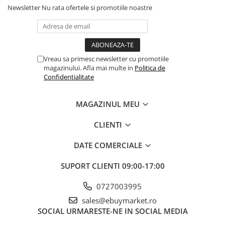
Newsletter
Nu rata ofertele si promotiile noastre
Funcționare pe Baterii:
Mobilitate crescuta datorita
alimentarii pe baterii, fara cabluri care sa încurce joaca.
Design Autentic:
Imiteaza aspectul și funcționalitatea unui
fierastrau electric real, oferind copiilor o experiența realista de
Vreau sa primesc newsletter cu promotiile
meșteșugarit.
magazinului. Afla mai multe in
Politica de
Confidentialitate
Funcții:
Efecte sonore interactive care sporesc realismul și
distracția.
MAGAZINUL MEU
Siguranța Garantata:
Echipat cu margini rotunjite și un
buton de pornire sigur, pentru a preveni orice accident în
CLIENTI
timpul jocului.
DATE COMERCIALE
Beneficii pentru Dezvoltare:
SUPORT CLIENTI
09:00-17:00
0727003995
Abilitați Motorii:
Ajuta la dezvoltarea coordonarii mâna-ochi
sales@ebuymarket.ro
și a dexteritații fine.
SOCIAL
URMARESTE-NE IN SOCIAL MEDIA
Stimularea Imaginației:
Copiii își pot crea propriile scenarii