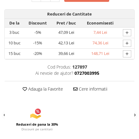
Articole pentru Iluminat
Reduceri de Cantitate
Corpuri de iluminat
De la
Discount
Pret
/ buc
Economisesti
Lampi de veghe
+
3
buc
-5%
47,09 Lei
7,44 Lei
Articole si, Echipamente pentru
Transport şi Ridicat
+
10
buc
-15%
42,13 Lei
74,36 Lei
Pelerine, Umbrele si Accesorii
+
15
buc
-20%
39,66 Lei
148,71 Lei
Videoproiectoare
Cod Produs:
127897
Ai nevoie de ajutor?
0727003995
Adauga la Favorite
Cere informatii
Reduceri de pana la 30%
Discount pe cantitati