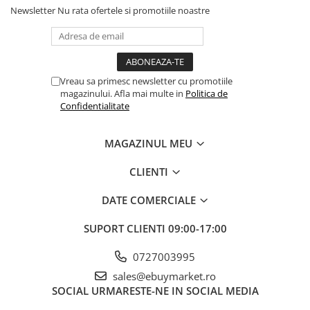
Newsletter
Nu rata ofertele si promotiile noastre
Balonul se livreaza neumflat.
Setul contine un pai transparent pentru umflare balonului
Poate fi umflat cu aer sau heliu.
Vreau sa primesc newsletter cu promotiile
magazinului. Afla mai multe in
Politica de
Confidentialitate
Pentru a prelungi durata de viața a balonului, evita expunerea
directa la soare, aer condiționat, ger sau alte condiții extreme.
MAGAZINUL MEU
Alege baloanele pentru a transforma orice eveniment într-o
CLIENTI
experiența speciala, plina de culoare și eleganța!
DATE COMERCIALE
SUPORT CLIENTI
09:00-17:00
0727003995
sales@ebuymarket.ro
SOCIAL
URMARESTE-NE IN SOCIAL MEDIA