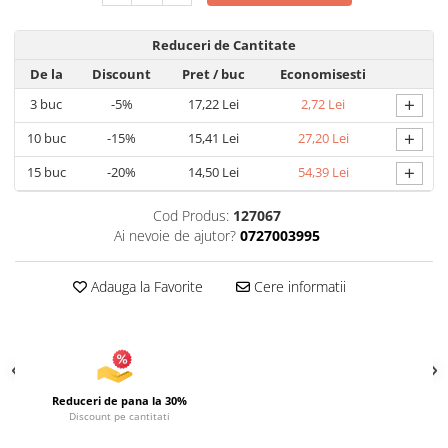
Articole pentru Iluminat
Reduceri de Cantitate
Corpuri de iluminat
De la
Discount
Pret
/ buc
Economisesti
Lampi de veghe
+
3
buc
-5%
17,22 Lei
2,72 Lei
Articole si, Echipamente pentru
Transport şi Ridicat
+
10
buc
-15%
15,41 Lei
27,20 Lei
Pelerine, Umbrele si Accesorii
+
15
buc
-20%
14,50 Lei
54,39 Lei
Videoproiectoare
Cod Produs:
127067
Ai nevoie de ajutor?
0727003995
Adauga la Favorite
Cere informatii
Reduceri de pana la 30%
Discount pe cantitati