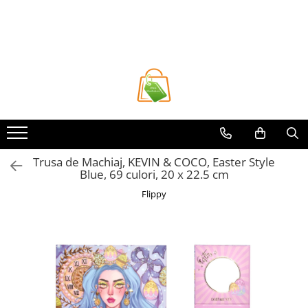
Toate Produsele
Casa si Bricolaj
Accesorii Birou si Consumabile
Articole pentru Animale
Articole pentru baie
Articole pentru Bucatarie
Trusa de Machiaj, KEVIN & COCO, Easter Style
Blue, 69 culori, 20 x 22.5 cm
Accesorii Bucătărie
Flippy
Dozatoare Condimente
Forme cuburi de gheata
Genti Termoizolante Mancare
Organizatoare si Depozitare
Bucatarie
Organizatoare si Depozitare
Bucatarie