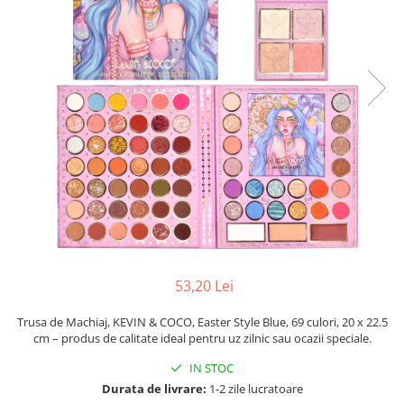
Pahare, Sticle si Cani
Ustensile pentru Bucătărie
Ustensile pentru Bucătărie
Veselă pentru Masă
Articole pentru Casa si Curatenie
Accesorii Ingrijire Casa
Cutii depozitare
Diverse Casa
Incalzire si climatizare
Lumanari
Maturi, Perii, Mopuri si Galeti
Perne Voiaj, Paturi si Textile
53,20 Lei
Produse Curatenie
Produse ingrijire incaltaminte
Trusa de Machiaj, KEVIN & COCO, Easter Style Blue, 69 culori, 20 x 22.5
Radiatoare si Seminee electrice
cm – produs de calitate ideal pentru uz zilnic sau ocazii speciale.
Steaguri
IN STOC
Tapet 3D Autoadeziv
Durata de livrare:
1-2 zile lucratoare