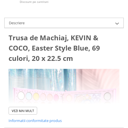
Discount pe cantitati
Articole de plaja
Pistoale cu apa
Articole pentru Copii
Descriere
Articole Diverse copii
Trusa de Machiaj, KEVIN &
Articole diverse pentru copii
Covorase de joaca
COCO, Easter Style Blue, 69
Genti, Portofele, Penare
culori, 20 x 22.5 cm
Ingrijire Unghii
Jucarii Creative
Jucarii pentru copii
Jucarii si Jocuri
Jucarii si Jocuri
Markere si Set Desen
VEZI MAI MULT
Markere si Set Desen
Informatii conformitate produs
Scaune de masa bebe