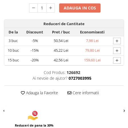
Umidificatoare
ADAUGA IN COS
Uscatoare si Standere Haine
Articole pentru Gradina si Bricolaj
Reduceri de Cantitate
Articole pentru Iluminat
De la
Discount
Pret
/ buc
Economisesti
Corpuri de iluminat
+
3
buc
-5%
50,54 Lei
7,98 Lei
Lampi de veghe
Articole si, Echipamente pentru
+
10
buc
-15%
45,22 Lei
79,80 Lei
Transport şi Ridicat
+
15
buc
-20%
42,56 Lei
159,60 Lei
Pelerine, Umbrele si Accesorii
Videoproiectoare
Cod Produs:
126692
Ai nevoie de ajutor?
0727003995
Accesorii Auto
Accesorii Auto
Adauga la Favorite
Cere informatii
Kit-uri Siguranţă Auto
Suporti auto
Accesorii biciclete
Ochelari de Protecţie
Reduceri de pana la 30%