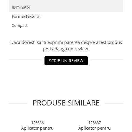
Articole Petrecere
Iluminator
Accesorii Baloane
Forma/Textura:
Accesorii Petrecere
Compact
Articole Petrecere
Articole Servire Masa
Daca doresti sa iti exprimi parerea despre acest produs
poti adauga un review.
Baloane Folie
Baloane Coronita
SCRIE UN REVIEW
Baloane cu Suport
Baloane Tip Bratara
Cifre
Figurine si Baloane 3D
Litere
PRODUSE SIMILARE
Seturi Baloane Folie
Tematica Fata/Baiat
Baloane Latex
126636
126637
Aplicator pentru
Aplicator pentru
Baloane si Accesorii Absolvire