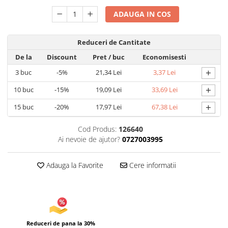
Umidificatoare
ADAUGA IN COS
Uscatoare si Standere Haine
Articole pentru Gradina si Bricolaj
Reduceri de Cantitate
Articole pentru Iluminat
De la
Discount
Pret
/ buc
Economisesti
Corpuri de iluminat
+
3
buc
-5%
21,34 Lei
3,37 Lei
Lampi de veghe
Articole si, Echipamente pentru
+
10
buc
-15%
19,09 Lei
33,69 Lei
Transport şi Ridicat
+
15
buc
-20%
17,97 Lei
67,38 Lei
Pelerine, Umbrele si Accesorii
Videoproiectoare
Cod Produs:
126640
Ai nevoie de ajutor?
0727003995
Accesorii Auto
Accesorii Auto
Adauga la Favorite
Cere informatii
Kit-uri Siguranţă Auto
Suporti auto
Accesorii biciclete
Ochelari de Protecţie
Reduceri de pana la 30%