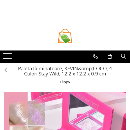
Toate Produsele
Casa si Bricolaj
Accesorii Birou si Consumabile
Articole pentru Animale
Articole pentru baie
Articole pentru Bucatarie
Paleta Iluminatoare, KEVIN&amp;COCO, 4
Culori Stay Wild, 12.2 x 12.2 x 0.9 cm
Accesorii Bucătărie
Flippy
Dozatoare Condimente
Forme cuburi de gheata
Genti Termoizolante Mancare
Organizatoare si Depozitare
Bucatarie
Organizatoare si Depozitare
Bucatarie