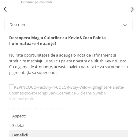
Discount pe cantitati
Articole de plaja
Pistoale cu apa
Articole pentru Copii
Descriere
Articole Diverse copii
Descopera Magia Culorilor cu Kevin&Coco Paleta
Articole diverse pentru copii
Iluminatoare 4 nuanțe!
Covorase de joaca
Nu rata oportunitatea de a adauga o nota de rafinament și
Genti, Portofele, Penare
stralucire machiajului tau cu paleta noastra de Blush Kevin&Coco.
Ingrijire Unghii
Cu o gama de 4 nuanțe, aceasta paleta patrata te va surprinde cu
pigmentația sa superioara.
Jucarii Creative
Jucarii pentru copii
Jucarii si Jocuri
Vezi mai mult
Jucarii si Jocuri
Informatii conformitate produs
Markere si Set Desen
Aspect:
Markere si Set Desen
Sidefat
Scaune de masa bebe
Beneficii: