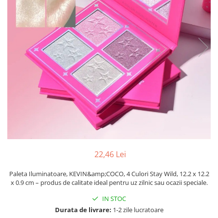
Pahare, Sticle si Cani
Ustensile pentru Bucătărie
Ustensile pentru Bucătărie
Veselă pentru Masă
Articole pentru Casa si Curatenie
Accesorii Ingrijire Casa
Cutii depozitare
Diverse Casa
Incalzire si climatizare
Lumanari
Maturi, Perii, Mopuri si Galeti
Perne Voiaj, Paturi si Textile
22,46 Lei
Produse Curatenie
Produse ingrijire incaltaminte
Paleta Iluminatoare, KEVIN&amp;COCO, 4 Culori Stay Wild, 12.2 x 12.2
Radiatoare si Seminee electrice
x 0.9 cm – produs de calitate ideal pentru uz zilnic sau ocazii speciale.
Steaguri
IN STOC
Tapet 3D Autoadeziv
Durata de livrare:
1-2 zile lucratoare