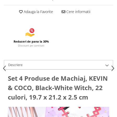
Articole pentru Iluminat
Adauga la Favorite
Cere informatii
Corpuri de iluminat
Lampi de veghe
Articole si, Echipamente pentru
Transport şi Ridicat
Pelerine, Umbrele si Accesorii
Reduceri de pana la 30%
Discount pe cantitati
Videoproiectoare
Descriere
Set 4 Produse de Machiaj, KEVIN
& COCO, Black-White Witch, 22
culori, 19.7 x 21.2 x 2.5 cm