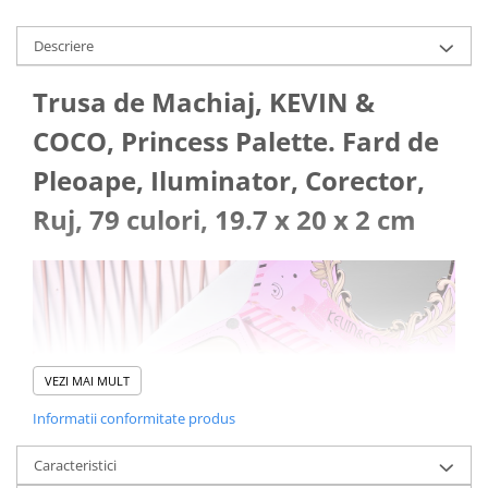
Pistoale cu apa
Articole pentru Copii
Descriere
Articole Diverse copii
Trusa de Machiaj, KEVIN &
Articole diverse pentru copii
COCO, Princess Palette. Fard de
Covorase de joaca
Pleoape, Iluminator, Corector,
Genti, Portofele, Penare
Ingrijire Unghii
Ruj, 79 culori, 19.7 x 20 x 2 cm
Jucarii Creative
Jucarii pentru copii
Jucarii si Jocuri
Jucarii si Jocuri
Markere si Set Desen
VEZI MAI MULT
Markere si Set Desen
Informatii conformitate produs
Scaune de masa bebe
Caracteristici
Articole Petrecere