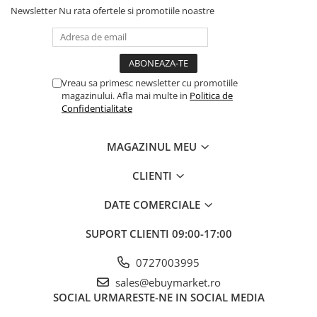
Newsletter
Nu rata ofertele si promotiile noastre
Banda adeziva
Confetti
Costume si Deghizare
Vreau sa primesc newsletter cu promotiile
Fete Masa si Perdele Franjurate
magazinului. Afla mai multe in
Politica de
Lumanari si Toppere
Confidentialitate
Pompe Baloane
MAGAZINUL MEU
Seturi si Arcade Baloane
Tematica Nunta
CLIENTI
Craciun
DATE COMERCIALE
Articole Craciun Bucatarie
SUPORT CLIENTI
09:00-17:00
Brazi Craciun
Costume Craciun
0727003995
Covorase Brad
sales@ebuymarket.ro
SOCIAL
URMARESTE-NE IN SOCIAL MEDIA
Decoratiune Muzicala Craciun
Continut pachet
: