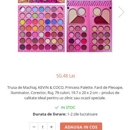
Pahare, Sticle si Cani
Ustensile pentru Bucătărie
Ustensile pentru Bucătărie
Veselă pentru Masă
Articole pentru Casa si Curatenie
Accesorii Ingrijire Casa
Cutii depozitare
Diverse Casa
Incalzire si climatizare
Lumanari
50,48 Lei
Maturi, Perii, Mopuri si Galeti
Perne Voiaj, Paturi si Textile
Trusa de Machiaj, KEVIN & COCO, Princess Palette. Fard de Pleoape,
Iluminator, Corector, Ruj, 79 culori, 19.7 x 20 x 2 cm – produs de
Produse ingrijire incaltaminte
calitate ideal pentru uz zilnic sau ocazii speciale.
Radiatoare si Seminee electrice
IN STOC
Steaguri
Durata de livrare:
1-2 zile lucratoare
Tapet 3D Autoadeziv
Umidificatoare
ADAUGA IN COS