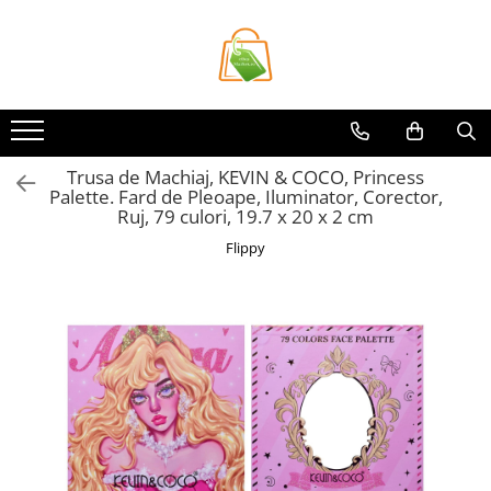
Toate Produsele
Casa si Bricolaj
Accesorii Birou si Consumabile
Trusa de Machiaj, KEVIN & COCO, Princess
Articole pentru Animale
Palette. Fard de Pleoape, Iluminator, Corector,
Articole pentru baie
Ruj, 79 culori, 19.7 x 20 x 2 cm
Articole pentru Bucatarie
Flippy
Accesorii Bucătărie
Dozatoare Condimente
Forme cuburi de gheata
Genti Termoizolante Mancare
Organizatoare si Depozitare
Bucatarie
Organizatoare si Depozitare
Bucatarie